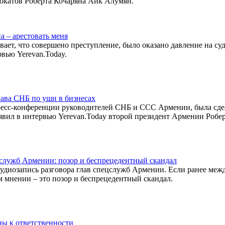
двокатов Роберта Кочаряна Айк Алумян.
а – арестовать меня
ет, что совершено преступление, было оказано давление на суд
вью Yerevan.Today.
лава СНБ по уши в бизнесах
ресс-конференции руководителей СНБ и ССС Армении, была сде
явил в интервью Yerevan.Today второй президент Армении Робе
цслужб Армении: позор и беспрецедентный скандал
удиозапись разговора глав спецслужб Армении. Если ранее меж
м мнении – это позор и беспрецедентный скандал.
ны к ответственности