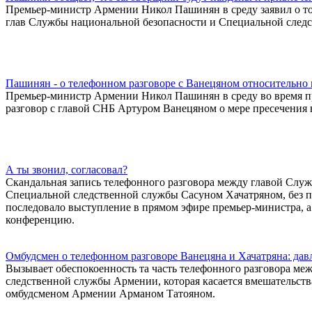
Премьер-министр Армении Никол Пашинян в среду заявил о том
глав Службы национальной безопасности и Специальной след
Пашинян - о телефонном разговоре с Ванецяном относительно
Премьер-министр Армении Никол Пашинян в среду во время пр
разговор с главой СНБ Артуром Ванецяном о мере пресечения
А ты звонил, согласовал?
Скандальная запись телефонного разговора между главой Слу
Специальной следственной службы Сасуном Хачатряном, без п
последовало выступление в прямом эфире премьер-министра, а
конференцию.
Омбудсмен о телефонном разговоре Ванецяна и Хачатряна: дав
Вызывает обеспокоенность та часть телефонного разговора м
следственной службы Армении, которая касается вмешательства
омбудсменом Армении Арманом Татояном.