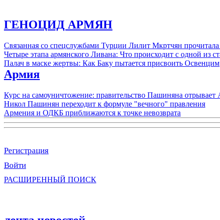
ГЕНОЦИД АРМЯН
Связанная со спецслужбами Турции Лилит Мкртчян прочитала
Четыре этапа армянского Ливана: Что происходит с одной из 
Палач в маске жертвы: Как Баку пытается присвоить Освенцим
Армия
Курс на самоуничтожение: правительство Пашиняна отрывает
Никол Пашинян переходит к формуле "вечного" правления
Армения и ОДКБ приближаются к точке невозврата
Регистрация
Войти
РАСШИРЕННЫЙ ПОИСК
лента новостей