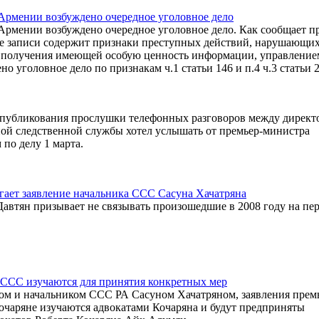
 Армении возбуждено очередное уголовное дело
Армении возбуждено очередное уголовное дело. Как сообщает пр
ие записи содержит признаки преступных действий, нарушающи
я получения имеющей особую ценность информации, управление
 уголовное дело по признакам ч.1 статьи 146 и п.4 ч.3 статьи 
публикования прослушки телефонных разговоров между директ
ой следственной службы хотел услышать от премьер-министра
по делу 1 марта.
ает заявление начальника ССС Сасуна Хачатряна
втян призывает не связывать произошедшие в 2008 году на пе
 ССС изучаются для принятия конкретных мер
ом и начальником ССС РА Сасуном Хачатряном, заявления прем
очаряне изучаются адвокатами Кочаряна и будут предприняты