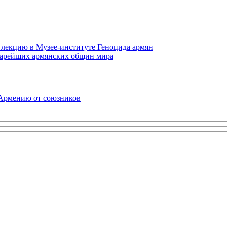
 лекцию в Музее-институте Геноцида армян
старейших армянских общин мира
 Армению от союзников