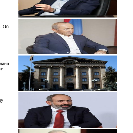
. Об
лана
рт
ду