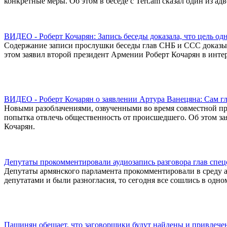
конкретные меры. Об этом в беседе с Tert.am сказал один из а
ВИДЕО - Роберт Кочарян: Запись беседы доказала, что цель одн
Содержание записи прослушки беседы глав СНБ и ССС доказыва
этом заявил второй президент Армении Роберт Кочарян в интер
ВИДЕО - Роберт Кочарян о заявлении Артура Ванецяна: Сам г
Новыми разоблачениями, озвученными во время совместной п
попытка отвлечь общественность от происшедшего. Об этом за
Кочарян.
Депутаты прокомментировали аудиозапись разговора глав спе
Депутаты армянского парламента прокомментировали в среду а
депутатами и были разногласия, то сегодня все сошлись в одно
Пашинян обещает, что заговорщики будут найдены и привлече