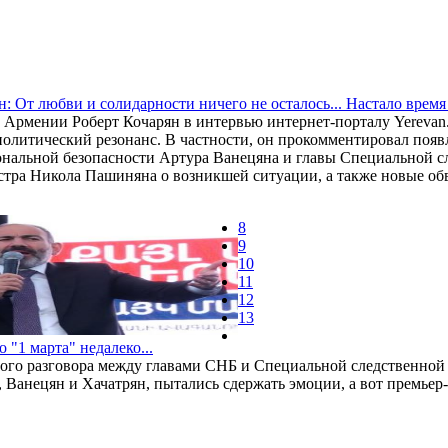
н: От любви и солидарности ничего не осталось... Настало врем
 Армении Роберт Кочарян в интервью интернет-порталу Yerevan
олитический резонанс. В частности, он прокомментировал появ
альной безопасности Артура Ванецяна и главы Специальной сл
тра Никола Пашиняна о возникшей ситуации, а также новые обв
8
9
10
11
12
13
"1 марта" недалеко...
нного разговора между главами СНБ и Специальной следственно
Ванецян и Хачатрян, пытались сдержать эмоции, а вот премьер-