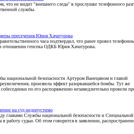
, что не видит "внешнего следа" в прослушке телефонного раз
ственной службы.
 меры пресечения Юрия Хачатурова
авительственного часа подтвердил, что ранее провел телефонн
 в отношении генсека ОДКБ Юрия Хачатурова.
жбы национальной безопасности Артуром Ванецяном и главой
реувеличения, произвела эффект разорвавшейся бомбы. Тут же
 собеседники по его распоряжению незамедлительно провели пр
ление на суд недопустимо
ежду главами Службы национальной безопасности и Специальной
 в работу судьи. Об этом говорится в заявлении, распространен