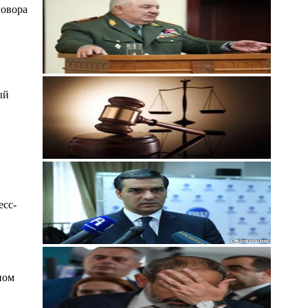
говора
ый
есс-
ном