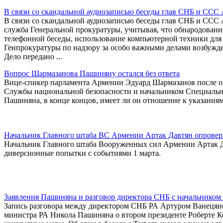
В связи со скандальной аудиозаписью беседы глав СНБ и ССС
В связи со скандальной аудиозаписью беседы глав СНБ и ССС 
служба Генеральной прокуратуры, учитывая, что обнародован
телефонной беседы, использование компьютерной техники дл
Генпрокуратуры по надзору за особо важными делами возбуждено
Дело передано ...
Вопрос Шармазанова Пашиняну остался без ответа
Вице-спикер парламента Армении Эдуард Шармазанов после о
Службы национальной безопасности и начальником Специальн
Пашиняна, в конце концов, имеет ли он отношение к указаниям 
Начальник Главного штаба ВС Армении Артак Давтян опроверг
Начальник Главного штаба Вооруженных сил Армении Артак Да
диверсионные попытки с событиями 1 марта.
Заявления Пашиняна и разговор директора СНБ с начальником
Запись разговора между директором СНБ РА Артуром Ванецян
министра РА Никола Пашиняна о втором президенте Роберте К