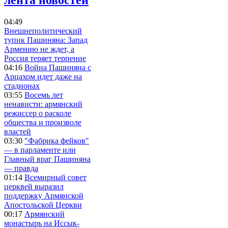
04:49
Внешнеполитический
тупик Пашиняна: Запад
Армению не ждет, а
Россия теряет терпение
04:16
Война Пашиняна с
Арцахом идет даже на
стадионах
03:55
Восемь лет
ненависти: армянский
режиссер о расколе
общества и произволе
властей
03:30
"Фабрика фейков"
— в парламенте или
Главный враг Пашиняна
— правда
01:14
Всемирный совет
церквей выразил
поддержку Армянской
Апостольской Церкви
00:17
Армянский
монастырь на Иссык-