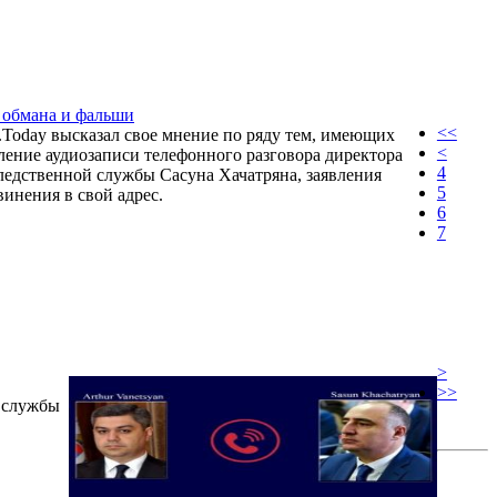
я обмана и фальши
<<
.Today высказал свое мнение по ряду тем, имеющих
<
ление аудиозаписи телефонного разговора директора
4
едственной службы Сасуна Хачатряна, заявления
5
инения в свой адрес.
6
7
>
>>
й службы