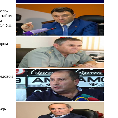
есс-
х тайну
м
254 УК.
ором
редовой
ьер-