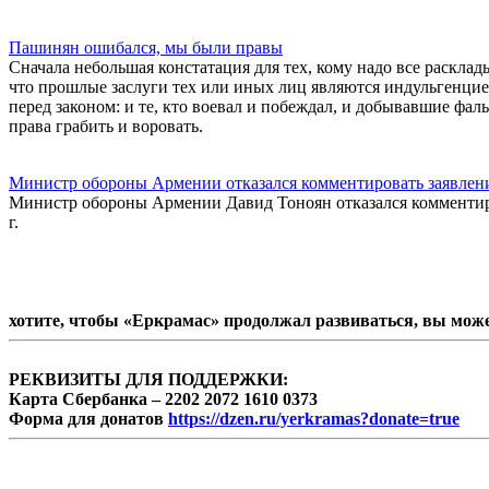
Пашинян ошибался, мы были правы
Сначала небольшая констатация для тех, кому надо все раскла
что прошлые заслуги тех или иных лиц являются индульгенцие
перед законом: и те, кто воевал и побеждал, и добывавшие фа
права грабить и воровать.
Министр обороны Армении отказался комментировать заявление
Министр обороны Армении Давид Тоноян отказался комментиро
г.
хотите, чтобы «Еркрамас» продолжал развиваться, вы мож
РЕКВИЗИТЫ ДЛЯ ПОДДЕРЖКИ:
Карта Сбербанка – 2202 2072 1610 0373
Форма для донатов
https://dzen.ru/yerkramas?donate=true