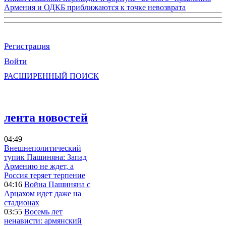
Армения и ОДКБ приближаются к точке невозврата
Регистрация
Войти
РАСШИРЕННЫЙ ПОИСК
лента новостей
04:49
Внешнеполитический
тупик Пашиняна: Запад
Армению не ждет, а
Россия теряет терпение
04:16
Война Пашиняна с
Арцахом идет даже на
стадионах
03:55
Восемь лет
ненависти: армянский