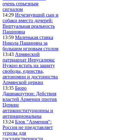
очень серьезным
сигналом
14:29
Исчезнувший сын и
собаки вместо дочерей:
Виртуальная реальность
Пашиняна
13:59
Маленькая ставка
Никола Пашиняна за
большим игровым столом
13:43
Армянский
патриархат Иерусалима:
Нужно встать на защиту
свободы, единства,
автономии и достоинства
Армянской церкви
13:35
Бюро
Дашнакцутюн: Действия
властей Армении против
Церкви
антиконституционны и
антинациональны
13:24
Блок "Армения":
Россия не представляет
угрозы для
государственности