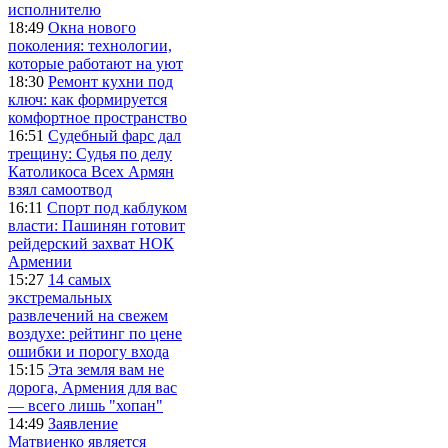
исполнителю
18:49
Окна нового
поколения: технологии,
которые работают на уют
18:30
Ремонт кухни под
ключ: как формируется
комфортное пространство
16:51
Судебный фарс дал
трещину: Судья по делу
Католикоса Всех Армян
взял самоотвод
16:11
Спорт под каблуком
власти: Пашинян готовит
рейдерский захват НОК
Армении
15:27
14 самых
экстремальных
развлечений на свежем
воздухе: рейтинг по цене
ошибки и порогу входа
15:15
Эта земля вам не
дорога, Армения для вас
— всего лишь "хопан"
14:49
Заявление
Матвиенко является