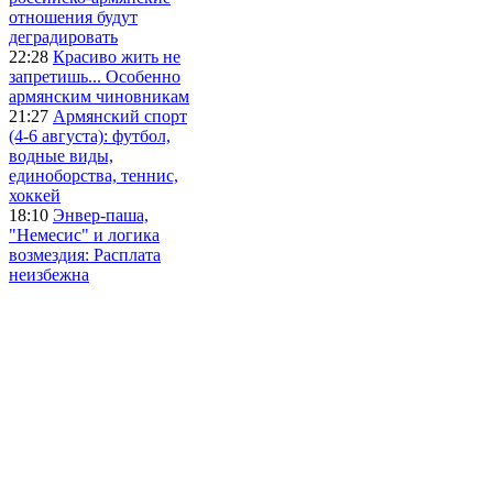
отношения будут
деградировать
22:28
Красиво жить не
запретишь... Особенно
армянским чиновникам
21:27
Армянский спорт
(4-6 августа): футбол,
водные виды,
единоборства, теннис,
хоккей
18:10
Энвер-паша,
"Немесис" и логика
возмездия: Расплата
неизбежна