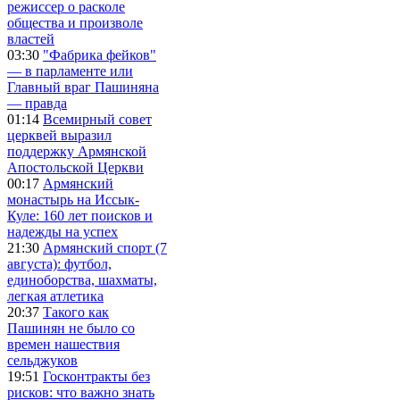
режиссер о расколе
общества и произволе
властей
03:30
"Фабрика фейков"
— в парламенте или
Главный враг Пашиняна
— правда
01:14
Всемирный совет
церквей выразил
поддержку Армянской
Апостольской Церкви
00:17
Армянский
монастырь на Иссык-
Куле: 160 лет поисков и
надежды на успех
21:30
Армянский спорт (7
августа): футбол,
единоборства, шахматы,
легкая атлетика
20:37
Такого как
Пашинян не было со
времен нашествия
сельджуков
19:51
Госконтракты без
рисков: что важно знать