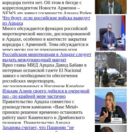
коридора почти нет. Об этом в беседе с
корреспондентом Новости Армении –
NEWS.am заявил госминистр Арцаха Рубен
Что будет, если российские войска выведут
Варданян.
из Арцаха
Много обсуждаются функции российской
миротворческой миссии, дислоцированной
в Арцахе, особенно в контексте закрытия
коридора с Арменией. Тема обсуждается и
через месяц после прекращения огня,
Российским миротворцам в Арцахе следует
ознаменовавшего собой окончание войны в
выдать международный мандат
2020 году, и после перехода под контроль
Врио главы МИД Арцаха Давид Бабаян в
Азербайджана сел Хин Тагер и Хцаберд
интервью испанской газете El Nacional
Гадрутского района, а также в марте-апреле
заявил о необходимости обеспечения
2022 года, когда азербайджанские войска,
российских миротворцев,
нарушив условия трехсторонней
дислоцированных в Нагорном Карабахе,
декларации, вторглись в село Парух и на
Ильхам Алиев своего добился в очередной
международным мандатом.
различные высоты Караглухского хребт ...
раз - по крайней мере частично
Правительство Арцаха совместно с
руководством кампании «Base Metal»
приняло решение временно остановить
работу шахт Кашенского и Дрмбонского
рудников. Правительство Арцахa
Захарова считает, что Пашинян "не
обратилось в соответствующие структуры