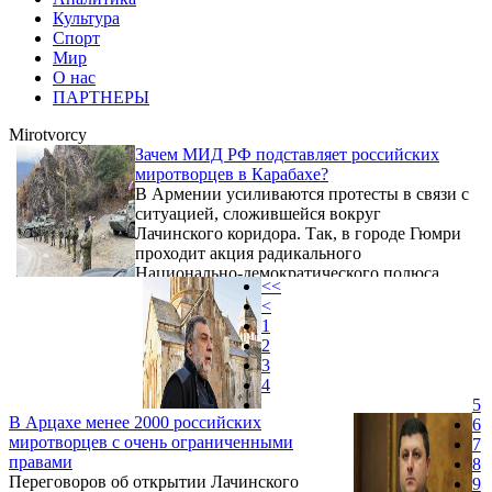
Культура
Спорт
Мир
О нас
ПАРТНЕРЫ
Mirotvorcy
Зачем МИД РФ подставляет российских
миротворцев в Карабахе?
В Армении усиливаются протесты в связи с
ситуацией, сложившейся вокруг
Лачинского коридора. Так, в городе Гюмри
проходит акция радикального
Национально-демократического полюса
<<
"Бевер". Его сторонники намерены
<
окружить (блокировать) 102-ю российскую
1
военную базу в знак протеста против
2
бездействия РФ в вопросе Лачинского
3
коридора. "Мы здесь, чтобы предъявить
4
российскому государству наше единое
5
требование - чтобы РФ в лице своей армии
В Арцахе менее 2000 российских
6
выполнила свои обязательства… Если
миротворцев c очень ограниченными
7
Россия не может или не хочет обеспечить ...
правами
8
Переговоров об открытии Лачинского
9