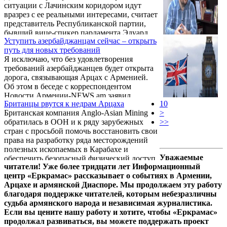
ситуации с Лачинским коридором идут
министр Армении Никол Пашинян.
вразрез с ее реальными интересами, считает
представитель Республиканской партии,
бывший вице-спикер парламента Эдуард
Уступить азербайджанцам сейчас – открыть
Шармазанов.
путь для новых требований
Я исключаю, что без удовлетворения
требований азербайджанцев будет открыта
дорога, связывающая Арцах с Арменией.
Об этом в беседе с корреспондентом
Новости Армении-NEWS.am заявил
Британцы рвутся к недрам Арцаха
10
политический аналитик Аргишти Кивирян.
Британская компания Anglo-Asian Mining
>
обратилась в ООН и к ряду зарубежных
>>
стран с просьбой помочь восстановить свои
права на разработку ряда месторождений
полезных ископаемых в Карабахе и
Уважаемые
обеспечить безопасный физический доступ
читатели! Уже более тридцати лет Информационный
сотрудников компании к золотому руднику
центр «Еркрамас» рассказывает о событиях в Армении,
Дрмбон, медно-молибденовому руднику
Арцахе и армянской Диаспоре. Мы продолжаем эту работу
Кашен и на прилегающие территории,
благодаря поддержке читателей, которым небезразличны
передаёт Радио "Азатутюн".
судьба армянского народа и независимая журналистика.
Если вы цените нашу работу и хотите, чтобы «Еркрамас»
продолжал развиваться, вы можете поддержать проект