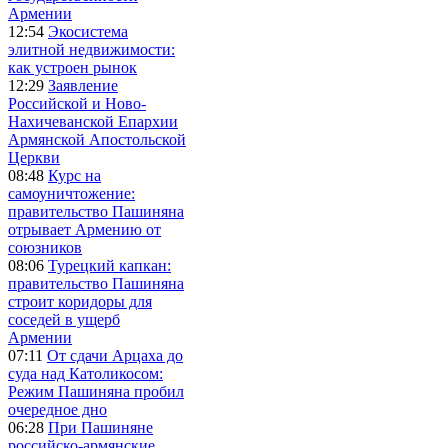
Армении
12:54
Экосистема
элитной недвижимости:
как устроен рынок
12:29
Заявление
Российской и Ново-
Нахичеванской Епархии
Армянской Апостольской
Церкви
08:48
Курс на
самоуничтожение:
правительство Пашиняна
отрывает Армению от
союзников
08:06
Турецкий капкан:
правительство Пашиняна
строит коридоры для
соседей в ущерб
Армении
07:11
От сдачи Арцаха до
суда над Католикосом:
Режим Пашиняна пробил
очередное дно
06:28
При Пашиняне
российско-армянские