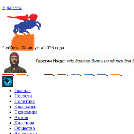
Еркрамас
Суббота, 08 августа 2026 года
Главная
Новости
Политика
Закавказье
Экономика
Армия
Диаспора
Общество
Аналитика