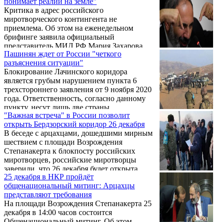
понимает реалии на земле"
ООН и других международных
Критика в адрес российского
профессиональных организаций с просьбой
миротворческого контингента не
организовать проведение на рудниках
приемлема. Об этом на еженедельном
международной экологической экспертизы
брифинге заявила официальный
в короткие сроки. Цель - доказать, что при
представитель МИД РФ Мария Захарова,
разработке рудников все необходимые
Пашинян ждет от России "четкого
комментируя вопрос о том, что РФ не в
экологические нормы соблюдаются.
разъяснения ситуации"
состоянии принудить Азербайджан
Блокирование Лачинского коридора
исполнять свои обязательства от 9 ноября
является грубым нарушением пункта 6
2020 года и открыть Лачинский коридор,
трехстороннего заявления от 9 ноября 2020
возможно в этом аспекте возобновление
года. Ответственность, согласно данному
формата МГ ОБСЕ.
пункту, несут лишь две страны
"Важная встреча" в России позволит
трехстороннего заявления - Азербайджан и
открыть Бердзорский коридор 26 декабря
Россия. Об этом на заседании
В беседе с арцахцами, дошедшими мирным
Правительства заявил 29 декабря премьер-
шествием с площади Возрождения
министр Армении Никол Пашинян.
Степанакерта к блокпосту российских
миротворцев, российские миротворцы
заверили, что 26 декабря будет открыта
25 декабря в НКР пройдёт
дорога Степанакерт-Горис.
общенациональный митинг: Арцахцы
представляют требования
На площади Возрождения Степанакерта 25
декабря в 14:00 часов состоится
Общенациональный митинг. Об этом