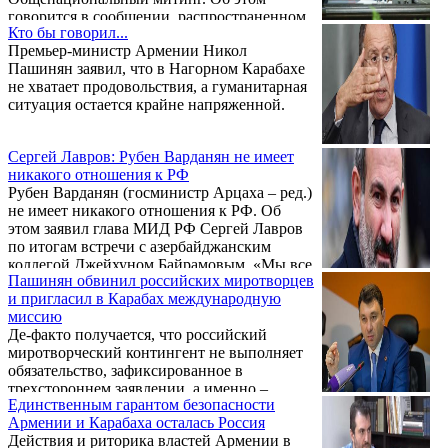
говорится в сообщении, распространенном
Кто бы говорил...
Информационным штабом Арцаха. Об этой
Премьер-министр Армении Никол
инициативе ранее было объявлено на
Пашинян заявил, что в Нагорном Карабахе
встрече президента Республики Арцах
не хватает продовольствия, а гуманитарная
Араика Арутюняна с ответственными
ситуация остается крайне напряженной.
лицами государственных структур и ряда
частных предприятий.
Сергей Лавров: Рубен Варданян не имеет
никакого отношения к РФ
Рубен Варданян (госминистр Арцаха – ред.)
не имеет никакого отношения к РФ. Об
этом заявил глава МИД РФ Сергей Лавров
по итогам встречи с азербайджанским
коллегой Джейхуном Байрамовым. «Мы все
Пашинян обвинил российских миротворцев
должны исходить из того, что ситуация
и пригласил в Карабах международную
многосторонняя, общественное мнение всех
миссию
вовлеченных сторон, азербайджанской,
Де-факто получается, что российский
армянской, карабахской, ну и российской,
миротворческий контингент не выполняет
которое тоже важно. Тем более что, из
обязательство, зафиксированное в
разных источников, не буду
трехстороннем заявлении, а именно –
конкретизировать, звучат постоянно
Единственным гарантом безопасности
удержание Лачинского коридора под
упреки, более чем необоснованные в адрес
Армении и Карабаха осталась Россия
контролем. Об этом на заседании
...
Действия и риторика властей Армении в
Правительства 22 декабря заявил премьер-