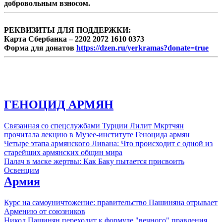
добровольным взносом.
РЕКВИЗИТЫ ДЛЯ ПОДДЕРЖКИ:
Карта Сбербанка – 2202 2072 1610 0373
Форма для донатов
https://dzen.ru/yerkramas?donate=true
ГЕНОЦИД АРМЯН
Связанная со спецслужбами Турции Лилит Мкртчян
прочитала лекцию в Музее-институте Геноцида армян
Четыре этапа армянского Ливана: Что происходит с одной из
старейших армянских общин мира
Палач в маске жертвы: Как Баку пытается присвоить
Освенцим
Армия
Курс на самоуничтожение: правительство Пашиняна отрывает
Армению от союзников
Никол Пашинян переходит к формуле "вечного" правления