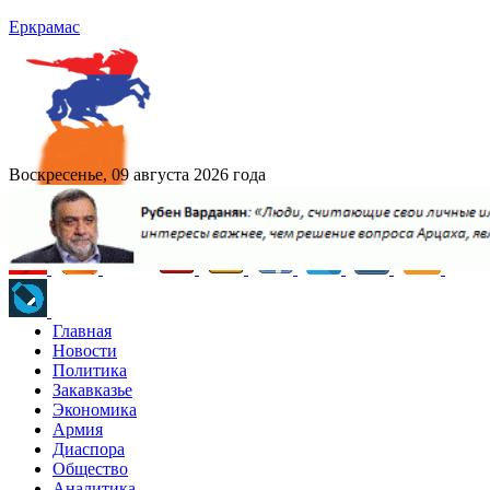
Еркрамас
Воскресенье, 09 августа 2026 года
Главная
Новости
Политика
Закавказье
Экономика
Армия
Диаспора
Общество
Аналитика