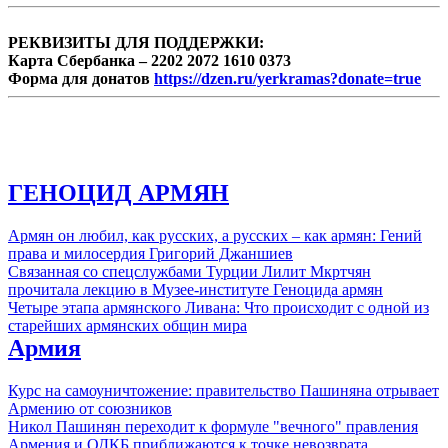
РЕКВИЗИТЫ ДЛЯ ПОДДЕРЖКИ:
Карта Сбербанка – 2202 2072 1610 0373
Форма для донатов
https://dzen.ru/yerkramas?donate=true
ГЕНОЦИД АРМЯН
Армян он любил, как русских, а русских – как армян: Гений
права и милосердия Григорий Джаншиев
Связанная со спецслужбами Турции Лилит Мкртчян
прочитала лекцию в Музее-институте Геноцида армян
Четыре этапа армянского Ливана: Что происходит с одной из
старейших армянских общин мира
Армия
Курс на самоуничтожение: правительство Пашиняна отрывает
Армению от союзников
Никол Пашинян переходит к формуле "вечного" правления
Армения и ОДКБ приближаются к точке невозврата