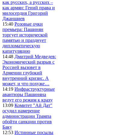
как русских, а русских –
как армян: Гений права и
милосердия Григорий
Джаншиев
15:40
Розовые очки
премьера: Пашинян
торгует исторической
памятью и празднует
дипломатическую
капитуляцию
14:48
Дмитрий Медведев:
Экономический разрыв с
Россией вызовет в
Армении глубокий
внутренний кризис. А
может, и что похуже…
14:19
Инфраструктурные
авантюры Пашиняна
ведут его режим к краху
13:09
Комитет "Ай Дат"
осудил намерение
администрации Трампа
обойти санкции против
Баку
12:53
Истинные посылы