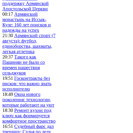
поддержку Армянской
Апостольской Церкви
00:17
Армянский
монастырь на Иссык-
Куле: 160 лет поисков и
надежды на успех
21:30
Армянский спорт (7
августа): футбол,
единоборства, шахматы,
легкая атлетика
20:37
Такого как
Пашинян не было со
времен нашествия
сельджуков
19:51
Госконтракты без
рисков: что важно знать
исполнителю
18:49
Окна нового
поколения: технологии,
которые работают на уют
18:30
Ремонт кухни под
ключ: как формируется
комфортное пространство
16:51
Судебный фарс дал
трещину: Судья по делу