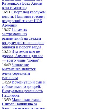
Католикоса Всех Армян
взял самоотвод
16:11
Спорт под каблуком
власти: Пашинян готовит
рейдерский захват НОК
Армении
15:27
14 самых
экстремальных
развлечений на свежем
воздухе: рейтинг по цене
ошибки и порогу входа
15:15
Эта земля вам не
дорога, Армения для вас
— всего лишь "хопан"
14:49
Заявление
Матвиенко является
очень серьезным
сигналом
14:29
Исчезнувший сын и
собаки вместо дочерей:
Виртуальная реальность
Пашиняна
13:59
Маленькая ставка
Никола Пашиняна за
большим игровым столом