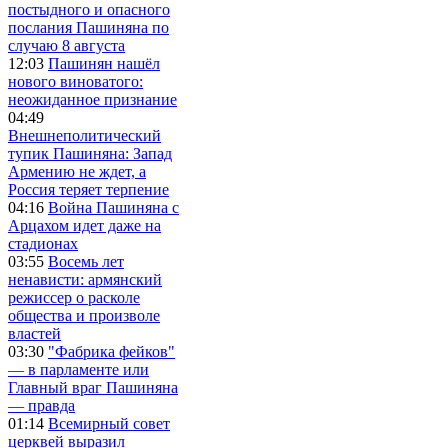
постыдного и опасного
послания Пашиняна по
случаю 8 августа
12:03
Пашинян нашёл
нового виноватого:
неожиданное признание
04:49
Внешнеполитический
тупик Пашиняна: Запад
Армению не ждет, а
Россия теряет терпение
04:16
Война Пашиняна с
Арцахом идет даже на
стадионах
03:55
Восемь лет
ненависти: армянский
режиссер о расколе
общества и произволе
властей
03:30
"Фабрика фейков"
— в парламенте или
Главный враг Пашиняна
— правда
01:14
Всемирный совет
церквей выразил