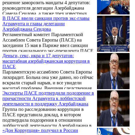
решение заморозить мандаты 4 депутатов:
руководителя делегации Азербайджана
Самеда Сеидова, а также трех известных
В ПАСЕ ввели санкции против экс-главы
клиентов икорной дипломатии, чьи имена
Аграмунта и главы делегации
усиленно муссировались в многочисленных
Азербайджана Сеидова
докладах о коррупции в ПАСЕ: испанцев
Регламентный комитет Парламентской
Педро Аграмунта и Хорди Шукла и румына
Ассамблеи Совета Европы (ПАСЕ) на
Сезара Флорина Преда.
заседании 15 мая в Париже ввел санкции
против скандального экс-президента ПАСЕ
Деньги, секс, икра и 17 депутатов:
Педро Аграмунта, главы делегации
масштабная азербайджанская коррупция в
Азербайджана в ПАСЕ Самеда Сеидова и
ПАСЕ
еще 2 депутатов.
Парламентскую ассамблею Совета Европы
лихорадит. Больна она уже давно, но сейчас
вскрыли старый нарыв, и все увидели
масштаб проблемы. Внешняя следственная
Эксперты ПАСЕ подтвердили подозрение в
группа, созданная девять месяцев назад для
причастности Аграмунта к лоббистской
расследования обвинений в коррупции,
деятельности в поддержку Азербайджана
вполне оправдала возложенные на нее
Группа по расследованию коррупции в
ожидания.
ПАСЕ представила доклад, в котором
подтвердила подозрения в отношении
лоббистской деятельности Азербайджана в
«Дон Коррупция» получил в России
ассамблее и привела список депутатов,