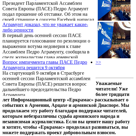
Президент Парламентской Ассамблеи
Совета Европы (ПАСЕ) Педро Аграмунт
подал прошение об отставке. Об этом на
своей странице в соцсети Facebook написал
Аграмунт доказал, что не уважает какие-
глава украинской делегации в ПАСЕ
либо ценности
Владимир Арьев.
В первый день осенней сессии ПАСЕ
планируется голосование по резолюции о
выражении вотума недоверия к главе
Ассамблеи Педро Аграмунту, сообщила в
среду журналистам глава армянской
Вопрос импичмента главы ПАСЕ Педро
>>
делегации ПАСЕ, вице-спикер парламента
Аграмунта решится 9 октября
Арпине Ованнисян.
На стартующей 9 октября в Страсбурге
осенней сессии Парламентской ассамблеи
Уважаемые
Совета Европы (ПАСЕ) решится вопрос
читатели! Уже
дальнейшего председательства Педро
более тридцати
Аграмунта.
лет Информационный центр «Еркрамас» рассказывает о
событиях в Армении, Арцахе и армянской Диаспоре. Мы
продолжаем эту работу благодаря поддержке читателей,
которым небезразличны судьба армянского народа и
независимая журналистика. Если вы цените нашу работу
и хотите, чтобы «Еркрамас» продолжал развиваться, вы
можете поддержать проект добровольным взносом.