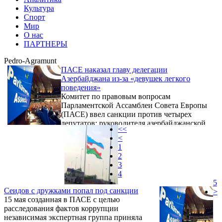
Культура
Спорт
Мир
О нас
ПАРТНЕРЫ
Pedro-Agramunt
ПАСЕ наказал главу делегации
Азербайджана из-за «девушек легкого
поведения»
Комитет по правовым вопросам
Парламентской Ассамблеи Совета Европы
(ПАСЕ) ввел санкции против четырех
депутатов: руководителя азербайджанской
<<
делегации в ПАСЕ Самеда Сеидова,
<
бывшего председателя ПАСЕ, испанского
1
депутата Педро Аграмунта, бывшего
2
докладчика по вопросу Украины,
3
испанского депутата Жорди Шуклы и
4
румынского депутата Сезара Преды. Об
5
этом говорится в заявлении,
Сеидов с дружками попал под санкции
>
распространенном пресс-службой ПАСЕ.
15 мая созданная в ПАСЕ с целью
расследования фактов коррупции
независимая экспертная группа приняла