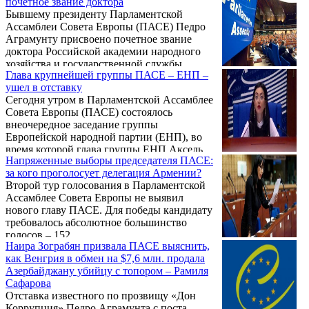
почетное звание доктора
нарушивших кодекс поведения
Бывшему президенту Парламентской
парламентария — среди них экс-глава
Ассамблеи Совета Европы (ПАСЕ) Педро
ПАСЕ Педро Аграмунт, передает РИА
Аграмунту присвоено почетное звание
Новости.
доктора Российской академии народного
хозяйства и государственной службы
Глава крупнейшей группы ПАСЕ – ЕНП –
России (РАНХиГС). Об этом сообщает
ушел в отставку
АПА.
Сегодня утром в Парламентской Ассамблее
Совета Европы (ПАСЕ) состоялось
внеочередное заседание группы
Европейской народной партии (ЕНП), во
время которой глава группы ЕНП Аксель
Напряженные выборы председателя ПАСЕ:
Фишер подал в отставку. Причиной
за кого проголосует делегация Армении?
отставки Фишера стали имевшие место еще
Второй тур голосования в Парламентской
накануне события в группе.
Ассамблее Совета Европы не выявил
нового главу ПАСЕ. Для победы кандидату
требовалось абсолютное большинство
голосов – 152.
Наира Зограбян призвала ПАСЕ выяснить,
как Венгрия в обмен на $7,6 млн. продала
Азербайджану убийцу с топором – Рамиля
Сафарова
Отставка известного по прозвищу «Дон
Коррупция» Педро Аграмунта с поста