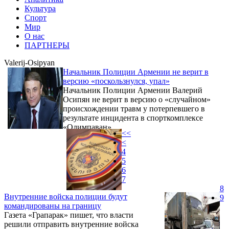
Культура
Спорт
Мир
О нас
ПАРТНЕРЫ
Valerij-Osipyan
Начальник Полиции Армении не верит в
версию «поскользнулся, упал»
Начальник Полиции Армении Валерий
Осипян не верит в версию о «случайном»
происхождении травм у потерпевшего в
результате инцидента в спорткомплексе
«Олимпаван».
<<
<
4
5
6
7
8
Внутренние войска полиции будут
9
командированы на границу
Газета «Грапарак» пишет, что власти
решили отправить внутренние войска