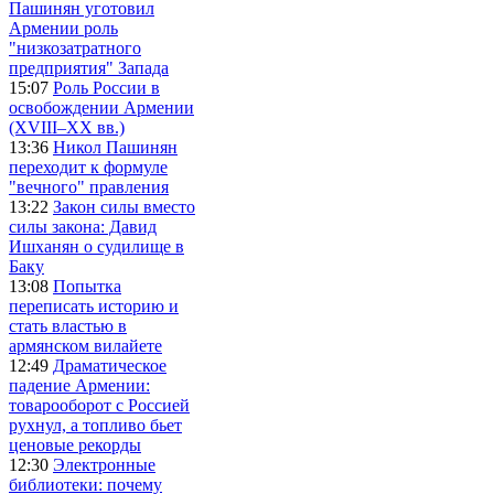
Пашинян уготовил
Армении роль
"низкозатратного
предприятия" Запада
15:07
Роль России в
освобождении Армении
(XVIII–XX вв.)
13:36
Никол Пашинян
переходит к формуле
"вечного" правления
13:22
Закон силы вместо
силы закона: Давид
Ишханян о судилище в
Баку
13:08
Попытка
переписать историю и
стать властью в
армянском вилайете
12:49
Драматическое
падение Армении:
товарооборот с Россией
рухнул, а топливо бьет
ценовые рекорды
12:30
Электронные
библиотеки: почему