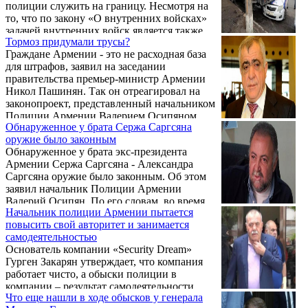
полиции служить на границу. Несмотря на
то, что по закону «О внутренних войсках»
задачей внутренних войск является также
Тормоз придумали трусы?
«участие в обороне», однако прежние
Граждане Армении - это не расходная база
власти использовали их для подавления
для штрафов, заявил на заседании
митингов оппозиции.
правительства премьер-министр Армении
Никол Пашинян. Так он отреагировал на
законопроект, представленный начальником
Полиции Армении Валерием Осипяном,
Обнаруженное у брата Сержа Саргсяна
которым предлагается не отказываться от
оружие было законным
мобильных видеокамер полиции, а сделать
Обнаруженное у брата экс-президента
их заметными, передает Sputnik.
Армении Сержа Саргсяна - Александра
Саргсяна оружие было законным. Об этом
заявил начальник Полиции Армении
Валерий Осипян. По его словам, во время
Начальник полиции Армении пытается
привода Саргсяна полиция не знала,
повысить свой авторитет и занимается
законное это оружие или нет.
самодеятельностью
Основатель компании «Security Dream»
Гурген Закарян утверждает, что компания
работает чисто, а обыски полиции в
компании – результат самодеятельности
Что еще нашли в ходе обысков у генерала
начальника полиции Валерия Осипяна.