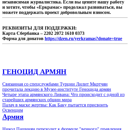
независимая журналистика. Если вы цените нашу работу
и хотите, чтобы «Еркрамас» продолжал развиваться, вы
можете поддержать проект добровольным взносом.
РЕКВИЗИТЫ ДЛЯ ПОДДЕРЖКИ:
Карта Сбербанка – 2202 2072 1610 0373
Форма для донатов
https://dzen.ru/yerkramas?donate=true
ГЕНОЦИД АРМЯН
Связанная со спецслужбами Турции Лилит Мкртчян
прочитала лекцию в Музее-институте Геноцида армян
Четыре этапа армянского Ливана: Что происходит с одной из
старейших армянских общин мира
Палач в маске жертвы: Как Баку пытается присвоить
Освенцим
Армия
Никол Пашинян переходит к формуле "вечного" правления