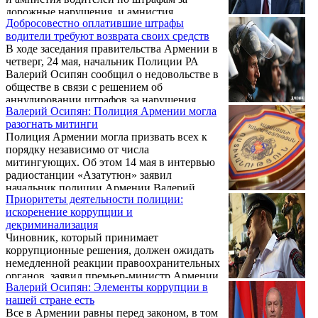
дорожные нарушения, и амнистия
Добросовестно оплатившие штрафы
политзаключенных, хотя прежние власти не
водители требуют возврата своих средств
раз заявляли, что таковых в Армении нет.
В ходе заседания правительства Армении в
четверг, 24 мая, начальник Полиции РА
Валерий Осипян сообщил о недовольстве в
обществе в связи с решением об
аннулировании штрафов за нарушения
Валерий Осипян: Полиция Армении могла
правил дорожного движения.
разогнать митинги
Полиция Армении могла призвать всех к
порядку независимо от числа
митингующих. Об этом 14 мая в интервью
радиостанции «Азатутюн» заявил
начальник полиции Армении Валерий
Приоритеты деятельности полиции:
Осипян, комментируя акции протеста под
искоренение коррупции и
руководством нынешнего премьер-
декриминализация
министра Никола Пашиняна.
Чиновник, который принимает
коррупционные решения, должен ожидать
немедленной реакции правоохранительных
органов, заявил премьер-министр Армении
Валерий Осипян: Элементы коррупции в
Никол Пашинян, представляя нового главу
нашей стране есть
Полиции Валерия Осипяна сотрудникам.
Все в Армении равны перед законом, в том