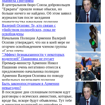
Манвела Григоряна
В центральном бюро Союза добровольцев
"Еркрапа" прошли новые обыски, но
больше ничего не найдено. Об этом заявил
журналистам после заседания
правительства начальник полиции
Валерий Осипян: Те, кто связан с
Армении Валерий Осипян. "После тех
убийством полицейских, пока не
обысков, что уже были, ничего нового не
освобождены
нашли", — добавил он.
Начальник Полиции Армении Валерий
Осипян утверждает, что ни в коей мере не
огорчен освобождением членом группы
«Сасна црер».
"Эффект безнаказанности у некоторых
водителей" Пашиняна не пугает
Премьер-министр Армении Никол
Пашинян очень негативно отнесся к
предложению начальника полиции
Армении Валерия Осипяна по поводу
мобильных видеокамер полиции.
Быть законопослушным в Армении
невыгодно?
В последние дни сплошным потоком идут
разговоры о всяческих амнистиях, которые,
вроде бы, вскоре будут объявлены. Тут тебе
и амнистия водителей по штрафам за