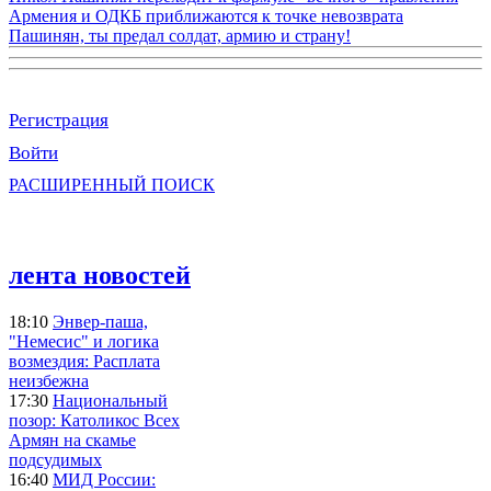
Армения и ОДКБ приближаются к точке невозврата
Пашинян, ты предал солдат, армию и страну!
Регистрация
Войти
РАСШИРЕННЫЙ ПОИСК
лента новостей
18:10
Энвер-паша,
"Немесис" и логика
возмездия: Расплата
неизбежна
17:30
Национальный
позор: Католикос Всех
Армян на скамье
подсудимых
16:40
МИД России: