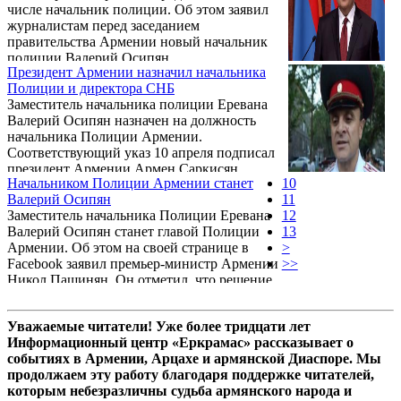
числе начальник полиции. Об этом заявил
журналистам перед заседанием
правительства Армении новый начальник
полиции Валерий Осипян.
Президент Армении назначил начальника
Полиции и директора СНБ
Заместитель начальника полиции Еревана
Валерий Осипян назначен на должность
начальника Полиции Армении.
Соответствующий указ 10 апреля подписал
президент Армении Армен Саркисян.
Начальником Полиции Армении станет
10
Валерий Осипян
11
Заместитель начальника Полиции Еревана
12
Валерий Осипян станет главой Полиции
13
Армении. Об этом на своей странице в
>
Facebook заявил премьер-министр Армении
>>
Никол Пашинян. Он отметил, что решение
носит символический характер.
Уважаемые читатели! Уже более тридцати лет
Информационный центр «Еркрамас» рассказывает о
событиях в Армении, Арцахе и армянской Диаспоре. Мы
продолжаем эту работу благодаря поддержке читателей,
которым небезразличны судьба армянского народа и