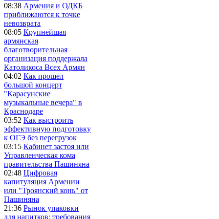
08:38
Армения и ОДКБ
приближаются к точке
невозврата
08:05
Крупнейшая
армянская
благотворительная
организация поддержала
Католикоса Всех Армян
04:02
Как прошел
большой концерт
"Карасунские
музыкальные вечера" в
Краснодаре
03:52
Как выстроить
эффективную подготовку
к ОГЭ без перегрузок
03:15
Кабинет застоя или
Управленческая кома
правительства Пашиняна
02:48
Цифровая
капитуляция Армении
или "Троянский конь" от
Пашиняна
21:36
Рынок упаковки
для напитков: требования