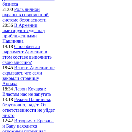
бизнеса
21:00
Роль личной
охраны в современной
системе безопасности
20:36
В Армении
имитируют суды над
приближенными
Пашиняна
19:18
Способен ли
парламент Армении в
этом составе выполнить
свою миссию?
18:45
Власти Армении не
скрывают, что сами
закрыли страницу
Арцаха
18:34
Левон Кочарян:
Властям нас не запугать
13:18
Режим Пашиняна,
безусловно, падёт. От
ответственности не уйдет
никто
12:42
В тюрьмах Еревана
и Баку находится
огромный потенциал