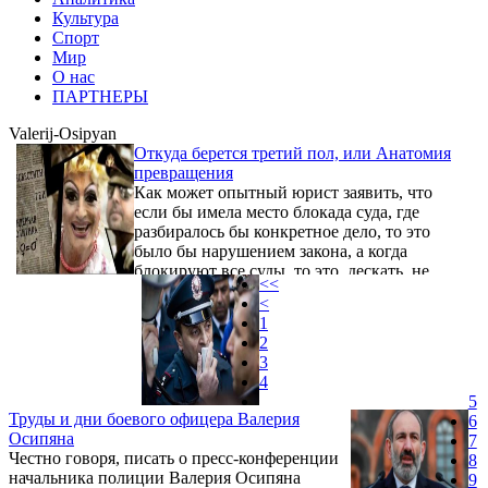
Культура
Спорт
Мир
О нас
ПАРТНЕРЫ
Valerij-Osipyan
Откуда берется третий пол, или Анатомия
превращения
Как может опытный юрист заявить, что
если бы имела место блокада суда, где
разбиралось бы конкретное дело, то это
было бы нарушением закона, а когда
блокируют все суды, то это, дескать, не
<<
нарушение!
<
1
2
3
4
5
Труды и дни боевого офицера Валерия
6
Осипяна
7
Честно говоря, писать о пресс-конференции
8
начальника полиции Валерия Осипяна
9