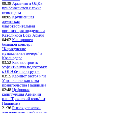
08:38
Армения и ОДКБ
приближаются к точке
невозврата
08:05
Крупнейшая
армянская
благотворительная
организация поддержала
Католикоса Всех Армян
04:02
Как прошел
большой концерт
"Карасунские
музыкальные вечера" в
Краснодаре
03:52
Как выстроить
эффективную подготовку
к ОГЭ без перегрузок
03:15
Кабинет застоя или
Управленческая кома
правительства Пашиняна
02:48
Цифровая
капитуляция Армении
или "Троянский конь" от
Пашиняна
21:36
Рынок упаковки
для напитков: требования