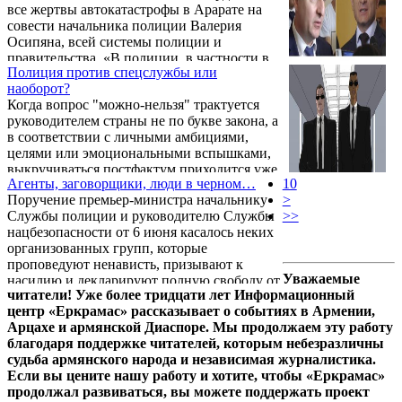
все жертвы автокатастрофы в Арарате на
совести начальника полиции Валерия
Осипяна, всей системы полиции и
правительства. «В полиции, в частности в
Полиция против спецслужбы или
дорожной полиции, после смены власти не
наоборот?
проводились системные реформы,
Когда вопрос "можно-нельзя" трактуется
которыми можно было спокойно
руководителем страны не по букве закона, а
предотвратить большую часть подобных
в соответствии с личными амбициями,
трагедий. Можно было и не сделали», —
целями или эмоциональными вспышками,
сказал Варданян в беседе с ИА REGNUM.
выкручиваться постфактум приходится уже
Агенты, заговорщики, люди в черном…
10
не только ему, но и его команде,
Поручение премьер-министра начальнику
>
подчиненным, соратникам. Наблюдать за
Службы полиции и руководителю Службы
>>
этими судорожными "телодвижениями"
нацбезопасности от 6 июня касалось неких
бывает грустно и смешно одновременно,
организованных групп, которые
если речь идет о политиках, и тревожно,
проповедуют ненависть, призывают к
если туману напускает представитель
Уважаемые
насилию и декларируют полную свободу от
правоохранительных органов, блюститель
читатели! Уже более тридцати лет Информационный
закона. На заседании правительства
закона.
центр «Еркрамас» рассказывает о событиях в Армении,
Пашинян подчеркнул, что эти группы ведут
Арцахе и армянской Диаспоре. Мы продолжаем эту работу
гибридную войну против нашей страны, и
благодаря поддержке читателей, которым небезразличны
заявил, что имена злоумышленников в
судьба армянского народа и независимая журналистика.
черной одежде известны. Вопрос: что
Если вы цените нашу работу и хотите, чтобы «Еркрамас»
помешало премьеру назвать эти имена?
продолжал развиваться, вы можете поддержать проект