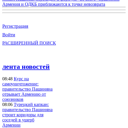
Армения и ОДКБ приближаются к точке невозврата
Регистрация
Войти
РАСШИРЕННЫЙ ПОИСК
лента новостей
08:48
Курс на
самоуничтожение:
правительство Пашиняна
отрывает Армению от
союзников
08:06
Турецкий капкан:
правительство Пашиняна
строит коридоры для
соседей в ущерб
Армении