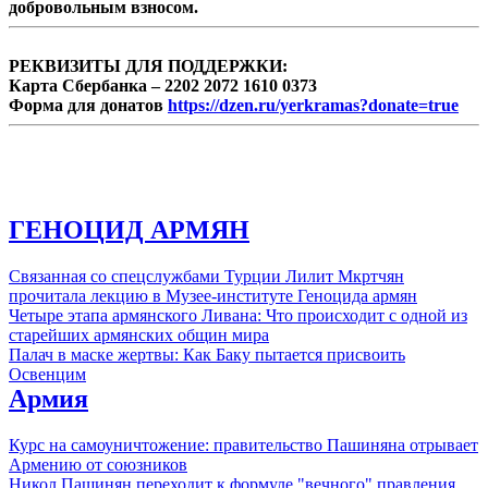
добровольным взносом.
РЕКВИЗИТЫ ДЛЯ ПОДДЕРЖКИ:
Карта Сбербанка – 2202 2072 1610 0373
Форма для донатов
https://dzen.ru/yerkramas?donate=true
ГЕНОЦИД АРМЯН
Связанная со спецслужбами Турции Лилит Мкртчян
прочитала лекцию в Музее-институте Геноцида армян
Четыре этапа армянского Ливана: Что происходит с одной из
старейших армянских общин мира
Палач в маске жертвы: Как Баку пытается присвоить
Освенцим
Армия
Курс на самоуничтожение: правительство Пашиняна отрывает
Армению от союзников
Никол Пашинян переходит к формуле "вечного" правления