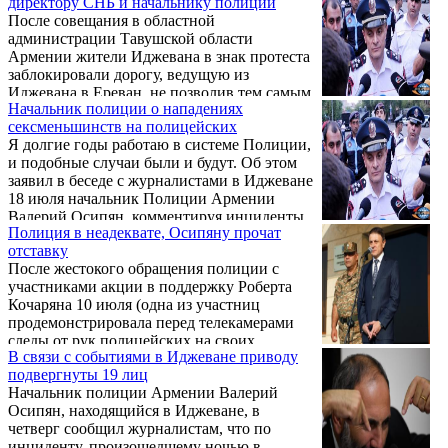
директору СНБ и начальнику полиции
После совещания в областной
администрации Тавушской области
Армении жители Иджевана в знак протеста
заблокировали дорогу, ведущую из
Иджевана в Ереван, не позволив тем самым
Начальник полиции о нападениях
директору Службы национальной
сексменьшинств на полицейских
безопасности (СНБ) Артуру Ванецяну и
Я долгие годы работаю в системе Полиции,
начальнику полиции Валерию Осипяну
и подобные случаи были и будут. Об этом
покинуть город.
заявил в беседе с журналистами в Иджеване
18 июля начальник Полиции Армении
Валерий Осипян, комментируя инциденты
Полиция в неадеквате, Осипяну прочат
последнего времени, когда, к примеру,
отставку
представители сексменьшинств в
После жестокого обращения полиции с
полицейском отделении применили
участниками акции в поддержку Роберта
насилие в отношении стражей порядка, а
Кочаряна 10 июля (одна из участниц
также оскорбили правоохранителей на
продемонстрировала перед телекамерами
улице.
следы от рук полицейских на своих
В связи с событиями в Иджеване приводу
предплечьях, 6 граждан подверглись
подвергнуты 19 лиц
принудительному приводу в центральное
Начальник полиции Армении Валерий
отделение) невольно вспомнился инцидент
Осипян, находящийся в Иджеване, в
с избиением полицейских группой граждан
четверг сообщил журналистам, что по
нетрадиционной сексуальной ориентации.
инциденту, произошедшему ночью в