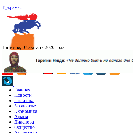
Еркрамас
Пятница, 07 августа 2026 года
Главная
Новости
Политика
Закавказье
Экономика
Армия
Диаспора
Общество
Аналитика