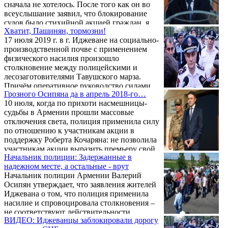
сначала не хотелось. После того как он во
всеуслышание заявил, что блокирование
судов было стихийной акцией граждан, я
Хватит, Пашинян, тормозни!
невольно подумал: какой спрос с этого
17 июля 2019 г. в г. Иджеване на социально-
человека? Посмотреть только раз в глаза и
производственной почве с применением
перекреститься.
физического насилия произошло
столкновение между полицейскими и
лесозаготовителями Тавушского марза.
Причём оперативное руководство силами
Грозного Осипяна да в апрель 2018-го…
правопорядка вступившими в схватку с
10 июля, когда по прихоти насмешницы-
пикетом мирных граждан возглавлял не
судьбы в Армении прошли массовые
кто-то, как сам лично Глава Полиции РА -
отключения света, полиция применила силу
Валерий Осипян..
по отношению к участникам акции в
поддержку Роберта Кочаряна: не позволила
участникам акции выразить премьеру свой
Начальник полиции: Задержанные в
протест.
надежном месте, а остальные - врут
Начальник полиции Армении Валерий
Осипян утверждает, что заявления жителей
Иджевана о том, что полиция применила
насилие и спровоцировала столкновения –
не соответствуют действительности.
ВИДЕО: Иджеванцы заблокировали дорогу