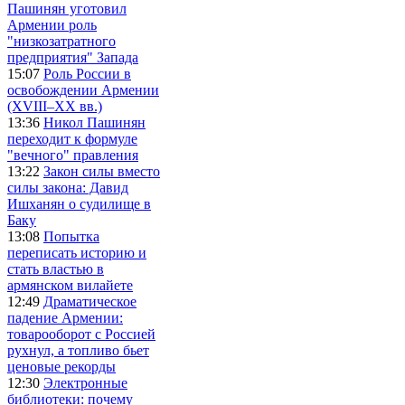
Пашинян уготовил
Армении роль
"низкозатратного
предприятия" Запада
15:07
Роль России в
освобождении Армении
(XVIII–XX вв.)
13:36
Никол Пашинян
переходит к формуле
"вечного" правления
13:22
Закон силы вместо
силы закона: Давид
Ишханян о судилище в
Баку
13:08
Попытка
переписать историю и
стать властью в
армянском вилайете
12:49
Драматическое
падение Армении:
товарооборот с Россией
рухнул, а топливо бьет
ценовые рекорды
12:30
Электронные
библиотеки: почему