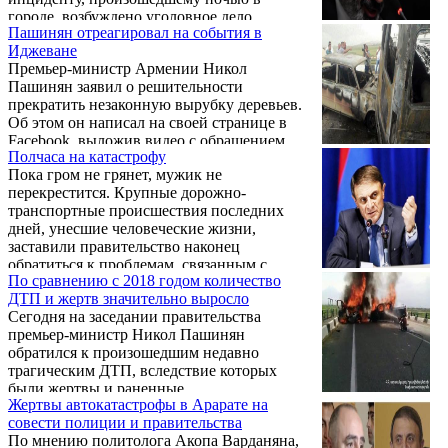
городе, возбуждено уголовное дело.
Пашинян отреагировал на события в
Иджеване
Премьер-министр Армении Никол
Пашинян заявил о решительности
прекратить незаконную вырубку деревьев.
Об этом он написал на своей странице в
Facebook, выложив видео с обращением
Полчаса на катастрофу
начальника полиции к сотрудникам.
Пока гром не грянет, мужик не
перекрестится. Крупные дорожно-
транспортные происшествия последних
дней, унесшие человеческие жизни,
заставили правительство наконец
обратиться к проблемам, связанным с
По сравнению с 2018 годом количество
ситуацией на наших дорогах.
ДТП и жертв значительно выросло
Сегодня на заседании правительства
премьер-министр Никол Пашинян
обратился к произошедшим недавно
трагическим ДТП, вследствие которых
были жертвы и раненные.
Жертвы автокатастрофы в Арарате на
совести полиции и правительства
По мнению политолога Акопа Варданяна,