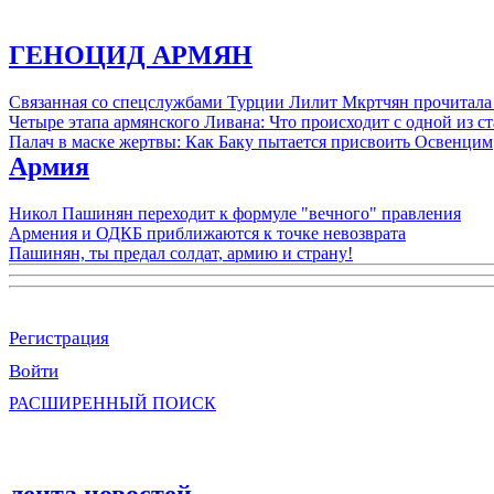
ГЕНОЦИД АРМЯН
Связанная со спецслужбами Турции Лилит Мкртчян прочитала
Четыре этапа армянского Ливана: Что происходит с одной из 
Палач в маске жертвы: Как Баку пытается присвоить Освенцим
Армия
Никол Пашинян переходит к формуле "вечного" правления
Армения и ОДКБ приближаются к точке невозврата
Пашинян, ты предал солдат, армию и страну!
Регистрация
Войти
РАСШИРЕННЫЙ ПОИСК
лента новостей