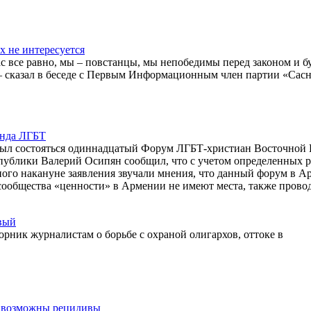
 не интересуется
с все равно, мы – повстанцы, мы непобедимы перед законом и б
 – сказал в беседе с Первым Информационным член партии «Сас
анда ЛГБТ
 был состояться одиннадцатый Форум ЛГБТ-христиан Восточной
публики Валерий Осипян сообщил, что с учетом определенных 
ного накануне заявления звучали мнения, что данный форум в 
ообщества «ценности» в Армении не имеют места, также прово
овый
ник журналистам о борьбе с охраной олигархов, оттоке в
но возможны рецидивы