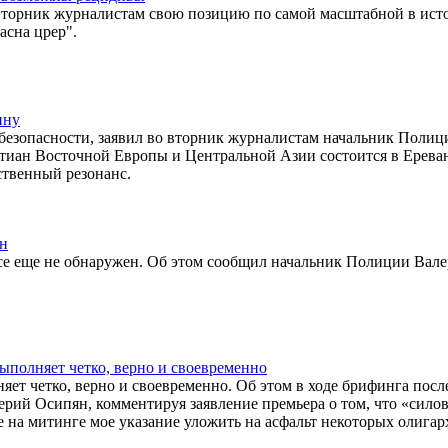
торник журналистам свою позицию по самой масштабной в ист
сна црер".
ину
безопасности, заявил во вторник журналистам начальник Полиц
тиан Восточной Европы и Центральной Азии состоится в Ереван
ственный резонанс.
ен
се еще не обнаружен. Об этом сообщил начальник Полиции Вал
полняет четко, верно и своевременно
т четко, верно и своевременно. Об этом в ходе брифинга посл
ерий Осипян, комментируя заявление премьера о том, что «сило
 на митинге мое указание уложить на асфальт некоторых олигар