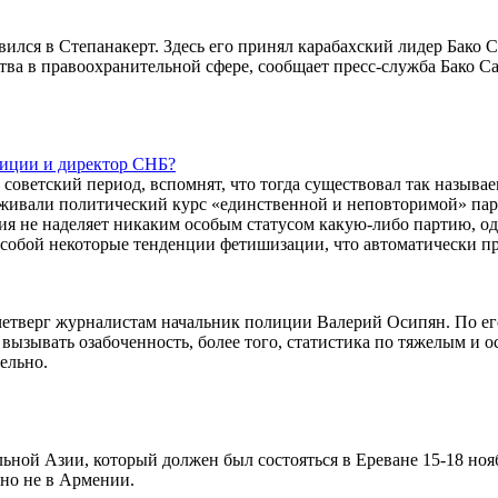
лся в Степанакерт. Здесь его принял карабахский лидер Бако С
ва в правоохранительной сфере, сообщает пресс-служба Бако Са
лиции и директор СНБ?
 советский период, вспомнят, что тогда существовал так называ
уживали политический курс «единственной и неповторимой» пар
ия не наделяет никаким особым статусом какую-либо партию, о
 собой некоторые тенденции фетишизации, что автоматически п
в четверг журналистам начальник полиции Валерий Осипян. По ег
 вызывать озабоченность, более того, статистика по тяжелым и о
ельно.
ной Азии, который должен был состояться в Ереване 15-18 нояб
очно не в Армении.