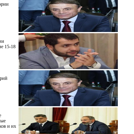
ории
ии
е 15-18
ерий
е
вые
хов и их