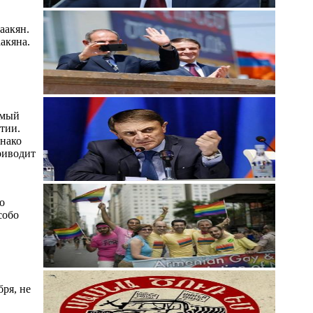
аакян.
акяна.
емый
тии.
днако
риводит
о
собо
ря, не