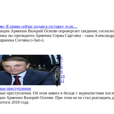
н: Я прямо сейчас подам в отставку, если…
иции Армении Валерий Осипян опровергает сведения, согласно
ика экс-президента Армении Сержа Саргсяна – сына Александр
драника Согояна («Зап»).
6
7
8
9
10
11
ные преступления
е преступления. Об этом заявил в беседе с журналистами посл
ции Армении Валерий Осипян. При этом он не стал разглашать 
 итоги 2018 года.