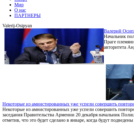
Мир
О нас
ПАРТНЕРЫ
Valerij-Osipyan
Валерий Осипя
Начальник пол
Праге племянн
авторитета Ан
Некоторые из амнистированных уже успели совершить повтор
Некоторые из амнистированных уже успели совершить повторны
заседания Правительства Армении 20 декабря начальник Поли
отметив, что это будет сделано в январе, когда будут подведены