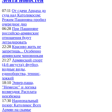
07:11
От сдачи Арцаха до
суда над Католикосом:
Режим Пашиняна пробил
очередное дно
06:28
При Пашиняне
российско-армянские
отношения будут
деградировать
22:28
Красиво жить не
запретишь... Особенно
армянским чиновникам
21:27
Армянский спорт
(4-6 августа): футбол,
водные виды,
единоборства, теннис,
хоккей
18:10
Энвер-паша,
"Немесис" и логика
возмездия: Расплата
неизбежна
17:30
Национальный
позор: Католикос Всех
Армян на скамье