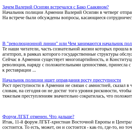
Зачем Валерий Осипян встречался с Бако Саакяном?
Начальник полиции Армении Валерий Осипян в четверг отправи
На встрече были обсуждены вопросы, касающиеся сотрудничест
В "революционной линии" или Чем занимаются начальник по
Те наши читатели, часть сознательной жизни которых прошла в
агитпроп, в рамках которого государственные структуры обсл
Сейчас в Армении существует многопартийность, и Конституц
революция, наряду с положительными ценностями, принесла с
к реставрации ...
Начальник полиции ищет оправдания росту преступности
Рост преступности в Армении не связан с амнистией, сказал 
словам, на сегодня он не достиг того уровня рисковости, чтобы
тяжелым преступлениям значительно сократилась, что положит
Форум ЛГБТ отменен. Что дальше?
Итак, 11-й форум ЛГБТ-христиан Восточной Европы и Централь
состоится. То есть, может, он и состоится - как-то, где-то, но т