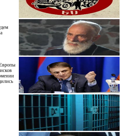
удем
на
 Европы
рисков
Армении
дились