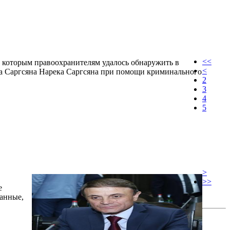
<<
 которым правоохранителям удалось обнаружить в
<
а Саргсяна Нарека Саргсяна при помощи криминального
2
3
4
5
>
>>
е
данные,