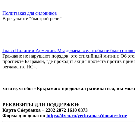
Политзаказ для силовиков
В результате "быстрой речи"
Глава Полиции Армении: Мы делаем все, чтобы не было столк
Граждане не нарушают порядок, это стихийный митинг. Об эт
проспекте Баграмян, где проходит акция протеста против прин
регламенте НС».
хотите, чтобы «Еркрамас» продолжал развиваться, вы мож
РЕКВИЗИТЫ ДЛЯ ПОДДЕРЖКИ:
Карта Сбербанка – 2202 2072 1610 0373
Форма для донатов
https://dzen.ru/yerkramas?donate=true