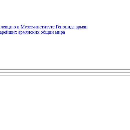
 лекцию в Музее-институте Геноцида армян
старейших армянских общин мира