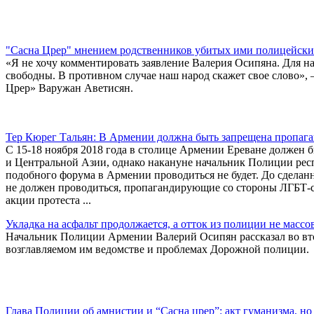
"Сасна Црер" мнением родственников убитых ими полицейских
«Я не хочу комментировать заявление Валерия Осипяна. Для на
свободны. В противном случае наш народ скажет свое слово»,
Црер» Варужан Аветисян.
Тер Кюрег Тальян: В Армении должна быть запрещена пропаг
С 15-18 ноября 2018 года в столице Армении Ереване должен
и Центральной Азии, однако накануне начальник Полиции рес
подобного форума в Армении проводиться не будет. До сделан
не должен проводиться, пропагандирующие со стороны ЛГБТ-с
акции протеста ...
Укладка на асфальт продолжается, а отток из полиции не масс
Начальник Полиции Армении Валерий Осипян рассказал во втор
возглавляемом им ведомстве и проблемах Дорожной полиции.
Глава Полиции об амнистии и “Сасна црер”: акт гуманизма, 