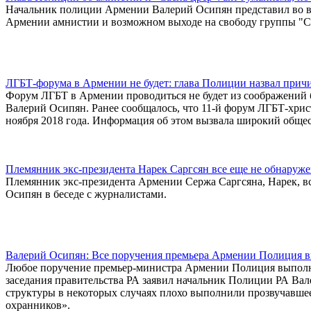
Начальник полиции Армении Валерий Осипян представил во в
Армении амнистии и возможном выходе на свободу группы "Са
ЛГБТ-форума в Армении не будет: глава Полиции назвал прич
Форум ЛГБТ в Армении проводиться не будет из соображений 
Валерий Осипян. Ранее сообщалось, что 11-й форум ЛГБТ-хрис
ноября 2018 года. Информация об этом вызвала широкий обще
Племянник экс-президента Нарек Саргсян все еще не обнаруж
Племянник экс-президента Армении Сержа Саргсяна, Нарек, в
Осипян в беседе с журналистами.
Валерий Осипян: Все поручения премьера Армении Полиция вы
Любое поручение премьер-министра Армении Полиция выполняе
заседания правительства РА заявил начальник Полиции РА Вал
структуры в некоторых случаях плохо выполнили прозвучавшее
охранников».