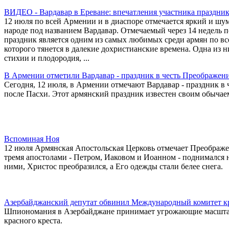
ВИДЕО - Вардавар в Ереване: впечатления участника праздни
12 июля по всей Армении и в диаспоре отмечается яркий и шу
народе под названием Вардавар. Отмечаемый через 14 недель 
праздник является одним из самых любимых среди армян по вс
которого тянется в далекие дохристианские времена. Одна из 
стихии и плодородия, ...
В Армении отметили Вардавар - праздник в честь Преображен
Сегодня, 12 июля, в Армении отмечают Вардавар - праздник в 
после Пасхи. Этот армянский праздник известен своим обычае
Вспоминая Ноя
12 июля Армянская Апостольская Церковь отмечает Преображен
тремя апостолами - Петром, Иаковом и Иоанном - поднимался 
ними, Христос преобразился, а Его одежды стали белее снега.
Азербайджанский депутат обвинил Международный комитет кр
Шпиономания в Азербайджане принимает угрожающие масштаб
красного креста.