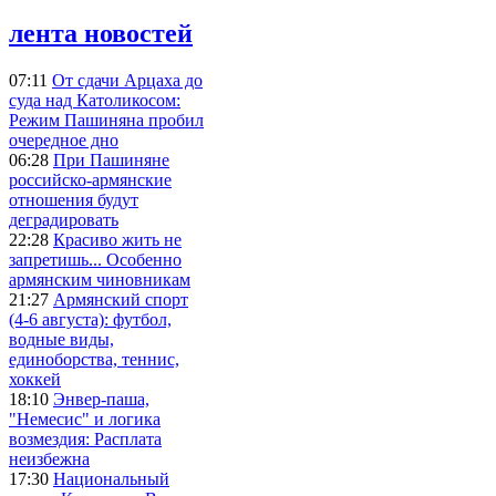
лента новостей
07:11
От сдачи Арцаха до
суда над Католикосом:
Режим Пашиняна пробил
очередное дно
06:28
При Пашиняне
российско-армянские
отношения будут
деградировать
22:28
Красиво жить не
запретишь... Особенно
армянским чиновникам
21:27
Армянский спорт
(4-6 августа): футбол,
водные виды,
единоборства, теннис,
хоккей
18:10
Энвер-паша,
"Немесис" и логика
возмездия: Расплата
неизбежна
17:30
Национальный