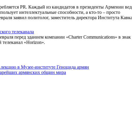
требляется PR. Каждый из кандидатов в президенты Армении вед
ользует интеллектуальные способности, а кто-то – просто
враля заявил политолог, заместитель директора Института Кавк
ского телеканала
враля перед зданием компании «Charter Communications» в знак
 телеканал «Horizon».
 лекцию в Музее-институте Геноцида армян
старейших армянских общин мира