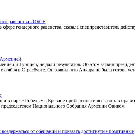
ного равенства - ОБСЕ
 сфере гендерного равенства, сказала спецпредставитель дейст
с Арменией
ией и Турцией, не дали результатов. Об этом заявил президен
ктября в Страсбурге. Он заявил, что Анкара не была готова ус
д
ши в парк «Победы» в Ереване прибыл почти весь состав правит
и председателем Национального Собрания Армении Овиком
 воздержаться от обещаний и показать достигнутые позитивные