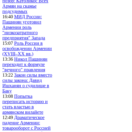
позор: Католикос Всех
Армян на скамье
подсудимых
16:40
МИД России:
Пашинян уготовил
Армении роль
"низкозатратного
предприятия" Запада
15:07
Роль России в
освобождении Армении
(XVIII–XX вв.)
13:36
Никол Пашинян
переходит к формуле
"вечного" правления
13:22
Закон силы вместо
силы закона: Давид
Ишханян о судилище в
Баку
13:08
Попытка
переписать историю и
стать властью в
армянском вилайете
12:49
Драматическое
падение Армении:
товарооборот с Россией