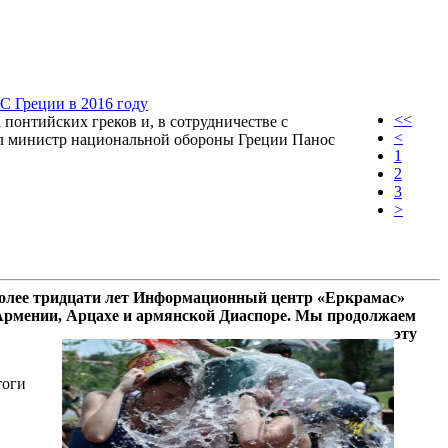
С Греции в 2016 году
<<
понтийских греков и, в сотрудничестве с
<
ил министр национальной обороны Греции Панос
1
2
3
>
олее тридцати лет Информационный центр «Еркрамас»
 Армении, Арцахе и армянской Диаспоре. Мы продолжаем
эту
тоги