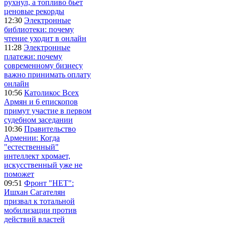
рухнул, а топливо бьет
ценовые рекорды
12:30
Электронные
библиотеки: почему
чтение уходит в онлайн
11:28
Электронные
платежи: почему
современному бизнесу
важно принимать оплату
онлайн
10:56
Католикос Всех
Армян и 6 епископов
примут участие в первом
судебном заседании
10:36
Правительство
Армении: Когда
"естественный"
интеллект хромает,
искусственный уже не
поможет
09:51
Фронт "НЕТ":
Ишхан Сагателян
призвал к тотальной
мобилизации против
действий властей