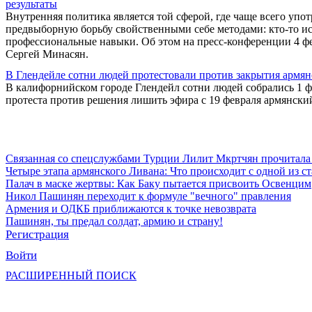
результаты
Внутренняя политика является той сферой, где чаще всего упо
предвыборную борьбу свойственными себе методами: кто-то исп
профессиональные навыки. Об этом на пресс-конференции 4 фе
Сергей Минасян.
В Глендейле сотни людей протестовали против закрытия армян
В калифорнийском городе Глендейл сотни людей собрались 1 фе
протеста против решения лишить эфира с 19 февраля армянский
Связанная со спецслужбами Турции Лилит Мкртчян прочитала
Четыре этапа армянского Ливана: Что происходит с одной из 
Палач в маске жертвы: Как Баку пытается присвоить Освенцим
Никол Пашинян переходит к формуле "вечного" правления
Армения и ОДКБ приближаются к точке невозврата
Пашинян, ты предал солдат, армию и страну!
Регистрация
Войти
РАСШИРЕННЫЙ ПОИСК