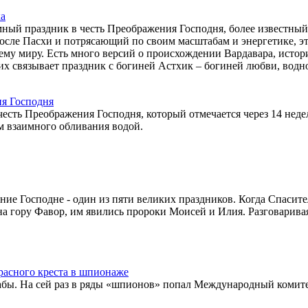
ка
мный праздник в честь Преображения Господня, более известный
после Пасхи и потрясающий по своим масштабам и энергетике, э
ему миру. Есть много версий о происхождении Вардавара, истор
них связывает праздник с богиней Астхик – богиней любви, водн
ия Господня
честь Преображения Господня, который отмечается через 14 неде
м взаимного обливания водой.
ие Господне - один из пяти великих праздников. Когда Спасите
на гору Фавор, им явились пророки Моисей и Илия. Разговарива
асного креста в шпионаже
ы. На сей раз в ряды «шпионов» попал Международный комит