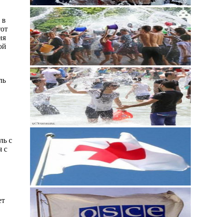
 в
тот
ия
ой
ль
ль с
я с
ет