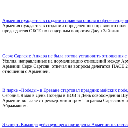
Армения нуждается в создании правового поля в сфере гендер
Армения нуждается в создании определенного правового поля в
председателя ОБСЕ по гендерным вопросам Джун Зайтлин.
Серж Саргсян: Анкара не была готова установить отношения 
Усилия, направленные на нормализацию отношений между Армен
Армении Серж Саргсян, отвечая на вопросы делегатов ПАСЕ 2 о
отношения с Арменией.
В парке «Победы» в Ереване стартовал праздник майских побе
Сегодня, 9 мая в День Победы в ВОВ и День освобождения Шу
Армении во главе с премьер-министром Тиграном Саргсяном 
Абраамяном.
Эксперт: Команда действующего президента Армении пытается