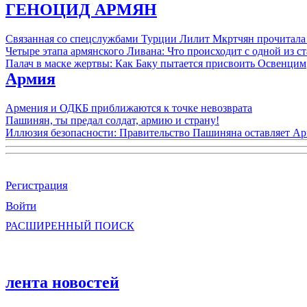
ГЕНОЦИД АРМЯН
Связанная со спецслужбами Турции Лилит Мкртчян прочитала
Четыре этапа армянского Ливана: Что происходит с одной из 
Палач в маске жертвы: Как Баку пытается присвоить Освенцим
Армия
Армения и ОДКБ приближаются к точке невозврата
Пашинян, ты предал солдат, армию и страну!
Иллюзия безопасности: Правительство Пашиняна оставляет А
Регистрация
Войти
РАСШИРЕННЫЙ ПОИСК
лента новостей