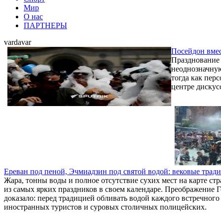
Мир
О нас
ПАРТНЕРЫ
vardavar
Посейдон вмес
Празднование 
неоднозначную
тогда как пер
центре дискус
Ереван под пеной, Эчмиадзин под святой водой: вековые трад
Жара, тонны воды и полное отсутствие сухих мест на карте с
из самых ярких праздников в своем календаре. Преображение Го
доказало: перед традицией обливать водой каждого встречног
иностранных туристов и суровых столичных полицейских.