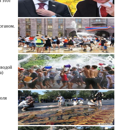
 этот
оганом.
 водой
а)
юля