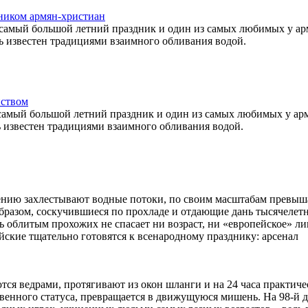
ником армян-христиан
 самый большой летний праздник и один из самых любимых у ар
дь известен традициями взаимного обливания водой.
нством
 самый большой летний праздник и один из самых любимых у ар
ь известен традициями взаимного обливания водой.
мению захлестывают водные потоки, по своим масштабам превы
 образом, соскучившиеся по прохладе и отдающие дань тысячелет
 облитым прохожих не спасает ни возраст, ни «европейское» ли
йские тщательно готовятся к всенародному празднику: арсенал
тся ведрами, протягивают из окон шланги и на 24 часа практиче
ственного статуса, превращается в движущуюся мишень. На 98-й 