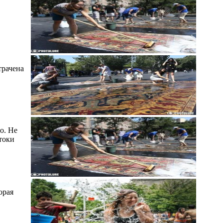
трачена
о. Не
токи
орая