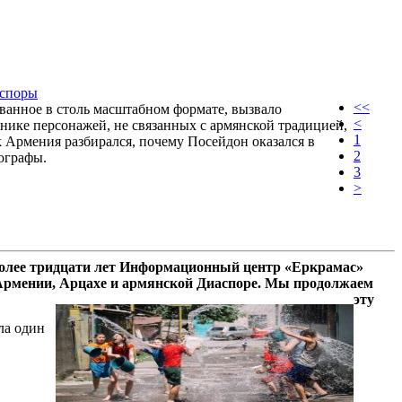
 споры
<<
ванное в столь масштабном формате, вызвало
<
нике персонажей, не связанных с армянской традицией,
1
k Армения разбирался, почему Посейдон оказался в
2
ографы.
3
>
олее тридцати лет Информационный центр «Еркрамас»
 Армении, Арцахе и армянской Диаспоре. Мы продолжаем
эту
ла один