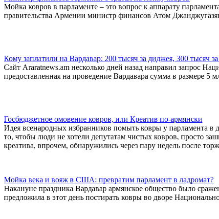
Мойка ковров в парламенте – это вопрос к аппарату парламент
правительства Армении министр финансов Атом Джанджугазя
Кому заплатили на Вардавар: 200 тысяч за диджея, 300 тысяч за 
Сайт Araratnews.am несколько дней назад направил запрос На
предоставленная на проведение Вардавара сумма в размере 5 м
Госбюджетное омовение ковров, или Креатив по-армянски
Идея всенародных избранников помыть ковры у парламента в д
то, чтобы люди не хотели депутатам чистых ковров, просто за
креатива, впрочем, обнаружились через пару недель после тор
Мойка века и вояж в США: превратим парламент в ладромат?
Накануне праздника Вардавар армянское общество было сражен
предложила в этот день постирать ковры во дворе Национальн