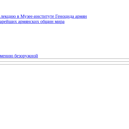
 лекцию в Музее-институте Геноцида армян
старейших армянских общин мира
рмению безоружной