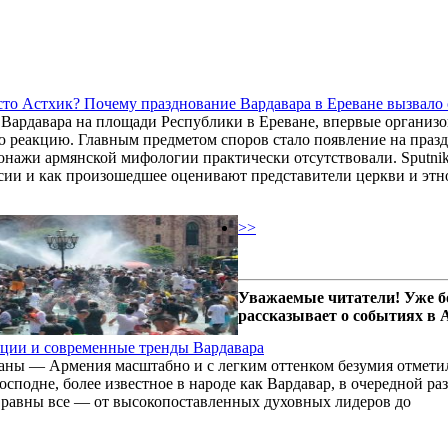
то Астхик? Почему празднование Вардавара в Ереване вызвало
Вардавара на площади Республики в Ереване, впервые организо
 реакцию. Главным предметом споров стало появление на празд
сонажи армянской мифологии практически отсутствовали. Sputni
сии и как произошедшее оценивают представители церкви и этн
>>
Уважаемые читатели! Уже б
рассказывает о событиях в
иции и современные тренды Вардавара
траны — Армения масштабно и с легким оттенком безумия отмети
сподне, более известное в народе как Вардавар, в очередной раз
о равны все — от высокопоставленных духовных лидеров до