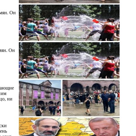
мян. Он
мян. Он
шающие
ним
цо, ни
ски
день