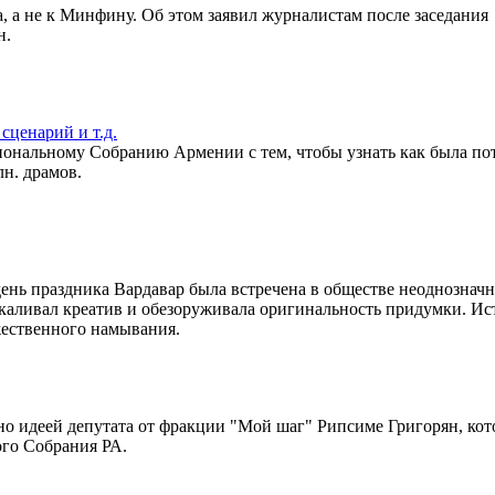
а, а не к Минфину. Об этом заявил журналистам после заседания
н.
сценарий и т.д.
циональному Собранию Армении с тем, чтобы узнать как была по
лн. драмов.
ень праздника Вардавар была встречена в обществе неоднозначн
шкаливал креатив и обезоруживала оригинальность придумки. Ис
жественного намывания.
о идеей депутата от фракции "Мой шаг" Рипсиме Григорян, кот
ого Собрания РА.