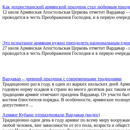
Как дохристианский армянский праздник стал любимым празд
12 июля Армянская Апостольская Церковь отметит Вардавар –
проводится в честь Преображения Господня, и в первую очере
Это испытание армянам нужно преодолеть национальным еди
27 июля Армянская Апостольская Церковь отметит Вардавар -
проводится в честь Преображения Господня и в первую очеред
Вардавар – древний праздник с современными традициями
Традиционно раз в году, в один из жарких июльских дней Ар
годовую норму осадков в стране во много десятков раз: таким
традициям армяне отмечают праздник Вардавар. От участи быть
костюм блюстителя порядка. В особенности, армянские полице
допустимого ...
Армяне Кубани отпраздновали Вардавар (видео)
Традиционно один день в году армяне по всему миру вооружаю
любой человек, вне зависимости от его пола, возраста и обще