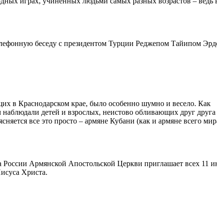
дных играх, учиненных людьми самых разных возрастов – ведь в
лефонную беседу с президентом Турции Реджепом Тайипом Эрд
их в Краснодарском крае, было особенно шумно и весело. Как
 наблюдали детей и взрослых, неистово обливающих друг друга
няется все это просто – армяне Кубани (как и армяне всего мир
 России Армянской Апостольской Церкви приглашает всех 11 и
исуса Христа.