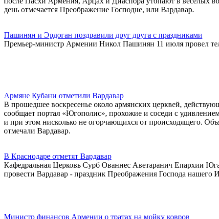
после Пасхи Армения, Арцах и Диаспора утопают в веселых во
день отмечается Преображение Господне, или Вардавар.
Пашинян и Эрдоган поздравили друг друга с праздниками
Премьер-министр Армении Никол Пашинян 11 июля провел те
Армяне Кубани отметили Вардавар
В прошедшее воскресенье около армянских церквей, действующ
сообщает портал «Югополис», прохожие и соседи с удивлением
и при этом нисколько не огорчающихся от происходящего. Объяс
отмечали Вардавар.
В Краснодаре отметят Вардавар
Кафедральная Церковь Сурб Ованнес Аветаранич Епархии Юга
провести Вардавар - праздник Преображения Господа нашего И
Министр финансов Армении о тратах на мойку ковров