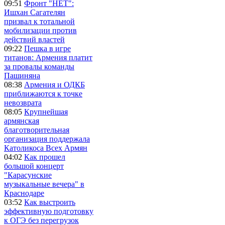
09:51
Фронт "НЕТ":
Ишхан Сагателян
призвал к тотальной
мобилизации против
действий властей
09:22
Пешка в игре
титанов: Армения платит
за провалы команды
Пашиняна
08:38
Армения и ОДКБ
приближаются к точке
невозврата
08:05
Крупнейшая
армянская
благотворительная
организация поддержала
Католикоса Всех Армян
04:02
Как прошел
большой концерт
"Карасунские
музыкальные вечера" в
Краснодаре
03:52
Как выстроить
эффективную подготовку
к ОГЭ без перегрузок