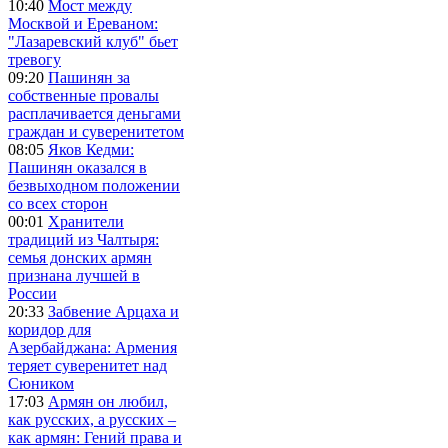
10:40
Мост между
Москвой и Ереваном:
"Лазаревский клуб" бьет
тревогу
09:20
Пашинян за
собственные провалы
расплачивается деньгами
граждан и суверенитетом
08:05
Яков Кедми:
Пашинян оказался в
безвыходном положении
со всех сторон
00:01
Хранители
традиций из Чалтыря:
семья донских армян
признана лучшей в
России
20:33
Забвение Арцаха и
коридор для
Азербайджана: Армения
теряет суверенитет над
Сюником
17:03
Армян он любил,
как русских, а русских –
как армян: Гений права и