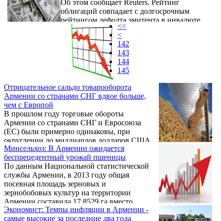
Об этом сообщает Reuters. Рейтинг
облигаций совпадает с долгосрочным
рейтингом дефолта эмитента в инвалюте
<<
(IDR), составляющим BB-. Прогноз по
<
рейтингу стабильный.
142
143
144
145
Отрицательное сальдо товарооборота
Армении со странами СНГ вдвое больше,
чем с Европой
В прошлом году торговые обороты
Армении со странами СНГ и Евросоюза
(ЕС) были примерно одинаковы, при
округлении до миллиардов долларов США
Минсельхоз: В Армении ожидается
даже равны – по $1,7 млрд., разница же
беспрецедентный урожай пшеницы
составляла всего лишь $13 млн.
По данным Национальной статистической
службы Армении, в 2013 году общая
посевная площадь зерновых и
зернобобовых культур на территории
Армении составила 17,8529 га вместо
Экономист: Темпы инфляции в Армении -
прошлогодних 17,1816 га.
самые высокие за последние два года