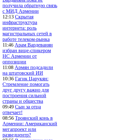
получила обратную связь
с МИД Армении
12:13
Скрытая
инфраструктура
интернета: роль
магистральных сетей в
работе телеком-рынка
11:46
Арам Вардеванян
избран вице-спикером
НС Армении от
оппозиции
11:08
Армян подсадили
на штатовский ИИ
10:36
Гагик Царукян:
Стремление помогать
друг другу важно для
построения сильной
страны и общества
09:49
Сын за отца
отвечает!
08:56
Троянский конь в
Армении: Американский
мегапроект или
разведцентр?