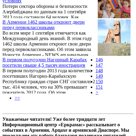
условиях
Потери сектора обороны и безопасности
Азербайджана по данным на 1 сентября
2013 года составили 64 человек. Как
В Армении 1462 школы откроют двери
передает информационное агентство
перед первоклассниками
«Туран», таковы данные азербайджанского
Во всем мире 1 сентября отмечается как
Центра военных журналистских
Международный день знаний. В этом году
исследований «Доктрина».
1462 школы Армении откроют свои двери
перед первоклассниками. Об этом заявила
Новости Армении - NEWS.am начальник
В первом полугодии Нагорный Карабах
146
отдела среднего образования Министерства
посетили свыше 4,5 тысяч иностранцев
147
образования и науки Армении Нарине
В первом полугодии 2013 года количество
148
Ованнисян.
посетивших Нагорно-Карабахскую
149
Республику граждан стран СНГ составило 2
150
тыс. 414 человек, что на 30% превышает
151
показатель 2012 года. Об этом
>
корреспонденту Новости Армении -
>>
NEWS.am сообщили в МИД НКР.
Уважаемые читатели! Уже более тридцати лет
Информационный центр «Еркрамас» рассказывает о
событиях в Армении, Арцахе и армянской Диаспоре. Мы
продолжаем эту работу благодаря поддержке читателей,