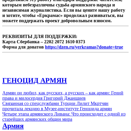
которым небезразличны судьба армянского народа и
независимая журналистика. Если вы цените нашу работу
и хотите, чтобы «Еркрамас» продолжал развиваться, вы
можете поддержать проект добровольным взносом.
РЕКВИЗИТЫ ДЛЯ ПОДДЕРЖКИ:
Карта Сбербанка – 2202 2072 1610 0373
Форма для донатов
https://dzen.ru/yerkramas?donate=true
ГЕНОЦИД АРМЯН
Армян он любил, как русских, а русских – как армян: Гений
права и милосердия Григорий Джаншиев
Связанная со спецслужбами Турции Лилит Мкртчян
прочитала лекцию в Музее-институте Геноцида армян
Четыре этапа армянского Ливана: Что происходит с одной из
старейших армянских общин мира
Армия