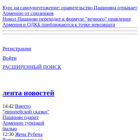
Курс на самоуничтожение: правительство Пашиняна отрывает
Армению от союзников
Никол Пашинян переходит к формуле "вечного" правления
Армения и ОДКБ приближаются к точке невозврата
Регистрация
Войти
РАСШИРЕННЫЙ ПОИСК
лента новостей
14:42
Вместо
"европейской сказки"
Пашинян одарит
Армению турецкой
былью
12:30
Жена Рубена
Варданяна пока не