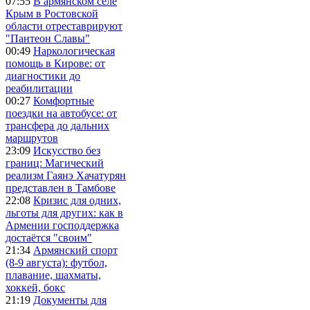
07:55
В армянском селе
Крым в Ростовской
области отреставрируют
"Пантеон Славы"
00:49
Наркологическая
помощь в Кирове: от
диагностики до
реабилитации
00:27
Комфортные
поездки на автобусе: от
трансфера до дальних
маршрутов
23:09
Искусство без
границ: Магический
реализм Гаянэ Хачатурян
представлен в Тамбове
22:08
Кризис для одних,
льготы для других: как в
Армении господдержка
достаётся "своим"
21:34
Армянский спорт
(8-9 августа): футбол,
плавание, шахматы,
хоккей, бокс
21:19
Документы для