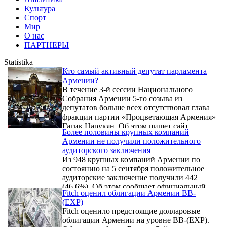
Культура
Спорт
Мир
О нас
ПАРТНЕРЫ
Statistika
Кто самый активный депутат парламента
Армении?
В течение 3-й сессии Национального
Собрания Армении 5-го созыва из
депутатов больше всех отсутствовал глава
фракции партии «Процветающая Армения»
Гагик Царукян. Об этом пишет сайт
Более половины крупных компаний
parliamentmonitoring.am, подводя итоги
Армении не получили положительного
весенней сессии парламента.
аудиторского заключения
Из 948 крупных компаний Армении по
состоянию на 5 сентября положительное
аудиторские заключение получили 442
(46.6%). Об этом сообщает официальный
Fitch оценил облигации Армении BB-
сайт Министерства финансов. 204
(EXP)
компаний заключения не получили, а 295
Fitch оценило предстоящие долларовые
вовсе не прошли аудита.
облигации Армении на уровне BB-(EXP).