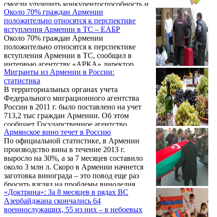
смогли улучшить конкурентоспособность и
Около 70% граждан Армении
по каким критериям наши позиции
положительно относятся к перспективе
ослабели. Об этом на заседании
вступления Армении в ТС – ЕАБР
правительства Армении 5 сентября заявил
Около 70% граждан Армении
премьер-министр Армении Тигран
положительно относятся к перспективе
Саркисян.
вступления Армении в ТС, сообщил в
интервью агентству «АРКА» директор
Мигранты из Армении в России:
Центра интеграционных исследований
статистика
Евразийского банка развития Евгений
В территориальных органах учета
Винокуров.
Федерального миграционного агентства
России в 2011 г. было поставлено на учет
713,2 тыс граждан Армении. Об этом
сообщает Государственное агентство
Армянское вино течет в Россию
миграции при Министерстве
По официальной статистике, в Армении
территориального управления Армении.
производство вина в течение 2013 г.
выросло на 30%, а за 7 месяцев составило
около 3 млн л. Скоро в Армении начнется
заготовка винограда – это повод еще раз
бросить взгляд на проблемы виноделия.
«Доктрина»: За 8 месяцев в рядах ВС
Азербайджана скончались 64
военнослужащих, 55 из них – в небоевых