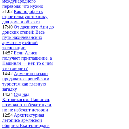
международного
перевода: что нужно
21:02
Как подобрать
строительную технику
для дома и объекта
17:40
От древнего Ани до
донских степей: Весь
путь нахичеванских
армян в музейной
экспозиции
14:57
Если Алиев
получает приглашение, а
Пашинян — нет, то о чем
это говорит?
14:42
Армению начали
продавать европейским
туристам как главную
загадку
14:24
Суд над
Католикосом: Пашинян,
возможно, избежит пули,
но не избежит истории
12:54
Архитектурная
летопись армянской
общины Екатеринодара