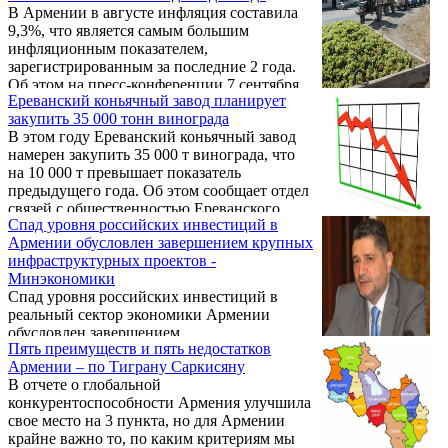
В Армении в августе инфляция составила
9,3%, что является самым большим
инфляционным показателем,
зарегистрированным за последние 2 года.
Об этом на пресс-конференции 7 сентября
Ереванский коньячный завод планирует
заявил экономист Самвел Авакян.
закупить 35 000 тонн винограда
В этом году Ереванский коньячный завод
намерен закупить 35 000 т винограда, что
на 10 000 т превышает показатель
предыдущего года. Об этом сообщает отдел
связей с общественностью Ереванского
Спад уровня российских инвестиций в
коньячного завода.
Армении обусловлен завершением крупных
инфраструктурных проектов -
Минэкономики
Спад уровня российских инвестиций в
реальный сектор экономики Армении
обусловлен завершением
Пять преимуществ и пять недостатков
инфраструктурных проектов крупных
Армении – по Тиграну Саркисяну
компаний с российским капиталом. Об этом
В отчете о глобальной
передает агентство «АРКА» со ссылкой на
конкурентоспособности Армения улучшила
начальника управления инвестиционной
свое место на 3 пункта, но для Армении
политики аппарата Министерства
крайне важно то, по каким критериям мы
экономики Армении Ваагна Лалаяна.