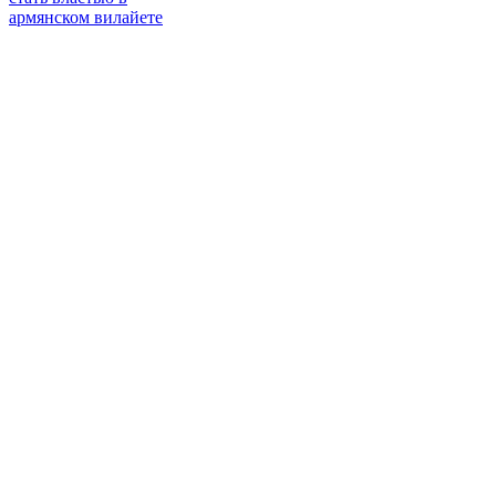
армянском вилайете