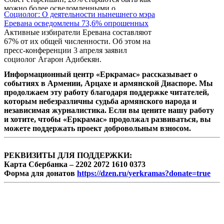
можно более осведомленными о
Социолог: О деятельности нынешнего мэра
политических событиях. Об этом на пресс-
Еревана осведомлены 73,6% опрошенных
конференции 3 апреля заявил социолог
Активные избиратели Еревана составляют
Агарон Адибекян.
67% от их общей численности. Об этом на
пресс-конференции 3 апреля заявил
социолог Агарон Адибекян.
Информационный центр «Еркрамас» рассказывает о
событиях в Армении, Арцахе и армянской Диаспоре. Мы
продолжаем эту работу благодаря поддержке читателей,
которым небезразличны судьба армянского народа и
независимая журналистика. Если вы цените нашу работу
и хотите, чтобы «Еркрамас» продолжал развиваться, вы
можете поддержать проект добровольным взносом.
РЕКВИЗИТЫ ДЛЯ ПОДДЕРЖКИ:
Карта Сбербанка – 2202 2072 1610 0373
Форма для донатов
https://dzen.ru/yerkramas?donate=true