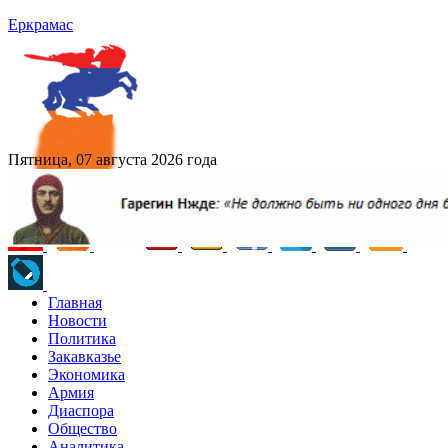
Еркрамас
Пятница, 07 августа 2026 года
Главная
Новости
Политика
Закавказье
Экономика
Армия
Диаспора
Общество
Аналитика