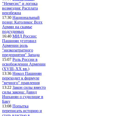
"Немесис" и логика
возмездия: Расплата
неизбежна
17:30
Национальный
позор: Католикос Всех
Армян на скамье
подсудимых
16:40
МИД России:
Пашинян уготовил
Армении роль
"низкозатратного
предприятия" Запада
15:07
Роль России в
освобождении Армении
(XVIII–XX вв.)
13:36
Никол Пашинян
переходит к формуле
"вечного" правления
13:22
Закон силы вместо
силы закона: Давид
Ишханян о судилище в
Баку
13:08
Попытка
переписать историю и
стать властью в