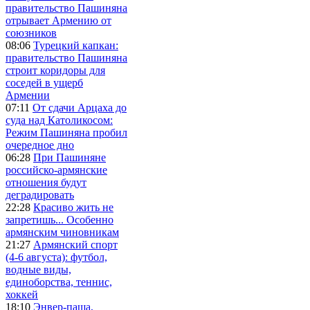
правительство Пашиняна
отрывает Армению от
союзников
08:06
Турецкий капкан:
правительство Пашиняна
строит коридоры для
соседей в ущерб
Армении
07:11
От сдачи Арцаха до
суда над Католикосом:
Режим Пашиняна пробил
очередное дно
06:28
При Пашиняне
российско-армянские
отношения будут
деградировать
22:28
Красиво жить не
запретишь... Особенно
армянским чиновникам
21:27
Армянский спорт
(4-6 августа): футбол,
водные виды,
единоборства, теннис,
хоккей
18:10
Энвер-паша,