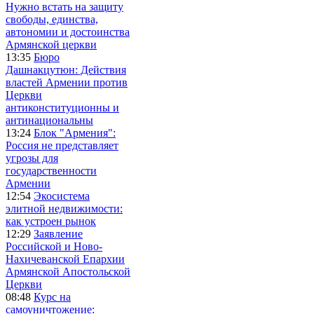
Нужно встать на защиту
свободы, единства,
автономии и достоинства
Армянской церкви
13:35
Бюро
Дашнакцутюн: Действия
властей Армении против
Церкви
антиконституционны и
антинациональны
13:24
Блок "Армения":
Россия не представляет
угрозы для
государственности
Армении
12:54
Экосистема
элитной недвижимости:
как устроен рынок
12:29
Заявление
Российской и Ново-
Нахичеванской Епархии
Армянской Апостольской
Церкви
08:48
Курс на
самоуничтожение: