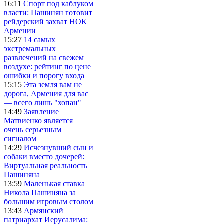
16:11
Спорт под каблуком
власти: Пашинян готовит
рейдерский захват НОК
Армении
15:27
14 самых
экстремальных
развлечений на свежем
воздухе: рейтинг по цене
ошибки и порогу входа
15:15
Эта земля вам не
дорога, Армения для вас
— всего лишь "хопан"
14:49
Заявление
Матвиенко является
очень серьезным
сигналом
14:29
Исчезнувший сын и
собаки вместо дочерей:
Виртуальная реальность
Пашиняна
13:59
Маленькая ставка
Никола Пашиняна за
большим игровым столом
13:43
Армянский
патриархат Иерусалима: