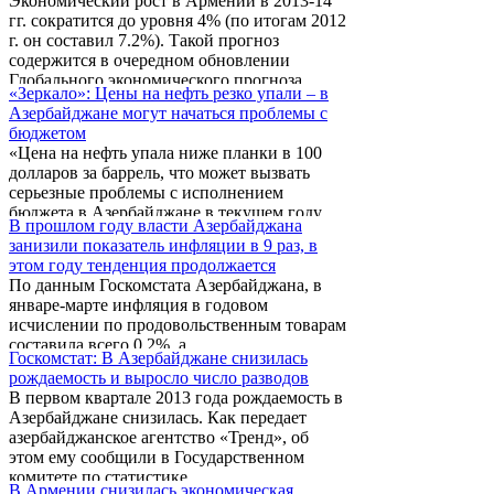
Экономический рост в Армении в 2013-14
гг. сократится до уровня 4% (по итогам 2012
г. он составил 7.2%). Такой прогноз
содержится в очередном обновлении
Глобального экономического прогноза
«Зеркало»: Цены на нефть резко упали – в
МВФ. По мнению экспертов фонда,
Азербайджане могут начаться проблемы с
произойдет это в результате сокращения
бюджетом
роста кредитования экономики и
«Цена на нефть упала ниже планки в 100
продолжения фискальной консолидации. В
долларов за баррель, что может вызвать
2013 и 2014 гг. рост экономики Армении
серьезные проблемы с исполнением
составит соответственно 4.3 и 4.1%,
бюджета в Азербайджане в текущем году.
считают эксперты МВФ. Прогноз по
В прошлом году власти Азербайджана
Не стоит забывать, что бюджет страны
среднегодовой инфляции на эти годы
занизили показатель инфляции в 9 раз, в
сверстан из расчета 100 долларов за
составляет 4.2 и 4.0%. Дефицит ...
этом году тенденция продолжается
баррель. При этом падает и уровень добычи
По данным Госкомстата Азербайджана, в
нефти в стране», - пишет азербайджанская
январе-марте инфляция в годовом
газета «Зеркало».
исчислении по продовольственным товарам
составила всего 0,2%, а
Госкомстат: В Азербайджане снизилась
непродовольственные товары подорожали
рождаемость и выросло число разводов
на 0,4%. В целом индекс роста
В первом квартале 2013 года рождаемость в
потребительских цен в Азербайджане
Азербайджане снизилась. Как передает
составил 1,2%. Однако, в независимом
азербайджанское агентство «Тренд», об
Центре экономических исследований
этом ему сообщили в Государственном
Азербайджана сомневаются в официальных
комитете по статистике.
данных по инфляции, которые в прошлом
В Армении снизилась экономическая