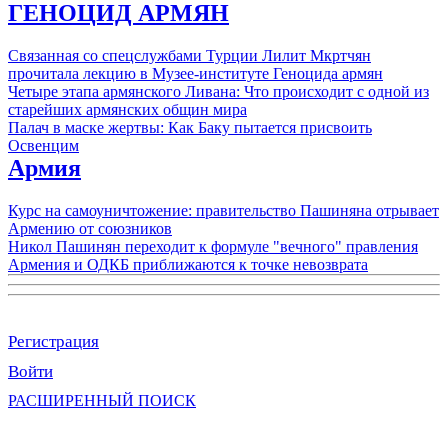
ГЕНОЦИД АРМЯН
Связанная со спецслужбами Турции Лилит Мкртчян
прочитала лекцию в Музее-институте Геноцида армян
Четыре этапа армянского Ливана: Что происходит с одной из
старейших армянских общин мира
Палач в маске жертвы: Как Баку пытается присвоить
Освенцим
Армия
Курс на самоуничтожение: правительство Пашиняна отрывает
Армению от союзников
Никол Пашинян переходит к формуле "вечного" правления
Армения и ОДКБ приближаются к точке невозврата
Регистрация
Войти
РАСШИРЕННЫЙ ПОИСК