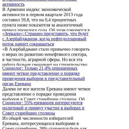
году были занижены в 9 раз. Об этом
активность
сообщает азербайджанское
В Армении индекс экономической
информагентство «Туран».
активности в первом квартале 2013 года
составил 59,8, что на 0,4 процентных
пункта ниже показателя за аналогичный
период прошлого года. Об этом говорится в
«Зеркало»: Страшно представить, что будет
квартальном докладе Центрального банка
с Азербайджаном, когда нефтедолларовый
Армении по индексам деловой активности
поток начнет сокращаться
и деловой среды Армении.
«В Азербайджане стало привычно говорить
о мерах по развитию ненефтяного сектора,
в частности, аграрной сферы. Но вся эта
работа больше смахивает на строительство
Социолог: Только 21,4% опрошенных
“потемкинских деревень”, чем на реальное
имеют четкое представление о порядке
развитие регионов. Иначе как можно
проведения выборов в представительный
объяснить тот факт, что нефтяной сектор
орган Еревана
продолжает “кормить” всю страну и при
Далеко не все жители Еревана имеют четкое
этом погашает еще и дефицит ненефтяного
представление о порядке проведения
сектора в объеме 8,5 млрд. долларов», -
выборов в Совет старейшин столицы. Об
сказано в статье «Бутафория или
Социолог: 55% ереванцев интересуются
этом на пресс-конференции 3 апреля заявил
дотационный нефтяной сектор» Фуада
политикой и примут участие в выборах в
социолог Агарон Адибекян.
Ализаде, опубликованной на сайте
Совет старейшин столицы
азербайджанской ...
Из общей численности избирателей
Еревана, интересующихся выборами в
Совет старейшин, 28% стараются быть как