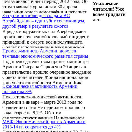
чем за аналогичный период 2012 года. Об
Уважаемые
этом заявила журналистам 30 апреля
читатели! Уже
начальник отдела демографии и переписи
более тридцати
За сутки погибли два солдата ВС
Национальной статслужбы Армении
лет
Азербайджана– один убит сослуживцем,
Карине Куюмджян. По ее словам, в первом
другой умер в результате ожогов
квартале 2013 года число браков составило
В рядах вооруженных сил Азербайджана
4591. Число браков на 1000 человек
произошел очередной кровавый инцидент,
(промилле) составило 6,1. В частности,
приведший к смерти военнослужащего.
снизилось число браков в Ереване, а также
Солдат расположенной в Баку воинской
в Араратской области. В Армавирской,
Премьер-министр Армении доволен
части Минобороны Азербайджана, 18-
Гегаркуникской, Тавушской областях число
темпами экономического развития страны
летний Хаям Асиф оглу Байрамов, убил
браков ...
Под председательством премьер-министра
ножом своего сослуживца, 19-летнего
Армении Тиграна Саркисяна 20 апреля в
Кямрана Фирдовси оглу Мамедова.
правительстве прошло очередное заседание
К.Мамедов сразу же скончался. Об этом
Совета попечителей Фонда национальной
сообщает азербайджанское
конкурентоспособности Армении. Как
информагентство «АПА».
Экономическая активность Армении
сообщили ИА REGNUM в пресс-службе
превысила 8%
правительства Армении, Саркисян
Показатель экономической активности
представил данные об экономическом
Армении в январе – марте 2013 года по
развитии за первый квартал текущего года.
сравнению с тем же периодом прошлого
года возрос на 8,7%. Об этом
свидетельствуют данные Национальной
МВФ: Экономический рост в Армении в
статистической службы Армении.
2013-14 гг. сократится до 4%