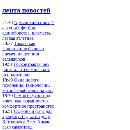
лента новостей
21:30
Армянский спорт (7
августа): футбол,
единоборства, шахматы,
легкая атлетика
20:37
Такого как
Пашинян не было со
времен нашествия
сельджуков
19:51
Госконтракты без
рисков: что важно знать
исполнителю
18:49
Окна нового
поколения: технологии,
которые работают на уют
18:30
Ремонт кухни под
ключ: как формируется
комфортное пространство
16:51
Судебный фарс дал
трещину: Судья по делу
Католикоса Всех Армян
взял самоотвод