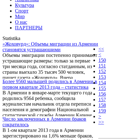
Культура
Спорт
Мир
О нас
ПАРТНЕРЫ
Statistika
«Жоховурд»: Объемы миграции из Армении
<<
становятся устрашающими
<
Объемы эмиграции постепенно принимают
150
устрашающие размеры: только за первые
151
три месяца года, согласно статданным, из
152
страны выехало 35 тысяч 500 человек,
153
пишет газета «Жоховурд». Вчера
Более 9560 малышей родились в Армении в
154
Нацстатслужбы опубликовала доклад
первом квартале 2013 года – статистика
155
«Социально-экономическое положение
В Армении в январе-марте текущего года
156
Армении в январе-марте 2013 г», согласно
родились 9564 ребенка, сообщила
157
которому из Армении выехало 259 тысяч
журналистам начальник отдела переписи
158
210 человек, вернулось - 223 тысячи 710.
населения и демографии Национальной
159
статистической службы Армении Карине
>
Число заключенных в Армении браков
Куюмджян.
>>
сократилось
В 1-ом квартале 2013 года в Армении
зарегистрировано на 1,6% меньше браков,