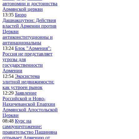
автономии и достоинства
Армянской церкви
13:35
Бюро
Дашнакцутюн: Действия
властей Армении против
Церкви
антиконституционны и
антинациональны
13:24
Блок "Армения":
Россия не представляет
угрозы для
государственности
Армении
12:54
Экосистема
элитной недвижимости:
как устроен рынок
12:29
Заявление
Российской и Ново-
Нахичеванской Епархии
Армянской Апостольской
Церкви
08:48
Курс на
самоуничтожение:
правительство Пашиняна
отрывает Армению от