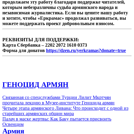
продолжаем эту работу благодаря поддержке читателей,
которым небезразличны судьба армянского народа и
независимая журналистика. Если вы цените нашу работу
и хотите, чтобы «Еркрамас» продолжал развиваться, вы
можете поддержать проект добровольным взносом.
РЕКВИЗИТЫ ДЛЯ ПОДДЕРЖКИ:
Карта Сбербанка – 2202 2072 1610 0373
Форма для донатов
https://dzen.ru/yerkramas?donate=true
ГЕНОЦИД АРМЯН
Связанная со спецслужбами Турции Лилит Мкртчян
прочитала лекцию в Музее-институте Геноцида армян
Четыре этапа армянского Ливана: Что происходит с одной из
старейших армянских общин мира
Палач в маске жертвы: Как Баку пытается присвоить
Освенцим
Армия