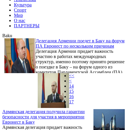
Культура
Спорт
Мир
О нас
ПАРТНЕРЫ
Baku
Делегация Армении поедет в Баку на форум
ПА Евронест по нескольким причинам
Делегация Армении придает важность
участию в работах международных
структур, именно поэтому принято решение
о поездке в Баку – на форум одного из
комитетов Парламентской Ассамблеи (ПА)
<<
Евронест. Об этом заявил сегодня на
<
брифинге председатель Постоянной
14
комиссии по внешним связям
15
Национального Собрания Армении Армен
16
Ашотян.
17
Армянская делегация получила гарантии
безопасности для участия в мероприятии
Евронест в Баку
Армянская делегация придает важность