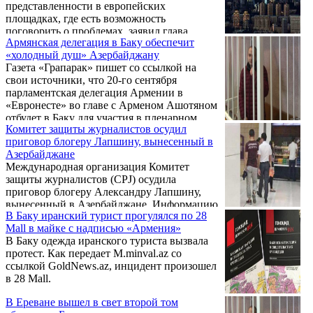
представленности в европейских
площадках, где есть возможность
поговорить о проблемах, заявил глава
Армянская делегация в Баку обеспечит
комиссии парламента Армении по внешним
«холодный душ» Азербайджану
отношениям Армен Ашотян.
Газета «Грапарак» пишет со ссылкой на
свои источники, что 20-го сентября
парламентская делегация Армении в
«Евронесте» во главе с Арменом Ашотяном
отбудет в Баку для участия в пленарном
Комитет защиты журналистов осудил
заседании.
приговор блогеру Лапшину, вынесенный в
Азербайджане
Международная организация Комитет
защиты журналистов (CPJ) осудила
приговор блогеру Александру Лапшину,
вынесенный в Азербайджане. Информацию
В Баку иранский турист прогулялся по 28
передает РИА Новости.
Mall в майке с надписью «Армения»
В Баку одежда иранского туриста вызвала
протест. Как передает M.minval.az со
ссылкой GoldNews.az, инцидент произошел
в 28 Mall.
В Ереване вышел в свет второй том