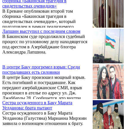
сборника «Бакинская трагедия в
свидетельствах очевидцев»
В Ереване опубликован второй том
сборника «Бакинская трагедия в
свидетельствах очевидцев», который
подготовлен в рамках реализуемого
Лапшин выступил с последним словом
Центром информации и общественных
В Бакинском суде продолжился судебный
связей аппарата президента Армении
процесс по уголовному делу находящегося
проекта «Обыкновенный геноцид».
под арестом в Азербайджане блогера
Александра Лапшина.
В центре Баку прогремел взрыв: Среди
пострадавших есть силовики
В центре Баку произошел мощный взрыв.
Есть погибший и пострадавшие. Как
передают азербайджанские СМИ, взрыв
произошел в ателье по адресу ул. Дж.
Джаббарлы 28. Сообщается, что внутри
Сестра осужденного в Баку Марата
были химикаты.
Уелданова: брата пытают
Сестра осужденного в Баку Марата
Уелданова (Галустяна) Марианна Мирзоян
заявила о вопиющем отношении к брату.