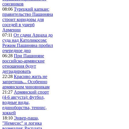
союзников
08:06
Турецкий капкан:
правительство Пашиняна
строит коридоры для
соседей в ущерб
Армении
07:11
От сдачи Арцаха до
суда над Католикосом:
Режим Пашиняна пробил
очередное дно
06:28
При Пашиняне
российско-армянские
отношения будут
деградировать
22:28
Красиво жить не
запретишь... Особенно
армянским чиновникам
21:27
Армянский спорт
(4-6 августа): футбол,
водные виды,
единоборства, теннис,
хоккей
18:10
Энвер-паша,
"Немесис" и логика
возмездия: Расплата