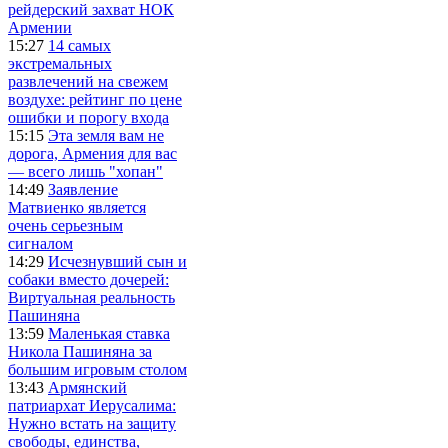
рейдерский захват НОК
Армении
15:27
14 самых
экстремальных
развлечений на свежем
воздухе: рейтинг по цене
ошибки и порогу входа
15:15
Эта земля вам не
дорога, Армения для вас
— всего лишь "хопан"
14:49
Заявление
Матвиенко является
очень серьезным
сигналом
14:29
Исчезнувший сын и
собаки вместо дочерей:
Виртуальная реальность
Пашиняна
13:59
Маленькая ставка
Никола Пашиняна за
большим игровым столом
13:43
Армянский
патриархат Иерусалима:
Нужно встать на защиту
свободы, единства,