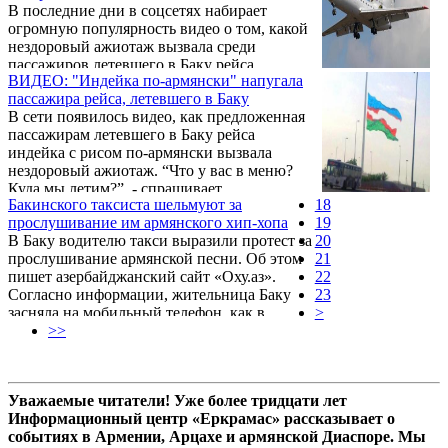
В последние дни в соцсетях набирает
огромную популярность видео о том, какой
нездоровый ажиотаж вызвала среди
пассажиров летевшего в Баку рейса
ВИДЕО: "Индейка по-армянски" напугала
"Аэрофлот" предложенная им индейка по-
пассажира рейса, летевшего в Баку
армянски. Агентство "Новости-Армения"
В сети появилось видео, как предложенная
решило поподробнее разузнать об этом
пассажирам летевшего в Баку рейса
блюде традиционной армянской кухни.
индейка с рисом по-армянски вызвала
нездоровый ажиотаж. “Что у вас в меню?
Куда мы летим?”, - спрашивает
Бакинского таксиста шельмуют за
18
недовольный пассажир у стюардессы. Он
прослушивание им армянского хип-хопа
19
настаивает на том, что такое меню нарушает
В Баку водителю такси выразили протест за
20
закон, с чем не согласна сотрудница
прослушивание армянской песни. Об этом
21
авиакомпании.
пишет азербайджанский сайт «Оху.аз».
22
Согласно информации, жительница Баку
23
засняла на мобильный телефон, как в
>
салоне такси звучит армянская песня.
>>
Уважаемые читатели! Уже более тридцати лет
Информационный центр «Еркрамас» рассказывает о
событиях в Армении, Арцахе и армянской Диаспоре. Мы