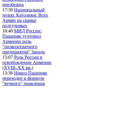
неизбежна
17:30
Национальный
позор: Католикос Всех
Армян на скамье
подсудимых
16:40
МИД России:
Пашинян уготовил
Армении роль
"низкозатратного
предприятия" Запада
15:07
Роль России в
освобождении Армении
(XVIII–XX вв.)
13:36
Никол Пашинян
переходит к формуле
"вечного" правления