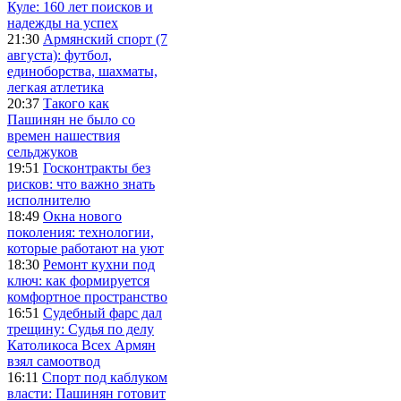
Куле: 160 лет поисков и
надежды на успех
21:30
Армянский спорт (7
августа): футбол,
единоборства, шахматы,
легкая атлетика
20:37
Такого как
Пашинян не было со
времен нашествия
сельджуков
19:51
Госконтракты без
рисков: что важно знать
исполнителю
18:49
Окна нового
поколения: технологии,
которые работают на уют
18:30
Ремонт кухни под
ключ: как формируется
комфортное пространство
16:51
Судебный фарс дал
трещину: Судья по делу
Католикоса Всех Армян
взял самоотвод
16:11
Спорт под каблуком
власти: Пашинян готовит