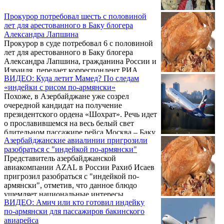
Прокурор потребовал шесть с половиной
лет для арестованного в Баку блогера
Александра Лапшина
Прокурор в суде потребовал 6 с половиной
лет для арестованного в Баку блогера
Александра Лапшина, гражданина России и
Израиля, передает корреспондент РИА
ВИДЕО: Куда летит Мамед? По следам
Новости из зала Бакинского суда по тяжким
«индейки с рисом по-армянски»
преступлениям.
Похоже, в Азербайджане уже созрел
очередной кандидат на получение
президентского ордена «Шохрат». Речь идет
о прославившемся на весь белый свет
бдительном пассажире рейса Москва – Баку,
Азербайджанские авиалинии пригрозили
геройски разоблачившем провокацию
разобраться с "индейкой по-армянски"
авиакомпании «Аэрофлот» и
Представитель азербайджанской
предотвратившем поругание чести и
авиакомпании AZAL в России Рахиб Исаев
достоинства национальной требухи.
пригрозил разобраться с "индейкой по-
армянски", отметив, что данное блюдо
ущемляет национальные интересы
ВИДЕО: Амич или кто готовил индейку
азербайджанцев. Эта информация
по-армянски для пассажиров бакинского
появилась накануне в ряде
авиарейса
азербайджанских СМИ.