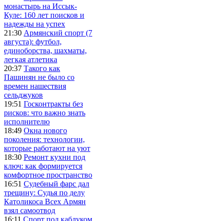
монастырь на Иссык-
Куле: 160 лет поисков и
надежды на успех
21:30
Армянский спорт (7
августа): футбол,
единоборства, шахматы,
легкая атлетика
20:37
Такого как
Пашинян не было со
времен нашествия
сельджуков
19:51
Госконтракты без
рисков: что важно знать
исполнителю
18:49
Окна нового
поколения: технологии,
которые работают на уют
18:30
Ремонт кухни под
ключ: как формируется
комфортное пространство
16:51
Судебный фарс дал
трещину: Судья по делу
Католикоса Всех Армян
взял самоотвод
16:11
Спорт под каблуком