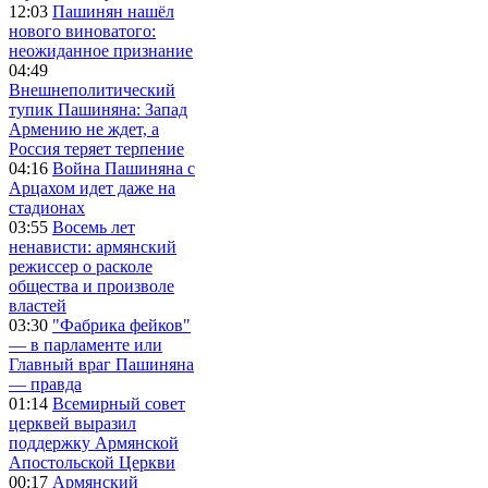
12:03
Пашинян нашёл
нового виноватого:
неожиданное признание
04:49
Внешнеполитический
тупик Пашиняна: Запад
Армению не ждет, а
Россия теряет терпение
04:16
Война Пашиняна с
Арцахом идет даже на
стадионах
03:55
Восемь лет
ненависти: армянский
режиссер о расколе
общества и произволе
властей
03:30
"Фабрика фейков"
— в парламенте или
Главный враг Пашиняна
— правда
01:14
Всемирный совет
церквей выразил
поддержку Армянской
Апостольской Церкви
00:17
Армянский