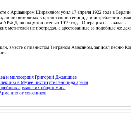
есте с Аршавиром Ширакяном убил 17 апреля 1922 года в Берлин
и, лично виновных в организации геноцида и истреблении армя
ана АРФ Дашнакцутюн осенью 1919 года. Операция называлась
их мстителей не пострадал, а арестованные за подобные же дея
ян, вместе с пианистом Тиграном Амасяном, записал песню Ко
ии.
права и милосердия Григорий Джаншиев
 лекцию в Музее-институте Геноцида армян
старейших армянских общин мира
 Армению от союзников