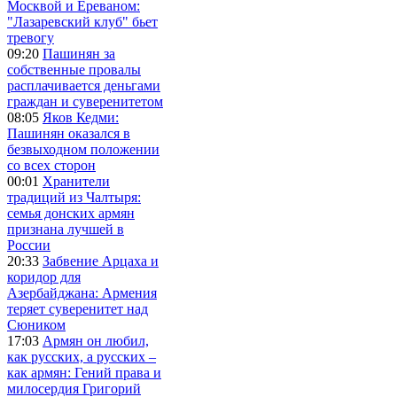
Москвой и Ереваном:
"Лазаревский клуб" бьет
тревогу
09:20
Пашинян за
собственные провалы
расплачивается деньгами
граждан и суверенитетом
08:05
Яков Кедми:
Пашинян оказался в
безвыходном положении
со всех сторон
00:01
Хранители
традиций из Чалтыря:
семья донских армян
признана лучшей в
России
20:33
Забвение Арцаха и
коридор для
Азербайджана: Армения
теряет суверенитет над
Сюником
17:03
Армян он любил,
как русских, а русских –
как армян: Гений права и
милосердия Григорий