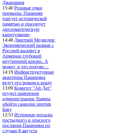
Джаншиев
15:40
Розовые очки
премьера: Пашинян
торгует исторической
памятью и празднует
дипломатическую
капитуляцию
14:48
Дмитрий Медведев:
Экономический разрыв с
Россией вызовет в
Армении глубокий
внутренний кризис. А
может, и что похуже…
14:19
Инфраструктурные
авантюры Пашиняна
ведут его режим к краху
13:09
Комитет "Ай Дат"
осудил намерение
администрации Трампа
обойти санкции против
Баку
12:53
Истинные посылы
постыдного и опасного
послания Пашиняна по
случаю 8 августа