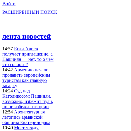
Войти
РАСШИРЕННЫЙ ПОИСК
лента новостей
14:57
Если Алиев
получает приглашение, а
Пашинян — нет, то о чем
это говорит?
14:42
Армению начали
продавать европейским
туристам как главную
загадку
14:24
Суд над
Католикосом: Пашинян,
возможно, избежит пули,
но не избежит истории
12:54
Архитектурная
летопись армянской
общины Екатеринодара
10:40
Мост между