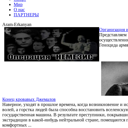
Мир
О нас
ПАРТНЕРЫ
Aram-Erkanyan
Организация и
Представляем
осуществлени
Геноцида армя
Конец кровавых Джемалов
Наверное, уходят в прошлое времена, когда возникновение и 
волей, а горстка людей была способна восстановить вселенск
государственная машина. В результате преступники, покрывши
экстрадиции в какой-нибудь нейтральной стране, помещаются п
комфортных ...