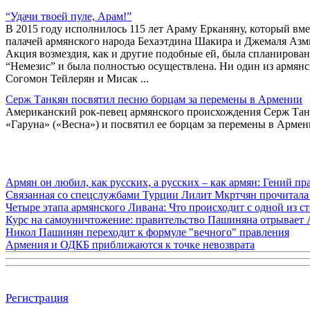
“Удачи твоей пуле, Арам!”
В 2015 году исполнилось 115 лет Араму Ерканяну, который вм
палачей армянского народа Бехаэтдина Шакира и Джемаля Азм
Акция возмездия, как и другие подобные ей, была спланиров
“Немезис” и была полностью осуществлена. Ни один из армянск
Согомон Тейлерян и Мисак ...
Серж Танкян посвятил песню борцам за перемены в Армении
Американский рок-певец армянского происхождения Серж Танк
«Гаруна» («Весна») и посвятил ее борцам за перемены в Армен
Армян он любил, как русских, а русских – как армян: Гений 
Связанная со спецслужбами Турции Лилит Мкртчян прочитала
Четыре этапа армянского Ливана: Что происходит с одной из 
Курс на самоуничтожение: правительство Пашиняна отрывает
Никол Пашинян переходит к формуле "вечного" правления
Армения и ОДКБ приближаются к точке невозврата
Регистрация