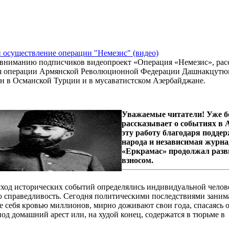
 осуществление операции "Немезис" (видео)
 вниманию подписчиков видеопроект «Операция «Немезис», рас
я операции Армянской Революционной Федерации Дашнакцутюн
н в Османской Турции и в мусаватистском Азербайджане.
Уважаемые читатели! Уже б
рассказывает о событиях в
эту работу благодаря подде
народа и независимая журна
«Еркрамас» продолжал разв
взносом.
исход исторических событий определялись индивидуальной челов
ую справедливость. Сегодня политическими последствиями заним
е себя кровью миллионов, мирно доживают свои года, спасаясь 
од домашний арест или, на худой конец, содержатся в тюрьме в