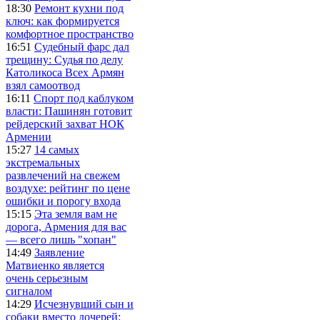
18:30
Ремонт кухни под
ключ: как формируется
комфортное пространство
16:51
Судебный фарс дал
трещину: Судья по делу
Католикоса Всех Армян
взял самоотвод
16:11
Спорт под каблуком
власти: Пашинян готовит
рейдерский захват НОК
Армении
15:27
14 самых
экстремальных
развлечений на свежем
воздухе: рейтинг по цене
ошибки и порогу входа
15:15
Эта земля вам не
дорога, Армения для вас
— всего лишь "хопан"
14:49
Заявление
Матвиенко является
очень серьезным
сигналом
14:29
Исчезнувший сын и
собаки вместо дочерей: