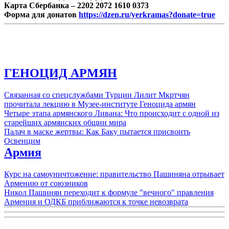
Карта Сбербанка – 2202 2072 1610 0373
Форма для донатов
https://dzen.ru/yerkramas?donate=true
ГЕНОЦИД АРМЯН
Связанная со спецслужбами Турции Лилит Мкртчян
прочитала лекцию в Музее-институте Геноцида армян
Четыре этапа армянского Ливана: Что происходит с одной из
старейших армянских общин мира
Палач в маске жертвы: Как Баку пытается присвоить
Освенцим
Армия
Курс на самоуничтожение: правительство Пашиняна отрывает
Армению от союзников
Никол Пашинян переходит к формуле "вечного" правления
Армения и ОДКБ приближаются к точке невозврата