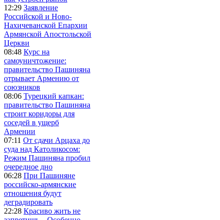
12:29
Заявление
Российской и Ново-
Нахичеванской Епархии
Армянской Апостольской
Церкви
08:48
Курс на
самоуничтожение:
правительство Пашиняна
отрывает Армению от
союзников
08:06
Турецкий капкан:
правительство Пашиняна
строит коридоры для
соседей в ущерб
Армении
07:11
От сдачи Арцаха до
суда над Католикосом:
Режим Пашиняна пробил
очередное дно
06:28
При Пашиняне
российско-армянские
отношения будут
деградировать
22:28
Красиво жить не
запретишь... Особенно