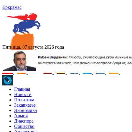
Еркрамас
Пятница, 07 августа 2026 года
Главная
Новости
Политика
Закавказье
Экономика
Армия
Диаспора
Общество
Аналитика