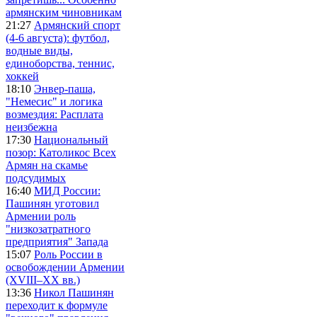
армянским чиновникам
21:27
Армянский спорт
(4-6 августа): футбол,
водные виды,
единоборства, теннис,
хоккей
18:10
Энвер-паша,
"Немесис" и логика
возмездия: Расплата
неизбежна
17:30
Национальный
позор: Католикос Всех
Армян на скамье
подсудимых
16:40
МИД России:
Пашинян уготовил
Армении роль
"низкозатратного
предприятия" Запада
15:07
Роль России в
освобождении Армении
(XVIII–XX вв.)
13:36
Никол Пашинян
переходит к формуле