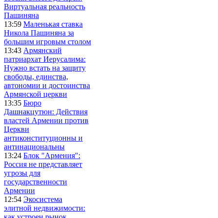
Виртуальная реальность
Пашиняна
13:59
Маленькая ставка
Никола Пашиняна за
большим игровым столом
13:43
Армянский
патриархат Иерусалима:
Нужно встать на защиту
свободы, единства,
автономии и достоинства
Армянской церкви
13:35
Бюро
Дашнакцутюн: Действия
властей Армении против
Церкви
антиконституционны и
антинациональны
13:24
Блок "Армения":
Россия не представляет
угрозы для
государственности
Армении
12:54
Экосистема
элитной недвижимости:
как устроен рынок