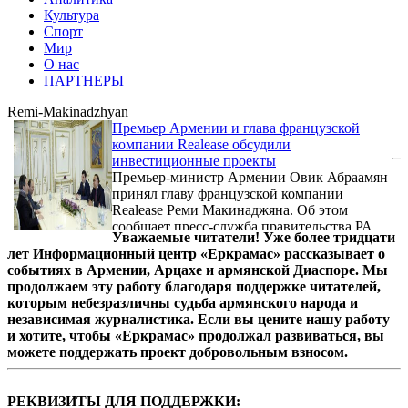
Культура
Спорт
Мир
О нас
ПАРТНЕРЫ
Remi-Makinadzhyan
Премьер Армении и глава французской
компании Realease обсудили
инвестиционные проекты
Премьер-министр Армении Овик Абраамян
принял главу французской компании
Realease Реми Макинаджяна. Об этом
сообщает пресс-служба правительства РА.
Уважаемые читатели! Уже более тридцати
лет Информационный центр «Еркрамас» рассказывает о
событиях в Армении, Арцахе и армянской Диаспоре. Мы
продолжаем эту работу благодаря поддержке читателей,
которым небезразличны судьба армянского народа и
независимая журналистика. Если вы цените нашу работу
и хотите, чтобы «Еркрамас» продолжал развиваться, вы
можете поддержать проект добровольным взносом.
РЕКВИЗИТЫ ДЛЯ ПОДДЕРЖКИ: