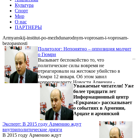
Культура
Спорт
Мир
О нас
ПАРТНЕРЫ
Armyanskij-institut-po-mezhdunarodnym-voprosam-i-voprosam-
bezopasnosti
Политолог: Непонятно – оппозиция молчит
о Гюмри
Вызывает беспокойство то, что
политические силы вовремя не
отреагировали на жестокое убийство в
Гюмри 12 января. Об этом завил
корреспонденту Новости Армении -
Уважаемые читатели! Уже
NEWS.am руководитель Армянского
более тридцати лет
института по международным вопросам и
Информационный центр
безопасности Степан Сафарян.
«Еркрамас» рассказывает
о событиях в Армении,
Арцахе и армянской
Эксперт: В 2015 году Армению ждут
внутриполитические дрязги
В 2015 году Армению ждут