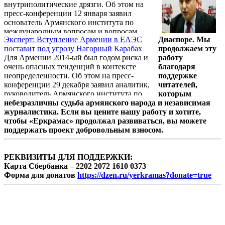
внутриполитические дрязги. Об этом на
пресс-конференции 12 января заявил
основатель Армянского института по
международным вопросам и вопросам
Эксперт: Вступление Армении в ЕАЭС
Диаспоре. Мы
безопасности, эксперт Степан Сафарян.
поставит под угрозу Нагорный Карабах
продолжаем эту
Для Армении 2014-ый был годом риска и
работу
очень опасных тенденций в контексте
благодаря
неопределенности. Об этом на пресс-
поддержке
конференции 29 декабря заявил аналитик,
читателей,
руководитель Армянского института по
которым
международным вопросам и вопросам
небезразличны судьба армянского народа и независимая
безопасности Степан Сафарян.
журналистика. Если вы цените нашу работу и хотите,
чтобы «Еркрамас» продолжал развиваться, вы можете
поддержать проект добровольным взносом.
РЕКВИЗИТЫ ДЛЯ ПОДДЕРЖКИ:
Карта Сбербанка – 2202 2072 1610 0373
Форма для донатов
https://dzen.ru/yerkramas?donate=true