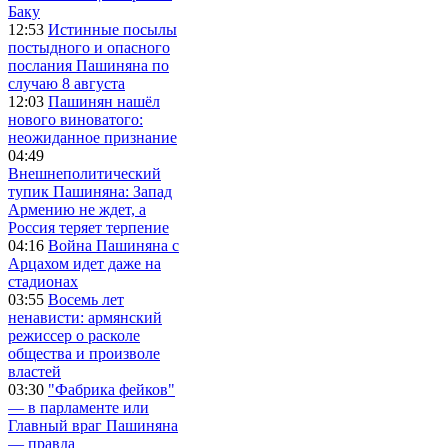
Баку
12:53
Истинные посылы
постыдного и опасного
послания Пашиняна по
случаю 8 августа
12:03
Пашинян нашёл
нового виноватого:
неожиданное признание
04:49
Внешнеполитический
тупик Пашиняна: Запад
Армению не ждет, а
Россия теряет терпение
04:16
Война Пашиняна с
Арцахом идет даже на
стадионах
03:55
Восемь лет
ненависти: армянский
режиссер о расколе
общества и произволе
властей
03:30
"Фабрика фейков"
— в парламенте или
Главный враг Пашиняна
— правда