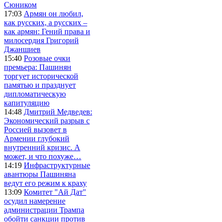
Сюником
17:03
Армян он любил,
как русских, а русских –
как армян: Гений права и
милосердия Григорий
Джаншиев
15:40
Розовые очки
премьера: Пашинян
торгует исторической
памятью и празднует
дипломатическую
капитуляцию
14:48
Дмитрий Медведев:
Экономический разрыв с
Россией вызовет в
Армении глубокий
внутренний кризис. А
может, и что похуже…
14:19
Инфраструктурные
авантюры Пашиняна
ведут его режим к краху
13:09
Комитет "Ай Дат"
осудил намерение
администрации Трампа
обойти санкции против