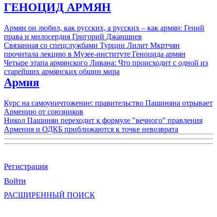
ГЕНОЦИД АРМЯН
Армян он любил, как русских, а русских – как армян: Гений
права и милосердия Григорий Джаншиев
Связанная со спецслужбами Турции Лилит Мкртчян
прочитала лекцию в Музее-институте Геноцида армян
Четыре этапа армянского Ливана: Что происходит с одной из
старейших армянских общин мира
Армия
Курс на самоуничтожение: правительство Пашиняна отрывает
Армению от союзников
Никол Пашинян переходит к формуле "вечного" правления
Армения и ОДКБ приближаются к точке невозврата
Регистрация
Войти
РАСШИРЕННЫЙ ПОИСК