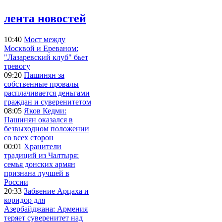
лента новостей
10:40
Мост между
Москвой и Ереваном:
"Лазаревский клуб" бьет
тревогу
09:20
Пашинян за
собственные провалы
расплачивается деньгами
граждан и суверенитетом
08:05
Яков Кедми:
Пашинян оказался в
безвыходном положении
со всех сторон
00:01
Хранители
традиций из Чалтыря:
семья донских армян
признана лучшей в
России
20:33
Забвение Арцаха и
коридор для
Азербайджана: Армения
теряет суверенитет над