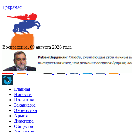
Еркрамас
Воскресенье, 09 августа 2026 года
Главная
Новости
Политика
Закавказье
Экономика
Армия
Диаспора
Общество
Аналитика