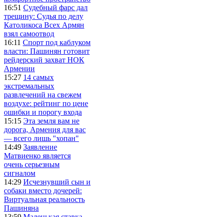
16:51
Судебный фарс дал
трещину: Судья по делу
Католикоса Всех Армян
взял самоотвод
16:11
Спорт под каблуком
власти: Пашинян готовит
рейдерский захват НОК
Армении
15:27
14 самых
экстремальных
развлечений на свежем
воздухе: рейтинг по цене
ошибки и порогу входа
15:15
Эта земля вам не
дорога, Армения для вас
— всего лишь "хопан"
14:49
Заявление
Матвиенко является
очень серьезным
сигналом
14:29
Исчезнувший сын и
собаки вместо дочерей:
Виртуальная реальность
Пашиняна
13:59
Маленькая ставка