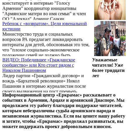
констатирует в интервью "Голосу
Армении" координатор инициативы
"Армянские матери во имя семьи" и член
ОО "Адеквад" Армине Саакян..
Ребенок с «возвратом». Цели ювенальной
юстиции
Министерство труда и социальных
вопросов РА предлагает ликвидировать
интернаты для детей, обосновывая это тем,
что "плохое социально-экономическое
положение семей не должно быть
ВИДЕО: Победившее «Гражданское
Уважаемые
основанием для вывода детей из семьи и
сообщество» или Кто стоит рядом с
читатели! Уже
организации ухода за ребенком в
Николом Пашиняном
более тридцати
соответствующем учреждении".
Лидер партии «Гражданский договор» и
лет
"Поддержка государства должна быть
вождь «Бархатной революции» Никол
направлена не на охрану учреждения, а на
Пашинян в интервью журналистам после
помощь семьям, обеспечивая воссоединение
своего выдвижения на пост премьер-
детей с семьями и предотвращая приход
Информационный центр «Еркрамас» рассказывает о
министра Армении заявил, что его
новых детей в интернаты" - заявляют в
событиях в Армении, Арцахе и армянской Диаспоре. Мы
движение не имеет кадровых проблем в
министерстве. На первый взгляд ...
продолжаем эту работу благодаря поддержке читателей,
свете формирования нового правительства
которым небезразличны судьба армянского народа и
Армении. Предлагаем вниманию читателей
независимая журналистика. Если вы цените нашу работу
интервью с активистом движения по
и хотите, чтобы «Еркрамас» продолжал развиваться, вы
защите армянских традиционных
можете поддержать проект добровольным взносом.
ценностей и национальной безопасности