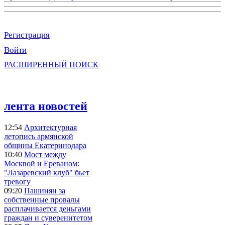
Регистрация
Войти
РАСШИРЕННЫЙ ПОИСК
лента новостей
12:54
Архитектурная
летопись армянской
общины Екатеринодара
10:40
Мост между
Москвой и Ереваном:
"Лазаревский клуб" бьет
тревогу
09:20
Пашинян за
собственные провалы
расплачивается деньгами
граждан и суверенитетом