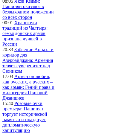
08:05
Яков Кедми:
Пашинян оказался в
безвыходном положении
со всех сторон
00:01
Хранители
традиций из Чалтыря:
семья донских армян
признана лучшей в
России
20:33
Забвение Арцаха и
коридор для
Азербайджана: Армения
теряет суверенитет над
Сюником
17:03
Армян он любил,
как русских, а русских –
как армян: Гений права и
милосердия Григорий
Джаншиев
15:40
Розовые очки
премьера: Пашинян
торгует исторической
памятью и празднует
дипломатическую
капитуляцию