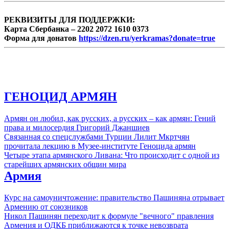
Армине Саакян, в котором попытаемся
узнать, кто формирует кадровый состав
РЕКВИЗИТЫ ДЛЯ ПОДДЕРЖКИ:
команды единственного претендента ...
Карта Сбербанка – 2202 2072 1610 0373
Форма для донатов
https://dzen.ru/yerkramas?donate=true
ГЕНОЦИД АРМЯН
Армян он любил, как русских, а русских – как армян: Гений
права и милосердия Григорий Джаншиев
Связанная со спецслужбами Турции Лилит Мкртчян
прочитала лекцию в Музее-институте Геноцида армян
Четыре этапа армянского Ливана: Что происходит с одной из
старейших армянских общин мира
Армия
Курс на самоуничтожение: правительство Пашиняна отрывает
Армению от союзников
Никол Пашинян переходит к формуле "вечного" правления
Армения и ОДКБ приближаются к точке невозврата