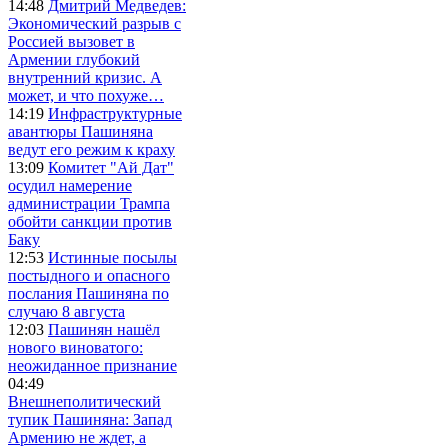
14:48
Дмитрий Медведев:
Экономический разрыв с
Россией вызовет в
Армении глубокий
внутренний кризис. А
может, и что похуже…
14:19
Инфраструктурные
авантюры Пашиняна
ведут его режим к краху
13:09
Комитет "Ай Дат"
осудил намерение
администрации Трампа
обойти санкции против
Баку
12:53
Истинные посылы
постыдного и опасного
послания Пашиняна по
случаю 8 августа
12:03
Пашинян нашёл
нового виноватого:
неожиданное признание
04:49
Внешнеполитический
тупик Пашиняна: Запад
Армению не ждет, а