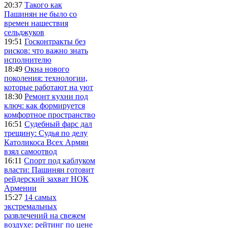
20:37
Такого как
Пашинян не было со
времен нашествия
сельджуков
19:51
Госконтракты без
рисков: что важно знать
исполнителю
18:49
Окна нового
поколения: технологии,
которые работают на уют
18:30
Ремонт кухни под
ключ: как формируется
комфортное пространство
16:51
Судебный фарс дал
трещину: Судья по делу
Католикоса Всех Армян
взял самоотвод
16:11
Спорт под каблуком
власти: Пашинян готовит
рейдерский захват НОК
Армении
15:27
14 самых
экстремальных
развлечений на свежем
воздухе: рейтинг по цене