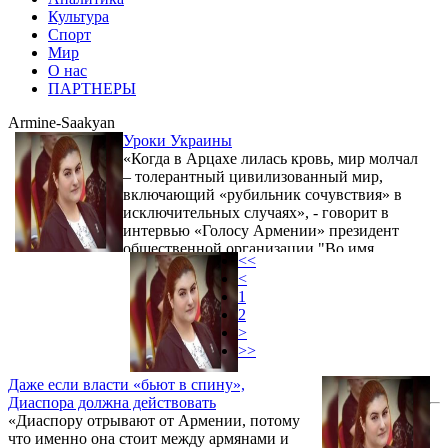
Культура
Спорт
Мир
О нас
ПАРТНЕРЫ
Armine-Saakyan
Уроки Украины
«Когда в Арцахе лилась кровь, мир молчал
– толерантный цивилизованный мир,
включающий «рубильник сочувствия» в
исключительных случаях», - говорит в
интервью «Голосу Армении» президент
общественной организации "Во имя
<<
армянского будущего" Армине Саакян.
<
1
2
>
>>
Даже если власти «бьют в спину»,
Диаспора должна действовать
«Диаспору отрывают от Армении, потому
что именно она стоит между армянами и