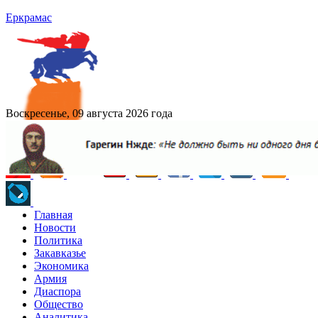
Еркрамас
Воскресенье, 09 августа 2026 года
Главная
Новости
Политика
Закавказье
Экономика
Армия
Диаспора
Общество
Аналитика