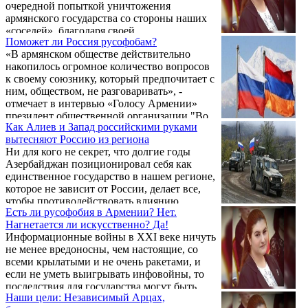
очередной попыткой уничтожения
армянского государства со стороны наших
«соседей», благодаря своей
Поможет ли Россия русофобам?
многочисленности и влиянию в странах
«В армянском обществе действительно
проживания», - говорит в беседе с «ГА»
накопилось огромное количество вопросов
президент общественной организации «Во
к своему союзнику, который предпочитает с
имя армянского будущего» Армине Саакян.
ним, обществом, не разговаривать», -
отмечает в интервью «Голосу Армении»
президент общественной организации "Во
Как Алиев и Запад российскими руками
имя армянского будущего" Армине Саакян.
вытесняют Россию из региона
Ни для кого не секрет, что долгие годы
Азербайджан позиционировал себя как
единственное государство в нашем регионе,
которое не зависит от России, делает все,
чтобы противодействовать влиянию
Есть ли русофобия в Армении? Нет.
России, и всячески выказывал свою
Нагнетается ли искусственно? Да!
лояльность западным - в частности, США -
Информационные войны в XXI веке ничуть
странам. Достаточно полистать отчеты о
не менее вредоносны, чем настоящие, со
встречах с американскими чиновниками,
всеми крылатыми и не очень ракетами, и
слитые в wikileaks, чтобы удостовериться в
если не уметь выигрывать инфовойны, то
этом, и достаточно просмотреть списки
последствия для государства могут быть
совместных с западными странами
Наши цели: Независимый Арцах,
весьма плачевными как на международной
антироссийских проектов, в которых