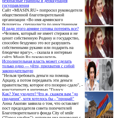
безопасные границы и деоккупация
арене, так и внутри государства.
фигурирует, ...
госуправления
Сайт «MIASIN.RU» попросил руководителя
общественной благотворительной
организации «Во имя армянского
будущего», специалиста по иностранным
И ради этого армяне готовы потерять все?
НКО и фондам Армине Саакян рассказать,
«Человек, который не имеет стержня и не
являлась ли «революция» в Армении 2018 г.
ценит собственную Родину и государство,
результатом внешнего влияния или
способен бездумно это все разрушить
исключительно внутриармянским
собственными руками или подарить на
процессом. Ниже предлагаем вниманию
блюдечке врагу», - сказала в интервью
читателей комментарий эксперта:
сайту Miasin.Ru руководитель
Исполнительная власть может сделать
общественной благотворительной
только одно — уйти, прихватив с собой
организации «Во имя армянского
законодательную
будущего», специалист по иностранным
"Нельзя требовать деньги на помощь
НКО и фондам Армине Саакян. Ниже
Арцаху, а потом передавать эти деньги
предлагаем вниманию читателей фрагмент
правительству, которое его позорно сдало", -
из интервью, в котором эксперт
констатирует в интервью "Голосу
рассказывает о том, какие цели преследуют
Как? Уже уходите? Что ж, скажем вам "до
Армении" президент общественной
и по какой схеме действуют в Армении
свидания", хотя хотелось бы - "прощай"
организации "Во имя армянского будущего"
различные ...
Анна Акопян заявила о том, что оставляет
Армине Саакян.
пост председателя совета попечителей
Благотворительного фонда City of smile
("Город улыбок"), которым она руководит с