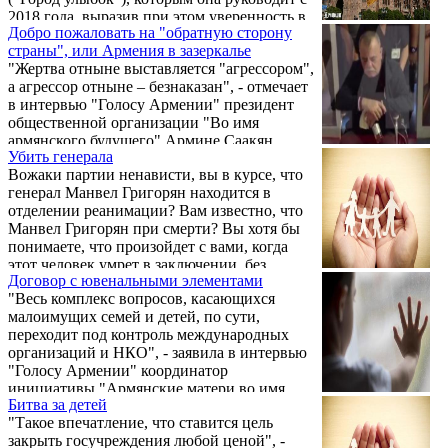
2018 года, выразив при этом уверенность в
Добро пожаловать на "обратную сторону
том, что "наши дети в надежных руках".
страны", или Армения в зазеркалье
Напомним, что сам фонд был основан в
"Жертва отныне выставляется "агрессором",
2014 году с целью помочь детям,
а агрессор отныне – безнаказан", - отмечает
страдающим онкологическими
в интервью "Голосу Армении" президент
заболеваниями.
общественной организации "Во имя
армянского будущего" Армине Саакян.
Убить генерала
Вожаки партии ненависти, вы в курсе, что
генерал Манвел Григорян находится в
отделении реанимации? Вам известно, что
Манвел Григорян при смерти? Вы хотя бы
понимаете, что произойдет с вами, когда
этот человек умрет в заключении, без
Договор с ювенальными элементами
предъявления доказательств того, что он
"Весь комплекс вопросов, касающихся
похитил тушёнку? Вы понимаете, как
малоимущих семей и детей, по сути,
смонтированный вами видеоматериал и
переходит под контроль международных
тушенка разобьются о ваши же головы?
организаций и НКО", - заявила в интервью
"Голосу Армении" координатор
инициативы "Армянские матери во имя
Битва за детей
семьи" и член ОО "Адеквад" Армине
"Такое впечатление, что ставится цель
Саакян.
закрыть госучреждения любой ценой", -