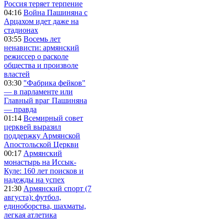
Россия теряет терпение
04:16
Война Пашиняна с
Арцахом идет даже на
стадионах
03:55
Восемь лет
ненависти: армянский
режиссер о расколе
общества и произволе
властей
03:30
"Фабрика фейков"
— в парламенте или
Главный враг Пашиняна
— правда
01:14
Всемирный совет
церквей выразил
поддержку Армянской
Апостольской Церкви
00:17
Армянский
монастырь на Иссык-
Куле: 160 лет поисков и
надежды на успех
21:30
Армянский спорт (7
августа): футбол,
единоборства, шахматы,
легкая атлетика