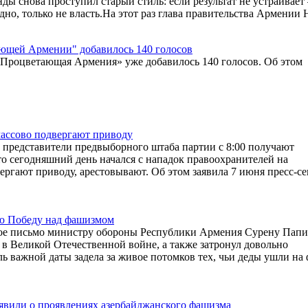
ды снова проступил старый стиль: если результат не устраивае
дно, только не власть.На этот раз глава правительства Армении
тающей Армении" добавилось 140 голосов
и «Процветающая Армения» уже добавилось 140 голосов. Об этом
ассово подвергают приводу
 представители предвыборного штаба партии с 8:00 получают
то сегодняшний день начался с нападок правоохранителей на
ргают приводу, арестовывают. Об этом заявила 7 июня пресс-се
ую Победу над фашизмом
ое письмо министру обороны Республики Армения Сурену Папик
 в Великой Отечественной войне, а также затронул довольно
ь важной даты задела за живое потомков тех, чьи деды ушли на 
явили о проявлениях азербайджанского фашизма