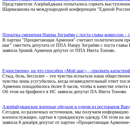
Представители Азербайджана попытались сорвать выступление
Шармазанова на международной конференции "Единой России"
Попытка смещения Наиры Зограбян с поста главы комиссии – 
В партии "Процветающая Армения" считают политическим пр
шаг" сместить депутата от ППА Наиру Зограбян с поста главы
заявила Sputnik Армения депутат от ППА Ивета Тоноян.
Единственно, на что способен «Мой шаг», - признать катастро
Стыд, боль, бессилие – эти чувства испытала наша общественно
чувства лишь усугубились, когда незамедлительный ответ пос
Армении понадобилось более 8 часов, чтобы в качестве ответа
Об этом на брифинге в НС заявила депутат ПА Ивета Тоноян.
Азербайджанские военные обедали в одном из ресторанов Вар
Сегодня, из различных источников, мы получаем информацию о
военнослужащие, одетые в гражданскую одежду. Об этом на з
заявила 8 декабря депутат от партии «Процветающая Армения»