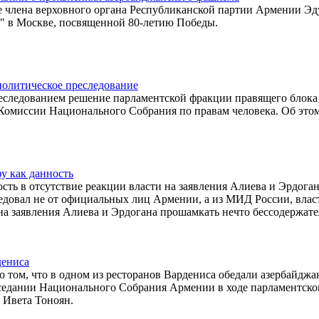
 члена верховного органа Республиканской партии Армении Эд
 в Москве, посвященной 80-летию Победы.
политическое преследование
еследованием решение парламентской фракции правящего блок
 Комиссии Национального Собрания по правам человека. Об это
фу как данность
сть в отсутствие реакции власти на заявления Алиева и Эрдоган
ледовал не от официальных лиц Армении, а из МИД России, влас
 на заявления Алиева и Эрдогана прошамкать нечто бессодержате
дениса
 том, что в одном из ресторанов Вардениса обедали азербайджа
аседании Национального Собрания Армении в ходе парламентско
 Ивета Тоноян.