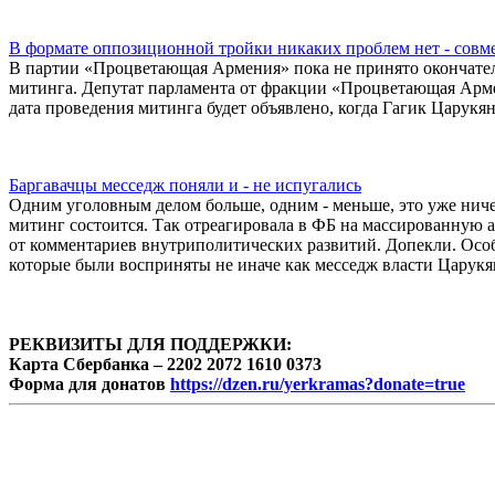
В формате оппозиционной тройки никаких проблем нет - сов
В партии «Процветающая Армения» пока не принято окончател
митинга. Депутат парламента от фракции «Процветающая Армен
дата проведения митинга будет объявлено, когда Гагик Царукян
Баргавачцы месседж поняли и - не испугались
Одним уголовным делом больше, одним - меньше, это уже ничег
митинг состоится. Так отреагировала в ФБ на массированную 
от комментариев внутриполитических развитий. Допекли. Осо
которые были восприняты не иначе как месседж власти Царукя
РЕКВИЗИТЫ ДЛЯ ПОДДЕРЖКИ:
Карта Сбербанка – 2202 2072 1610 0373
Форма для донатов
https://dzen.ru/yerkramas?donate=true