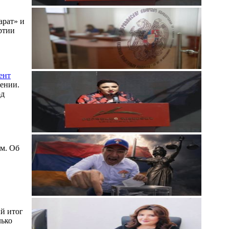
арат» и
ртии
ент
ении.
од
ом. Об
й итог
лько