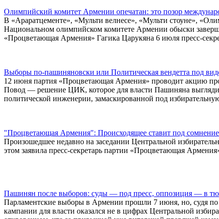
Олимпийский комитет Армении опечатан: это позор междунар
В «Араратцементе», «Мульти велнесе», «Мульти стоуне», «Ол
Национальном олимпийском комитете Армении обыски завершен
«Процветающая Армения» Гагика Царукяна 6 июля пресс-секре
Выборы по-пашиняновски или Политическая вендетта под ви
12 июня партия «Процветающая Армения» проводит акцию про
Повод — решение ЦИК, которое для власти Пашиняна выгляди
политической инженерии, замаскированной под избирательную
"Процветающая Армения": Происходящее ставит под сомнение 
Произошедшее недавно на заседании Центральной избирательн
этом заявила пресс-секретарь партии «Процветающая Армения
Пашинян после выборов: суды — под пресс, оппозиция — в тюр
Парламентские выборы в Армении прошли 7 июня, но, судя по
кампании для власти оказался не в цифрах Центральной избир