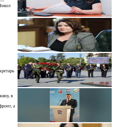
т —
 Никол
кретарь
яну, в
фронт, а