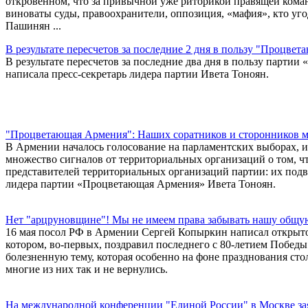
откровенном, что за привычной уже риторикой правящей коман
виноваты суды, правоохранители, оппозиция, «мафия», кто уго
Пашинян ...
В результате пересчетов за последние 2 дня в пользу "Процве
В результате пересчетов за последние два дня в пользу парти
написала пресс-секретарь лидера партии Ивета Тоноян.
"Процветающая Армения": Наших соратников и сторонников м
В Армении началось голосование на парламентских выборах, и
множество сигналов от территориальных организаций о том, ч
представителей территориальных организаций партии: их подве
лидера партии «Процветающая Армения» Ивета Тоноян.
Нет "арцруновщине"! Мы не имеем права забывать нашу общ
16 мая посол РФ в Армении Сергей Копыркин написал открыт
котором, во-первых, поздравил последнего с 80-летием Победы
болезненную тему, которая особенно на фоне празднования стол
многие из них так и не вернулись.
На международной конференции "Единой России" в Москве за