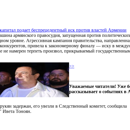
капитал подает беспрецедентный иск против властей Армении
ашина армянского правосудия, запущенная против политических
ном уровне. Агрессивная кампания правительства, направленна
 конкурентов, привела к закономерному финалу — иску в меж
е не намерен терпеть произвол, прикрываемый государственным
>>
Уважаемые читатели! Уже б
рассказывает о событиях в
укян задержан, его увезли в Следственный комитет, сообщила
 Ивета Тоноян.