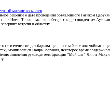
местный митинг возможен
ьное решение о дате проведения объявленного Гагиком Царукя
ия» Ивета Тоноян заявила в беседе с корреспондентом Aysor.am
 завершит встречи в областях.
о не изменит ни для баргавачцев, ни тем более для мойшаговцев
атаку мойшаговцев Наира Зограбян, некоторое время воздержива
бенно заявления руководителя фракции "Мой шаг" Лилит Макун
ну.