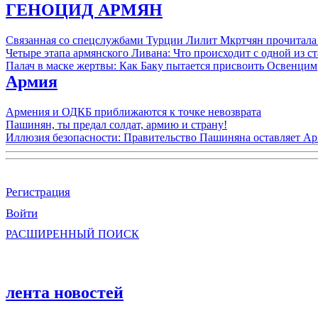
ГЕНОЦИД АРМЯН
Связанная со спецслужбами Турции Лилит Мкртчян прочитала
Четыре этапа армянского Ливана: Что происходит с одной из 
Палач в маске жертвы: Как Баку пытается присвоить Освенцим
Армия
Армения и ОДКБ приближаются к точке невозврата
Пашинян, ты предал солдат, армию и страну!
Иллюзия безопасности: Правительство Пашиняна оставляет А
Регистрация
Войти
РАСШИРЕННЫЙ ПОИСК
лента новостей