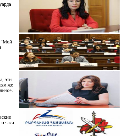
уарда
а "Мой
м
а, эти
тям же
льное.
нские
го часа