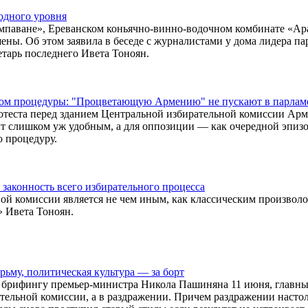
одного уровня
импаване», Ереванском коньячно-винно-водочном комбинате «Ар
ы. Об этом заявила в беседе с журналистами у дома лидера па
тарь последнего Ивета Тоноян.
дом процедуры: "Процветающую Армению" не пускают в парлам
теста перед зданием Центральной избирательной комиссии Арм
т слишком уж удобным, а для оппозиции — как очередной эпиз
 процедуру.
законность всего избирательного процесса
ой комиссии является не чем иным, как классическим произвол
» Ивета Тоноян.
ьму, политическая культура — за борт
 брифингу премьер-министра Никола Пашиняна 11 июня, главны
ательной комиссии, а в раздражении. Причем раздражении насто