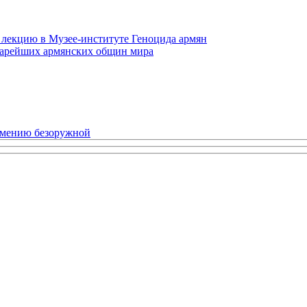
 лекцию в Музее-институте Геноцида армян
старейших армянских общин мира
рмению безоружной