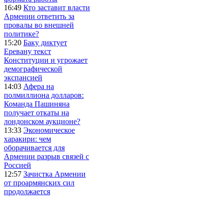
16:49
Кто заставит власти
Армении ответить за
провалы во внешней
политике?
15:20
Баку диктует
Еревану текст
Конституции и угрожает
демографической
экспансией
14:03
Афера на
полмиллиона долларов:
Команда Пашиняна
получает откаты на
лондонском аукционе?
13:33
Экономическое
харакири: чем
оборачивается для
Армении разрыв связей с
Россией
12:57
Зачистка Армении
от проармянских сил
продолжается