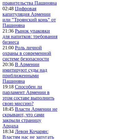
правительства Пашиняна
02:48
Цифровая
капитуляция Армении
или "Троянский конь" от
Пашиняна
21:36
Рынок упаковки
для напитков: требования
бизнеса
21:00
Роль личной
охраны в современной
системе безопасности
20:36
В Армении
имитируют суды над
приближенными
Пашиняна
19:18
Способен ли
парламент Армении в
этом составе выполнить
свою миссию?
18:45
Власти Армении не
скрывают, что сами
закрыли страницу
Арцаха
18:34
Левон Кочарян:
Властям нас не запугать