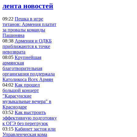
лента новостей
09:22
Пешка в игре
титанов: Армения платит
за провалы команды
Пашиняна
08:38
Армения и ОДКБ
приближаются к точке
невозврата
08:05
Крупнейшая
армянская
благотворительная
организация поддержала
Католикоса Всех Армян
04:02
Как прошел
большой концерт
"Карасунские
музыкальные вечера" в
Краснодаре
03:52
Как выстроить
эффективную подготовку
к ОГЭ без перегрузок
03:15
Кабинет застоя или
Управленческая кома