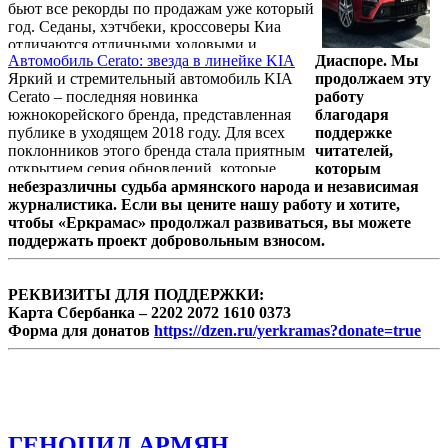
бьют все рекорды по продажам уже который
год. Седаны, хэтчбеки, кроссоверы Киа
отличаются отличными ходовыми и
Автомобиль Cerato: звезда в линейке KIA
Диаспоре. Мы
техническими характеристиками, и при
Яркий и стремительный автомобиль KIA
продолжаем эту
этом стоят относительно недорого.
Cerato – последняя новинка
работу
Благодаря этому все 15 моделей в
южнокорейского бренда, представленная
благодаря
актуальной линейке пользуются высоким
публике в уходящем 2018 году. Для всех
поддержке
спросом у различных категорией
поклонников этого бренда стала приятным
читателей,
покупателей в России. Если вы также
открытием серия обновлений, которые
которым
являетесь поклонником этого бренда, то
коснулись и внешнего облика, и
небезразличны судьба армянского народа и независимая
можете подобрать для себя новенькую ...
внутреннего наполнения автомобиля.
журналистика. Если вы цените нашу работу и хотите,
Сегодня это городской автомобиль со
чтобы «Еркрамас» продолжал развиваться, вы можете
спортивным характером, который вы
поддержать проект добровольным взносом.
можете приобрести у официального дилера
– московской компании «Агалат». Здесь вы
сможете записаться на тест-драйв, узнать
РЕКВИЗИТЫ ДЛЯ ПОДДЕРЖКИ:
стоимость кредита, оформить ...
Карта Сбербанка – 2202 2072 1610 0373
Форма для донатов
https://dzen.ru/yerkramas?donate=true
ГЕНОЦИД АРМЯН