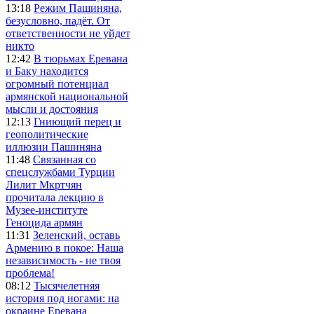
13:18
Режим Пашиняна,
безусловно, падёт. От
ответственности не уйдет
никто
12:42
В тюрьмах Еревана
и Баку находится
огромный потенциал
армянской национальной
мысли и достояния
12:13
Гниющий перец и
геополитические
иллюзии Пашиняна
11:48
Связанная со
спецслужбами Турции
Лилит Мкртчян
прочитала лекцию в
Музее-институте
Геноцида армян
11:31
Зеленский, оставь
Армению в покое: Наша
независимость - не твоя
проблема!
08:12
Тысячелетняя
история под ногами: на
окраине Еревана