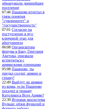
обнаружили древнейшее
поселение
07:46
Пашинян втоптал в
грязь понятия
"суверенитет" и
"государственность"
07:01
Согласие на
поступление в вуз:
ключевой этап для
абитуриента
06:08
Организатора
форума в Баку, Григория
Аветова, призвали
встретиться с
армянскими пленными
05:08
Пашинян, ты
предал солдат, армию и
страну!
22:49
Выйдут ли армяне
из комы, если Пашинян
посадит в тюрьму
Католикоса Всех Армян?
22:39
Игровая экосистема
Вулкан: обзор функций и
формата работы