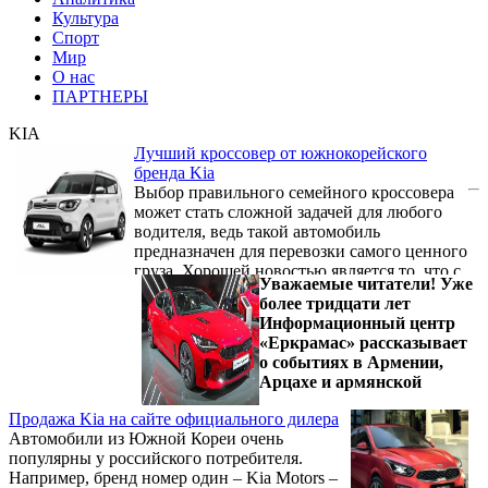
Культура
Спорт
Мир
О нас
ПАРТНЕРЫ
KIA
Лучший кроссовер от южнокорейского
бренда Kia
Выбор правильного семейного кроссовера
может стать сложной задачей для любого
водителя, ведь такой автомобиль
предназначен для перевозки самого ценного
груза. Хорошей новостью является то, что с
Уважаемые читатели! Уже
правильными знаниями вы можете выбрать
более тридцати лет
правильный семейный автомобиль,
Информационный центр
который подойдет вам и по цене, и по
«Еркрамас» рассказывает
функционалу. В компании «Агалат» -
о событиях в Армении,
официального дилера южнокорейского
Арцахе и армянской
бренда Kia – вы можете купить хороший по
цене и качеству автомобиль для семейных
Продажа Kia на сайте официального дилера
поездок..
Автомобили из Южной Кореи очень
популярны у российского потребителя.
Например, бренд номер один – Kia Motors –