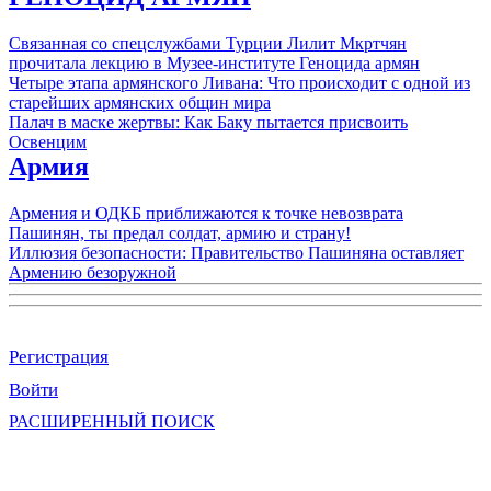
Связанная со спецслужбами Турции Лилит Мкртчян
прочитала лекцию в Музее-институте Геноцида армян
Четыре этапа армянского Ливана: Что происходит с одной из
старейших армянских общин мира
Палач в маске жертвы: Как Баку пытается присвоить
Освенцим
Армия
Армения и ОДКБ приближаются к точке невозврата
Пашинян, ты предал солдат, армию и страну!
Иллюзия безопасности: Правительство Пашиняна оставляет
Армению безоружной
Регистрация
Войти
РАСШИРЕННЫЙ ПОИСК