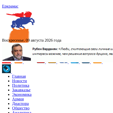
Еркрамас
Воскресенье, 09 августа 2026 года
Главная
Новости
Политика
Закавказье
Экономика
Армия
Диаспора
Общество
Аналитика