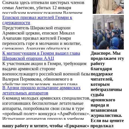
Сначала здесь отпевали шестерых членов
семьи Аветисян, убитых 12 января
российским военнослужащим Валерием
Епископ призвал жителей Гюмри к
Пермяковым. А 20 января здесь же прошла
сдержанности
панихида по седьмому и последнему из
Предстоятель Ширакской епархии
этой семьи – 6-месячному Сереже, за жизнь
Армянской церкви, епископ Микаэл
которого молилась, без преувеличения, вся
Ачапахян призвал жителей Гюмри
Армения и Диаспора.
переносить горе в молчании и молитве,
сдержанно. Ачапахян обратился к
К митингующим в Гюмри вышел глава
Диаспоре. Мы
гюмрийцам на панихиде 6-месячного
Ширакской епархии ААЦ
продолжаем эту
Сережи Аветисяна.
К участникам акции в Гюмри, требующим
работу
выдачи армянской стороне
благодаря
военнослужащего российской военной базы
поддержке
Валерия Пермякова, обвиняемого в
читателей,
убийстве шести человек, вышел глава
которым
В Арзни прошло испытание армянских
Ширакской епархии Армянской
небезразличны
летательных аппаратов
Апостольской Церкви епископ Микаел
судьба
6 команд молодых армянских специалистов,
Ачапаян.
армянского
изготовивших беспилотные летательные
народа и
аппараты, попробовали свои силы в туре
независимая
«пробный полет» конкурса «АрмРоботикс».
журналистика.
Испытание аппаратов прошло в учебном
Если вы цените
аэропорту города Арзни. Целью испытания
нашу работу и хотите, чтобы «Еркрамас» продолжал