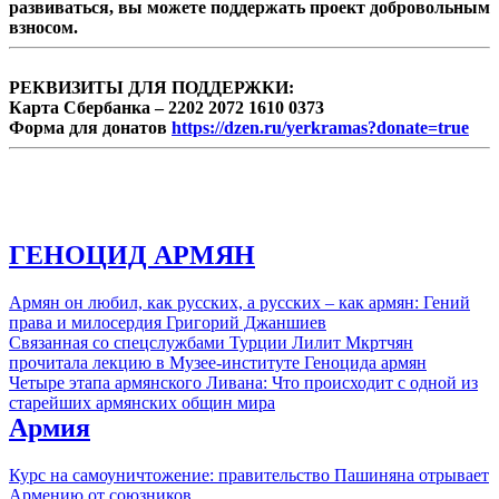
была проверка уровня подготовки
развиваться, вы можете поддержать проект добровольным
аппаратов и стремление дать возможность
взносом.
участникам конкурса совершить испытание
в реальных конкурсных условиях.
РЕКВИЗИТЫ ДЛЯ ПОДДЕРЖКИ:
Карта Сбербанка – 2202 2072 1610 0373
Форма для донатов
https://dzen.ru/yerkramas?donate=true
ГЕНОЦИД АРМЯН
Армян он любил, как русских, а русских – как армян: Гений
права и милосердия Григорий Джаншиев
Связанная со спецслужбами Турции Лилит Мкртчян
прочитала лекцию в Музее-институте Геноцида армян
Четыре этапа армянского Ливана: Что происходит с одной из
старейших армянских общин мира
Армия
Курс на самоуничтожение: правительство Пашиняна отрывает
Армению от союзников