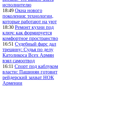
исполнителю
18:49
Окна нового
поколения: технологии,
которые работают на уют
18:30
Ремонт кухни под
ключ: как формируется
комфортное пространство
16:51
Судебный фарс дал
трещину: Судья по делу
Католикоса Всех Армян
взял самоотвод
16:11
Спорт под каблуком
власти: Пашинян готовит
рейдерский захват НОК
Армении