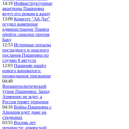
14:19
Инфраструктурные
авантюры Пашиняна
ведут его режим к краху
13:09
Комитет "Ай Дат"
осудил намерение
администрации Трампа
обойти санкции против
Баку
12:53
Истинные посылы
постыдного и опасного
послания Пашиняна по
случаю 8 августа
12:03
Пашинян нашёл
нового виноватого:
неожиданное признание
04:49
Внешнеполитический
тупик Пашиняна: Запад
Армению не ждет, а
Россия теряет терпение
04:16
Война Пашиняна с
Арцахом идет даже на
стадионах
03:55
Восемь лет
ненависти: армянский