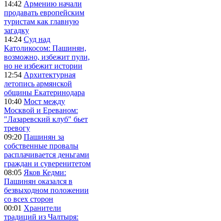
14:42
Армению начали
продавать европейским
туристам как главную
загадку
14:24
Суд над
Католикосом: Пашинян,
возможно, избежит пули,
но не избежит истории
12:54
Архитектурная
летопись армянской
общины Екатеринодара
10:40
Мост между
Москвой и Ереваном:
"Лазаревский клуб" бьет
тревогу
09:20
Пашинян за
собственные провалы
расплачивается деньгами
граждан и суверенитетом
08:05
Яков Кедми:
Пашинян оказался в
безвыходном положении
со всех сторон
00:01
Хранители
традиций из Чалтыря: