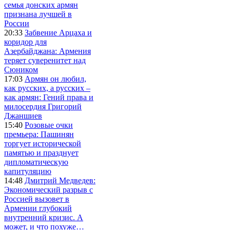
семья донских армян
признана лучшей в
России
20:33
Забвение Арцаха и
коридор для
Азербайджана: Армения
теряет суверенитет над
Сюником
17:03
Армян он любил,
как русских, а русских –
как армян: Гений права и
милосердия Григорий
Джаншиев
15:40
Розовые очки
премьера: Пашинян
торгует исторической
памятью и празднует
дипломатическую
капитуляцию
14:48
Дмитрий Медведев:
Экономический разрыв с
Россией вызовет в
Армении глубокий
внутренний кризис. А
может, и что похуже…