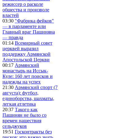
режиссер о расколе
общества и произволе
властей
03:30
"Фабрика фейков"
— в парламенте или
Главный враг Пашиняна
— правда
01:14
Всемирный совет
церквей выразил
поддержку Армянской
Апостольской Церкви
00:17
Армянский
монастырь на Иссык-
Куле: 160 лет поисков и
надежды на успех
21:30
Армянский спорт (7
августа): футбол,
единоборства, шахматы,
легкая атлетика
20:37
Такого как
Пашинян не было со
времен нашествия
сельджуков
19:51
Госконтракты без
рисков: что важно знать