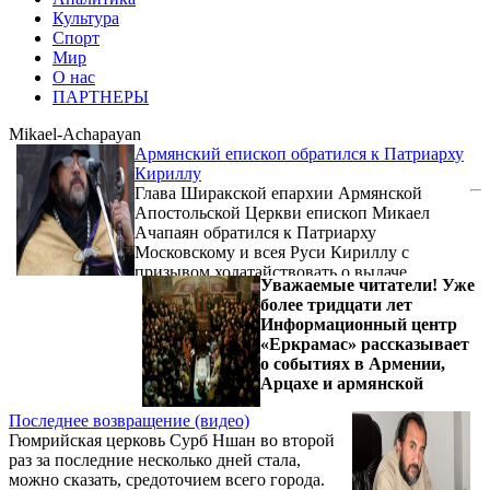
Культура
Спорт
Мир
О нас
ПАРТНЕРЫ
Mikael-Achapayan
Армянский епископ обратился к Патриарху
Кириллу
Глава Ширакской епархии Армянской
Апостольской Церкви епископ Микаел
Ачапаян обратился к Патриарху
Московскому и всея Руси Кириллу с
призывом ходатайствовать о выдаче
Уважаемые читатели! Уже
подозреваемого в убийстве армянской
более тридцати лет
семьи в Гюмри солдата-срочника Валерия
Информационный центр
Пермякова правоохранительным органам
«Еркрамас» рассказывает
Армении. Обращение епископ передал
о событиях в Армении,
через помощника командира соединения по
Арцахе и армянской
работе с верующими военнослужащими
архимандрита Андрея (Ваца), сообщает
Последнее возвращение (видео)
российское агентство религиозной
Гюмрийская церковь Сурб Ншан во второй
информации Благовест.инфо.
раз за последние несколько дней стала,
(Примечательно, ...
можно сказать, средоточием всего города.