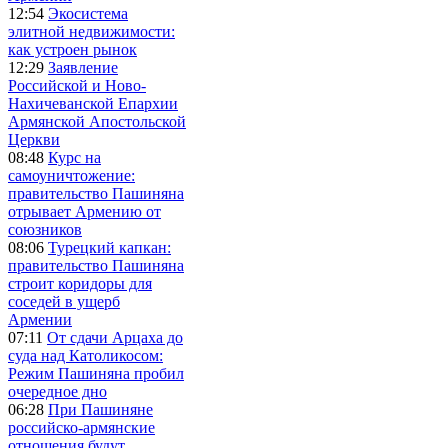
12:54
Экосистема
элитной недвижимости:
как устроен рынок
12:29
Заявление
Российской и Ново-
Нахичеванской Епархии
Армянской Апостольской
Церкви
08:48
Курс на
самоуничтожение:
правительство Пашиняна
отрывает Армению от
союзников
08:06
Турецкий капкан:
правительство Пашиняна
строит коридоры для
соседей в ущерб
Армении
07:11
От сдачи Арцаха до
суда над Католикосом:
Режим Пашиняна пробил
очередное дно
06:28
При Пашиняне
российско-армянские
отношения будут