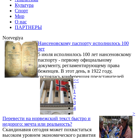
Культура
Спорт
Мир
О нас
ПАРТНЕРЫ
Norvegiya
Нансеновскому паспорту исполнилось 100
лет
5 июля исполнилось 100 лет нансеновскому
паспорту - первому официальному
документу, регламентирующему права
беженцев. В этот день, в 1922 году,
состоялась конференция представителей
<<
правительств Лиги Наций, на которой, по
<
инициативе известного полярного
1
исследователя, общественного деятеля и
2
верховного комиссара Лиги Наций по
3
вопросам беженцев Фритьофа Нансена, был
4
принят текст сертификата для беженцев. В
>
сложившейся поствоенной реальности
Перевести на норвежский текст быстро и
нансеновский паспорт помогал беженцам в
недорого: мечта или реальность?
пересечении границы ...
Скандинавия сегодня может похвастаться
высоким уровнем экономического развития