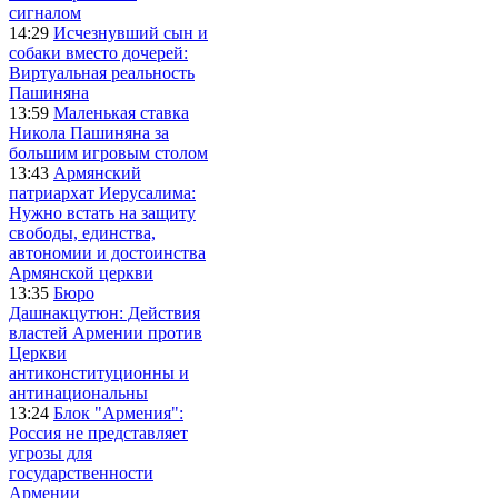
сигналом
14:29
Исчезнувший сын и
собаки вместо дочерей:
Виртуальная реальность
Пашиняна
13:59
Маленькая ставка
Никола Пашиняна за
большим игровым столом
13:43
Армянский
патриархат Иерусалима:
Нужно встать на защиту
свободы, единства,
автономии и достоинства
Армянской церкви
13:35
Бюро
Дашнакцутюн: Действия
властей Армении против
Церкви
антиконституционны и
антинациональны
13:24
Блок "Армения":
Россия не представляет
угрозы для
государственности
Армении