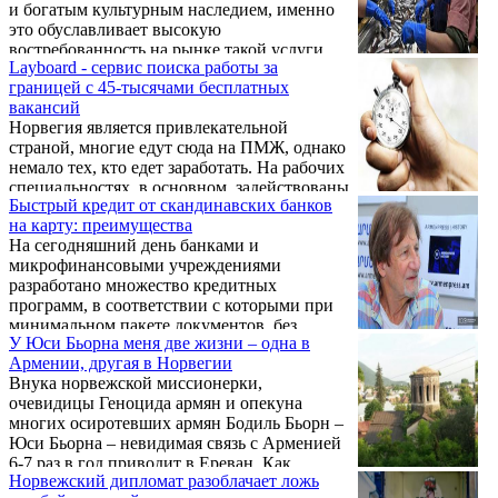
и богатым культурным наследием, именно
это обуславливает высокую
востребованность на рынке такой услуги
Layboard - сервис поиска работы за
как «перевод текста на норвежский». Бюро
границей с 45-тысячами бесплатных
переводов Littera24 - настоящая палочка-
вакансий
выручалочка для научно-педагогических
Норвегия является привлекательной
сотрудников, студентов, туристов, а также
страной, многие едут сюда на ПМЖ, однако
бизнесменов всего мира. Здесь можно
немало тех, кто едет заработать. На рабочих
перевести на норвежский текст:связанный с
специальностях, в основном, задействованы
юридической тематикой. Речь идет о
Быстрый кредит от скандинавских банков
мигранты. Как и во многих странах,
всевозможных договорах, уставах,
на карту: преимущества
местные жители, в данном случае
доверенностях ...
На сегодняшний день банками и
норвежцы, предпочитают специальности
микрофинансовыми учреждениями
более интеллектуальные. В свою очередь
разработано множество кредитных
из-за экономической нестабильности, в
программ, в соответствии с которыми при
поисках работы сюда приезжает множество
минимальном пакете документов, без
людей. Норвегия - спокойное государство,
У Юси Бьорна меня две жизни – одна в
ожидания в очереди и на любой срок можно
зарплаты здесь высокие в сравнении со
Армении, другая в Норвегии
быстро решить финансовые проблемы.
средними зарплатами стран Восточной
Внука норвежской миссионерки,
Получают займы наличными или на
Европы, ...
очевидицы Геноцида армян и опекуна
кредитную карту. Второй вариант наиболее
многих осиротевших армян Бодиль Бьорн –
популярный среди клиентов как
Юси Бьорна – невидимая связь с Арменией
норвежской компании Nordic lån Norge, так
6-7 раз в год приводит в Ереван. Как
и других компаний, специализирующихся
Норвежский дипломат разоблачает ложь
говорит он сам, у него две жизни: одна в
на микрокредитовании. И этому есть