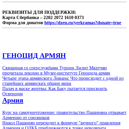
РЕКВИЗИТЫ ДЛЯ ПОДДЕРЖКИ:
Карта Сбербанка – 2202 2072 1610 0373
Форма для донатов
https://dzen.ru/yerkramas?donate=true
ГЕНОЦИД АРМЯН
Связанная со спецслужбами Турции Лилит Мкртчян
прочитала лекцию в Музее-институте Геноцида армян
Четыре этапа армянского Ливана: Что происходит с одной из
старейших армянских общин мира
Палач в маске жертвы: Как Баку пытается присвоить
Освенцим
Армия
Курс на самоуничтожение: правительство Пашиняна отрывает
Армению от союзников
Никол Пашинян переходит к формуле "вечного" правления
Армения и ОДКБ приближаются к точке невозврата