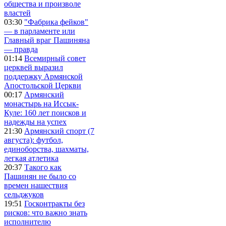
общества и произволе
властей
03:30
"Фабрика фейков"
— в парламенте или
Главный враг Пашиняна
— правда
01:14
Всемирный совет
церквей выразил
поддержку Армянской
Апостольской Церкви
00:17
Армянский
монастырь на Иссык-
Куле: 160 лет поисков и
надежды на успех
21:30
Армянский спорт (7
августа): футбол,
единоборства, шахматы,
легкая атлетика
20:37
Такого как
Пашинян не было со
времен нашествия
сельджуков
19:51
Госконтракты без
рисков: что важно знать
исполнителю