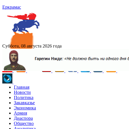
Еркрамас
Суббота, 08 августа 2026 года
Главная
Новости
Политика
Закавказье
Экономика
Армия
Диаспора
Общество
Аналитика