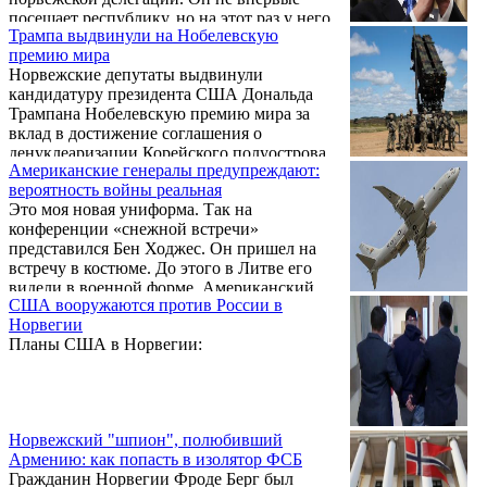
размещении у российских границ
посещает республику, но на этот раз у него
дополнительных подразделений морских
Трампа выдвинули на Нобелевскую
есть важная цель.
пехотинцев США.
премию мира
Норвежские депутаты выдвинули
кандидатуру президента США Дональда
Трампана Нобелевскую премию мира за
вклад в достижение соглашения о
денуклеаризации Корейского полуострова.
Американские генералы предупреждают:
Как передает Арменпресс, об этом сообщает
вероятность войны реальная
«Интерфакс» со ссылкой на норвежскую
Это моя новая униформа. Так на
телерадиокомпанию.
конференции «снежной встречи»
представился Бен Ходжес. Он пришел на
встречу в костюме. До этого в Литве его
видели в военной форме. Американский
США вооружаются против России в
генерал, возглавлявший армию США в
Норвегии
Европе, в декабре завершил свою карьеру и
Планы США в Норвегии:
стал гражданским аналитиком.
Норвежский "шпион", полюбивший
Армению: как попасть в изолятор ФСБ
Гражданин Норвегии Фроде Берг был