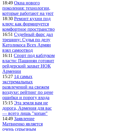
18:49
Окна нового
поколения: технологии,
которые работают на уют
18:30
Ремонт кухни под
ключ: как формируется
комфортное пространство
16:51
Судебный фарс дал
трещину: Судья по делу
Католикоса Всех Армян
взял самоотвод
16:11
Спорт под каблуком
власти: Пашинян готовит
рейдерский захват НОК
Армении
15:27
14 самых
экстремальных
развлечений на свежем
воздухе: рейтинг по цене
ошибки и порогу входа
15:15
Эта земля вам не
дорога, Армения для вас
— всего лишь "хопан"
14:49
Заявление
Матвиенко является
очень серьезным