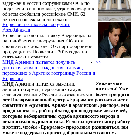
задержан в России сотрудниками ФСБ по
подозрению в шпионаже, утром во вторник
об этом сообщили российские СМИ. 62-
летнего норвежца подозревают в
Норвегия не захотела вооружать
незаконном сборе сведений о военно-
Азербайджан
морском флоте России, которые он, по
Норвегия отклонила заявку Азербайджана
версии следствия, передавал за границу.
на приобретение вооружения. Об этом
сообщается в докладе «Экспорт оборонной
продукции из Норвегии в 2016 году» на
сайте МИД Норвегии.
МИД Армении пытается получить
>>
доказательства о гражданстве 6 армян,
пересекших в Арктике госграницу России и
Норвегии
Уважаемые
МИД Армении пытается выяснить
читатели! Уже
личности 6 армян, пересекших самую
более тридцати
северную границу России и оказавшихся в
лет Информационный центр «Еркрамас» рассказывает о
Норвегии. Об этом сообщил Panorama.am
событиях в Армении, Арцахе и армянской Диаспоре. Мы
пресс-секретарь МИД РА Тигран Балаян.
продолжаем эту работу благодаря поддержке читателей,
которым небезразличны судьба армянского народа и
независимая журналистика. Если вы цените нашу работу
и хотите, чтобы «Еркрамас» продолжал развиваться, вы
можете поддержать проект добровольным взносом.