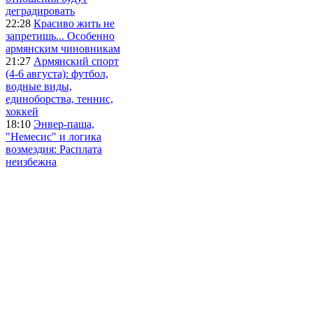
деградировать
22:28
Красиво жить не
запретишь... Особенно
армянским чиновникам
21:27
Армянский спорт
(4-6 августа): футбол,
водные виды,
единоборства, теннис,
хоккей
18:10
Энвер-паша,
"Немесис" и логика
возмездия: Расплата
неизбежна