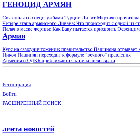
ГЕНОЦИД АРМЯН
Связанная со спецслужбами Турции Лилит Мкртчян прочитала
Четыре этапа армянского Ливана: Что происходит с одной из 
Палач в маске жертвы: Как Баку пытается присвоить Освенцим
Армия
Курс на самоуничтожение: правительство Пашиняна отрывает
Никол Пашинян переходит к формуле "вечного" правления
Армения и ОДКБ приближаются к точке невозврата
Регистрация
Войти
РАСШИРЕННЫЙ ПОИСК
лента новостей