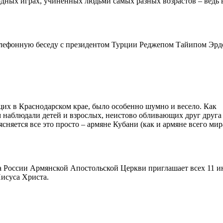
дных играх, учиненных людьми самых разных возрастов – ведь в
лефонную беседу с президентом Турции Реджепом Тайипом Эрд
их в Краснодарском крае, было особенно шумно и весело. Как
 наблюдали детей и взрослых, неистово обливающих друг друга
няется все это просто – армяне Кубани (как и армяне всего мир
 России Армянской Апостольской Церкви приглашает всех 11 и
исуса Христа.