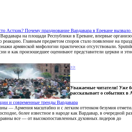
то Астхик? Почему празднование Вардавара в Ереване вызвало
Вардавара на площади Республики в Ереване, впервые организо
 реакцию. Главным предметом споров стало появление на празд
сонажи армянской мифологии практически отсутствовали. Sputni
сии и как произошедшее оценивают представители церкви и этн
>>
Уважаемые читатели! Уже б
рассказывает о событиях в
иции и современные тренды Вардавара
траны — Армения масштабно и с легким оттенком безумия отмети
сподне, более известное в народе как Вардавар, в очередной раз
о равны все — от высокопоставленных духовных лидеров до