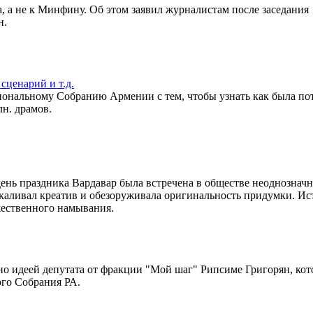
а, а не к Минфину. Об этом заявил журналистам после заседания
н.
сценарий и т.д.
циональному Собранию Армении с тем, чтобы узнать как была по
лн. драмов.
ень праздника Вардавар была встречена в обществе неоднозначн
шкаливал креатив и обезоруживала оригинальность придумки. Ис
жественного намывания.
о идеей депутата от фракции "Мой шаг" Рипсиме Григорян, кот
ого Собрания РА.