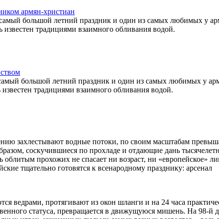
ником армян-христиан
 самый большой летний праздник и один из самых любимых у ар
дь известен традициями взаимного обливания водой.
нством
 самый большой летний праздник и один из самых любимых у ар
ь известен традициями взаимного обливания водой.
мению захлестывают водные потоки, по своим масштабам превы
 образом, соскучившиеся по прохладе и отдающие дань тысячелет
 облитым прохожих не спасает ни возраст, ни «европейское» ли
йские тщательно готовятся к всенародному празднику: арсенал
тся ведрами, протягивают из окон шланги и на 24 часа практиче
ственного статуса, превращается в движущуюся мишень. На 98-й 