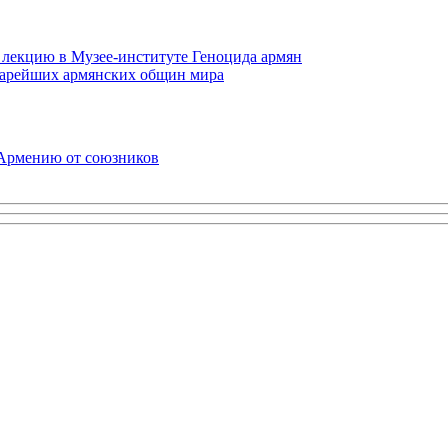
 лекцию в Музее-институте Геноцида армян
старейших армянских общин мира
 Армению от союзников