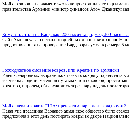
Мойка ковров в парламенте – это вопрос к аппарату парламент
правительства Армении министр финансов Атом Джанджугазя
Кому заплатили на Вардавар: 200 тысяч за диджея, 300 тысяч за 
Сайт Araratnews.am несколько дней назад направил запрос На
предоставленная на проведение Вардавара сумма в размере 5 м
Госбюджетное омовение ковров, или Креатив по-армянски
Идея всенародных избранников помыть ковры у парламента в д
то, чтобы люди не хотели депутатам чистых ковров, просто за
креатива, впрочем, обнаружились через пару недель после тор
Мойка века и вояж в США: превратим парламент в ладромат?
Накануне праздника Вардавар армянское общество было сражен
предложила в этот день постирать ковры во дворе Национальн