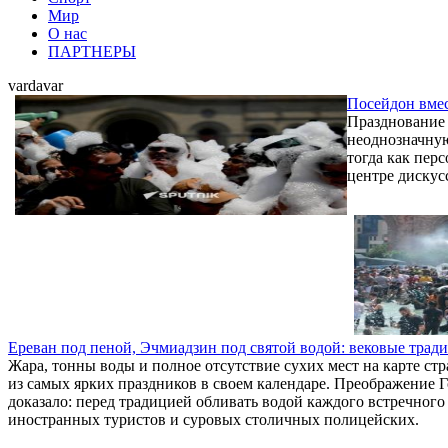
Мир
О нас
ПАРТНЕРЫ
vardavar
Посейдон вмес
Празднование 
неоднозначную
тогда как пер
центре дискус
Ереван под пеной, Эчмиадзин под святой водой: вековые трад
Жара, тонны воды и полное отсутствие сухих мест на карте с
из самых ярких праздников в своем календаре. Преображение Го
доказало: перед традицией обливать водой каждого встречног
иностранных туристов и суровых столичных полицейских.