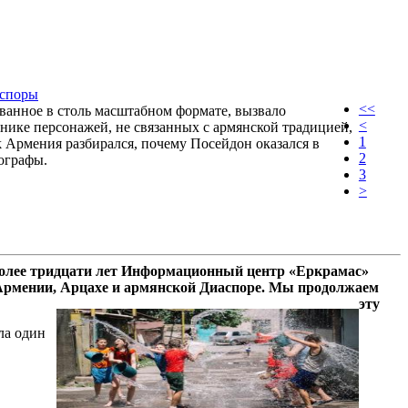
 споры
<<
ванное в столь масштабном формате, вызвало
<
нике персонажей, не связанных с армянской традицией,
1
k Армения разбирался, почему Посейдон оказался в
2
ографы.
3
>
олее тридцати лет Информационный центр «Еркрамас»
 Армении, Арцахе и армянской Диаспоре. Мы продолжаем
эту
ла один