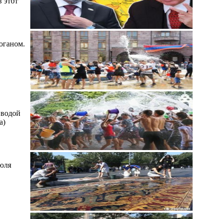
 этот
оганом.
 водой
а)
юля