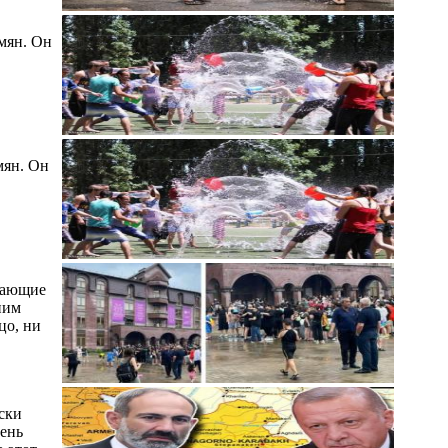
мян. Он
мян. Он
шающие
ним
цо, ни
ски
день