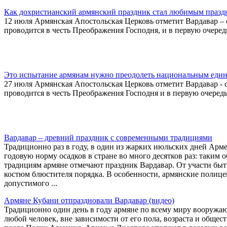
Как дохристианский армянский праздник стал любимым празд
12 июля Армянская Апостольская Церковь отметит Вардавар –
проводится в честь Преображения Господня, и в первую очере
Это испытание армянам нужно преодолеть национальным еди
27 июля Армянская Апостольская Церковь отметит Вардавар -
проводится в честь Преображения Господня и в первую очеред
Вардавар – древний праздник с современными традициями
Традиционно раз в году, в один из жарких июльских дней Ар
годовую норму осадков в стране во много десятков раз: таким
традициям армяне отмечают праздник Вардавар. От участи быть
костюм блюстителя порядка. В особенности, армянские полице
допустимого ...
Армяне Кубани отпраздновали Вардавар (видео)
Традиционно один день в году армяне по всему миру вооружаю
любой человек, вне зависимости от его пола, возраста и обще