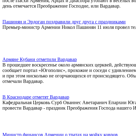
после Пасхи Армения, Арцах и Диаспора утопают в веселых во
день отмечается Преображение Господне, или Вардавар.
Пашинян и Эрдоган поздравили друг друга с праздниками
Премьер-министр Армении Никол Пашинян 11 июля провел те
Армяне Кубани отметили Вардавар
В прошедшее воскресенье около армянских церквей, действующ
сообщает портал «Югополис», прохожие и соседи с удивлением
и при этом нисколько не огорчающихся от происходящего. Объяс
отмечали Вардавар.
В Краснодаре отметят Вардавар
Кафедральная Церковь Сурб Ованнес Аветаранич Епархии Юга
провести Вардавар - праздник Преображения Господа нашего И
Министр финансов Армении о тратах на мойку ковров