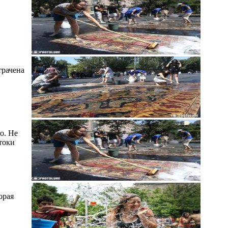
трачена
о. Не
токи
орая