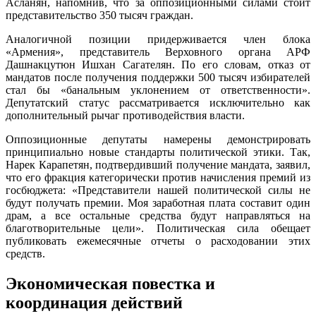
Асланян, напомнив, что за оппозиционными силами стоит
представительство 350 тысяч граждан.
Аналогичной позиции придерживается член блока
«Армения», представитель Верховного органа АРФ
Дашнакцутюн Ишхан Сагателян. По его словам, отказ от
мандатов после получения поддержки 500 тысяч избирателей
стал бы «банальным уклонением от ответственности».
Депутатский статус рассматривается исключительно как
дополнительный рычаг противодействия власти.
Оппозиционные депутаты намерены демонстрировать
принципиально новые стандарты политической этики. Так,
Нарек Карапетян, подтвердивший получение мандата, заявил,
что его фракция категорически против начисления премий из
госбюджета: «Представители нашей политической силы не
будут получать премии. Моя заработная плата составит один
драм, а все остальные средства будут направляться на
благотворительные цели». Политическая сила обещает
публиковать ежемесячные отчеты о расходовании этих
средств.
Экономическая повестка и
координация действий