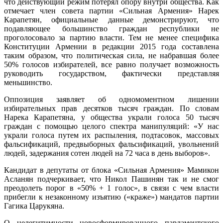
что действующий режим потерял опору внутри общества. Как
отмечает член совета партии «Сильная Армения» Нарек
Карапетян, официальные данные демонстрируют, что
подавляющее большинство граждан республики не
проголосовало за партию власти. Тем не менее специфика
Конституции Армении в редакции 2015 года составлена
таким образом, что политическая сила, не набравшая более
50% голосов избирателей, все равно получает возможность
руководить государством, фактически представляя
меньшинство.
Оппозиция заявляет об одномоментном лишении
избирательных прав десятков тысяч граждан. По словам
Нарека Карапетяна, у общества украли голоса 50 тысяч
граждан с помощью целого спектра манипуляций: «У нас
украли голоса путем их распыления, подтасовок, массовых
фальсификаций, предвыборных фальсификаций, увольнений
людей, задержания сотен людей на 72 часа в день выборов».
Кандидат в депутаты от блока «Сильная Армения» Мамикон
Асланян подчеркивает, что Никол Пашинян так и не смог
преодолеть порог в «50% + 1 голос», в связи с чем власти
прибегли к незаконному изъятию («краже») мандатов партии
Гагика Царукяна.
О нелегитимности новосформированного парламентского