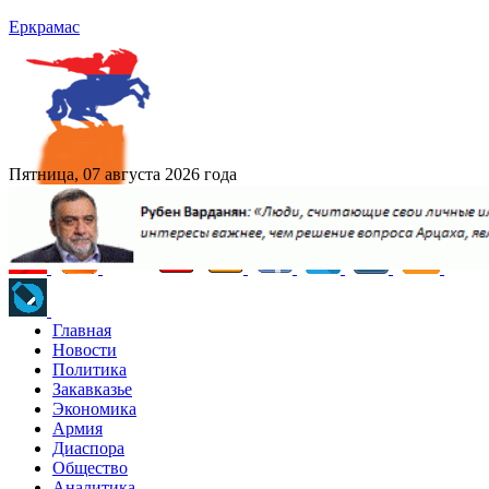
Еркрамас
Пятница, 07 августа 2026 года
Главная
Новости
Политика
Закавказье
Экономика
Армия
Диаспора
Общество
Аналитика