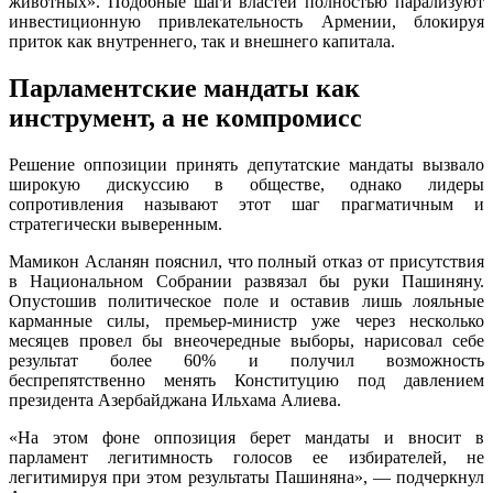
животных». Подобные шаги властей полностью парализуют
инвестиционную привлекательность Армении, блокируя
приток как внутреннего, так и внешнего капитала.
Парламентские мандаты как
инструмент, а не компромисс
Решение оппозиции принять депутатские мандаты вызвало
широкую дискуссию в обществе, однако лидеры
сопротивления называют этот шаг прагматичным и
стратегически выверенным.
Мамикон Асланян пояснил, что полный отказ от присутствия
в Национальном Собрании развязал бы руки Пашиняну.
Опустошив политическое поле и оставив лишь лояльные
карманные силы, премьер-министр уже через несколько
месяцев провел бы внеочередные выборы, нарисовал себе
результат более 60% и получил возможность
беспрепятственно менять Конституцию под давлением
президента Азербайджана Ильхама Алиева.
«На этом фоне оппозиция берет мандаты и вносит в
парламент легитимность голосов ее избирателей, не
легитимируя при этом результаты Пашиняна», — подчеркнул