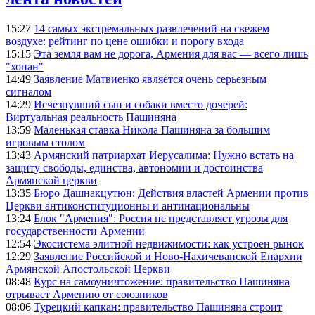
15:27
14 самых экстремальных развлечений на свежем
воздухе: рейтинг по цене ошибки и порогу входа
15:15
Эта земля вам не дорога, Армения для вас — всего лишь
"хопан"
14:49
Заявление Матвиенко является очень серьезным
сигналом
14:29
Исчезнувший сын и собаки вместо дочерей:
Виртуальная реальность Пашиняна
13:59
Маленькая ставка Никола Пашиняна за большим
игровым столом
13:43
Армянский патриархат Иерусалима: Нужно встать на
защиту свободы, единства, автономии и достоинства
Армянской церкви
13:35
Бюро Дашнакцутюн: Действия властей Армении против
Церкви антиконституционны и антинациональны
13:24
Блок "Армения": Россия не представляет угрозы для
государственности Армении
12:54
Экосистема элитной недвижимости: как устроен рынок
12:29
Заявление Российской и Ново-Нахичеванской Епархии
Армянской Апостольской Церкви
08:48
Курс на самоуничтожение: правительство Пашиняна
отрывает Армению от союзников
08:06
Турецкий капкан: правительство Пашиняна строит