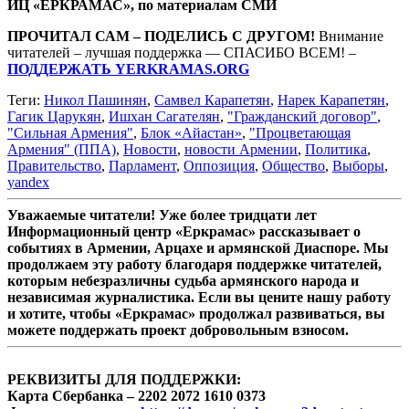
ИЦ «ЕРКРАМАС», по материалам СМИ
ПРОЧИТАЛ САМ – ПОДЕЛИСЬ С ДРУГОМ!
Внимание
читателей – лучшая поддержка — СПАСИБО ВСЕМ! –
ПОДДЕРЖАТЬ YERKRAMAS.ORG
Теги:
Никол Пашинян
,
Самвел Карапетян
,
Нарек Карапетян
,
Гагик Царукян
,
Ишхан Сагателян
,
"Гражданский договор"
,
"Сильная Армения"
,
Блок «Айастан»
,
"Процветающая
Армения" (ППА)
,
Новости
,
новости Армении
,
Политика
,
Правительство
,
Парламент
,
Оппозиция
,
Общество
,
Выборы
,
yandex
Уважаемые читатели! Уже более тридцати лет
Информационный центр «Еркрамас» рассказывает о
событиях в Армении, Арцахе и армянской Диаспоре. Мы
продолжаем эту работу благодаря поддержке читателей,
которым небезразличны судьба армянского народа и
независимая журналистика. Если вы цените нашу работу
и хотите, чтобы «Еркрамас» продолжал развиваться, вы
можете поддержать проект добровольным взносом.
РЕКВИЗИТЫ ДЛЯ ПОДДЕРЖКИ:
Карта Сбербанка – 2202 2072 1610 0373