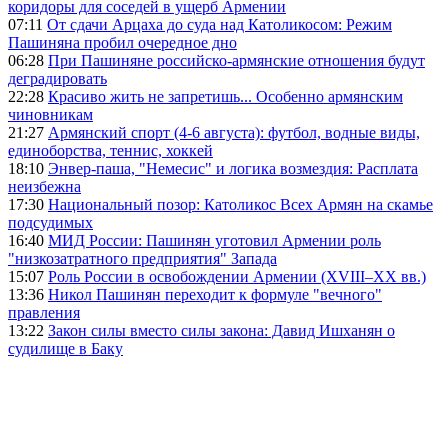
коридоры для соседей в ущерб Армении
07:11
От сдачи Арцаха до суда над Католикосом: Режим
Пашиняна пробил очередное дно
06:28
При Пашиняне российско-армянские отношения будут
деградировать
22:28
Красиво жить не запретишь... Особенно армянским
чиновникам
21:27
Армянский спорт (4-6 августа): футбол, водные виды,
единоборства, теннис, хоккей
18:10
Энвер-паша, "Немесис" и логика возмездия: Расплата
неизбежна
17:30
Национальный позор: Католикос Всех Армян на скамье
подсудимых
16:40
МИД России: Пашинян уготовил Армении роль
"низкозатратного предприятия" Запада
15:07
Роль России в освобождении Армении (XVIII–XX вв.)
13:36
Никол Пашинян переходит к формуле "вечного"
правления
13:22
Закон силы вместо силы закона: Давид Ишханян о
судилище в Баку