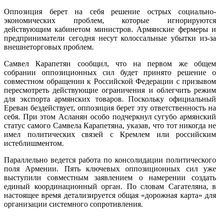
Оппозиция берет на себя решение острых социально-
экономических проблем, которые игнорируются
действующим кабинетом министров. Армянские фермеры и
предприниматели сегодня несут колоссальные убытки из-за
внешнеторговых проблем.
Самвел Карапетян сообщил, что на первом же общем
собрании оппозиционных сил будет принято решение о
совместном обращении к Российской Федерации с призывом
пересмотреть действующие ограничения и облегчить режим
для экспорта армянских товаров. Поскольку официальный
Ереван бездействует, оппозиция берет эту ответственность на
себя. При этом Асланян особо подчеркнул сугубо армянский
статус самого Самвела Карапетяна, указав, что тот никогда не
имел политических связей с Кремлем или российским
истеблишментом.
Параллельно ведется работа по консолидации политического
поля Армении. Пять ключевых оппозиционных сил уже
выступили совместным заявлением о намерении создать
единый координационный орган. По словам Сагателяна, в
настоящее время детализируется общая «дорожная карта» для
организации системного сопротивления.