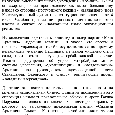
из уголовно-исполнительного учреждения «Армавир». В нем
он охарактеризовал происходящее как вызов большинству
народа со стороны «протурецкого режима», навязавшего через
Конституционный суд антиконституционное решение от 4
июля. Чалабян призвал не признавать легитимность этой
власти и считать ее «навязанным извне оккупационным
режимом».
Из заключения обратился к обществу и лидер партии «Мать
Армения» Андраник Теванян. Он указал, что аресты и
произвол «правоохранителей» осуществляются по прямому
незаконному указанию Пашиняна, а главной мишенью стали
силы, противостоящие турецко-азербайджанской повестке.
Теванян предупредил об угрозе «азербайджанизации»
системы управления, «украинизации» и «молдовизации»
Армении под руководством «доморощенной смеси
Саакашвили, Зеленского и Санду», реализующей проект
«Западный Азербайджан».
Давление оказывается не только на политиков, но и на
крупный национальный бизнес. Одним из проявлений этого
оппозиция называет показательные обыски и арест Гагика
Царукяна — одного из ключевых инвесторов страны, у
которого, по выражению председателя партии «Сильная
Армения» Самвела Карапетяна, «отобрали даже чучела