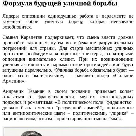
Формула будущей уличной борьбы
Лидеры оппозиции единодушны: работа в парламенте не
заменяет собой уличную борьбу, которая неизбежно
возобновится.
Самвел Карапетян подчеркивает, что смена власти должна
произойти законным путем во избежание разрушительных
потрясений для страны. Для старта масштабных уличных
протестов необходимы конкретные триггеры, за которыми
оппозиция внимательно следит. При их возникновении
уличная активность и парламентское противодействие будут
запущены параллельно. «Уличная борьба обязательно будет —
один раз и окончательно», — заявляет лидер «Сильной
Армении».
Андраник Теванян в своем послании призывает коллег
отказаться от фрагментарности, мелких конъюнктурных
подходов и романтизма: «В политическом поле “фидаинство”
должно быть заменено “регулярной армией”, аполитичные
или антиполитические шаги – политическими, “лирика” –
рационализмом, эгоизм – ориентированностью на “мы”».