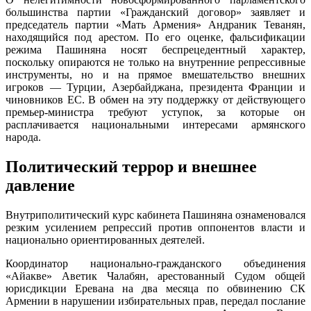
большинства партии «Гражданский договор» заявляет и
председатель партии «Мать Армения» Андраник Теванян,
находящийся под арестом. По его оценке, фальсификации
режима Пашиняна носят беспрецедентный характер,
поскольку опираются не только на внутренние репрессивные
инструменты, но и на прямое вмешательство внешних
игроков — Турции, Азербайджана, президента Франции и
чиновников ЕС. В обмен на эту поддержку от действующего
премьер-министра требуют уступок, за которые он
расплачивается национальными интересами армянского
народа.
Политический террор и внешнее
давление
Внутриполитический курс кабинета Пашиняна ознаменовался
резким усилением репрессий против оппонентов власти и
национально ориентированных деятелей.
Координатор национально-гражданского объединения
«Айакве» Аветик Чалабян, арестованный Судом общей
юрисдикции Еревана на два месяца по обвинению СК
Армении в нарушении избирательных прав, передал послание