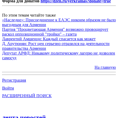
Форма для донатов
https://dzen.ru/yerkramas?donate=true
По этим темам читайте также
«Наследие»: Присоединение к ЕАЭС никоим образом не было
выгодным для Армении
Партия "Процветающая Армения" возможно провоцирует
раскол оппозиционной "тройки" – газета
Лаврентий Амшенци: Каждый спасается как может
Д. Арутюнян: Рост цен серьезно отразился на деятельности
правительства Армении
Депутат АРФД: Никакому политическому лагерю не дозволен
самосуд
На главную
Регистрация
Войти
РАСШИРЕННЫЙ ПОИСК
лента новостей