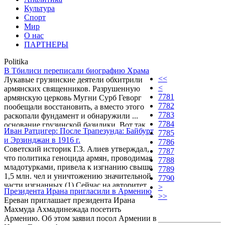
Культура
Спорт
Мир
О нас
ПАРТНЕРЫ
Politika
В Тбилиси переписали биографию Храма
<<
Лукавые грузинские деятели обхитрили
<
армянских священников. Разрушенную
7781
армянскую церковь Мугни Сурб Геворг
7782
пообещали восстановить, а вместо этого
7783
раскопали фундамент и обнаружили ...
7784
основание грузинской базилики. Вот так
Иван Ратцигер: После Трапезунда: Байбурт
7785
просто разрубил гордиев узел между
и Эрзинджан в 1916 г.
7786
Армянской и Грузинской церквами один
Советский историк Г.З. Алиев утверждал,
7787
тбилисский археолог. Хотя, судя по реакции
что политика геноцида армян, проводимая
7788
армян, скорее завязал новую полемику.
младотурками, привела к изгнанию свыше
7789
1,5 млн. чел и уничтожению значительной
7790
части изгнанных.(1) Сейчас на авторитет
>
Президента Ирана пригласили в Армению
ученых старой школы не принято
>>
Ереван приглашает президента Ирана
ссылаться, как, впрочем, не особенно
Махмуда Ахмадинежада посетить
принято и помнить о том, что произошло. А
Армению. Об этом заявил посол Армении в
как же иначе некоторые будут занимать