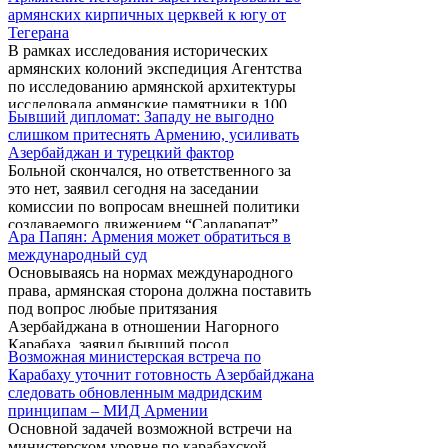
административный контроль
армянских кирпичных церквей к югу от
Азербайджана.
Тегерана
В рамках исследования исторических
армянских колоний экспедиция Агентства
по исследованию армянской архитектуры
исследовала армянские памятники в 100
Бывший дипломат: Западу не выгодно
селах Ирана к югу от Тегерана до Новой
слишком притеснять Армению, усиливать
Джуги и Шираза. По словам руководителя
Азербайджан и турецкий фактор
агентства Самвела Карапетяна, на этих
Больной скончался, но ответственного за
территориях сохранилось лишь около
это нет, заявил сегодня на заседании
армянских 20 кирпичных церквей.
комиссии по вопросам внешней политики
создаваемого движением “Сардарапат”
Ара Папян: Армения может обратиться в
альтернативного парламента бывший посол
международный суд
РА в Канаде Ара Папян, говоря о процессе
Основываясь на нормах международного
нормализации армяно-турецких
права, армянская сторона должна поставить
отношений.
под вопрос любые притязания
Азербайджана в отношении Нагорного
Карабаха, заявил бывший посол,
Возможная министерская встреча по
руководитель центра «Модус Вивенди» Ара
Карабаху уточнит готовность Азербайджана
Папян. По его словам, говоря о возможных
следовать обновленным мадридским
уступках, Армения лишь усиливает
принципам – МИД Армении
позицию азербайджанской стороны,
Основной задачей возможной встречи на
предоставляя возможность для выдвижения
министерском уровне по карабахской