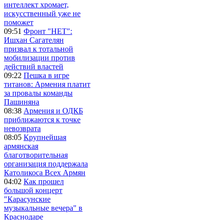
интеллект хромает,
искусственный уже не
поможет
09:51
Фронт "НЕТ":
Ишхан Сагателян
призвал к тотальной
мобилизации против
действий властей
09:22
Пешка в игре
титанов: Армения платит
за провалы команды
Пашиняна
08:38
Армения и ОДКБ
приближаются к точке
невозврата
08:05
Крупнейшая
армянская
благотворительная
организация поддержала
Католикоса Всех Армян
04:02
Как прошел
большой концерт
"Карасунские
музыкальные вечера" в
Краснодаре