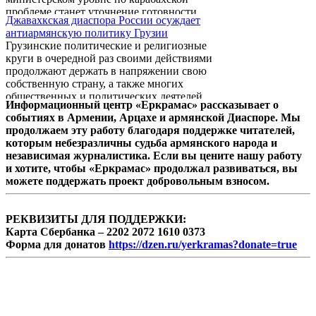
новых требований.
проблеме станет уточнение готовности
Джавахкская диаспора России осуждает
Азербайджана следовать последнему
антиармянскую политику Грузии
варианту мадридских принципов, сказал
Грузинские политические и религиозные
министр иностранных дел Армении Эдвард
круги в очередной раз своими действиями
Налбандян на пресс-конференции в среду.
продолжают держать в напряжении свою
собственную страну, а также многих
общественных и политических деятелей
Информационный центр «Еркрамас» рассказывает о
обеспокоенных проблемами армянской
событиях в Армении, Арцахе и армянской Диаспоре. Мы
общины Грузии. В очередной раз
продолжаем эту работу благодаря поддержке читателей,
нарушаются религиозные и другие права
которым небезразличны судьба армянского народа и
армянского населения Грузии и в данных
независимая журналистика. Если вы цените нашу работу
обстоятельствах армянские политические
и хотите, чтобы «Еркрамас» продолжал развиваться, вы
круги в очередной раз и ради сохранения
можете поддержать проект добровольным взносом.
незыблемости армяно-грузинских
отношений молчат, а нерешительные
действия служителей грузинской ...
РЕКВИЗИТЫ ДЛЯ ПОДДЕРЖКИ:
Карта Сбербанка – 2202 2072 1610 0373
Форма для донатов
https://dzen.ru/yerkramas?donate=true