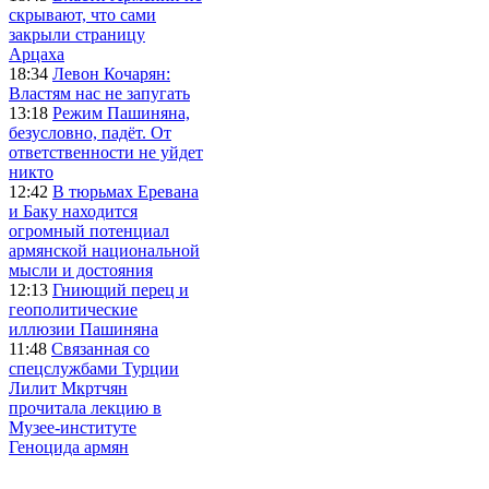
скрывают, что сами
закрыли страницу
Арцаха
18:34
Левон Кочарян:
Властям нас не запугать
13:18
Режим Пашиняна,
безусловно, падёт. От
ответственности не уйдет
никто
12:42
В тюрьмах Еревана
и Баку находится
огромный потенциал
армянской национальной
мысли и достояния
12:13
Гниющий перец и
геополитические
иллюзии Пашиняна
11:48
Связанная со
спецслужбами Турции
Лилит Мкртчян
прочитала лекцию в
Музее-институте
Геноцида армян