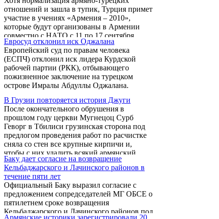
Хотя нормализация армяно-турецких
Кельбаджарского районов. Об этом он
отношений и зашла в тупик, Турция примет
заявил в эфире общественного телеканала
участие в учениях «Армения – 2010»,
Армении. "Это откровенная ложь", -
которые будут организованы в Армении
подчеркнул армянский министр. По его
совместно с НАТО с 11 по 17 сентября.
словам, армянская сторона никогда не
Евросуд отклонил иск Оджалана
обсуждала вопрос передачи Лачина и
Европейский суд по правам человека
Кельбаджара под административный
(ЕСПЧ) отклонил иск лидера Курдской
контроль Азербайджана. "Этот вопрос ...
рабочей партии (РКК), отбывающего
пожизненное заключение на турецком
острове Имралы Абдуллы Оджалана.
В Грузии повторяется история Джуги
После окончательного обрушения в
прошлом году церкви Мугнецоц Сурб
Геворг в Тбилиси грузинская сторона под
предлогом проведения работ по расчистке
сняла со стен все крупные кирпичи и,
чтобы с них удалить всякий армянский
Баку дает согласие на возвращение
след, размельчила. Об этом на пресс-
Кельбаджарского и Лачинского районов в
конференции 15 июля заявил глава
течение пяти лет
общественной организации, изучающей
Официальный Баку выразил согласие с
армянскую архитектуру, специалист по
предложением сопредседателей МГ ОБСЕ о
памятникам Самвел Карапетян.
пятилетнем сроке возвращения
Кельбаджарского и Лачинского районов под
Армянские историки зарегистрировали 20