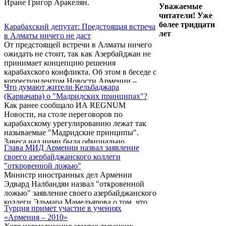
Иране Григор Аракелян.
позицию моралистов и ссылаться, как
Уважаемые
премьер-министр Турции на заповедь "Не
читатели! Уже
убий!" Прекрасная заповедь, чудесные
более тридцати
Карабахский депутат: Предстоящая встреча
слова, они звучат гораздо более весомым
лет
в Алматы ничего не даст
аргументом, ...
От предстоящей встречи в Алматы ничего
ожидать не стоит, так как Азербайджан не
принимает концепцию решения
карабахского конфликта. Об этом в беседе с
корреспондентом Новости Армении –
Что думают жители Кельбаджара
NEWS.am заявил председатель постоянной
(Карвачара) о "Мадридских принципах"?
комиссии по внешним связям парламента
Как ранее сообщало ИА REGNUM
НКР Ваграм Атанесян, касаясь предстоящей
Новости, на столе переговоров по
16-17 июля в Алматы встречи глав МИД
карабахскому урегулированию лежат так
Армении и Азербайджана в рамках
называемые "Мадридские принципы".
неофициального саммита министров
Завеса над ними была официально
иностранных дел стран ОБСЕ.
Глава МИД Армении назвал заявление
приподнята в прошлом году. Еще раз
своего азербайджанского коллеги
представим те шесть пунктов, которые
"откровенной ложью"
нашли место в обнародованном документе:
Министр иностранных дел Армении
Эдвард Налбандян назвал "откровенной
ложью" заявление своего азербайджанского
коллеги Эльмара Мамедъярова о том, что
Турция примет участие в учениях
армянская сторона обсуждает с Баку вопрос
«Армения – 2010»
возвращения Лачинского и