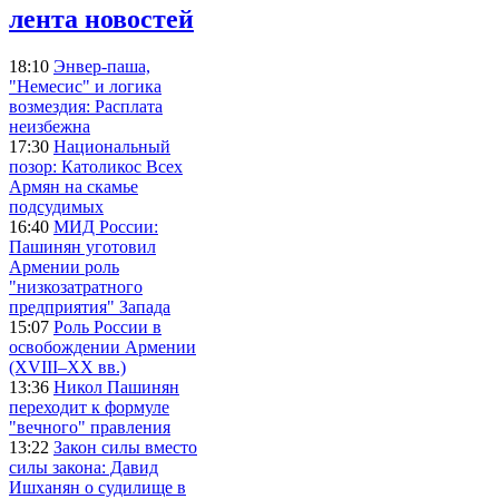
лента новостей
18:10
Энвер-паша,
"Немесис" и логика
возмездия: Расплата
неизбежна
17:30
Национальный
позор: Католикос Всех
Армян на скамье
подсудимых
16:40
МИД России:
Пашинян уготовил
Армении роль
"низкозатратного
предприятия" Запада
15:07
Роль России в
освобождении Армении
(XVIII–XX вв.)
13:36
Никол Пашинян
переходит к формуле
"вечного" правления
13:22
Закон силы вместо
силы закона: Давид
Ишханян о судилище в