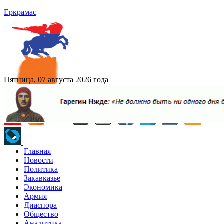
Еркрамас
Пятница, 07 августа 2026 года
Главная
Новости
Политика
Закавказье
Экономика
Армия
Диаспора
Общество
Аналитика