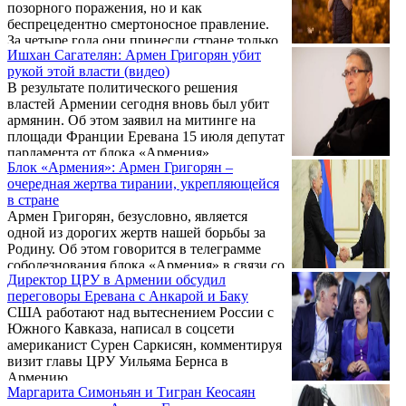
позорного поражения, но и как
беспрецедентно смертоносное правление.
За четыре года они принесли стране только
Ишхан Сагателян: Армен Григорян убит
смерть, разрушения, горе и боль. Об этом,
рукой этой власти (видео)
как сообщает Новости Армении -
В результате политического решения
NEWS.am, пишет газета «Паст».
властей Армении сегодня вновь был убит
армянин. Об этом заявил на митинге на
площади Франции Еревана 15 июля депутат
парламента от блока «Армения»,
Блок «Армения»: Армен Григорян –
представитель Верховного органа АРФ
очередная жертва тирании, укрепляющейся
Дашнакцутюн Ишхан Сагателян. «Армен
в стране
Григорян убит рукой этой власти, при
Армен Григорян, безусловно, является
непосредственном участии их марионеток –
одной из дорогих жертв нашей борьбы за
следователя, судьи и прокурора», – заявил
Родину. Об этом говорится в телеграмме
Сагателян.
соболезнования блока «Армения» в связи со
Директор ЦРУ в Армении обсудил
смертью продюсера Армена Григоряна.
переговоры Еревана с Анкарой и Баку
США работают над вытеснением России с
Южного Кавказа, написал в соцсети
американист Сурен Саркисян, комментируя
визит главы ЦРУ Уильяма Бернса в
Армению.
Маргарита Симоньян и Тигран Кеосаян