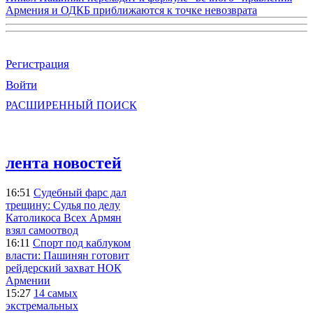
Армения и ОДКБ приближаются к точке невозврата
Регистрация
Войти
РАСШИРЕННЫЙ ПОИСК
лента новостей
16:51
Судебный фарс дал
трещину: Судья по делу
Католикоса Всех Армян
взял самоотвод
16:11
Спорт под каблуком
власти: Пашинян готовит
рейдерский захват НОК
Армении
15:27
14 самых
экстремальных