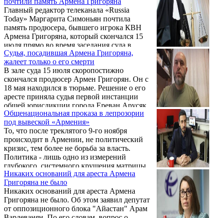
почтили память Армена Григоряна
Главный редактор телеканала «Russia
Today» Маргарита Симоньян почтила
память продюсера, бывшего игрока КВН
Армена Григоряна, который скончался 15
июля прямо во время заседания суда в
Судья, посадившая Армена Григоряна,
Ереване.
жалеет только о его смерти
В зале суда 15 июля скоропостижно
скончался продюсер Армен Григорян. Он с
18 мая находился в тюрьме. Решение о его
аресте приняла судья первой инстанции
общей юрисдикции города Ереван Арусяк
Общенациональная проказа в лепрозории
Алексанян, которая дала санкции и на арест
под вывеской «Армения»
Аветика Чалабяна, Мамикона Асланяна,
То, что после треклятого 9-го ноября
Мики Бадаляна, Нарека Манташяна. Об
происходит в Армении, не политический
этом, согласно сообщению Новости
кризис, тем более не борьба за власть.
Армении - NEWS.am, пишет Hraparak.am.
Политика - лишь одно из измерений
глубокого, системного крушения матрицы
Никаких оснований для ареста Армена
Третьей Республики. Этот кризис - кризис
Григоряна не было
ценностей, морали, нарративов и
Никаких оснований для ареста Армена
человечности.
Григоряна не было. Об этом заявил депутат
от оппозиционного блока "Айастан" Арам
Вардеванян. По его словам, вопрос о