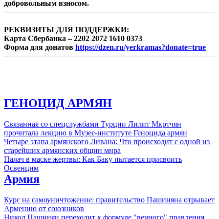
добровольным взносом.
РЕКВИЗИТЫ ДЛЯ ПОДДЕРЖКИ:
Карта Сбербанка – 2202 2072 1610 0373
Форма для донатов
https://dzen.ru/yerkramas?donate=true
ГЕНОЦИД АРМЯН
Связанная со спецслужбами Турции Лилит Мкртчян
прочитала лекцию в Музее-институте Геноцида армян
Четыре этапа армянского Ливана: Что происходит с одной из
старейших армянских общин мира
Палач в маске жертвы: Как Баку пытается присвоить
Освенцим
Армия
Курс на самоуничтожение: правительство Пашиняна отрывает
Армению от союзников
Никол Пашинян переходит к формуле "вечного" правления