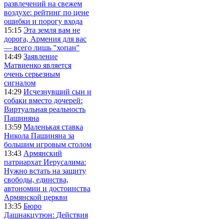
развлечений на свежем
воздухе: рейтинг по цене
ошибки и порогу входа
15:15
Эта земля вам не
дорога, Армения для вас
— всего лишь "хопан"
14:49
Заявление
Матвиенко является
очень серьезным
сигналом
14:29
Исчезнувший сын и
собаки вместо дочерей:
Виртуальная реальность
Пашиняна
13:59
Маленькая ставка
Никола Пашиняна за
большим игровым столом
13:43
Армянский
патриархат Иерусалима:
Нужно встать на защиту
свободы, единства,
автономии и достоинства
Армянской церкви
13:35
Бюро
Дашнакцутюн: Действия