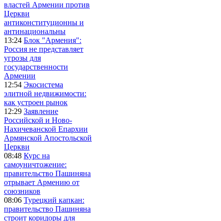
властей Армении против
Церкви
антиконституционны и
антинациональны
13:24
Блок "Армения":
Россия не представляет
угрозы для
государственности
Армении
12:54
Экосистема
элитной недвижимости:
как устроен рынок
12:29
Заявление
Российской и Ново-
Нахичеванской Епархии
Армянской Апостольской
Церкви
08:48
Курс на
самоуничтожение:
правительство Пашиняна
отрывает Армению от
союзников
08:06
Турецкий капкан:
правительство Пашиняна
строит коридоры для