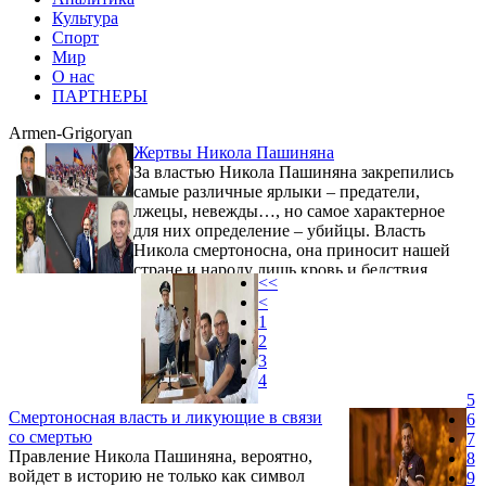
Культура
Спорт
Мир
О нас
ПАРТНЕРЫ
Armen-Grigoryan
Жертвы Никола Пашиняна
За властью Никола Пашиняна закрепились
самые различные ярлыки – предатели,
лжецы, невежды…, но самое характерное
для них определение – убийцы. Власть
Никола смертоносна, она приносит нашей
стране и народу лишь кровь и бедствия.
<<
<
1
2
3
4
5
Смертоносная власть и ликующие в связи
6
со смертью
7
Правление Никола Пашиняна, вероятно,
8
войдет в историю не только как символ
9