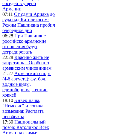
соседей в ущерб
Армении
07:11
От сдачи Арцаха до
суда над Католикосом:
Режим Пашиняна пробил
очередное дно
06:28
При Пашиняне
российско-армянские
отношения будут
деградировать
22:28
Красиво жить не
запретишь... Особенно
армянским чиновникам
21:27
Армянский спорт
(4-6 августа): футбол,
водные виды,
единоборства, теннис,
хоккей
18:10
Энвер-паша,
"Немесис" и логика
возмездия: Расплата
неизбежна
17:30
Национальный
позор: Католикос Всех
Армян на скамье