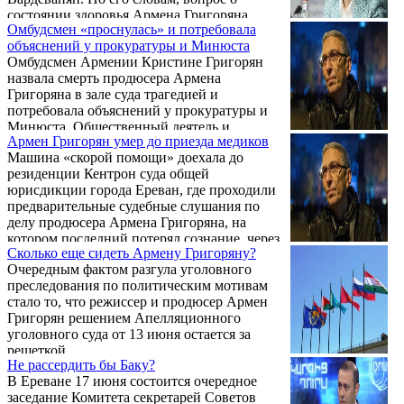
состоянии здоровья Армена Григоряна
Омбудсмен «проснулась» и потребовала
постоянно поднимал его адвокат Рубен
объяснений у прокуратуры и Минюста
Меликян, но судьи, следователи и
Омбудсмен Армении Кристине Григорян
прокуроры проигнорировали все
назвала смерть продюсера Армена
обращения, поскольку должны обеспечить
Григоряна в зале суда трагедией и
"фетиш ареста".
потребовала объяснений у прокуратуры и
Минюста. Общественный деятель и
Армен Григорян умер до приезда медиков
продюсер Армен Григорян умер прямо во
Машина «скорой помощи» доехала до
время заседания суда. Присутствующие
резиденции Кентрон суда общей
пытались оказать первую помощь, однако
юрисдикции города Ереван, где проходили
прибывшая бригада "Скорой помощи"
предварительные судебные слушания по
констатировала смерть.
делу продюсера Армена Григоряна, на
котором последний потерял сознание, через
Сколько еще сидеть Армену Григоряну?
9 минут после вызова. Об этом заявила в
Очередным фактом разгула уголовного
беседе с корреспондентом Новости
преследования по политическим мотивам
Армении – NEWS.am директор ЗАО
стало то, что режиссер и продюсер Армен
«Скорая помощь» Тагуи Степанян.
Григорян решением Апелляционного
уголовного суда от 13 июня остается за
решеткой.
Не рассердить бы Баку?
В Ереване 17 июня состоится очередное
заседание Комитета секретарей Советов