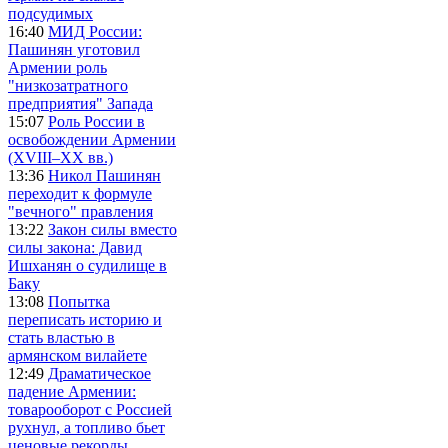
подсудимых
16:40
МИД России:
Пашинян уготовил
Армении роль
"низкозатратного
предприятия" Запада
15:07
Роль России в
освобождении Армении
(XVIII–XX вв.)
13:36
Никол Пашинян
переходит к формуле
"вечного" правления
13:22
Закон силы вместо
силы закона: Давид
Ишханян о судилище в
Баку
13:08
Попытка
переписать историю и
стать властью в
армянском вилайете
12:49
Драматическое
падение Армении:
товарооборот с Россией
рухнул, а топливо бьет
ценовые рекорды