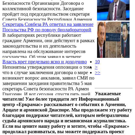
Безопасности Организации Договора о
коллективной безопасности. Заседание
пройдет под председательством секретаря
Совета Безопасности Республики Армения,
Секретарь Совбеза РА ответил на заявление
председателя Комитета секретарей Совбеза
Посольства РФ по поводу биолабораторий
ОДКБ Армена Григоряна.
В лабораториях республики работают
граждане Армении, они действуют в рамках
законодательства и их деятельность
направлена на обслуживание интересов
государства. Об этом заявил в четверг
Власть врет предельно ясно и доходчиво
10
журналистам секретарь Совбеза Армении
Непонятны утверждения оппозиции о том,
>
Армен Григорян.
что в случае заключения договора о мире
>>
возникнет вопрос анклавов, заявил СМИ по
завершении заседания правительства 5 мая
секретарь Совета безопасности РА Армен
Уважаемые
Григорян. И вот сегодня, спустя пять дней,
читатели! Уже более тридцати лет Информационный
азербайджанская сторона по сути
центр «Еркрамас» рассказывает о событиях в Армении,
разъяснила секретарю Совбеза РА
Арцахе и армянской Диаспоре. Мы продолжаем эту работу
Григоряну то, о чем уже достаточно
благодаря поддержке читателей, которым небезразличны
продолжительное время говорит вышедшая
судьба армянского народа и независимая журналистика.
на борьбу с этой властью оппозиция.
Если вы цените нашу работу и хотите, чтобы «Еркрамас»
продолжал развиваться, вы можете поддержать проект