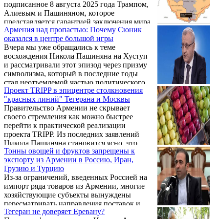
подписанное 8 августа 2025 года Трампом,
Алиевым и Пашиняном, которое
представляется гарантией заключения мира
Армения над пропастью: Почему Сюник
между Азербайджаном и Арменией и
оказался в центре большой игры
залогом процветания и прогресса нашей
Вчера мы уже обращались к теме
страны по всем направлениям. Мир,
восхождения Никола Пашиняна на Хуступ
конечно, лучше, чем война, если это
и рассматривали этот эпизод через призму
действительно мир, а не капитуляция, и
символизма, который в последние годы
если стороны действительно намерены
стал неотъемлемой частью политического
хранить верность тому, в чем расписались.
Проект TRIPP в эпицентре столкновения
почерка действующей власти. В политике
Однако истинные помыслы ...
"красных линий" Тегерана и Москвы
вообще редко бывают случайности, а в
Правительство Армении не скрывает
армянской политике последних лет
своего стремления как можно быстрее
символы зачастую оказываются не менее
перейти к практической реализации
важными, чем конкретные решения.
проекта TRIPP. Из последних заявлений
Именно поэтому появление премьер-
Никола Пашиняна становится ясно, что
министра на легендарной сюникской
Тонны овощей и фруктов запрещены к
Ереван надеется на готовность
вершине вызвало у нас не столько
экспорту из Армении в Россию, Иран,
американской стороны.
эстетические ассоциации, сколько вполне ...
Грузию и Турцию
Из-за ограничений, введенных Россией на
импорт ряда товаров из Армении, многие
хозяйствующие субъекты вынуждены
пересматривать направления поставок и
Тегеран не доверяет Еревану?
искать новые рынки сбыта. Однако выход