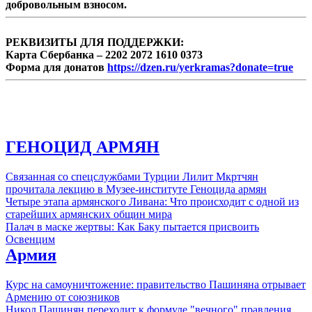
добровольным взносом.
специальные подразделения коммандос
занимались сбором разведданных и
операциями с использованием
РЕКВИЗИТЫ ДЛЯ ПОДДЕРЖКИ:
беспилотников. ...
Карта Сбербанка – 2202 2072 1610 0373
Форма для донатов
https://dzen.ru/yerkramas?donate=true
ГЕНОЦИД АРМЯН
Связанная со спецслужбами Турции Лилит Мкртчян
прочитала лекцию в Музее-институте Геноцида армян
Четыре этапа армянского Ливана: Что происходит с одной из
старейших армянских общин мира
Палач в маске жертвы: Как Баку пытается присвоить
Освенцим
Армия
Курс на самоуничтожение: правительство Пашиняна отрывает
Армению от союзников
Никол Пашинян переходит к формуле "вечного" правления