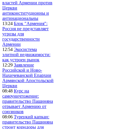
властей Армении против
Церкви
антиконституционны и
антинациональны
13:24
Блок "Армения":
Россия не представляет
угрозы для
государственности
Армении
12:54
Экосистема
элитной недвижимости:
как устроен рынок
12:29
Заявление
Российской и Ново-
Нахичеванской Епархии
Армянской Апостольской
Церкви
08:48
Курс на
самоуничтожение:
правительство Пашиняна
отрывает Армению от
союзников
08:06
Турецкий капкан:
правительство Пашиняна
строит коридоры для