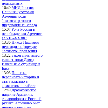
подсудимых
16:40
МИД России:
Пашинян уготовил
Армении роль
"низкозатратного
предприятия" Запада
15:07
Роль России в
освобождении Армении
(XVIII–XX вв.)
13:36
Никол Пашинян
переходит к формуле
"вечного" правления
13:22
Закон силы вместо
силы закона: Давид
Ишханян о судилище в
Баку
13:08
Попытка
переписать историю и
стать властью в
армянском вилайете
12:49
Драматическое
падение Армении:
товарооборот с Россией
рухнул, а топливо бьет
ценовые рекорды