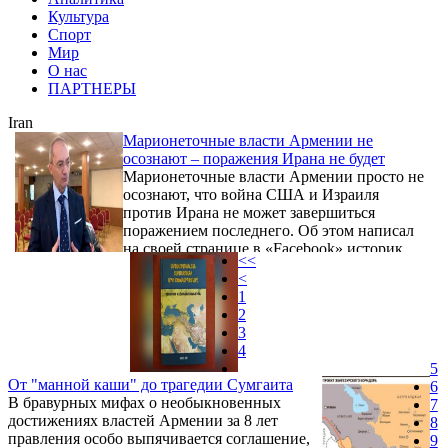
Культура
Спорт
Мир
О нас
ПАРТНЕРЫ
Iran
Марионеточные власти Армении не
осознают – поражения Ирана не будет
Марионеточные власти Армении просто не
осознают, что война США и Израиля
против Ирана не может завершиться
поражением последнего. Об этом написал
на своей странице в «Facebook» историк,
<<
политолог Армен Айвазян.
<
1
2
3
4
5
От "манной каши" до трагедии Сумгаита
6
В бравурных мифах о необыкновенных
7
достижениях властей Армении за 8 лет
8
правления особо выпячивается соглашение,
9