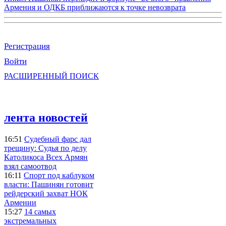
Армения и ОДКБ приближаются к точке невозврата
Регистрация
Войти
РАСШИРЕННЫЙ ПОИСК
лента новостей
16:51
Судебный фарс дал
трещину: Судья по делу
Католикоса Всех Армян
взял самоотвод
16:11
Спорт под каблуком
власти: Пашинян готовит
рейдерский захват НОК
Армении
15:27
14 самых
экстремальных