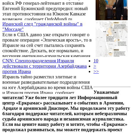
войск РФ генерал-лейтенант в отставке
Евгений Бужинский предупредил: новый
этап противостояния на Южном Кавказе
возможен, сообщает OrdoMundi.ru.
Иранский след "гражданской войны" в
"Моссаде"
Если в США давно уже открыто говорят о
провале операции «Эпическая ярость», то в
Израиле на сей счет пытались сохранять
спокойствие. Дескать, все нормально, и
весенняя американо-израильская кампания
CNN: Спецподразделения Израиля
10
против Ирана если не окончательно
действовали с территории Азербайджана
>
достигла всех поставленных целей, то уж
против Ирана
>>
точно приблизила коалицию к последнему
Израиль тайно разместил элитные и
победному этапу. И все, мол, под
военные разведывательные подразделения
контролем.
на юге Азербайджана во время войны США
Уважаемые
и Израиля против Ирана, сообщает
читатели! Уже более тридцати лет Информационный
агентство CNN со ссылкой на источники.
центр «Еркрамас» рассказывает о событиях в Армении,
По их данным, израильские силы
Арцахе и армянской Диаспоре. Мы продолжаем эту работу
находились рядом с северной границей
благодаря поддержке читателей, которым небезразличны
Ирана, в примерно в 100 километрах от
судьба армянского народа и независимая журналистика.
иранского города Тебриз, по которому
Если вы цените нашу работу и хотите, чтобы «Еркрамас»
Израиль наносил удары во время войны.
продолжал развиваться, вы можете поддержать проект
Источники CNN утверждают, что