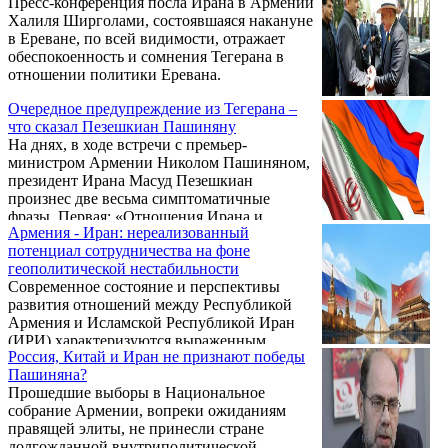
Пресс-конференция посла Ирана в Армении
на новый рынок требует не только поиска
Халиля Ширголами, состоявшаяся накануне
партнеров, но и соответствия требованиям
в Ереване, по всей видимости, отражает
страны-импортера. Речь идет о соблюдении
обеспокоенность и сомнения Тегерана в
действующих технических стандартов и
отношении политики Еревана.
критериев качества, выполнении
фитосанитарных требований, прохождении
Очередное предупреждение из Тегерана –
необходимой сертификации, оформлении
что сказал Пезешкиан Пашиняну
сопроводительной документации, а также
На днях, в ходе встречи с премьер-
подготовке ...
министром Армении Николом Пашиняном,
президент Ирана Масуд Пезешкиан
произнес две весьма симптоматичные
фразы. Первая: «Отношения Ирана и
Армения - Иран: нереализованный
Армении должны определяться
потенциал сотрудничества на фоне
исключительно волей двух государств».
геополитической нестабильности
Вторая: «Присутствие внешних игроков в
Современное состояние и перспективы
регионе лишь осложняет существующие
развития отношений между Республикой
проблемы».
Армения и Исламской Республикой Иран
(ИРИ) характеризуются выраженным
Россия, Китай и Иран не признают победы
диссонансом между декларируемым
Пашиняна?
дипломатическим потенциалом и
Прошедшие выборы в Национальное
практической реализацией двусторонних
собрание Армении, вопреки ожиданиям
договоренностей. Несмотря на регулярные
правящей элиты, не принесли стране
контакты на высоком уровне и
долгожданной внутриполитической