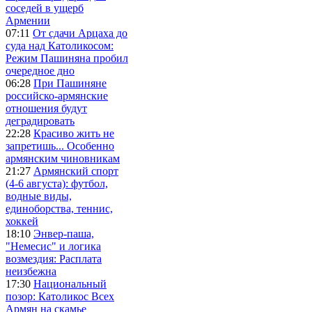
соседей в ущерб
Армении
07:11
От сдачи Арцаха до
суда над Католикосом:
Режим Пашиняна пробил
очередное дно
06:28
При Пашиняне
российско-армянские
отношения будут
деградировать
22:28
Красиво жить не
запретишь... Особенно
армянским чиновникам
21:27
Армянский спорт
(4-6 августа): футбол,
водные виды,
единоборства, теннис,
хоккей
18:10
Энвер-паша,
"Немесис" и логика
возмездия: Расплата
неизбежна
17:30
Национальный
позор: Католикос Всех
Армян на скамье