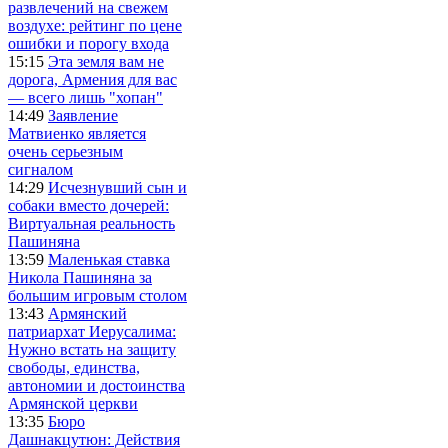
развлечений на свежем
воздухе: рейтинг по цене
ошибки и порогу входа
15:15
Эта земля вам не
дорога, Армения для вас
— всего лишь "хопан"
14:49
Заявление
Матвиенко является
очень серьезным
сигналом
14:29
Исчезнувший сын и
собаки вместо дочерей:
Виртуальная реальность
Пашиняна
13:59
Маленькая ставка
Никола Пашиняна за
большим игровым столом
13:43
Армянский
патриархат Иерусалима:
Нужно встать на защиту
свободы, единства,
автономии и достоинства
Армянской церкви
13:35
Бюро
Дашнакцутюн: Действия