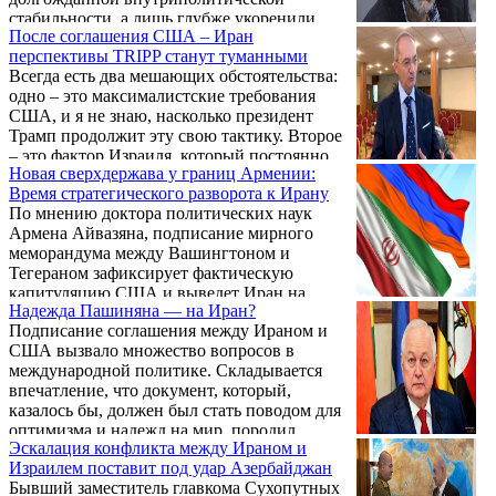
теоретическую возможность значительного
стабильности, а лишь глубже укоренили
роста товарооборота, экспертное
После соглашения США – Иран
системный кризис. Спустя две недели после
сообщество указывает на системный застой
перспективы TRIPP станут туманными
завершения голосования ключевые
во многих сферах взаимодействия.
Всегда есть два мешающих обстоятельства:
геополитические соседи и партнеры
Ситуация усугубляется сложной
одно – это максималистские требования
Еревана — Россия, Китай и Иран,
геополитической ...
США, и я не знаю, насколько президент
продолжают демонстрировать
Трамп продолжит эту свою тактику. Второе
красноречивое дипломатическое молчание.
– это фактор Израиля, который постоянно
Тот факт, что Владимир Путин, Си
Новая сверхдержава у границ Армении:
пытался мешать мирному процессу, не
Цзиньпин и Моджтаба Хаменеи до сих пор
Время стратегического разворота к Ирану
только в отношениях Иран – США, но и
не направили Николу Пашиняну
По мнению доктора политических наук
вообще идее мира и стабильности в
традиционных поздравлений ...
Армена Айвазяна, подписание мирного
регионе. Об этом заявил в беседе с
меморандума между Вашингтоном и
корреспондентом Новости Армении –
Тегераном зафиксирует фактическую
NEWS.am бывший депутат парламента
капитуляцию США и выведет Иран на
Ирана Карен Ханларян, касаясь соглашения
Надежда Пашиняна — на Иран?
уровень сверхдержавы. Эксперт в интервью
Иран – США.
Подписание соглашения между Ираном и
«Голосу Армении» объясняет, почему
США вызвало множество вопросов в
возобновление большой войны
международной политике. Складывается
маловероятно, и призывает Ереван
впечатление, что документ, который,
немедленно заключить стратегический
казалось бы, должен был стать поводом для
военно-политический союз с Ираном. По
оптимизма и надежд на мир, породил
оценке политолога, только Тегеран сейчас
Эскалация конфликта между Ираном и
скорее новые вопросы и сомнения.
обладает ресурсами и волей, способными
Израилем поставит под удар Азербайджан
защитить Сюник и сдержать притязания
Бывший заместитель главкома Сухопутных
Баку ...