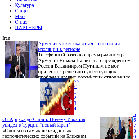
Культура
Спорт
Мир
О нас
ПАРТНЕРЫ
Iran
Армения может оказаться в состоянии
изоляции в регионе
Телефонный разговор премьер-министра
Армении Никола Пашиняна с президентом
России Владимиром Путиным не мог
привести к решению существующих
проблем в армяно-российских отношениях,
<<
поскольку они носят не только
<
экономический, но и институциональный и
1
геополитический характер. Об этом заявил
2
политолог Грант Микаелян.
3
4
5
От Арцаха до Сирии: Почему Израиль
6
увидел в Турции "новый Иран"
7
«Одним из самых неожиданных
8
геополитических событий на Ближнем
9