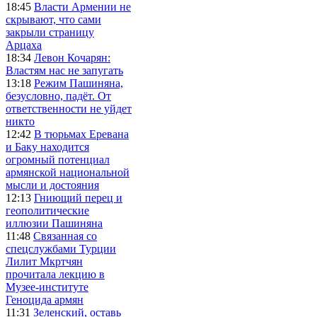
18:45
Власти Армении не
скрывают, что сами
закрыли страницу
Арцаха
18:34
Левон Кочарян:
Властям нас не запугать
13:18
Режим Пашиняна,
безусловно, падёт. От
ответственности не уйдет
никто
12:42
В тюрьмах Еревана
и Баку находится
огромный потенциал
армянской национальной
мысли и достояния
12:13
Гниющий перец и
геополитические
иллюзии Пашиняна
11:48
Связанная со
спецслужбами Турции
Лилит Мкртчян
прочитала лекцию в
Музее-институте
Геноцида армян
11:31
Зеленский, оставь