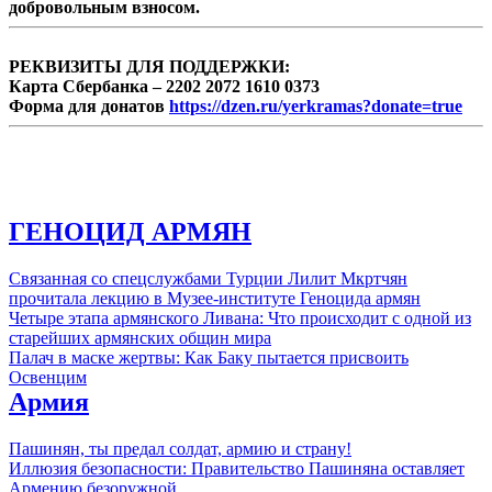
добровольным взносом.
РЕКВИЗИТЫ ДЛЯ ПОДДЕРЖКИ:
Карта Сбербанка – 2202 2072 1610 0373
Форма для донатов
https://dzen.ru/yerkramas?donate=true
ГЕНОЦИД АРМЯН
Связанная со спецслужбами Турции Лилит Мкртчян
прочитала лекцию в Музее-институте Геноцида армян
Четыре этапа армянского Ливана: Что происходит с одной из
старейших армянских общин мира
Палач в маске жертвы: Как Баку пытается присвоить
Освенцим
Армия
Пашинян, ты предал солдат, армию и страну!
Иллюзия безопасности: Правительство Пашиняна оставляет
Армению безоружной