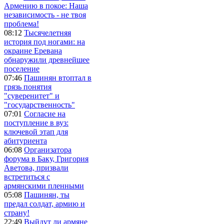
Армению в покое: Наша
независимость - не твоя
проблема!
08:12
Тысячелетняя
история под ногами: на
окраине Еревана
обнаружили древнейшее
поселение
07:46
Пашинян втоптал в
грязь понятия
"суверенитет" и
"государственность"
07:01
Согласие на
поступление в вуз:
ключевой этап для
абитуриента
06:08
Организатора
форума в Баку, Григория
Аветова, призвали
встретиться с
армянскими пленными
05:08
Пашинян, ты
предал солдат, армию и
страну!
22:49
Выйдут ли армяне