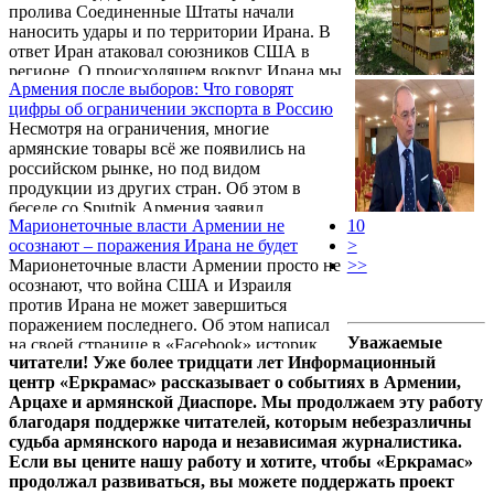
пролива Соединенные Штаты начали
азербайджанская политика давления.
наносить удары и по территории Ирана. В
ответ Иран атаковал союзников США в
регионе. О происходящем вокруг Ирана мы
Армения после выборов: Что говорят
поговорили с политическим аналитиком и
цифры об ограничении экспорта в Россию
экспертом по Ирану Арамом
Несмотря на ограничения, многие
Шахназаряном.
армянские товары всё же появились на
российском рынке, но под видом
продукции из других стран. Об этом в
беседе со Sputnik Армения заявил
Марионеточные власти Армении не
10
экономист, руководитель аналитической
осознают – поражения Ирана не будет
>
платформы tvyal.com Агаси Тавадян.
Марионеточные власти Армении просто не
>>
осознают, что война США и Израиля
против Ирана не может завершиться
поражением последнего. Об этом написал
Уважаемые
на своей странице в «Facebook» историк,
читатели! Уже более тридцати лет Информационный
политолог Армен Айвазян.
центр «Еркрамас» рассказывает о событиях в Армении,
Арцахе и армянской Диаспоре. Мы продолжаем эту работу
благодаря поддержке читателей, которым небезразличны
судьба армянского народа и независимая журналистика.
Если вы цените нашу работу и хотите, чтобы «Еркрамас»
продолжал развиваться, вы можете поддержать проект