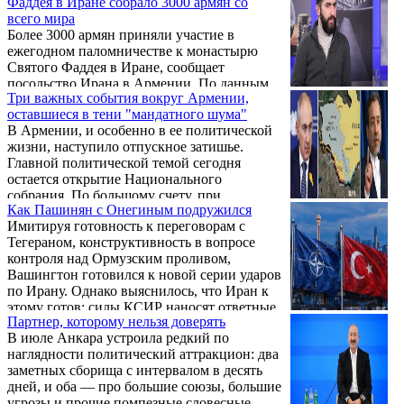
Фаддея в Иране собрало 3000 армян со
своего героя слова, которые должны были
всего мира
стать предупреждением для всех
Более 3000 армян приняли участие в
последующих поколений: «Смотрите,
ежегодном паломничестве к монастырю
смотрите! В этой толпе нет ни одного, кто
Святого Фаддея в Иране, сообщает
поднял бы руку на своих убийц!.. Изверги
посольство Ирана в Армении. По данным
поджигают дома, бросают детей в огонь,
Три важных события вокруг Армении,
дипмиссии, паломничество прошло 16-18
похищают женщин – и все это происходит
оставшиеся в тени "мандатного шума"
июля, в нем участвовали армяне из Ирана и
на глазах у ...
В Армении, и особенно в ее политической
разных стран мира.
жизни, наступило отпускное затишье.
Главной политической темой сегодня
остается открытие Национального
собрания. По большому счету, при
Как Пашинян с Онегиным подружился
сохранении нынешних тенденций и
Имитируя готовность к переговорам с
методов работы оно вряд ли окажет
Тегераном, конструктивность в вопросе
существенное влияние на процессы,
контроля над Ормузским проливом,
происходящие за пределами парламентских
Вашингтон готовился к новой серии ударов
стен.
по Ирану. Однако выяснилось, что Иран к
этому готов: силы КСИР наносят ответные
Партнер, которому нельзя доверять
комплексные удары по американским
В июле Анкара устроила редкий по
объектам в Иордании, Кувейте, Бахрейне.
наглядности политический аттракцион: два
Более того, в перечень законных целей для
заметных сборища с интервалом в десять
нанесения ударов КСИР включил и
дней, и оба — про большие союзы, большие
принадлежащие конкретно Трампу объекты
угрозы и прочие помпезные словесные