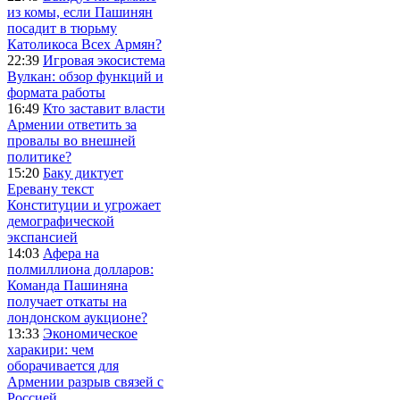
из комы, если Пашинян
посадит в тюрьму
Католикоса Всех Армян?
22:39
Игровая экосистема
Вулкан: обзор функций и
формата работы
16:49
Кто заставит власти
Армении ответить за
провалы во внешней
политике?
15:20
Баку диктует
Еревану текст
Конституции и угрожает
демографической
экспансией
14:03
Афера на
полмиллиона долларов:
Команда Пашиняна
получает откаты на
лондонском аукционе?
13:33
Экономическое
харакири: чем
оборачивается для
Армении разрыв связей с
Россией