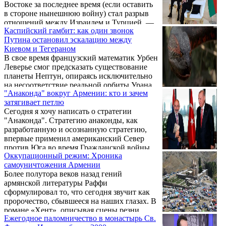
Востоке за последнее время (если оставить
в стороне нынешнюю войну) стал разрыв
отношений между Израилем и Турцией, —
Каспийский гамбит: как один звонок
пишет в своей статье под заголовком
Путина остановил эскалацию между
«Израиль применяет к Турции тот же
Киевом и Тегераном
сценарий, что ранее – к Ирану»
В свое время французский математик Урбен
американский политический аналитик
Леверье смог предсказать существование
Мейсон Летто Сталлингс. — Взаимные
планеты Нептун, опираясь исключительно
словесные выпады постепенно переросли в
на несоответствие реальной орбиты Урана
нечто, напоминающее полноценный
"Анаконда" вокруг Армении: кто и зачем
ее теоретической модели. Как восхищенно
дипломатический конфликт. Премьер-
затягивает петлю
писали современники, ученый открыл
министр Израиля Биньямин Нетаньяху
Сегодня я хочу написать о стратегии
новое небесное тело буквально «на острие
назвал ...
"Анаконда". Стратегию анаконды, как
пера». В большой политике, деятельности
разработанную и осознанную стратегию,
спецслужб и кулуарной дипломатии этот
впервые применил американский Север
принцип работает не хуже: точные
против Юга во время Гражданской войны.
прогнозы часто строятся на анализе
Оккупационный режим: Хроника
Позднее, в годы холодной войны, США
невидимых, но ощутимых гравитационных
самоуничтожения Армении
применили стратегию анаконды в
сдвигов на международной арене. Именно
Более полутора веков назад гений
отношении СССР. Затем она была
такая ...
армянской литературы Раффи
продолжена в отношении России, Ирака,
сформулировал то, что сегодня звучит как
Ливии, а теперь и Ирана...
пророчество, сбывшееся на наших глазах. В
романе «Хент», описывая сцены резни
Ежегодное паломничество в монастырь Св.
армян турками и курдами, он вложил в уста