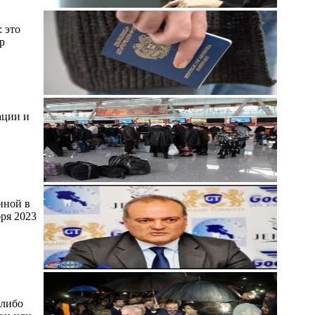
 это
р
ации и
нной в
ря 2023
 либо