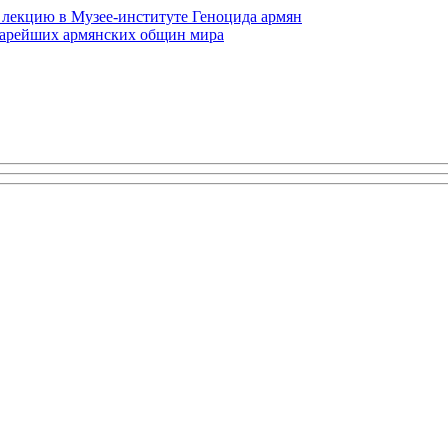
 лекцию в Музее-институте Геноцида армян
старейших армянских общин мира