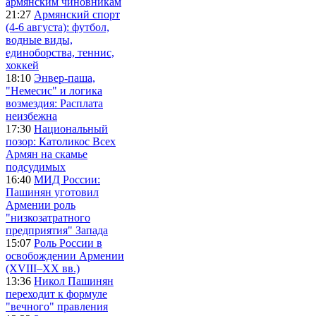
армянским чиновникам
21:27
Армянский спорт
(4-6 августа): футбол,
водные виды,
единоборства, теннис,
хоккей
18:10
Энвер-паша,
"Немесис" и логика
возмездия: Расплата
неизбежна
17:30
Национальный
позор: Католикос Всех
Армян на скамье
подсудимых
16:40
МИД России:
Пашинян уготовил
Армении роль
"низкозатратного
предприятия" Запада
15:07
Роль России в
освобождении Армении
(XVIII–XX вв.)
13:36
Никол Пашинян
переходит к формуле
"вечного" правления