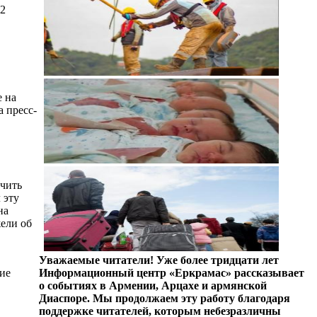
22
е на
 пресс-
ичить
 эту
на
жели об
Уважаемые читатели! Уже более тридцати лет
кие
Информационный центр «Еркрамас» рассказывает
о событиях в Армении, Арцахе и армянской
Диаспоре. Мы продолжаем эту работу благодаря
поддержке читателей, которым небезразличны