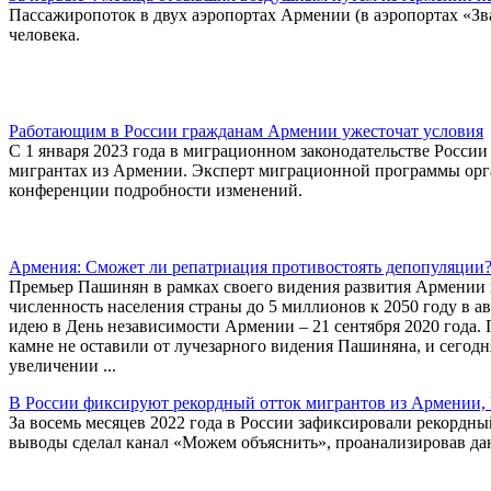
Пассажиропоток в двух аэропортах Армении (в аэропортах «Зва
человека.
Работающим в России гражданам Армении ужесточат условия
С 1 января 2023 года в миграционном законодательстве Росси
мигрантах из Армении. Эксперт миграционной программы орга
конференции подробности изменений.
Армения: Сможет ли репатриация противостоять депопуляции
Премьер Пашинян в рамках своего видения развития Армении 
численность населения страны до 5 миллионов к 2050 году в авг
идею в День независимости Армении – 21 сентября 2020 года. 
камне не оставили от лучезарного видения Пашиняна, и сегодн
увеличении ...
В России фиксируют рекордный отток мигрантов из Армении, 
За восемь месяцев 2022 года в России зафиксировали рекордн
выводы сделал канал «Можем объяснить», проанализировав да