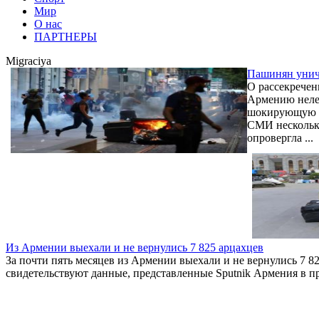
Мир
О нас
ПАРТНЕРЫ
Migraciya
Пашинян унич
О рассекречен
Армению нелег
шокирующую но
СМИ несколько
опровергла ...
Из Армении выехали и не вернулись 7 825 арцахцев
За почти пять месяцев из Армении выехали и не вернулись 7 
свидетельствуют данные, представленные Sputnik Армения в пр