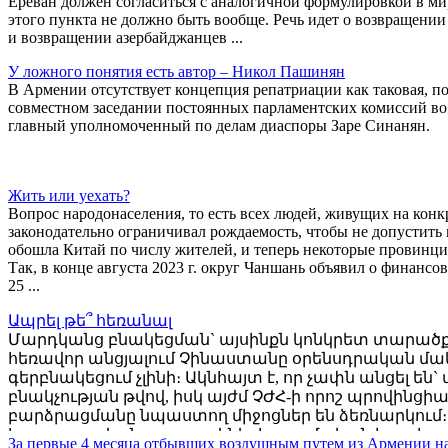
Ереван должен согласиться с аналогичной формулировкой в ми
этого пункта не должно быть вообще. Речь идет о возвращени
и возвращении азербайджанцев ...
У ложного понятия есть автор – Никол Пашинян
В Армении отсутствует концепция репатриации как таковая, п
совместном заседании постоянных парламентских комиссий во 
главный уполномоченный по делам диаспоры Заре Синанян.
Жить или уехать?
Вопрос народонаселения, то есть всех людей, живущих на ко
законодательно ограничивал рождаемость, чтобы не допустить 
обошла Китай по числу жителей, и теперь некоторые провинц
Так, в конце августа 2023 г. округ Чаншань объявил о финанс
25 ...
Ապրել թե՞ հեռանալ
Մարդկանց բնակեցման` այսինքն կոնկրետ տարածք
հեռավոր անցյալում Չինաստանը օրենսդրական մակ
գերբնակեցում չլինի։ Ակնհայտ է, որ չափն անցել
բնակչության թվով, իսկ այժմ ՉԺՀ-ի որոշ պրովինց
բարձրացմանը նպաստող միջոցներ են ձեռնարկում։ 
հայտարարեց նորապսակների դրամական խրախուսմ
За первые 4 месяца отбывших воздушным путем из Армении н