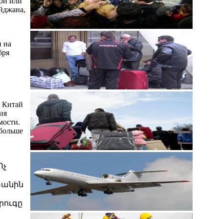
он или
йджана,
и на
бря
м Китай
ия
мости.
 больше
Ոչ
տանին
րուգը