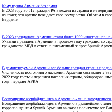
Кому нужна Армения без армян
В 2023 году 36 512 граждан РА выехали из страны и не вернул
означает, что армяне покидают свое государство. Об этом в с
Варданян.
В 2023 гражданами Армении стали более 1000 иностранцев не
Указами президента Армении в прошлом году гражданство стр
гражданства МВД в ответ на письменный запрос Sputnik Армен
В демонтируемой Армении все больше граждан страны предпо
Численность постоянного населения Армении составляет 2 932
2022 году третьей переписи населения страны, обнародованны
года, передает АРКА.
Возвращение азербайджанцев в Армению - мина замедленного
Возвращение азербайджанцев в Армению в дальнейшем станет м
корреспондентом Sputnik Армения высказал политтехнолог Виг