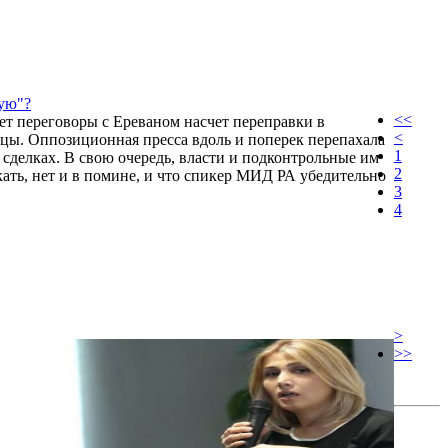
ую"?
<<
ет переговоры с Ереваном насчет переправки в
<
нцы. Оппозиционная пресса вдоль и поперек перепахала
1
делках. В свою очередь, власти и подконтрольные им
2
кать, нет и в помине, и что спикер МИД РА убедительно
3
4
>
>>