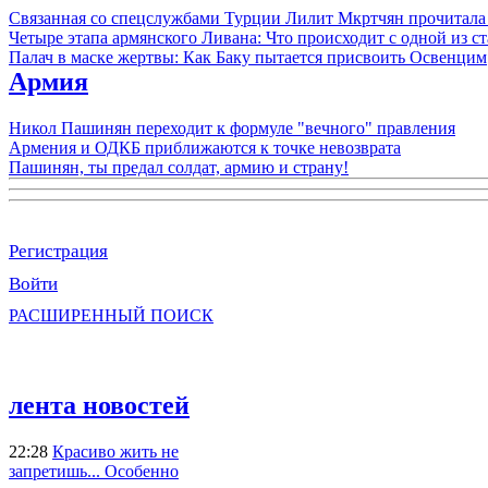
Связанная со спецслужбами Турции Лилит Мкртчян прочитала
Четыре этапа армянского Ливана: Что происходит с одной из 
Палач в маске жертвы: Как Баку пытается присвоить Освенцим
Армия
Никол Пашинян переходит к формуле "вечного" правления
Армения и ОДКБ приближаются к точке невозврата
Пашинян, ты предал солдат, армию и страну!
Регистрация
Войти
РАСШИРЕННЫЙ ПОИСК
лента новостей
22:28
Красиво жить не
запретишь... Особенно