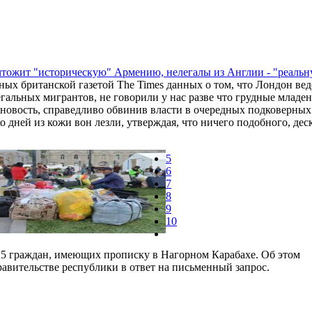
тожит "историческую" Армению, нелегалы из Англии - "реальн
ных британской газетой The Times данных о том, что Лондон вед
альных мигрантов, не говорили у нас разве что грудные младе
вость, справедливо обвинив власти в очередных подковерных с
 дней из кожи вон лезли, утверждая, что ничего подобного, дес
5
6
7
8
9
10
825 граждан, имеющих прописку в Нагорном Карабахе. Об этом
авительстве республики в ответ на письменный запрос.