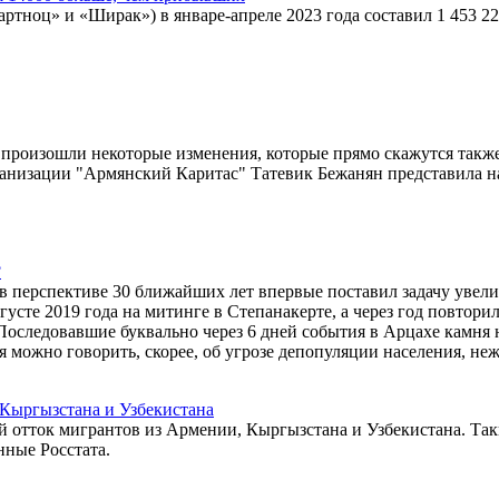
ртноц» и «Ширак») в январе-апреле 2023 года составил 1 453 2
и произошли некоторые изменения, которые прямо скажутся такж
низации "Армянский Каритас" Татевик Бежанян представила на
?
в перспективе 30 ближайших лет впервые поставил задачу увел
усте 2019 года на митинге в Степанакерте, а через год повторил
Последовавшие буквально через 6 дней события в Арцахе камня 
я можно говорить, скорее, об угрозе депопуляции населения, не
Кыргызстана и Узбекистана
ый отток мигрантов из Армении, Кыргызстана и Узбекистана. Та
нные Росстата.