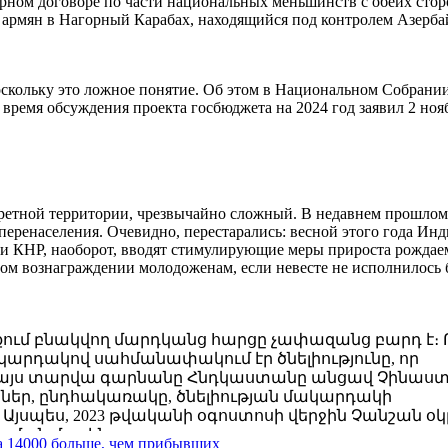
рном договоре по части национальных меньшинств с обеих стор
и армян в Нагорный Карабах, находящийся под контролем Азерба
оскольку это ложное понятие. Об этом в Национальном Собрани
время обсуждения проекта госбюджета на 2024 год заявил 2 ноя
нкретной территории, чрезвычайно сложный. В недавнем прошло
перенаселения. Очевидно, перестарались: весной этого года Инд
ии КНР, наоборот, вводят стимулирующие меры прироста рождае
овом вознаграждении молодоженам, если невесте не исполнилось
ում բնակվող մարդկանց հարցը չափազանց բարդ է։ 
արդակով սահմանափակում էր ծնելիությունը, որ
 են` այս տարվա գարնանը Հնդկաստանը անցավ Չինաս
իաներ, ընդհակառակը, ծնելիության մակարդակի
Այսպես, 2023 թվականի օգոստոսի վերջին Չանշան օկ
ան մասին, ...
а 14000 больше, чем прибывших