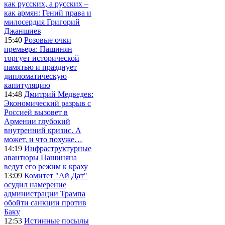
как русских, а русских –
как армян: Гений права и
милосердия Григорий
Джаншиев
15:40
Розовые очки
премьера: Пашинян
торгует исторической
памятью и празднует
дипломатическую
капитуляцию
14:48
Дмитрий Медведев:
Экономический разрыв с
Россией вызовет в
Армении глубокий
внутренний кризис. А
может, и что похуже…
14:19
Инфраструктурные
авантюры Пашиняна
ведут его режим к краху
13:09
Комитет "Ай Дат"
осудил намерение
администрации Трампа
обойти санкции против
Баку
12:53
Истинные посылы