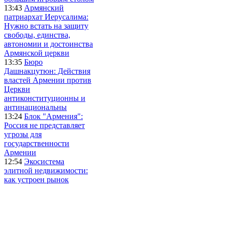
13:43
Армянский
патриархат Иерусалима:
Нужно встать на защиту
свободы, единства,
автономии и достоинства
Армянской церкви
13:35
Бюро
Дашнакцутюн: Действия
властей Армении против
Церкви
антиконституционны и
антинациональны
13:24
Блок "Армения":
Россия не представляет
угрозы для
государственности
Армении
12:54
Экосистема
элитной недвижимости:
как устроен рынок