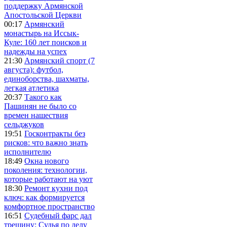
поддержку Армянской
Апостольской Церкви
00:17
Армянский
монастырь на Иссык-
Куле: 160 лет поисков и
надежды на успех
21:30
Армянский спорт (7
августа): футбол,
единоборства, шахматы,
легкая атлетика
20:37
Такого как
Пашинян не было со
времен нашествия
сельджуков
19:51
Госконтракты без
рисков: что важно знать
исполнителю
18:49
Окна нового
поколения: технологии,
которые работают на уют
18:30
Ремонт кухни под
ключ: как формируется
комфортное пространство
16:51
Судебный фарс дал
трещину: Судья по делу