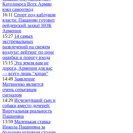
Католикоса Всех Армян
взял самоотвод
16:11
Спорт под каблуком
власти: Пашинян готовит
рейдерский захват НОК
Армении
15:27
14 самых
экстремальных
развлечений на свежем
воздухе: рейтинг по цене
ошибки и порогу входа
15:15
Эта земля вам не
дорога, Армения для вас
— всего лишь "хопан"
14:49
Заявление
Матвиенко является
очень серьезным
сигналом
14:29
Исчезнувший сын и
собаки вместо дочерей:
Виртуальная реальность
Пашиняна
13:59
Маленькая ставка
Никола Пашиняна за
большим игровым столом