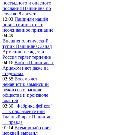
постыдного и опасного
послания Пашиняна по
случаю 8 августа
12:03
Пашинян нашёл
нового виноватого:
неожиданное признание
04:49
Внешнеполитический
тупик Пашиняна: Запад
Армению не ждет, а
Россия теряет терпение
04:16
Война Пашиняна с
Арцахом идет даже на
стадионах
03:55
Восемь лет
ненависти: армянский
режиссер о расколе
общества и произволе
властей
03:30
"Фабрика фейков"
— в парламенте или
Главный враг Пашиняна
— правда
01:14
Всемирный совет
церквей выразил