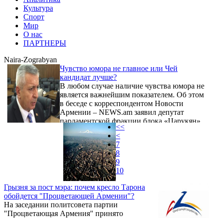
Культура
Спорт
Мир
О нас
ПАРТНЕРЫ
Naira-Zograbyan
Чувство юмора не главное или Чей
кандидат лучше?
В любом случае наличие чувства юмора не
является важнейшим показателем. Об этом
в беседе с корреспондентом Новости
Армении – NEWS.am заявил депутат
парламентской фракции блока «Царукян»
<<
Сергей Багратян, комментируя выдвижение
<
комика Айка Марутяна на должность мэра
7
Еревана (он возглавит избирательный
8
список партии «Гражданский договор» на
9
выборах в Совет старейшин столицы).
10
Грызня за пост мэра: почем кресло Тарона
обойдется "Процветающей Армении"?
На заседании политсовета партии
"Процветающая Армения" принято