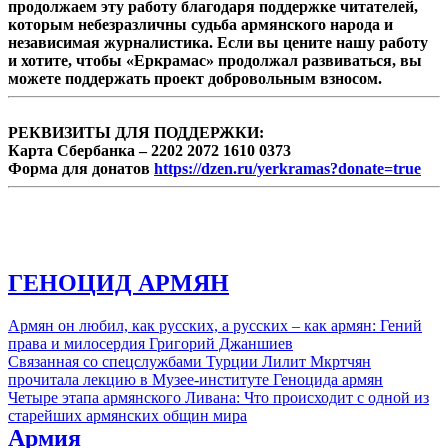
продолжаем эту работу благодаря поддержке читателей,
которым небезразличны судьба армянского народа и
независимая журналистика. Если вы цените нашу работу
и хотите, чтобы «Еркрамас» продолжал развиваться, вы
можете поддержать проект добровольным взносом.
РЕКВИЗИТЫ ДЛЯ ПОДДЕРЖКИ:
Карта Сбербанка – 2202 2072 1610 0373
Форма для донатов
https://dzen.ru/yerkramas?donate=true
ГЕНОЦИД АРМЯН
Армян он любил, как русских, а русских – как армян: Гений
права и милосердия Григорий Джаншиев
Связанная со спецслужбами Турции Лилит Мкртчян
прочитала лекцию в Музее-институте Геноцида армян
Четыре этапа армянского Ливана: Что происходит с одной из
старейших армянских общин мира
Армия