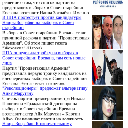
решение о том, что список партии на
предстоящих выборах в Совет старейшин
Еревана возглавит Наира Зограбян. Именно
В ППА протестует против кандидатуры
ее кандидатура стала поводом для
Наиры Зограбян на выборах в Совет
конфликта в партии.
старейшин
Выборы в Совет старейшин Еревана стали
причиной раскола в партии "Процветающая
Армения". Об этом пишет газета
"Жоховурд" (Народ).
ППА определила тройку на выборах в
Совет старейшин Еревана, там есть новые
лица
Партия "Процветающая Армения"
представила первую тройку кандидатов на
внеочередных выборах в Совет старейшин
Еревана. Это депутат, секретарь
"Революционеры" предложат альтернативу
политсовета партии ППА Наира Зограбян,
Айку Марутяну
обозреватель телекомпании "Кентрон"
Список партии премьер-министра Никола
(Центр) Петрос Казарян и политический
Пашиняна «Гражданский договор» на
обозреватель Арман Абовян. Об этом
выборах в Совет старейшин Еревана
сообщила пресс-служба ППА.
возглавит актер Айк Марутян – Каргин
Айко. Он кандидат партии на должность
Наира Зограбян: К окончательному
мэра. Это решение, безусловно, не принято