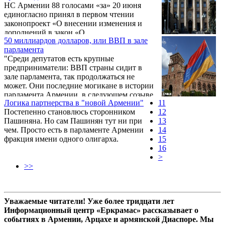
НС Армении 88 голосами «за» 20 июня
Армении, публикуем ниже:
единогласно принял в первом чтении
законопроект «О внесении изменения и
дополнений в закон «О
50 миллиардов долларов, или ВВП в зале
благотворительности».
парламента
"Среди депутатов есть крупные
предприниматели: ВВП страны сидит в
зале парламента, так продолжаться не
может. Они последние могикане в истории
парламента Армении, в следующем созыве
Логика партнерства в "новой Армении"
11
предпринимателей не будет. Они будут
Постепенно становлюсь сторонником
12
защищены законом, и им не придется
Пашиняна. Но сам Пашинян тут ни при
13
вступать в клуб избранных", - заявил лидер
чем. Просто есть в парламенте Армении
14
партии "Лусавор Айастан" Эдмон Марукян.
фракция имени одного олигарха.
15
16
>
>>
Уважаемые читатели! Уже более тридцати лет
Информационный центр «Еркрамас» рассказывает о
событиях в Армении, Арцахе и армянской Диаспоре. Мы