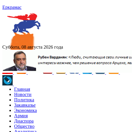
Еркрамас
Суббота, 08 августа 2026 года
Главная
Новости
Политика
Закавказье
Экономика
Армия
Диаспора
Общество
Аналитика