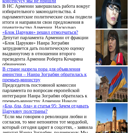
консенсусу мы не пришли
положительно как среди жителей Еревана,
В НС Армении завершилась работа вокруг
так и среди политических сил, которые
избирательного законодательства. 4
решили участвовать в выборах.
парламентские политические силы подвели
итоги и направили свои предложения в
правительство Армении. Насколько
«Блок Царукян» решил отмолчаться?
оправдались ожидания ППА, в каком
Депутат парламента Армении от фракции
формате она примет участие в выборах – об
«Блок Царукян» Наира Зограбян
этом в беседе с «Арменпресс» рассказала
затрудняется дать политическую оценку
главный секретарь политсовета ППА Наира
выдвинутому в отношении второго
Зограбян.
президента Армении Роберта Кочаряна
обвинению.
В стране назрела пора для объявления
амнистии – Наира Зограбян обратилась к
премьер-министру
Председатель постоянной комиссии
парламента по вопросам европейской
интеграции Наира Зограбян обратилась к
премьер-министру Армении Николу
«Бла, бла, бла» и статья 95: Зачем отдавать
Пашиняну с просьбой объявить амнистию в
Царукяну полстраны?
республике.
"Если мы говорим о революции любви и
согласия, то мне непонятен тот мордобой,
который сегодня царит в соцсетях, - заявила
депутат Наира Зограбян, подчеркнув: Мы