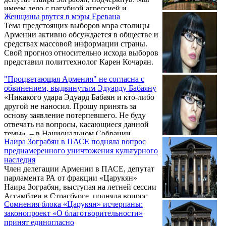
имеем дело с пагубной агрессией и
Женщины рвутся в мэры Еревана
пагубной ненавистью, стремлением
Тема предстоящих выборов мэра столицы
уничтожить, сровнять с землей тех, чье
Армении активно обсуждается в обществе и
мнение они не разделяют". Зограбян, по
средствах массовой информации страны.
версии СМИ, возглавит список ППА на
Свой прогноз относительно исхода выборов
внеочередных выборах в Совет общины
представил политтехнолог Карен Кочарян.
Еревана. Известно, что ППА пойдет на
столичные выборы в одиночку, без блока
"Процветающая Армения" не согласна с
"Царукян".
обвинением, выдвинутым Эдуарду Бабаяну
«Никакого удара Эдуард Бабаян и кто-либо
другой не наносил. Прошу принять за
основу заявление потерпевшего. Не буду
отвечать на вопросы, касающиеся данной
темы», – в Национальном Собрании
Наира Зограбян в ПАСЕ подняла вопрос
Армении заявила сегодня депутат от
преднамеренного уничтожения культурного
фракции «Царукян» Наира Зограбян,
наследия
обратившись к инциденту в
Член делегации Армении в ПАСЕ, депутат
спорткомплексе «Олимпаван» в Ереване.
парламента РА от фракции «Царукян»
Наира Зограбян, выступая на летней сессии
Ассамблеи в Страсбурге, подняла вопрос
Сомнения блока «Царукян» исчерпаны:
преднамеренного уничтожения культурного
законопроект «О благотворительности»
наследия. Речь Наиры Зограбян, которую
принят единогласно
приводит пресс-служба парламента