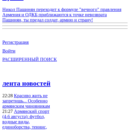
Никол Пашинян переходит к формуле "вечного" правления
Армения и ОДКБ приближаются к точке невозврата
Пашинян, ты предал солдат, армию и страну!
Регистрация
Войти
РАСШИРЕННЫЙ ПОИСК
лента новостей
22:28
Красиво жить не
запретишь... Особенно
армянским чиновникам
21:27
Армянский спорт
(4-6 августа): футбол,
водные виды,
единоборства, теннис,