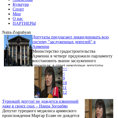
Культура
Спорт
Мир
О нас
ПАРТНЕРЫ
Naira-Zograbyan
Депутаты предлагают ликвидировать всю
систему "заслуженных деятелей" в
Армении
Министерство градостроительства
Армении в четверг предложило парламенту
восстановить звание заслуженного
строителя, в ответ некоторые депутаты
<<
выступили категорически против и
<
предложили ликвидировать всю систему
9
"заслуг" в целом.
10
11
12
Турецкий депутат не дождется извинений
даже в своих снах – Наира Зограбян
Депутат турецкого меджлиса армянского
происхождения Маргар Есаян не дождется