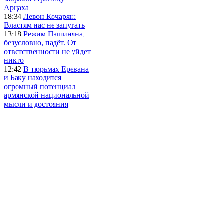
Арцаха
18:34
Левон Кочарян:
Властям нас не запугать
13:18
Режим Пашиняна,
безусловно, падёт. От
ответственности не уйдет
никто
12:42
В тюрьмах Еревана
и Баку находится
огромный потенциал
армянской национальной
мысли и достояния