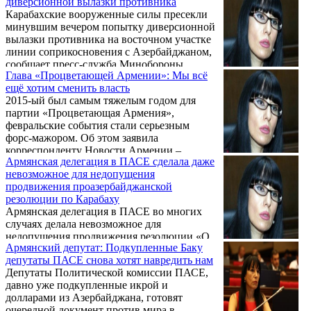
диверсионной вылазки противника
корреспондентом Новости Армении –
Карабахские вооруженные силы пресекли
NEWS.am заявила член армянской
минувшим вечером попытку диверсионной
делегации в ПАСЕ Наира Зограбян.
вылазки противника на восточном участке
линии соприкосновения с Азербайджаном,
сообщает пресс-служба Минобороны
Глава «Процветающей Армении»: Мы всё
Нагорно-Карабахской Республики.
ещё хотим сменить власть
2015-ый был самым тяжелым годом для
партии «Процветающая Армения»,
февральские события стали серьезным
форс-мажором. Об этом заявила
корреспонденту Новости Армении –
Армянская делегация в ПАСЕ сделала даже
NEWS.am председатель партии Наира
невозможное для недопущения
Зограбян.
продвижения проазербайджанской
резолюции по Карабаху
Армянская делегация в ПАСЕ во многих
случаях делала невозможное для
недопущения продвижения резолюции «О
Армянский депутат: Подкупленные Баку
росте напряжения в Нагорном Карабахе и
депутаты ПАСЕ снова хотят навредить нам
других оккупированных территориях
Депутаты Политической комиссии ПАСЕ,
Азербайджана». Об этом заявила глава
давно уже подкупленные икрой и
фракции «Процветающая Армения» Наира
долларами из Азербайджана, готовят
Зограбян, входящая в основной состав
очередной документ против мира в