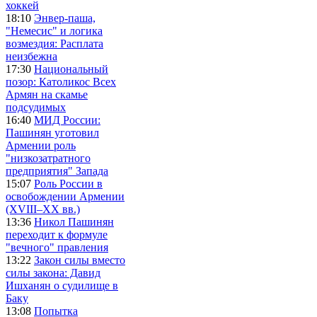
хоккей
18:10
Энвер-паша,
"Немесис" и логика
возмездия: Расплата
неизбежна
17:30
Национальный
позор: Католикос Всех
Армян на скамье
подсудимых
16:40
МИД России:
Пашинян уготовил
Армении роль
"низкозатратного
предприятия" Запада
15:07
Роль России в
освобождении Армении
(XVIII–XX вв.)
13:36
Никол Пашинян
переходит к формуле
"вечного" правления
13:22
Закон силы вместо
силы закона: Давид
Ишханян о судилище в
Баку
13:08
Попытка