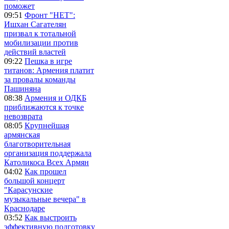
поможет
09:51
Фронт "НЕТ":
Ишхан Сагателян
призвал к тотальной
мобилизации против
действий властей
09:22
Пешка в игре
титанов: Армения платит
за провалы команды
Пашиняна
08:38
Армения и ОДКБ
приближаются к точке
невозврата
08:05
Крупнейшая
армянская
благотворительная
организация поддержала
Католикоса Всех Армян
04:02
Как прошел
большой концерт
"Карасунские
музыкальные вечера" в
Краснодаре
03:52
Как выстроить
эффективную подготовку