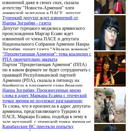
извинений даже в своих снах, сказала
агентству "Новости-Армения" член
армянской делегации в ПАСЕ, депутат
Турецкий депутат ждет извинений от
Национального Собрания Армении Наира
Наиры Зограбян - газета
Зограбян.
Депутат турецкого меджлиса армянского
происхождения Маргар Есаян ждет
извинений от члена ПАСЕ и депутата
Национального Собрания Армении Наиры
Зограбян, пишет газета "Айкакан жаманак"
"Процветающая Армения": тема коалиции с
("Армянское время").
РПА окончательно закрыта
Партия "Процветающая Армения" (ППА)
ни в каком формате не будет сотрудничать с
правящей Республиканской партией
Армении (РПА), сказала в пятницу на
брифингах в парламенте глава фракции
Наира Зограбян: Произнесенные мною
"Процветающая Армения" Наира Зограбян.
слова в адрес Маркара Есаяна с этической
точки зрения не подлежат разглашению
Те слова, что я произнесла в адрес депутата-
армянина, представляющего Турцию в
ПАСЕ, Маркара Есаяна, подойдя к нему в
зале заседаний, с этической точки зрения не
Карабахские ВС пресекли попытку
подлежат разглашению. Об этом в беседе с