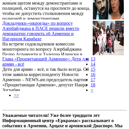
живым щитом между демонстрантами и
устранена», – об этом заявила глава
полицией, останутся на проспекте до конца,
оппозиционной парламентской фракции
чтобы не допустить столкновения между
«Процветающая Армения» Наира Зограбян
полицией и демонстрантами.
на проспекте Баграмяна в Ереване.
Докладчики-«икроеды» по вопросу
Азербайджана в ПАСЕ решили вместо
демократии говорить об Армении и
Нагорном Карабахе
На встрече содокладчиков комиссии
мониторинга по вопросу Азербайджана
Педро Аграмунти и Тадеуша Илински в
Глава «Процветающей Армении»: Дети для
13
рамках стартующего 22 июня пленарного
армян - всё
14
заседания ПАСЕ на тему демократических
Дети для армян – всё, и так было всегда. Об
15
процессов в Азербайджане должен был
этом заявила корреспонденту Новости
16
быть обсужден только доклад на тему
Армении – NEWS.am председатель партии
17
«Деятельность демократических институтов
«Процветающая Армения», депутат Наира
18
в Азербайджане». Иное дело, что
Зограбян.
>
содокладчики-«икроеды» по вопросу
>>
Азербайджана в ПАСЕ решили вместо
демократии говорить об Армении и
Нагорном Карабахе. Об этом в беседе с
Tert.am заявила член армянской делегации
Уважаемые читатели! Уже более тридцати лет
...
Информационный центр «Еркрамас» рассказывает о
событиях в Армении, Арцахе и армянской Диаспоре. Мы