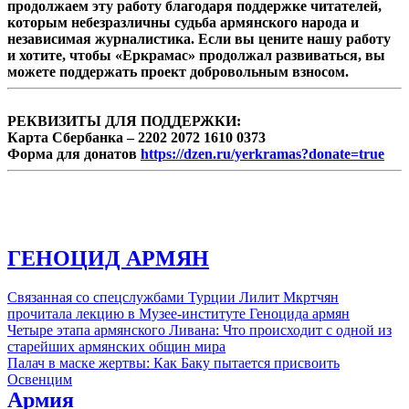
продолжаем эту работу благодаря поддержке читателей,
которым небезразличны судьба армянского народа и
независимая журналистика. Если вы цените нашу работу
и хотите, чтобы «Еркрамас» продолжал развиваться, вы
можете поддержать проект добровольным взносом.
РЕКВИЗИТЫ ДЛЯ ПОДДЕРЖКИ:
Карта Сбербанка – 2202 2072 1610 0373
Форма для донатов
https://dzen.ru/yerkramas?donate=true
ГЕНОЦИД АРМЯН
Связанная со спецслужбами Турции Лилит Мкртчян
прочитала лекцию в Музее-институте Геноцида армян
Четыре этапа армянского Ливана: Что происходит с одной из
старейших армянских общин мира
Палач в маске жертвы: Как Баку пытается присвоить
Освенцим
Армия