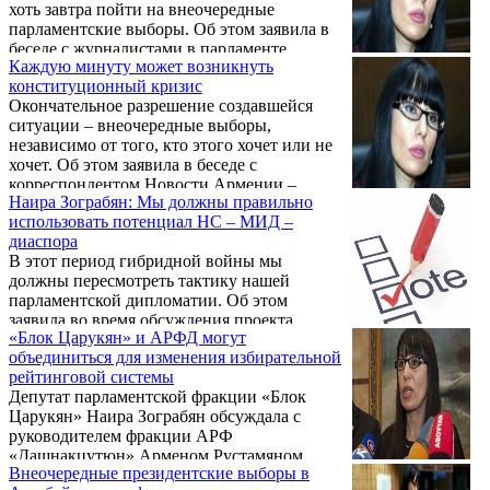
хоть завтра пойти на внеочередные
парламентские выборы. Об этом заявила в
беседе с журналистами в парламенте
Каждую минуту может возникнуть
Армении 23 мая депутат от блока
конституционный кризис
«Царукян» Наира Зограбян.
Окончательное разрешение создавшейся
ситуации – внеочередные выборы,
независимо от того, кто этого хочет или не
хочет. Об этом заявила в беседе с
корреспондентом Новости Армении –
Наира Зограбян: Мы должны правильно
NEWS.am депутат от блока «Царукян»
использовать потенциал НС – МИД –
Наира Зограбян.
диаспора
В этот период гибридной войны мы
должны пересмотреть тактику нашей
парламентской дипломатии. Об этом
заявила во время обсуждения проекта
«Блок Царукян» и АРФД могут
заявления Национального Собрания «В
объединиться для изменения избирательной
связи с 30-летием сумгаитского
рейтинговой системы
преступления» в парламенте Армении 28
Депутат парламентской фракции «Блок
февраля депутат от блока «Царукян» Наира
Царукян» Наира Зограбян обсуждала с
Зограбян.
руководителем фракции АРФ
«Дашнакцутюн» Арменом Рустамяном
Внеочередные президентские выборы в
вопрос внесения изменений в