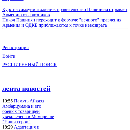
Курс на самоуничтожение: правительство Пашиняна отрывает
Армению от союзников
Никол Пашинян переходит к формуле "вечного" правления
Армения и ОДКБ приближаются к точке невозврата
Регистрация
Войти
РАСШИРЕННЫЙ ПОИСК
лента новостей
19:55
Память Айказа
Амбарцумяна и его
боевых товарищей
увековечена в Мемориале
"Наши герои"
18:29
Адаптация и