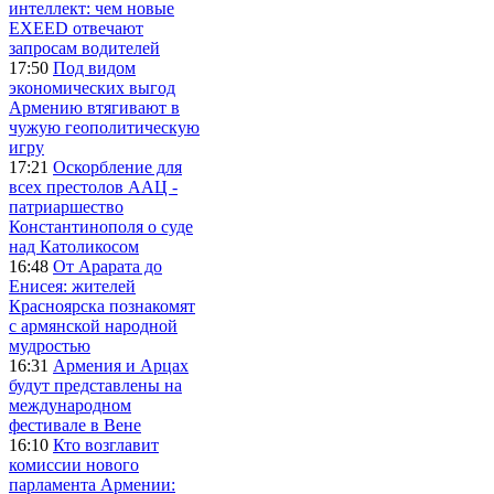
интеллект: чем новые
EXEED отвечают
запросам водителей
17:50
Под видом
экономических выгод
Армению втягивают в
чужую геополитическую
игру
17:21
Оскорбление для
всех престолов ААЦ -
патриаршество
Константинополя о суде
над Католикосом
16:48
От Арарата до
Енисея: жителей
Красноярска познакомят
с армянской народной
мудростью
16:31
Армения и Арцах
будут представлены на
международном
фестивале в Вене
16:10
Кто возглавит
комиссии нового
парламента Армении: