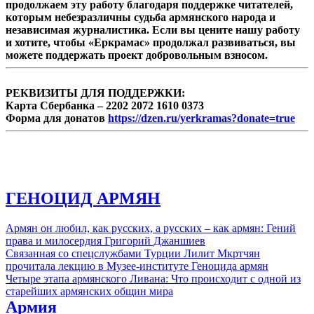
продолжаем эту работу благодаря поддержке читателей,
которым небезразличны судьба армянского народа и
независимая журналистика. Если вы цените нашу работу
и хотите, чтобы «Еркрамас» продолжал развиваться, вы
можете поддержать проект добровольным взносом.
РЕКВИЗИТЫ ДЛЯ ПОДДЕРЖКИ:
Карта Сбербанка – 2202 2072 1610 0373
Форма для донатов
https://dzen.ru/yerkramas?donate=true
ГЕНОЦИД АРМЯН
Армян он любил, как русских, а русских – как армян: Гений
права и милосердия Григорий Джаншиев
Связанная со спецслужбами Турции Лилит Мкртчян
прочитала лекцию в Музее-институте Геноцида армян
Четыре этапа армянского Ливана: Что происходит с одной из
старейших армянских общин мира
Армия