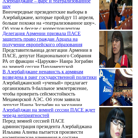
Азербайджане – фарс и театрализованное
Избирательный кодекс Армении и,
шоу
возможно, фракции объединяться для
Внеочередные президентские выборы в
устранения рейтинговой избирательной
Азербайджане, которые пройдут 11 апреля,
системы.
больше похожи на «театрализованное шоу».
Об этом в беседе с корреспондентом
Делегация Армении призвала ПАСЕ
Новости Армении – NEWS.am заявила
защитить право граждан Арцаха на
председатель постоянной парламентской
получение европейского образования
Комиссии по вопросам европейской
Представительница делегации Армении в
интеграции, депутат фракции «Царукян»
ПАСЕ, депутат Национального Собрания
Наира Зограбян.
РА от фракции «Царукян» Наира Зограбян
на зимней сессии Парламентской
В Азербайджане ненависть к армянам
Ассамблеи Совета Европы в Страсбурге
возведена в ранг государственной политики
выступила с речью о праве на получение
Азербайджанский «ученый» предлагает
образования гражданами непризнанных
организовать 9-балльное землетрясение,
государств. Подробности передает пресс-
чтобы проверить сейсмостойкость
служба офиса парламентария.
Мецаморской АЭС. Об этом заявила
депутат Наира Зограбян на заседании
Азербайджан на зимней сессии ПАСЕ ждет
ПАСЕ.
череда неприятностей
Перед зимней сессией ПАСЕ
администрация президента Азербайджана
Ильхама Алиева пытается произвести
косметические изменения в составе