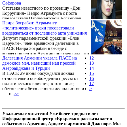
Сафарова
Отставка известного по прозвищу «Дон
Коррупция» Педро Аграмунта с поста
председателя Парламентской Ассамблеи
Наира Зограбян: Аграмунту
Совета Европы – всего лишь первый шаг
«политические» врачи посоветовали
для очищения ПАСЕ от коррупционной
воздержаться от последнего акта унижения
паутины. Об этом заявила член делегации
Депутат парламентской фракции «Блок
Армении в ПАСЕ, депутат парламента РА
Царукян», член армянской делегации в
от фракции «Царукян» Наира Зограбян,
ПАСЕ Наира Зограбян в беседе с
выступая на осенней сессии Ассамблеи в
корреспондентом Aysor.am подтвердила, что
Страсбурге.
Делегация Армении указала ПАСЕ на
12
председатель Парламентской ассамблеи
дамоклов меч, нависший над прессой
13
Совета Европы (ПАСЕ) Педро Аграмунт
Азербайджана и Турции
14
подал в отставку.
В ПАСЕ 29 июня обсуждался доклад
15
относительно освобождения прессы от
16
политического влияния, в том числе,
17
обеспечения безопасности журналистов и
>
СМИ.
>>
Уважаемые читатели! Уже более тридцати лет
Информационный центр «Еркрамас» рассказывает о
событиях в Армении, Арцахе и армянской Диаспоре. Мы