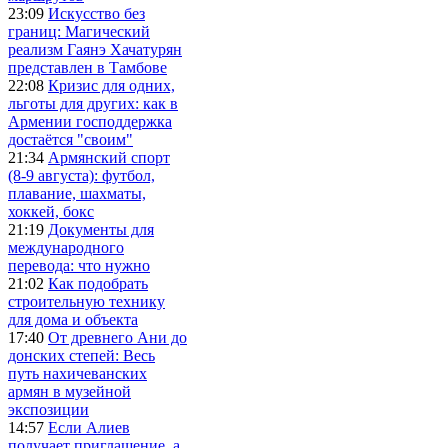
23:09
Искусство без
границ: Магический
реализм Гаянэ Хачатурян
представлен в Тамбове
22:08
Кризис для одних,
льготы для других: как в
Армении господдержка
достаётся "своим"
21:34
Армянский спорт
(8-9 августа): футбол,
плавание, шахматы,
хоккей, бокс
21:19
Документы для
международного
перевода: что нужно
21:02
Как подобрать
строительную технику
для дома и объекта
17:40
От древнего Ани до
донских степей: Весь
путь нахичеванских
армян в музейной
экспозиции
14:57
Если Алиев
получает приглашение, а