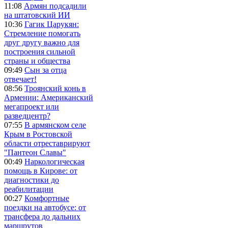
11:08
Армян подсадили
на штатовский ИИ
10:36
Гагик Царукян:
Стремление помогать
друг другу важно для
построения сильной
страны и общества
09:49
Сын за отца
отвечает!
08:56
Троянский конь в
Армении: Американский
мегапроект или
разведцентр?
07:55
В армянском селе
Крым в Ростовской
области отреставрируют
"Пантеон Славы"
00:49
Наркологическая
помощь в Кирове: от
диагностики до
реабилитации
00:27
Комфортные
поездки на автобусе: от
трансфера до дальних
маршрутов