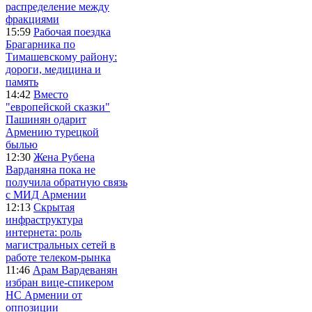
распределение между
фракциями
15:59
Рабочая поездка
Брагарника по
Тимашевскому району:
дороги, медицина и
память
14:42
Вместо
"европейской сказки"
Пашинян одарит
Армению турецкой
былью
12:30
Жена Рубена
Варданяна пока не
получила обратную связь
с МИД Армении
12:13
Скрытая
инфраструктура
интернета: роль
магистральных сетей в
работе телеком-рынка
11:46
Арам Вардеванян
избран вице-спикером
НС Армении от
оппозиции