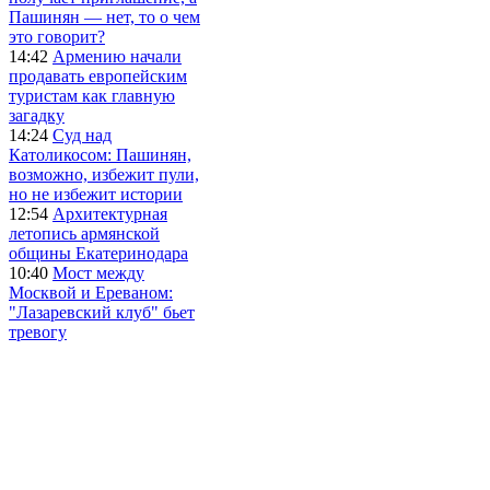
Пашинян — нет, то о чем
это говорит?
14:42
Армению начали
продавать европейским
туристам как главную
загадку
14:24
Суд над
Католикосом: Пашинян,
возможно, избежит пули,
но не избежит истории
12:54
Архитектурная
летопись армянской
общины Екатеринодара
10:40
Мост между
Москвой и Ереваном:
"Лазаревский клуб" бьет
тревогу