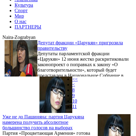
Культура
Спорт
Мир
О нас
ПАРТНЕРЫ
Naira-Zograbyan
Депутат фракции «Царукян» пригрозила
правительству
Депутаты парламентской фракции
«Царукян» 12 июня жестко раскритиковали
законопроект о поправках к закону «О
благотворительности», который будет
представлен в Национальное Собрание в
<<
ближайшее время. Депутаты в частности
<
заявили, что данный законопроект
8
направлен против главы их блока Гагика
9
Царукяна.
10
11
Уже не до Пашиняна: партия Царукяна
намерена получить абсолютное
большинство голосов на выборах
Партия «Процветающая Армения» готова