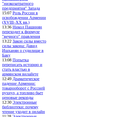
"низкозатратного
предприятия" Запада
15:07
Роль России в
освобождении Армении
(XVIII–XX вв.)
13:36
Никол Пашинян
переходит к формуле
"вечного" правления
13:22
Закон силы вместо
силы закона: Давид
Ишханян о судилище в
Баку
13:08
Попытка
переписать историю и
стать властью в
армянском вилайете
12:49
Драматическое
падение Армении:
товарооборот с Россией
рухнул, а топливо бьет
ценовые рекорды
12:30
Электронные
библиотеки: почему
чтение уходит в онлайн
11:28
Электронные