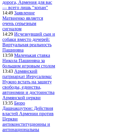
дорога, Армения для вас
— всего лишь "хопан"
14:49
Заявление
Матвиенко является
очень серьезным
сигналом
14:29
Исчезнувший сын и
собаки вместо дочерей:
Виртуальная реальность
Пашиняна
13:59
Маленькая ставка
Никола Пашиняна за
большим игровым столом
13:43
Армянский
патриархат Иерусалима:
Нужно встать на защиту
свободы, единства,
автономии и достоинства
Армянской церкви
13:35
Бюро
Дашнакцутюн: Действия
властей Армении против
Церкви
антиконституционны и
антинациональны