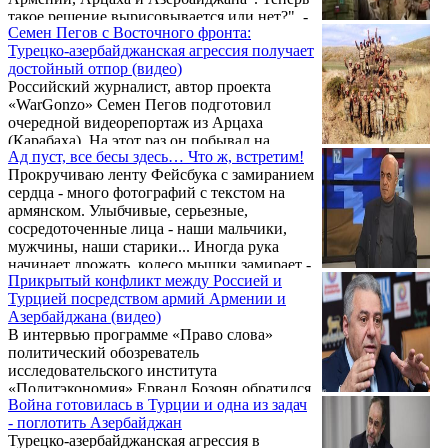
такое решение вырисовывается или нет?", -
Семен Пегов с Восточного фронта:
написала на своей странице в Фейсбук
Турецко-азербайджанская агрессия получает
эксперт по Азербайджану Анжела
достойный отпор (видео)
Элибегова, обратившись к нынешнему
Российский журналист, автор проекта
состоянию переговорного процесса и
«WarGonzo» Семен Пегов подготовил
заявлениям Никола Пашиняна.
очередной видеорепортаж из Арцаха
(Карабаха). На этот раз он побывал на
Ад пуст, все бесы здесь… Что ж, встретим!
передовой Восточного фронта и рассказал
Прокручиваю ленту Фейсбука с замиранием
как вооруженные силы Нагорно-
сердца - много фотографий с текстом на
Карабахской Республики противостоят
армянском. Улыбчивые, серьезные,
турецко-азербайджанской агрессии.
сосредоточенные лица - наши мальчики,
Подробности в видеоматериале.
мужчины, наши старики... Иногда рука
начинает дрожать, колесо мышки замирает -
Прикрытый конфликт между Россией и
боюсь увидеть плачущие смайлики под
Турцией посредством армий Армении и
постом. Если раньше их нечасто ставили,
Азербайджана (видео)
сегодня - в разы больше. Война...
В интервью программе «Право слова»
политический обозреватель
исследовательского института
«Политэкономия» Ерванд Бозоян обратился
Война готовилась в Турции и одна из задач
к вовлеченности России в войне в
- поглотить Азербайджан
Карабахе, к реальным и далеко идущим
Турецко-азербайджанская агрессия в
планам Турции, к значению для Армении и