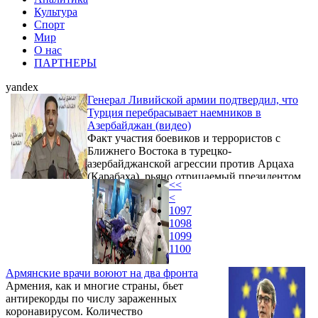
Культура
Спорт
Мир
О нас
ПАРТНЕРЫ
yandex
Генерал Ливийской армии подтвердил, что
Турция перебрасывает наемников в
Азербайджан (видео)
Факт участия боевиков и террористов с
Ближнего Востока в турецко-
азербайджанской агрессии против Арцаха
(Карабаха), рьяно отрицаемый президентом
<<
Азербайджана Ильхамом Алиевым,
<
получил очередное подтверждение из
1097
нейтральных источников. Переброску
1098
Турцией наемников в Азербайджан на этот
1099
раз подтвердил генерал Ливийской
1100
национальной армии Ахмед ал-Месмари.
Армянские врачи воюют на два фронта
Армения, как и многие страны, бьет
антирекорды по числу зараженных
коронавирусом. Количество