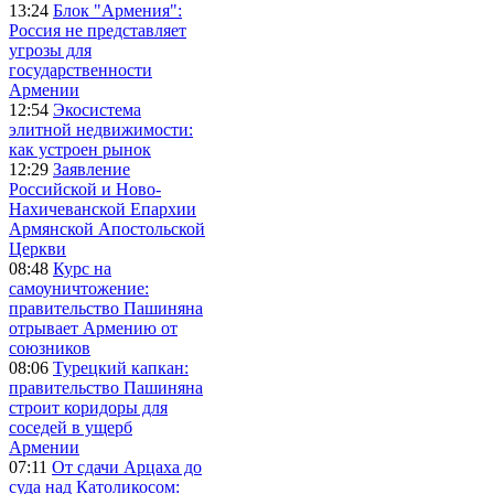
13:24
Блок "Армения":
Россия не представляет
угрозы для
государственности
Армении
12:54
Экосистема
элитной недвижимости:
как устроен рынок
12:29
Заявление
Российской и Ново-
Нахичеванской Епархии
Армянской Апостольской
Церкви
08:48
Курс на
самоуничтожение:
правительство Пашиняна
отрывает Армению от
союзников
08:06
Турецкий капкан:
правительство Пашиняна
строит коридоры для
соседей в ущерб
Армении
07:11
От сдачи Арцаха до
суда над Католикосом: