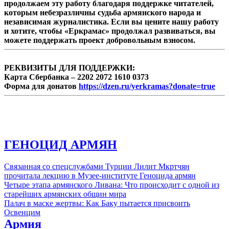
продолжаем эту работу благодаря поддержке читателей,
которым небезразличны судьба армянского народа и
независимая журналистика. Если вы цените нашу работу
и хотите, чтобы «Еркрамас» продолжал развиваться, вы
можете поддержать проект добровольным взносом.
РЕКВИЗИТЫ ДЛЯ ПОДДЕРЖКИ:
Карта Сбербанка – 2202 2072 1610 0373
Форма для донатов
https://dzen.ru/yerkramas?donate=true
ГЕНОЦИД АРМЯН
Связанная со спецслужбами Турции Лилит Мкртчян
прочитала лекцию в Музее-институте Геноцида армян
Четыре этапа армянского Ливана: Что происходит с одной из
старейших армянских общин мира
Палач в маске жертвы: Как Баку пытается присвоить
Освенцим
Армия