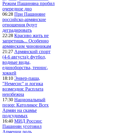
Режим Пашиняна пробил
очередное дно
06:28
При Пашиняне
российско-армянские
отношения будут
деградировать
22:28
Красиво жить не
запретишь... Особенно
армянским чиновникам
21:27
Армянский спорт
(4-6 августа): футбол,
водные виды,
единоборства, теннис,
хоккей
18:10
Энвер-паша,
"Немесис" и логика
возмездия: Расплата
неизбежна
17:30
Национальный
позор: Католикос Всех
Армян на скамье
подсудимых
16:40
МИД России:
Пашинян уготовил
Армении роль