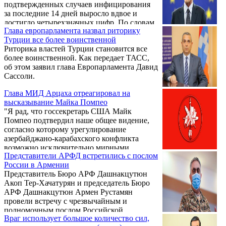
подтвержденных случаев инфицирования
за последние 14 дней выросло вдвое и
достигло четырехзначных цифр. По словам
Глава европарламента назвал риторику
заместителя генерального директора
Турции все более воинственной
Национального центра по контролю и
Риторика властей Турции становится все
профилактике заболеваний Гаяне Саакян,
более воинственной. Как передает ТАСС,
порядка 30-35% тестов на сегодняшний
об этом заявил глава Европарламента Давид
день оказываются положительными.
Сассоли.
Глава МИД Арцаха отреагировал на
высказывание Майка Помпео
"Я рад, что госсекретарь США Майк
Помпео подтвердил наше общее видение,
согласно которому урегулирование
азербайджано-карабахского конфликта
возможно исключительно мирными
Представители АРФД встретились с послом
переговорами", - заявил глава
России в Армении
внешнеполитического ведомства
Представитель Бюро АРФ Дашнакцутюн
Республики Арцах (Нагорно-Карабахская
Акоп Тер-Хачатурян и председатель Бюро
Республика, НКР) Масис Маилян. Глава
АРФ Дашнакцутюн Армен Рустамян
МИД НКР считает важным убедиться, что
провели встречу с чрезвычайным и
Турция перестанет толкать Азербайджан и
полномочным послом Российской
международных террористов к
Враг использует большое количество сил,
Федерации в Республике Армения Сергеем
продолжению бесчеловечной агрессии