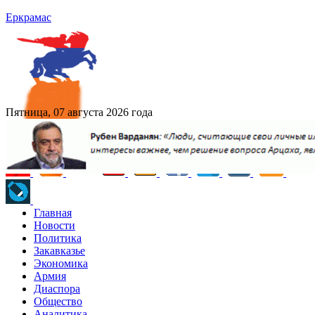
Еркрамас
Пятница, 07 августа 2026 года
Главная
Новости
Политика
Закавказье
Экономика
Армия
Диаспора
Общество
Аналитика