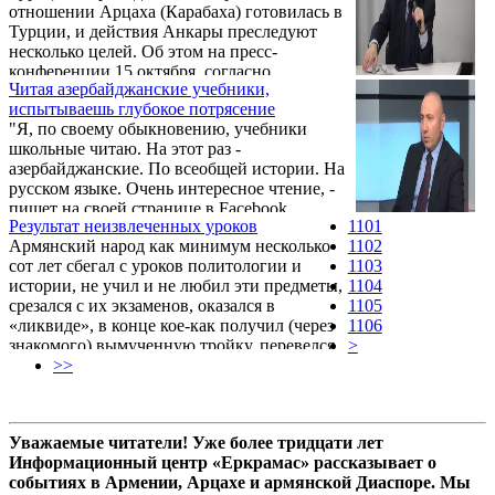
отношении Арцаха (Карабаха) готовилась в
Арцаха потери 5 районов, к восприятию
Турции, и действия Анкары преследуют
нашим обществом ожидаемой от России
несколько целей. Об этом на пресс-
помощи, к поведению Запада и мирового
конференции 15 октября, согласно
сообщества – сегодня и исторически, а
Читая азербайджанские учебники,
сообщению Новости Армении - NEWS.am,
также к процессу признания независимости
испытываешь глубокое потрясение
заявил главный советник премьер-министра
Арцаха, как явления
"Я, по своему обыкновению, учебники
Армении, бывший министр обороны
прямопропорционального царящей на
школьные читаю. На этот раз -
Армении Вагаршак Арутюнян. По его
линии фронта обстановке.Подробности ...
азербайджанские. По всеобщей истории. На
словам, целью трехстороннего турецко-
русском языке. Очень интересное чтение, -
азербайджано-террористического альянса
пишет на своей странице в Facebook
было прорвать оборону на нескольких
Результат неизвлеченных уроков
1101
российский историк Леонид Кацва.
направлениях. С юга агрессоры пытались
Армянский народ как минимум несколько
1102
отрезать границу Ирана и добраться ...
сот лет сбегал с уроков политологии и
1103
истории, не учил и не любил эти предметы,
1104
срезался с их экзаменов, оказался в
1105
«ликвиде», в конце кое-как получил (через
1106
знакомого) вымученную тройку, перевелся
>
на следующий курс, долгое время оставался
>>
на том же курсе, затем снова получил
выстраданную тройку (через знакомого) и
т.д. Причин множество, но перечислять их
Уважаемые читатели! Уже более тридцати лет
сейчас не хотелось бы.
Информационный центр «Еркрамас» рассказывает о
событиях в Армении, Арцахе и армянской Диаспоре. Мы