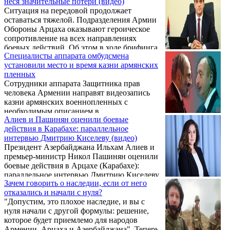
неся значительные потери (видео)
Копыркиным. Как сообщается в пресс-
против демократии.
Ситуация на передовой продолжает
релизе АРФД, стороны в ходе беседы
оставаться тяжелой. Подразделения Армии
обсудили развитие военных действий в
Обороны Арцаха оказывают героическое
Республике Арцах (Нагорно-Карабахская
сопротивление на всех направлениях
Республика, НКР). Также состоялся обмен
боевых действий. Об этом в ходе брифинга
мнениями о политических процессах,
Специалисты аппарата омбудсмена
заявил представитель Министерства
протекающих в регионе, и о состоянии и
установили место и время казни армянских
обороны Республики Армения Арцрун
перспективах армяно-российских отн ...
пленных
Ованисян.
Сотрудники аппарата Защитника прав
человека Армении направят видеозапись
казни армянских военнопленных с
необходимым описанием в
Алиев и Пашинян оценили боевые
соответствующие международные органы.
действия в Карабахе: параллельное
Как сообщает «Арменпресс», об этом на
интервью Дмитрию Киселеву (видео)
своей странице в «Facebook» написал
Президент Азербайджана Ильхам Алиев и
Защитник прав человека Арман Татоян.
премьер-министр Никол Пашинян оценили
боевые действия в Арцахе (Карабахе):
параллельное интервью Дмитрию Киселеву.
Зачем говорить о наследии, если от него
отказались и начали с нуля?
"Допустим, это плохое наследие, и вы с
нуля начали с другой формулы: решение,
которое будет приемлемо для народов
Армении, Арцаха и Азербайджана". Теперь