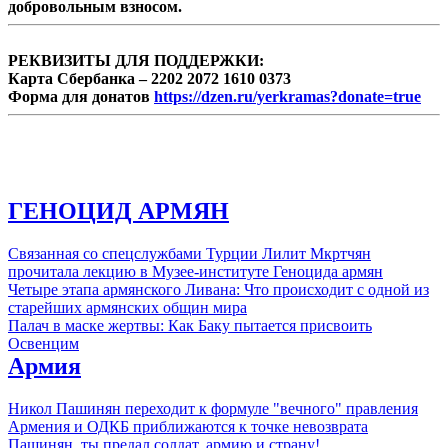
добровольным взносом.
РЕКВИЗИТЫ ДЛЯ ПОДДЕРЖКИ:
Карта Сбербанка – 2202 2072 1610 0373
Форма для донатов
https://dzen.ru/yerkramas?donate=true
ГЕНОЦИД АРМЯН
Связанная со спецслужбами Турции Лилит Мкртчян
прочитала лекцию в Музее-институте Геноцида армян
Четыре этапа армянского Ливана: Что происходит с одной из
старейших армянских общин мира
Палач в маске жертвы: Как Баку пытается присвоить
Освенцим
Армия
Никол Пашинян переходит к формуле "вечного" правления
Армения и ОДКБ приближаются к точке невозврата
Пашинян, ты предал солдат, армию и страну!