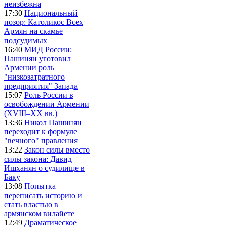
неизбежна
17:30
Национальный
позор: Католикос Всех
Армян на скамье
подсудимых
16:40
МИД России:
Пашинян уготовил
Армении роль
"низкозатратного
предприятия" Запада
15:07
Роль России в
освобождении Армении
(XVIII–XX вв.)
13:36
Никол Пашинян
переходит к формуле
"вечного" правления
13:22
Закон силы вместо
силы закона: Давид
Ишханян о судилище в
Баку
13:08
Попытка
переписать историю и
стать властью в
армянском вилайете
12:49
Драматическое