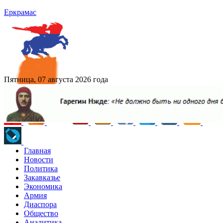
Еркрамас
Пятница, 07 августа 2026 года
Главная
Новости
Политика
Закавказье
Экономика
Армия
Диаспора
Общество
Аналитика