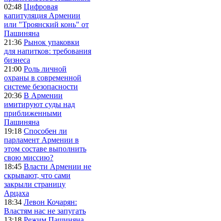
02:48
Цифровая
капитуляция Армении
или "Троянский конь" от
Пашиняна
21:36
Рынок упаковки
для напитков: требования
бизнеса
21:00
Роль личной
охраны в современной
системе безопасности
20:36
В Армении
имитируют суды над
приближенными
Пашиняна
19:18
Способен ли
парламент Армении в
этом составе выполнить
свою миссию?
18:45
Власти Армении не
скрывают, что сами
закрыли страницу
Арцаха
18:34
Левон Кочарян:
Властям нас не запугать
13:18
Режим Пашиняна,