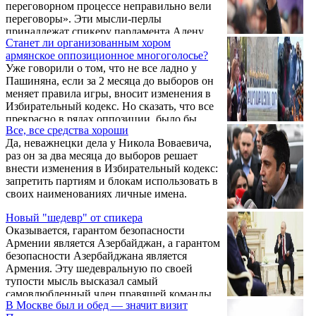
переговорном процессе неправильно вели
переговоры». Эти мысли-перлы
принадлежат спикеру парламента Алену
Станет ли организованным хором
Симоняну, высокопоставленному
армянское оппозиционное многоголосье?
представителю правящей команды, которая
Уже говорили о том, что не все ладно у
во власть пришла в 2018-м. В 2020-м довела
Пашиняна, если за 2 месяца до выборов он
ситуацию до войны. Не остановила войну в
меняет правила игры, вносит изменения в
середине октября, когда была такая
Избирательный кодекс. Но сказать, что все
возможность. Через два года довела
прекрасно в рядах оппозиции, было бы
ситуацию до этнической чистки Арцаха.
Все, все средства хороши
большим преувеличением. Далеко не все
Да, неважнецки дела у Никола Воваевича,
так, как хотелось бы… Слишком много
раз он за два месяца до выборов решает
политических сил, заявляющих себя
внести изменения в Избирательный кодекс:
оппозицией, намерены принять участие в
запретить партиям и блокам использовать в
избирательной кампании и таким образом
своих наименованиях личные имена.
красть, по факту, голоса у ведущих
оппозиционных команд.
Новый "шедевр" от спикера
Оказывается, гарантом безопасности
Армении является Азербайджан, а гарантом
безопасности Азербайджана является
Армения. Эту шедевральную по своей
тупости мысль высказал самый
самовлюбленный член правящей команды
В Москве был и обед — значит визит
— спикер парламента Ален Симонян.