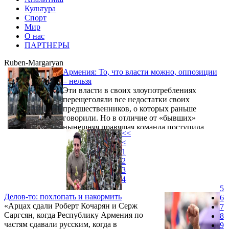
Культура
Спорт
Мир
О нас
ПАРТНЕРЫ
Ruben-Margaryan
Армения: То, что власти можно, оппозиции
– нельзя
Эти власти в своих злоупотреблениях
перещеголяли все недостатки своих
предшественников, о которых раньше
говорили. Но в отличие от «бывших»
нынешняя правящая команда поступила
<<
просто: все преступления, связанные со
<
злоупотреблением властью, отныне
1
возведены на государственный уровень.
2
3
4
5
Делов-то: похлопать и накормить
6
«Арцах сдали Роберт Кочарян и Серж
7
Саргсян, когда Республику Армения по
8
частям сдавали русским, когда в
9