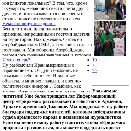
конфликтов локальных? В том, что, кроме
государств, желающих свести счеты друг с
другом, в них оказываются вовлечены и
страны, вовсе не намеренные ни с кем
Неконтролируемые дроны
воевать…
Беспилотники, предположительно
иранские, непрошенными гостями залетели
на территорию Нахиджевана. Согласно
азербайджанским СМИ, два человека слегка
пострадали. Минобороны Азербайджана
разразилось гневным заявлением, в котором
И что теперь?
10
говорится, что «акты нападения не
Ну разбомбили Иран американцы с
>
останутся без ответа». МИД Азербайджана
израильтянами. От души бомбили, не
>>
тоже выступил: «Эта атака на территорию
отказывая себе ни в чем. И военные
Азербайджана противоречит нормам и
объекты, и мирных граждан, и военно-
принципам международного права и
политических лидеров… Бомбили, как
способствует росту напряжённости в
Уважаемые
хотели, Иран отвечал, как мог, в силу своих
регионе». Вах-вах-вах…
читатели! Уже более тридцати лет Информационный
ограниченных возможностей.
центр «Еркрамас» рассказывает о событиях в Армении,
Арцахе и армянской Диаспоре. Мы продолжаем эту работу
благодаря поддержке читателей, которым небезразличны
судьба армянского народа и независимая журналистика.
Если вы цените нашу работу и хотите, чтобы «Еркрамас»
продолжал развиваться, вы можете поддержать проект