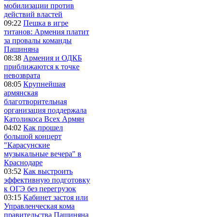
мобилизации против
действий властей
09:22
Пешка в игре
титанов: Армения платит
за провалы команды
Пашиняна
08:38
Армения и ОДКБ
приближаются к точке
невозврата
08:05
Крупнейшая
армянская
благотворительная
организация поддержала
Католикоса Всех Армян
04:02
Как прошел
большой концерт
"Карасунские
музыкальные вечера" в
Краснодаре
03:52
Как выстроить
эффективную подготовку
к ОГЭ без перегрузок
03:15
Кабинет застоя или
Управленческая кома
правительства Пашиняна