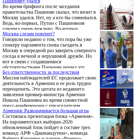
Пашиняну удался
Во время брифинга после заседания
правительства Пашинян сказал, что визит в
Москву удался. Нет, ну а кто бы сомневался.
Ведь, во-первых, Путин с Пашиняном
говорил очень вежливо. Во-вторых,
Москва слезам поверит?
завершая публичную часть встречи, Путин
Говорили недавно о том, что пора бы уже
сказал Пашиняну, что их еще ждет
спикеру парламента снова съездить в
совместный обед. А поскольку последнее
Москву в очередной раз заверить северного
для Пашиняна (известное всем дело)
соседа в вечной и нерушимой дружбе. Но
главное, сомнений нет — визит Пашиняну
вот в связи с создавшимися
удался.
обстоятельствами Пашинян решил эту
Без ответственности за последствия
важную миссию на этот раз спикеру не
Миссия наблюдателей ЕС продолжает свою
поручать. В Москву решил съездить
деятельность в Армении и ее роль трудно
самолично.
переоценить. Это цитата из недавнего
заявления премьер-министра Армении
Никола Пашиняна во время совместной
пресс-конференции с председателем
Армения: Разворачивается большая игра
Европарламента Робертой Меццолой.
Состоялась презентация блока «Армения».
На парламентских выборах-2026
обновленный блок пойдет в составе трех
команд: АРФ «Дашнакцутюн», команда
Роберта Кочаряна и партия «Вперед»,