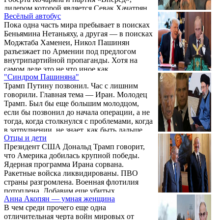
лидером которой является Севак Хачатрян.
Весёлый автобус
Пока одна часть мира пребывает в поисках
Беньямина Нетаньяху, а другая — в поисках
Моджтаба Хаменеи, Никол Пашинян
разъезжает по Армении под предлогом
внутрипартийной пропаганды. Хотя на
самом деле это не что иное как
"Синдром Пашиняна"
предвыборная агитация.
Трамп Путину позвонил. Час с лишним
говорили. Главная тема — Иран. Молодец
Трамп. Был бы еще большим молодцом,
если бы позвонил до начала операции, а не
тогда, когда столкнулся с проблемами, когда
в затруднении, не знает, как быть дальше.
Отцы и дети
«Синдром Пашиняна» — так можно назвать
Президент США Дональд Трамп говорит,
эти запоздалые звонки.
что Америка добилась крупной победы.
Ядерная программа Ирана сорвана.
Ракетные войска ликвидированы. ПВО
страны разгромлена. Военная флотилия
потоплена. Добавим еще убитых
Анна Акопян — умная женщина
руководителей Ирана…
В чем среди прочего еще одна
отличительная черта войн мировых от