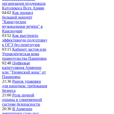
организация поддержала
Католикоса Всех Армян
04:02
Как прошел
большой концерт
"Карасунские
музыкальные вечера" в
Краснодаре
03:52
Как выстроить
эффективную подготовку
к ОГЭ без перегрузок
03:15
Кабинет застоя или
Управленческая кома
правительства Пашиняна
02:48
Цифровая
капитуляция Армении
или "Троянский конь" от
Пашиняна
21:36
Рынок упаковки
для напитков: требования
бизнеса
21:00
Роль личной
охраны в современной
системе безопасности
20:36
В Армении
имитируют суды над