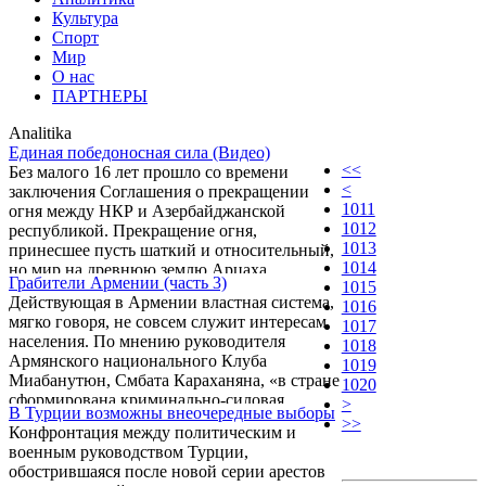
Культура
Спорт
Мир
О нас
ПАРТНЕРЫ
Analitika
Единая победоносная сила (Видео)
<<
Без малого 16 лет прошло со времени
<
заключения Соглашения о прекращении
1011
огня между НКР и Азербайджанской
1012
республикой. Прекращение огня,
1013
принесшее пусть шаткий и относительный,
1014
но мир на древнюю землю Арцаха.
Грабители Армении (часть 3)
1015
Прекращение огня, зафиксировавшее
Действующая в Армении властная система,
1016
поражение Азербайджана, совершившего
мягко говоря, не совсем служит интересам
1017
агрессию против Нагорно-Карабахской
населения. По мнению руководителя
1018
Республики. Прекращение огня, более
Армянского национального Клуба
1019
схожее на капитуляцию агрессора, чем на
Миабанутюн, Смбата Караханяна, «в стране
1020
добровольный отказ от силовых методов
сформирована криминально-силовая
>
подавления национально-освободительного
В Турции возможны внеочередные выборы
конструкция, которая в реальности
>>
движения населения Арцаха.
Конфронтация между политическим и
полностью заменила государственные и
военным руководством Турции,
властные функции».
обострившаяся после новой серии арестов