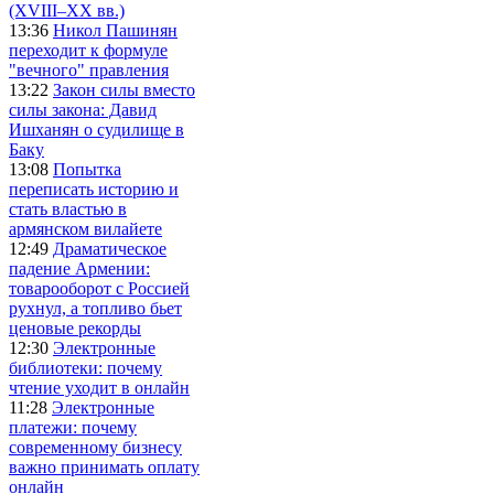
(XVIII–XX вв.)
13:36
Никол Пашинян
переходит к формуле
"вечного" правления
13:22
Закон силы вместо
силы закона: Давид
Ишханян о судилище в
Баку
13:08
Попытка
переписать историю и
стать властью в
армянском вилайете
12:49
Драматическое
падение Армении:
товарооборот с Россией
рухнул, а топливо бьет
ценовые рекорды
12:30
Электронные
библиотеки: почему
чтение уходит в онлайн
11:28
Электронные
платежи: почему
современному бизнесу
важно принимать оплату
онлайн