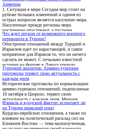
Азербайджанской республики встретилась с
подразделений Нагорно-Карабахской
Армении
официальными лицами Ирана, в том числе
Республики. ...
1. Ситуация в мире Сегодня мир стоит на
с президентом, председателем парламента и
рубеже больших изменений и одним из
министром иностранных дел.
острых вопросов является население мира.
Населенные прежде регионы мира
постепенно опустевают, а пустыни
Что ждет регион от возможного военного
перенаселяются. Серьезные вызовы стоят
переворота в Турции?
также перед Арменией. Если исторически
Обострение отношений между Турцией и
рождаемость была высокой у всех народов,
Израилем идет по нарастающей, и самое
то в связи с различными сроками
неприятное для Израиля то, что он ничего
протекания модернизации, появились
сделать не может. С печально известной
диспропорции – и в некоторых регионах
истории на форуме в Давосе прошло
мира уже началось сокращение населения.
Турецкий аналитик: Армяно-турецкие
больше года, но Анкара так и не может
протоколы теряют свою актуальность с
«простить» Иерусалиму операцию «Литой
каждым днем
свинец». Вряд ли правительство Эрдогана
Исторические протоколы по нормализации
так уж озабочено «гуманитарной
армяно-турецких отношений, подписанные
катастрофой» в Газе – в Большой игре эти
10 октября в Цюрихе, теряют свою
все благие порывы не имеют никакого
актуальность с каждым днем. Мнения
значения, если они не служат
Израиль и курдский фактор: испытают ли
вашингтонских экспертов свидетельствуют
определенным целям.
на Турции иракский опыт
о том, что Анкару следует обвинять в том,
Курдско-еврейские отношения, а также их
чего достиг этот процесс на данный
влияние на политический расклад сил на
момент, а администрация Обамы настроена
Ближнем Востоке — тема малоизученная,
весьма пессимистично относительно его
но от того не теряющая своей важности.