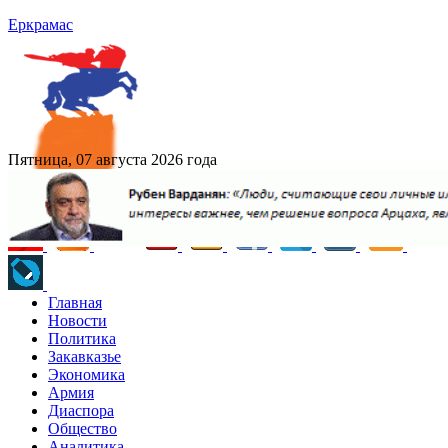
Еркрамас
Пятница, 07 августа 2026 года
Главная
Новости
Политика
Закавказье
Экономика
Армия
Диаспора
Общество
Аналитика