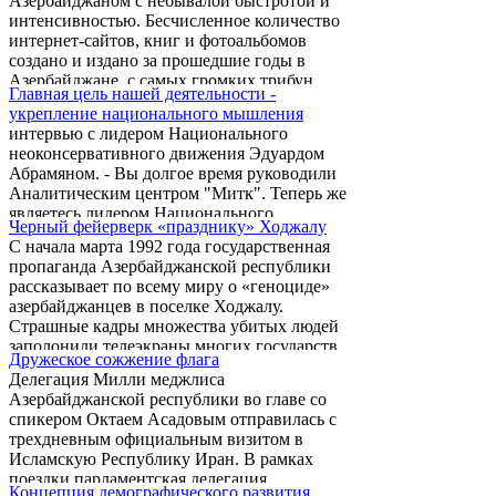
Азербайджаном с небывалой быстротой и
интенсивностью. Бесчисленное количество
интернет-сайтов, книг и фотоальбомов
создано и издано за прошедшие годы в
Азербайджане, с самых громких трибун
Главная цель нашей деятельности -
звучат обвинения в "геноциде", якобы
укрепление национального мышления
устроенном армянами над мирными
интервью с лидером Национального
жителями этого поселка. Очевидно, что
неоконсервативного движения Эдуардом
подобной напористостью в Баку стремятся
Абрамяном. - Вы долгое время руководили
предотвратить любой объективный взгляд и
Аналитическим центром "Митк". Теперь же
любую попытку анализа произошедшего в
являетесь лидером Национального
окрестностях Агдама в конце февраля 1992
Черный фейерверк «празднику» Ходжалу
неоконсервативного движения Армении.
года. Обвинения, ...
С начала марта 1992 года государственная
Что случилось с центром, почему вы
пропаганда Азербайджанской республики
решили сменить аналитическую
рассказывает по всему миру о «геноциде»
деятельность на политическую? -
азербайджанцев в поселке Ходжалу.
Аналитический центр "Митк" был основан
Страшные кадры множества убитых людей
в 2005 году группой молодых ученых и
заполонили телеэкраны многих государств.
студентов. Основной целью центра было и
Дружеское сожжение флага
Азагитпроп сравнивал Ходжалу с
остается изучение внешнеполитических
Делегация Милли меджлиса
Хиросимой, Катынью, Лидицей и другими
вызовов Армении и Арцаху, а также ...
Азербайджанской республики во главе со
крупными трагедиями ХХ века. А в
спикером Октаем Асадовым отправилась с
подтверждение сказанному без устали
трехдневным официальным визитом в
публиковал и тиражировал
Исламскую Республику Иран. В рамках
многочисленные кадры, призванные
поездки парламентская делегация
подтвердить «зверства» вооруженных
Концепция демографического развития