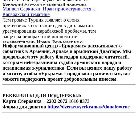
будущего. Об этом на страницах турецкой
Курдский фактор во внешней политике
газеты «Hurriyet Daily News» пишет
Манвел Саркисян: Иран присматривается к
Израиля занимал и занимает особое место.
известный аналитик и журналист Мехмет
Карабахской тематике
И этому не стоит удивляться, поскольку в
Али Биранд.
Чем громче Турция заявляет о своих
текущих реалиях курды и их борьба в
претензиях к состоянию дел в дипломатии
странах региона — мощнейший элемент,
урегулирования карабахской проблемы, тем
определяющий не только внутреннюю
чаще в коридорах этой дипломатии
стабильность этих стран, но и, возможно,
замечается тень Ирана. Речь идет не о
их будущие границы.
Информационный центр «Еркрамас» рассказывает о
столько об участии Ирана в дискуссиях,
событиях в Армении, Арцахе и армянской Диаспоре. Мы
сколько, о нарастающих контрпретензиях
продолжаем эту работу благодаря поддержке читателей,
этой страны к состоянию дел в этой сфере
которым небезразличны судьба армянского народа и
международных усилий. Воочию видно,
независимая журналистика. Если вы цените нашу работу
что Иран активизировал свои публичные
и хотите, чтобы «Еркрамас» продолжал развиваться, вы
оценки в темах, по которым раньше
можете поддержать проект добровольным взносом.
старался громко не высказываться.
Апофеозом новых манер Ирана стала
высказанная послом ...
РЕКВИЗИТЫ ДЛЯ ПОДДЕРЖКИ:
Карта Сбербанка – 2202 2072 1610 0373
Форма для донатов
https://dzen.ru/yerkramas?donate=true