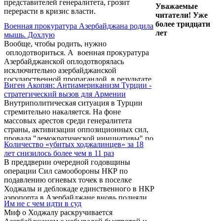
представителей генералитета, грозит
Уважаемые
перерасти в кризис власти.
читатели! Уже
более тридцати
Военная прокуратура Азербайджана родила
лет
мышь. Дохлую
Вообще, чтобы родить, нужно
оплодотвориться. А военная прокуратура
Азербайджанской оплодотворялась
исключительно азербайджанской
государственной пропагандой, в результате
Виген Акопян: Антиамериканизм Турции -
чего, после многолетней беременности,
стратегический вызов для Армении
разродилась дохлым и уже разложившимся
Внутриполитическая ситуация в Турции
мышонком.
стремительно накаляется. На фоне
массовых арестов среди генералитета
страны, активизации оппозиционных сил,
провала "демократической инициативы" по
Количество «убитых ходжалинцев» за 18
урегулированию курдской проблемы,
лет снизилось более чем в 11 раз
шансы на то, что турецкий парламент
В преддверии очередной годовщины
ратифицирует армяно-турецкие протоколы,
операции Сил самообороны НКР по
сводятся к нулю.
подавлению огневых точек в поселке
Ходжалы и деблокаде единственного в НКР
аэропорта в Азербайджане вновь подняли
Им не с чем идти в суд
пропагандистскую волну, направленную на
Миф о Ходжалу раскручивается
раскручивание «ходжалинского геноцида».