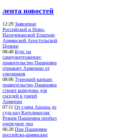
лента новостей
12:29
Заявление
Российской и Ново-
Нахичеванской Епархии
Армянской Апостольской
Церкви
08:48
Курс на
самоуничтожение:
правительство Пашиняна
отрывает Армению от
союзников
08:06
Турецкий капкан:
правительство Пашиняна
строит коридоры для
соседей в ущерб
Армении
07:11
От сдачи Арцаха до
суда над Католикосом:
Режим Пашиняна пробил
очередное дно
06:28
При Пашиняне
российско-армянские