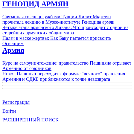
ГЕНОЦИД АРМЯН
Связанная со спецслужбами Турции Лилит Мкртчян
прочитала лекцию в Музее-институте Геноцида армян
Четыре этапа армянского Ливана: Что происходит с одной из
старейших армянских общин мира
Палач в маске жертвы: Как Баку пытается присвоить
Освенцим
Армия
Курс на самоуничтожение: правительство Пашиняна отрывает
Армению от союзников
Никол Пашинян переходит к формуле "вечного" правления
Армения и ОДКБ приближаются к точке невозврата
Регистрация
Войти
РАСШИРЕННЫЙ ПОИСК