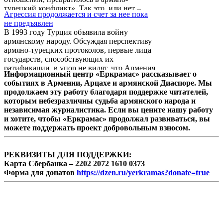
турецкий конфликт». Так это, или нет –
Агрессия продолжается и счет за нее пока
трудно сказать. Но что Армения стала
не предъявлен
дополнительным фактором стимуляции
В 1993 году Турция объявила войну
конфликтности в отношениях Турции со
армянскому народу. Обсуждая перспективу
своими друзьями-соперниками из круга
армяно-турецких протоколов, первые лица
влиятельных держав, это видно воочию.
государств, способствующих их
ратификации, в упор не видят, что Армения
Информационный центр «Еркрамас» рассказывает о
17 лет живет в условиях блокады.
событиях в Армении, Арцахе и армянской Диаспоре. Мы
продолжаем эту работу благодаря поддержке читателей,
которым небезразличны судьба армянского народа и
независимая журналистика. Если вы цените нашу работу
и хотите, чтобы «Еркрамас» продолжал развиваться, вы
можете поддержать проект добровольным взносом.
РЕКВИЗИТЫ ДЛЯ ПОДДЕРЖКИ:
Карта Сбербанка – 2202 2072 1610 0373
Форма для донатов
https://dzen.ru/yerkramas?donate=true