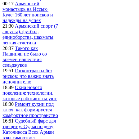
00:17
Армянский
монастырь на Иссык-
Куле: 160 лет поисков и
надежды на успех
21:30
Армянский спорт (7
августа): футбол,
единоборства, шахматы,
легкая атлетика
20:37
Такого как
Пашинян не было со
времен нашествия
сельджуков
19:51
Госконтракты без
рисков: что важно знать
исполнителю
18:49
Окна нового
поколения: технологии,
которые работают на уют
18:30
Ремонт кухни под
ключ: как формируется
комфортное пространство
16:51
Судебный фарс дал
трещину: Судья по делу
Католикоса Всех Армян
взял самоотвод