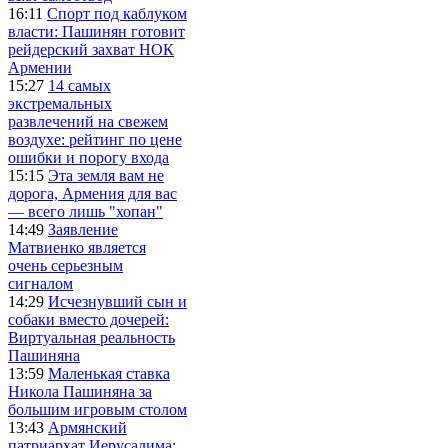
16:11
Спорт под каблуком
власти: Пашинян готовит
рейдерский захват НОК
Армении
15:27
14 самых
экстремальных
развлечений на свежем
воздухе: рейтинг по цене
ошибки и порогу входа
15:15
Эта земля вам не
дорога, Армения для вас
— всего лишь "хопан"
14:49
Заявление
Матвиенко является
очень серьезным
сигналом
14:29
Исчезнувший сын и
собаки вместо дочерей:
Виртуальная реальность
Пашиняна
13:59
Маленькая ставка
Никола Пашиняна за
большим игровым столом
13:43
Армянский
патриархат Иерусалима: