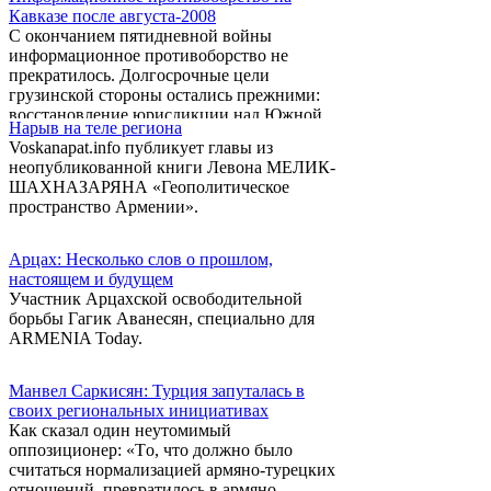
армяно-турецких отношений принадлежит
коллективы, адаптированные в своих
Кавказе после августа-2008
Вашингтону, то в урегулировании
вмещающих ...
С окончанием пятидневной войны
Карабахского конфликта эту роль взяла на
информационное противоборство не
себя Россия.
прекратилось. Долгосрочные цели
грузинской стороны остались прежними:
восстановление юрисдикции над Южной
Нарыв на теле региона
Осетией и Абхазией с привлечением всех
Voskanapat.info публикует главы из
имеющихся средств и ресурсов.
неопубликованной книги Левона МЕЛИК-
Объявленное «стратегическое терпение» в
ШАХНАЗАРЯНА «Геополитическое
диалоге с так называемыми «мятежными
пространство Армении».
автономиями» нисколько не исключает
военных приготовлений.
Арцах: Несколько слов о прошлом,
настоящем и будущем
Участник Арцахской освободительной
борьбы Гагик Аванесян, специально для
ARMENIA Today.
Манвел Саркисян: Турция запуталась в
своих региональных инициативах
Как сказал один неутомимый
оппозиционер: «Tо, что должно было
считаться нормализацией армяно-турецких
отношений, превратилось в армяно-