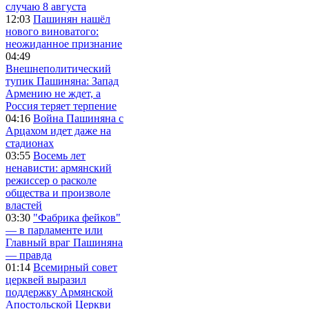
случаю 8 августа
12:03
Пашинян нашёл
нового виноватого:
неожиданное признание
04:49
Внешнеполитический
тупик Пашиняна: Запад
Армению не ждет, а
Россия теряет терпение
04:16
Война Пашиняна с
Арцахом идет даже на
стадионах
03:55
Восемь лет
ненависти: армянский
режиссер о расколе
общества и произволе
властей
03:30
"Фабрика фейков"
— в парламенте или
Главный враг Пашиняна
— правда
01:14
Всемирный совет
церквей выразил
поддержку Армянской
Апостольской Церкви