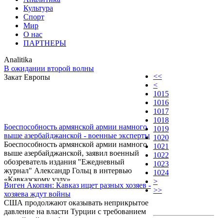
Культура
Спорт
Мир
О нас
ПАРТНЕРЫ
Analitika
В ожидании второй волны
<<
Закат Европы
<
1015
1016
1017
1018
Боеспособность армянской армии намного
1019
выше азербайджанской - военные эксперты
1020
Боеспособность армянской армии намного
1021
выше азербайджанской, заявил военный
1022
обозреватель издания "Ежедневный
1023
журнал" Александр Гольц в интервью
1024
«Кавказскому узлу».
>
Виген Акопян: Кавказ ищет разных хозяев -
>>
хозяева ждут войны
США продолжают оказывать неприкрытое
давление на власти Турции с требованием