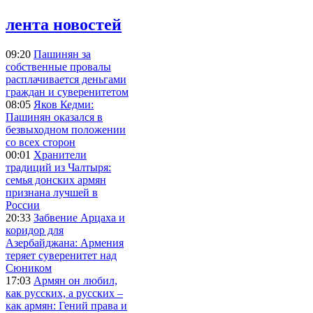
лента новостей
09:20
Пашинян за
собственные провалы
расплачивается деньгами
граждан и суверенитетом
08:05
Яков Кедми:
Пашинян оказался в
безвыходном положении
со всех сторон
00:01
Хранители
традиций из Чалтыря:
семья донских армян
признана лучшей в
России
20:33
Забвение Арцаха и
коридор для
Азербайджана: Армения
теряет суверенитет над
Сюником
17:03
Армян он любил,
как русских, а русских –
как армян: Гений права и