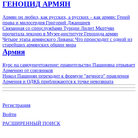
ГЕНОЦИД АРМЯН
Армян он любил, как русских, а русских – как армян: Гений
права и милосердия Григорий Джаншиев
Связанная со спецслужбами Турции Лилит Мкртчян
прочитала лекцию в Музее-институте Геноцида армян
Четыре этапа армянского Ливана: Что происходит с одной из
старейших армянских общин мира
Армия
Курс на самоуничтожение: правительство Пашиняна отрывает
Армению от союзников
Никол Пашинян переходит к формуле "вечного" правления
Армения и ОДКБ приближаются к точке невозврата
Регистрация
Войти
РАСШИРЕННЫЙ ПОИСК