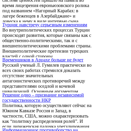
системе ценностей пришло на память во
время лицезрения евроньюзовского ролика
под названием «Нагорный Карабах: в
лагере беженцев в Азербайджане» и
довеска к нему в виде интервью сына
Турция: навстречу серьезным изменениям
Памятника под шантажирующим
Во внутриполитических процессах Турции
подзаголовком «Карабах и
происходят развития, которые связаны как с
энергоносители».
общественно-политическими, так и с
внешнеполитическими проблемами страны.
Внешнеполитические претензии турецких
властей с одной стороны,
Временщиков в Арцахе больше не будет
внутриполитические проблемы, курдский
Русский ученый Л. Гумилев практически во
вопрос, армяно-турецкие отношения и
всех своих работах стремился доказать
конституционные реформы – с другой, для
отсутствие значительных
правительства этой страны создали
антагонистических противоречий между
сложную и запутанную ситуацию, для
представителями оседлой и кочевой
выхода из которой и для решения
цивилизаций. Основным аргументом
сложившихся указанных проблем
Решение одно – признание независимой
Гумилева является несхожесть природных
требуются колоссальные усилия. Наиболее
государственности НКР
ландшафтов проживания кочевых и
...
Политика, которую осуществляют сейчас на
оседлых народов, что, мол, и предрешает
Южном Кавказе Россия и Запад, в
отсутствие необходимости войны между
частности, США, можно охарактеризовать
ними. При этом Гумилев совершенно
как “политику распределения ролей”. И
правильно выделяет глубокую и
если дирижерская палочка урегулирования
неоспоримую мысль: «Этносы - природные
Информационное противоборство на