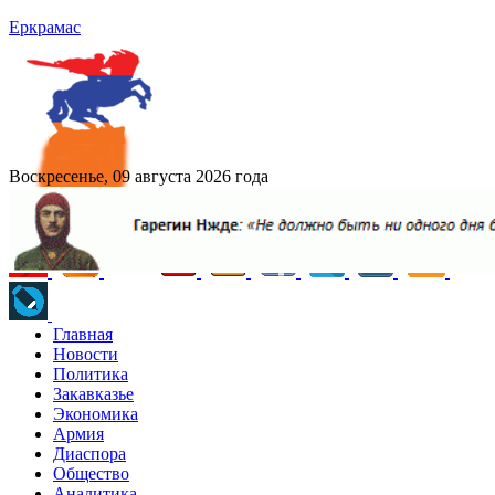
Еркрамас
Воскресенье, 09 августа 2026 года
Главная
Новости
Политика
Закавказье
Экономика
Армия
Диаспора
Общество
Аналитика