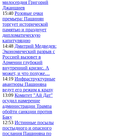
милосердия Григорий
Джаншиев
15:40
Розовые очки
премьера: Пашинян
торгует исторической
памятью и празднует
дипломатическую
капитуляцию
14:48
Дмитрий Медведев:
Экономический разрыв с
Россией вызовет в
Армении глубокий
внутренний кризис. А
может, и что похуже…
14:19
Инфраструктурные
авантюры Пашиняна
ведут его режим к краху
13:09
Комитет "Ай Дат"
осудил намерение
администрации Трампа
обойти санкции против
Баку
12:53
Истинные посылы
постыдного и опасного
послания Пашиняна по