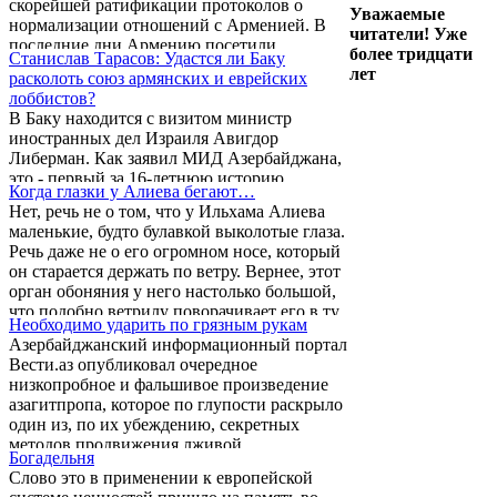
скорейшей ратификации протоколов о
Уважаемые
нормализации отношений с Арменией. В
читатели! Уже
последние дни Армению посетили
более тридцати
Станислав Тарасов: Удастся ли Баку
высокопоставленные представители
лет
расколоть союз армянских и еврейских
Государственного департамента США.
лоббистов?
Вашингтон открыто заявил, что решение
В Баку находится с визитом министр
Конституционного суда Армении,
иностранных дел Израиля Авигдор
практически выведшее тематику Геноцида
Либерман. Как заявил МИД Азербайджана,
армян из контекста армяно-турецких
это - первый за 16-летнюю историю
протоколов, никоим образом не
Когда глазки у Алиева бегают…
азербайджано-израильских
противоречит духу подписанных 10 октября
Нет, речь не о том, что у Ильхама Алиева
межгосударственных отношений
2009 года в Цюрихе документов. Более
маленькие, будто булавкой выколотые глаза.
официальный визит главы МИД Израиля в
того, ...
Речь даже не о его огромном носе, который
республику. В Баку он проведет переговоры
он старается держать по ветру. Вернее, этот
с президентом Азербайджана Ильхамом
орган обоняния у него настолько большой,
Алиевым, своим азербайджанским коллегой
что подобно ветрилу поворачивает его в ту
и рядом других высокопоставленных
Необходимо ударить по грязным рукам
сторону, куда дует ветер. Но, как я уже
чиновников. Это действительно является
Азербайджанский информационный портал
сказал, речь не об этом безобразном наросте
внешней демонстрацией качественно
Вести.аз опубликовал очередное
на лице Алиева. Говорить мы будем о его
нового уровня во взаимоотношениях между
низкопробное и фальшивое произведение
бегающих глазках.
двумя ...
азагитпропа, которое по глупости раскрыло
один из, по их убеждению, секретных
методов продвижения лживой
Богадельня
азербайджанской пропаганды.
Слово это в применении к европейской