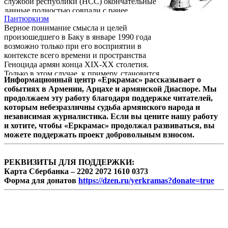
службой республики (НСС) окончательные
данные полностью совпали с ранее
Пантюркизм
обнародованными предварительными
Верное понимание смысла и целей
показателями.
произошедшего в Баку в январе 1990 года
возможно только при его восприятии в
контексте всего времени и пространства
Геноцида армян конца XIX-XX столетия.
Только в этом случае, к примеру, становится
Информационный центр «Еркрамас» рассказывает о
очевидной связь и даже полная
событиях в Армении, Арцахе и армянской Диаспоре. Мы
тождественность так называемых
продолжаем эту работу благодаря поддержке читателей,
бакинских событий 1905, 1918 и 1990гг.,
которым небезразличны судьба армянского народа и
приведших в итоге к полному изгнанию (в
независимая журналистика. Если вы цените нашу работу
том числе и посредством прямого
и хотите, чтобы «Еркрамас» продолжал развиваться, вы
физического истребления) армян из города,
можете поддержать проект добровольным взносом.
в создание и процветание которого они
вложили столько сил, ...
РЕКВИЗИТЫ ДЛЯ ПОДДЕРЖКИ:
Карта Сбербанка – 2202 2072 1610 0373
Форма для донатов
https://dzen.ru/yerkramas?donate=true