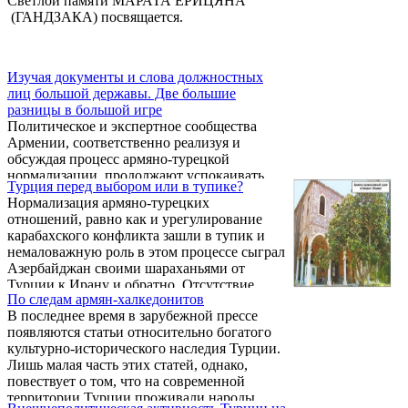
Светлой памяти МАРАТА ЕРИЦЯНА
(ГАНДЗАКА) посвящается.
Изучая документы и слова должностных
лиц большой державы. Две большие
разницы в большой игре
Политическое и экспертное сообщества
Армении, соответственно реализуя и
обсуждая процесс армяно-турецкой
нормализации, продолжают успокаивать
Турция перед выбором или в тупике?
себя мыслью о том, что главные внешние
Нормализация армяно-турецких
акторы в этом процессе стоят и будут стоять
отношений, равно как и урегулирование
на принципиальной позиции несвязанности
карабахского конфликта зашли в тупик и
армяно-турецкой нормализации с
немаловажную роль в этом процессе сыграл
карабахским урегулированием. В связи с
Азербайджан своими шараханьями от
этим и в подтверждение тому приводится
Турции к Ирану и обратно. Отсутствие
целый ряд публичных заявлений, прежде
По следам армян-халкедонитов
национальной идентичности сказалось на
всего, американских внешнеполитических
В последнее время в зарубежной прессе
месте кавказских татар в регионе: с одной
функционеров. Заявления же со стороны
появляются статьи относительно богатого
стороны они шииты и вроде должны
России, озвученные ...
культурно-исторического наследия Турции.
тяготеть в Ирану, но с другой стороны
Лишь малая часть этих статей, однако,
называют себя тюрками – и значит
повествует о том, что на современной
предпочтение отдается Турции. Самое
территории Турции проживали народы,
интересное то, что обе страны не