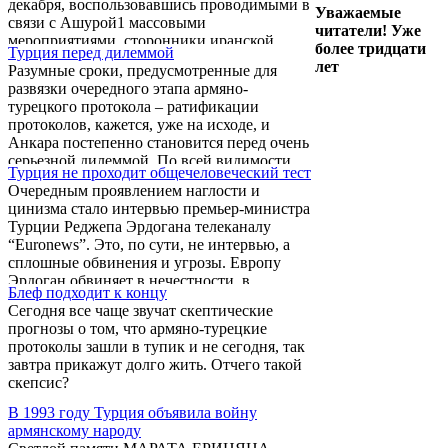
декабря, воспользовавшись проводимыми в
Уважаемые
связи с Ашурой1 массовыми
читатели! Уже
мероприятиями, сторонники иранской
более тридцати
Турция перед дилеммой
оппозиции вышли на улицы. Еще больший
лет
Разумные сроки, предусмотренные для
импульс действиям оппозиционеров
развязки очередного этапа армяно-
придала 20 декабря смерть и церемония
турецкого протокола – ратификации
похорон аятоллы Монтазери, вставшего в
протоколов, кажется, уже на исходе, и
оппозицию к нынешним духовным властям.
Анкара постепенно становится перед очень
серьезной дилеммой. По всей видимости,
Турция не проходит общечеловеческий тест
именно от выбора Анкары будет зависеть
Очередным проявлением наглости и
вся конфигурация Большого Ближнего
цинизма стало интервью премьер-министра
Востока в среднесрочной перспективе.
Турции Реджепа Эрдогана телеканалу
Карабах – не фактор, и не инструмент Во-
“Euronews”. Это, по сути, не интервью, а
первых, о роли карабахской проблемы в
сплошные обвинения и угрозы. Европу
процессе нормализации армяно-турецких
Эрдоган обвиняет в нечестности, в
отношений и спекуляции ею. То, что в
Блеф подходит к концу
проявлении двойных стандартов по
широком контексте ...
Сегодня все чаще звучат скептические
отношению к Турции, в исламофобии, в
прогнозы о том, что армяно-турецкие
создании тупиковой ситуации на Кипре, в
протоколы зашли в тупик и не сегодня, так
нежелании ЕС признать государственность
завтра прикажут долго жить. Отчего такой
оккупированной Турцией северной части
скепсис?
этого острова. “Евросоюз не должен...
Европа еще пожалеет... Израиль в будущем
В 1993 году Турция объявила войну
еще задумается ...
армянскому народу