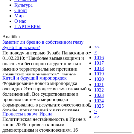
Культура
Спорт
Мир
О нас
ПАРТНЕРЫ
Analitika
Заметит ли бревно в собственном глазу
<<
Зураб Папаскири?
<
По поводу интервью Зураба Папаскири от
1016
01.02.2010: “Наиболее вызывающими и
1017
опасными бесспорно следует признать
1018
именно территориальные претензии
1019
армянских националистов”, данное
Китай и будущий миропорядок
1020
корреспонденту 1news. az. Ф. Дочия
Формирование нового миропорядка
1021
очевидно. Этот процесс весьма сложный и
1022
болезненный. Все существовавшие в
1023
прошлом системы миропорядка
1024
формировались в результате ожесточенной
1025
борьбы, приводившей к катаклизмам
>
Процессы вокруг Ирана
глобального масштаба. Достаточно указать
>>
Политическая нестабильность в Иране в
две мировые войны, Холодную войну, ряд
конце 2009г. привела к новым
войн регионального характера и т.д.
демонстрациям и столкновениям. 16