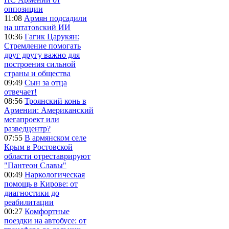
оппозиции
11:08
Армян подсадили
на штатовский ИИ
10:36
Гагик Царукян:
Стремление помогать
друг другу важно для
построения сильной
страны и общества
09:49
Сын за отца
отвечает!
08:56
Троянский конь в
Армении: Американский
мегапроект или
разведцентр?
07:55
В армянском селе
Крым в Ростовской
области отреставрируют
"Пантеон Славы"
00:49
Наркологическая
помощь в Кирове: от
диагностики до
реабилитации
00:27
Комфортные
поездки на автобусе: от