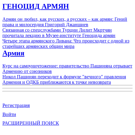
ГЕНОЦИД АРМЯН
Армян он любил, как русских, а русских – как армян: Гений
права и милосердия Григорий Джаншиев
Связанная со спецслужбами Турции Лилит Мкртчян
прочитала лекцию в Музее-институте Геноцида армян
Четыре этапа армянского Ливана: Что происходит с одной из
старейших армянских общин мира
Армия
Курс на самоуничтожение: правительство Пашиняна отрывает
Армению от союзников
Никол Пашинян переходит к формуле "вечного" правления
Армения и ОДКБ приближаются к точке невозврата
Регистрация
Войти
РАСШИРЕННЫЙ ПОИСК