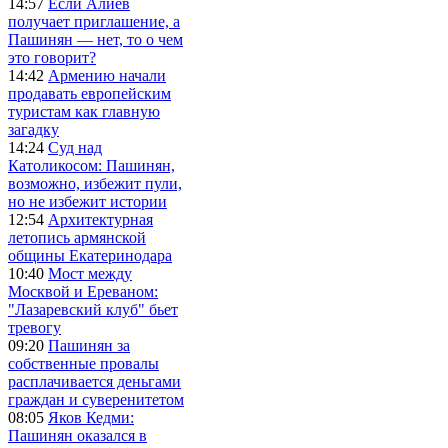
14:57
Если Алиев
получает приглашение, а
Пашинян — нет, то о чем
это говорит?
14:42
Армению начали
продавать европейским
туристам как главную
загадку
14:24
Суд над
Католикосом: Пашинян,
возможно, избежит пули,
но не избежит истории
12:54
Архитектурная
летопись армянской
общины Екатеринодара
10:40
Мост между
Москвой и Ереваном:
"Лазаревский клуб" бьет
тревогу
09:20
Пашинян за
собственные провалы
расплачивается деньгами
граждан и суверенитетом
08:05
Яков Кедми:
Пашинян оказался в