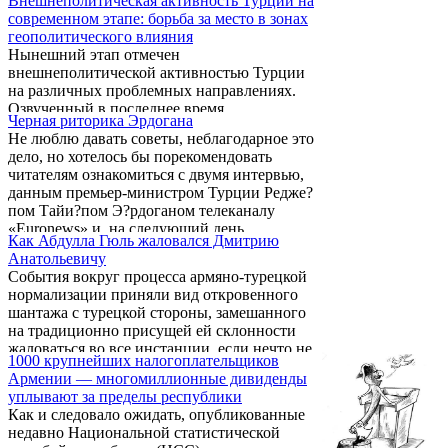
Внешнеполитическая активность Турции на
которые были либо истреблены, либо
воспринимают Баку всерьез и ...
современном этапе: борьба за место в зонах
насильно ассимилированы.
геополитического влияния
Этнополитические процессы в этом
Нынешний этап отмечен
регионе мира, пожалуй, всегда развивались
внешнеполитической активностью Турции
динамично. Взаимопроникновение культур,
на различных проблемных направлениях.
лингвистические и религиозные
Озвученный в последнее время
особенности и как результат трансформация
Черная риторика Эрдогана
внешнеполитический тезис Турции в виде
идентичности меняли не только ...
Не люблю давать советы, неблагодарное это
«ноль проблем с соседями» не отвечает
дело, но хотелось бы порекомендовать
реальным целям Турции. Было бы
читателям ознакомиться с двумя интервью,
правильнее говорить о следующем подходе
данным премьер-министром Турции Редже?
Турции, реально отражающем ее цели:
пом Тайи?пом Э?рдоганом телеканалу
«ноль проблемных соседей». Данный
«Euronews» и, на следующий день,
подход основывается на том, что наиболее
Как Абдулла Гюль жаловался Дмитрию
редакторам турецких изданий. Мне лично
сложные проблемы с соседними
Анатольевичу
всегда было любопытно следить за
государствами (прежде всего с теми из них,
События вокруг процесса армяно-турецкой
выступлениями этого человека, его
которые затрагивают военно-политические
нормализации приняли вид откровенного
умением ускользать от прямых ответов на
и национальные ...
шантажа с турецкой стороны, замешанного
прямые вопросы, преподносить события в
на традиционно присущей ей склонности
искаженном виде, пытаясь при этом
жаловаться во все инстанции, если нечто не
сохранить имидж просвещенного и
1000 крупнейших налогоплательщиков
отвечает её интересам.
толерантного руководителя ...
Армении — многомиллионные дивиденды
уплывают за пределы республики
Как и следовало ожидать, опубликованные
недавно Национальной статистической