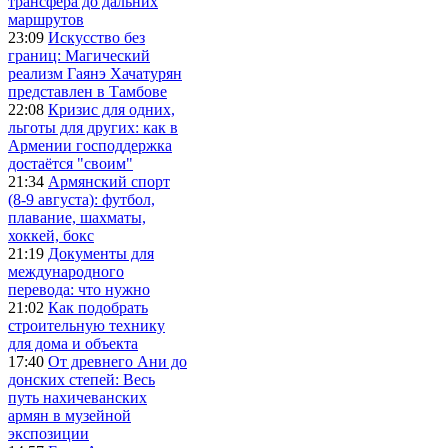
трансфера до дальних
маршрутов
23:09
Искусство без
границ: Магический
реализм Гаянэ Хачатурян
представлен в Тамбове
22:08
Кризис для одних,
льготы для других: как в
Армении господдержка
достаётся "своим"
21:34
Армянский спорт
(8-9 августа): футбол,
плавание, шахматы,
хоккей, бокс
21:19
Документы для
международного
перевода: что нужно
21:02
Как подобрать
строительную технику
для дома и объекта
17:40
От древнего Ани до
донских степей: Весь
путь нахичеванских
армян в музейной
экспозиции