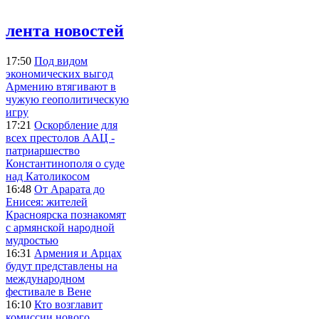
лента новостей
17:50
Под видом
экономических выгод
Армению втягивают в
чужую геополитическую
игру
17:21
Оскорбление для
всех престолов ААЦ -
патриаршество
Константинополя о суде
над Католикосом
16:48
От Арарата до
Енисея: жителей
Красноярска познакомят
с армянской народной
мудростью
16:31
Армения и Арцах
будут представлены на
международном
фестивале в Вене
16:10
Кто возглавит
комиссии нового