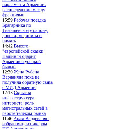
парламента Армении:
распределение между
фракциями
15:59
Рабочая поездка
Брагарника по
Тимашевскому району:
дороги, медицина и
память
14:42
Вместо
"европейской сказки"
Пашинян одарит
Армению турецкой
былью
12:30
Жена Рубена
Варданяна пока не
получила обратную связь
с МИД Армении
12:13
Скрытая
инфраструктура
интернета: роль
магистральных сетей в
работе телеком-рынка
11:46
Арам Вардеванян
избран вице-спикером
НС Армении от