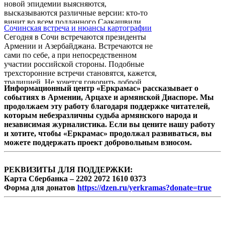
новой эпидемии выясняются,
высказываются различные версии: кто-то
винит во всем подданного Саакашвили
Сочинская встреча и нюансы картографии
Фарду Гадирова, расстрелявшего два
Сегодня в Сочи встречаются президенты
десятка человек в Бакинской нефтяной
Армении и Азербайджана. Встречаются не
академии, а кто-то и вовсе святотатствует,
сами по себе, а при непосредственном
считая, что истинной виной недуга является
участии российской стороны. Подобные
чрезмерная государственная агитация. А
трехсторонние встречи становятся, кажется,
болезнь продолжает распространяться со
традицией. Не хочется говорить доброй,
скоростью бакинского городского автобуса
Информационный центр «Еркрамас» рассказывает о
поскольку активизация России в нагорно-
№74, стремящегося ради ...
событиях в Армении, Арцахе и армянской Диаспоре. Мы
карабахском конфликте пока ничего, кроме
продолжаем эту работу благодаря поддержке читателей,
самой активизации, не приносит. То есть
которым небезразличны судьба армянского народа и
ничего, кроме как о «продвижении,
независимая журналистика. Если вы цените нашу работу
дальнейшем обсуждении и некотором
и хотите, чтобы «Еркрамас» продолжал развиваться, вы
взаимопонимании» общественность не
можете поддержать проект добровольным взносом.
узнает после каждой из таких встреч.
РЕКВИЗИТЫ ДЛЯ ПОДДЕРЖКИ:
Карта Сбербанка – 2202 2072 1610 0373
Форма для донатов
https://dzen.ru/yerkramas?donate=true