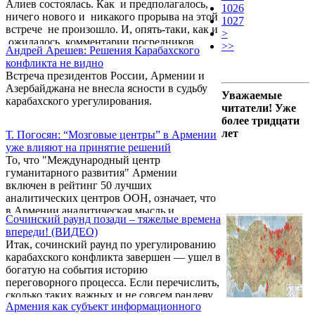
Алиев состоялась. Как и предполагалось,
Предлагаем вниманию читателей оригинал
1026
ничего нового и никакого прорыва на этой
интервью Александра Скакова
1027
встрече не произошло. И, опять-таки, как и
информагентству Дей.Аз.
>
ожидалось, комментарии посредников
>>
Андрей Арешев: Решения Карабахского
лучились оптимизмом. Горан Лермаркер,
конфликта не видно
специальный представитель ПА ОБСЕ,
Встреча президентов России, Армении и
даже заявил, что «заключение соглашения
Азербайджана не внесла ясности в судьбу
по конфликту может стать возможным этой
Уважаемые
карабахского урегулирования.
весной».
читатели! Уже
более тридцати
лет
Т. Погосян: “Мозговые центры” в Армении
уже влияют на принятие решений
То, что "Международный центр
гуманитарного развития" Армении
включен в рейтинг 50 лучших
аналитических центров ООН, означает, что
в Армении аналитическая мысль и
Сочинский раунд позади – тяжелые времена
институт “мозговых центров” состоялись.
впереди! (ВИДЕО)
Об этом в беседе с корреспондентом
Итак, сочинский раунд по урегулированию
Panorama.am сообщил глава центра Теван
карабахского конфликта завершен — ушел в
Погосян, комментируя обнародованный
богатую на события историю
накануне штаб-квартирой ООН рейтинг
переговорного процесса. Если перечислить,
лучших мировых аналитических центров.
сколько таких важных и не совсем рандеву
Армения как субъект информационного
состоялось за последние 10-15 лет, не