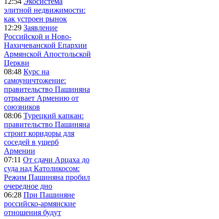
12:54
Экосистема
элитной недвижимости:
как устроен рынок
12:29
Заявление
Российской и Ново-
Нахичеванской Епархии
Армянской Апостольской
Церкви
08:48
Курс на
самоуничтожение:
правительство Пашиняна
отрывает Армению от
союзников
08:06
Турецкий капкан:
правительство Пашиняна
строит коридоры для
соседей в ущерб
Армении
07:11
От сдачи Арцаха до
суда над Католикосом:
Режим Пашиняна пробил
очередное дно
06:28
При Пашиняне
российско-армянские
отношения будут