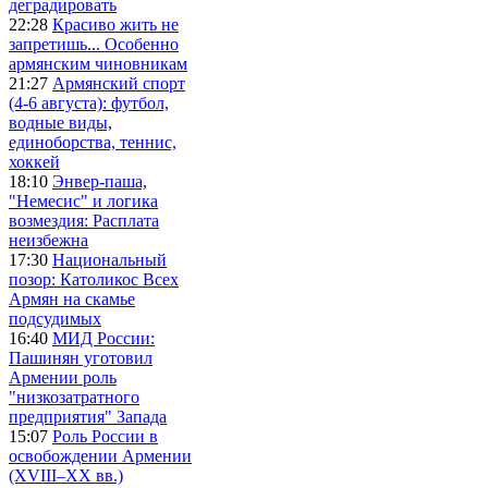
деградировать
22:28
Красиво жить не
запретишь... Особенно
армянским чиновникам
21:27
Армянский спорт
(4-6 августа): футбол,
водные виды,
единоборства, теннис,
хоккей
18:10
Энвер-паша,
"Немесис" и логика
возмездия: Расплата
неизбежна
17:30
Национальный
позор: Католикос Всех
Армян на скамье
подсудимых
16:40
МИД России:
Пашинян уготовил
Армении роль
"низкозатратного
предприятия" Запада
15:07
Роль России в
освобождении Армении
(XVIII–XX вв.)