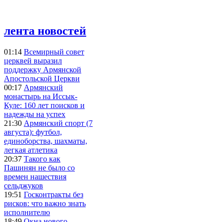
лента новостей
01:14
Всемирный совет
церквей выразил
поддержку Армянской
Апостольской Церкви
00:17
Армянский
монастырь на Иссык-
Куле: 160 лет поисков и
надежды на успех
21:30
Армянский спорт (7
августа): футбол,
единоборства, шахматы,
легкая атлетика
20:37
Такого как
Пашинян не было со
времен нашествия
сельджуков
19:51
Госконтракты без
рисков: что важно знать
исполнителю
18:49
Окна нового