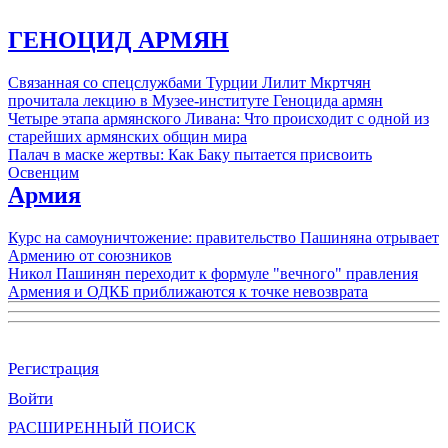
ГЕНОЦИД АРМЯН
Связанная со спецслужбами Турции Лилит Мкртчян
прочитала лекцию в Музее-институте Геноцида армян
Четыре этапа армянского Ливана: Что происходит с одной из
старейших армянских общин мира
Палач в маске жертвы: Как Баку пытается присвоить
Освенцим
Армия
Курс на самоуничтожение: правительство Пашиняна отрывает
Армению от союзников
Никол Пашинян переходит к формуле "вечного" правления
Армения и ОДКБ приближаются к точке невозврата
Регистрация
Войти
РАСШИРЕННЫЙ ПОИСК