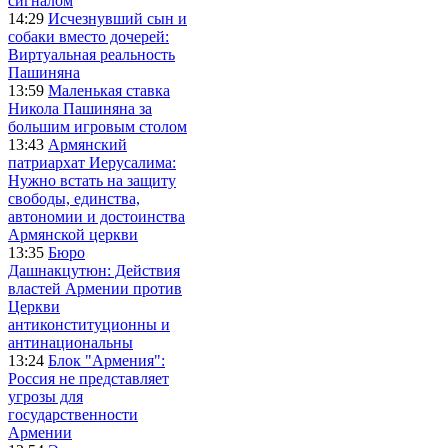
сигналом
14:29
Исчезнувший сын и
собаки вместо дочерей:
Виртуальная реальность
Пашиняна
13:59
Маленькая ставка
Никола Пашиняна за
большим игровым столом
13:43
Армянский
патриархат Иерусалима:
Нужно встать на защиту
свободы, единства,
автономии и достоинства
Армянской церкви
13:35
Бюро
Дашнакцутюн: Действия
властей Армении против
Церкви
антиконституционны и
антинациональны
13:24
Блок "Армения":
Россия не представляет
угрозы для
государственности
Армении