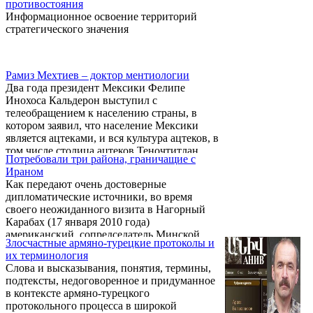
противостояния
хватит никакой бумаги: Ки-Вест, Париж,
Информационное освоение территорий
Мадрид, Лиссабон, Прага, Минск, Бишкек –
стратегического значения
назови любой город на карте мира, и
найдешь там след карабахских
переговорщиков и их бессменных визави из
ОБСЕ. А сколько вариантов
Рамиз Мехтиев – доктор ментиологии
урегулирования было — не счесть! Но воз и
Два года президент Мексики Фелипе
ныне там.
Инохоса Кальдерон выступил с
телеобращением к населению страны, в
котором заявил, что население Мексики
является ацтеками, и вся культура ацтеков, в
том числе столица ацтеков Теночтитлан,
Потребовали три района, граничащие с
является творением рук и интеллекта
Ираном
нынешних мексиканцев. Ацтекские поэты
Как передают очень достоверные
Нецауалькойотль и Куакуацин были
дипломатические источники, во время
объявлены великими мексиканскими
своего неожиданного визита в Нагорный
поэтами, а ацтекские императоры –
Карабах (17 января 2010 года)
выдающимися мексиканскими
американский сопредседатель Минской
государственными деятелями. Наконец,
Злосчастные армяно-турецкие протоколы и
группы ОБСЕ по урегулированию нагорно-
язык ацтеков – науатль – был провозглашен
их терминология
карабахского конфликта Роберт Брадтке в
...
Слова и высказывания, понятия, термины,
узком кругу сказал, что США всегда готовы
подтексты, недоговоренное и придуманное
содействовать народу Нагорного Карабаха
в контексте армяно-турецкого
в вопросе самоопределения, но армянская
протокольного процесса в широкой
сторона вынуждена пойти на некоторые