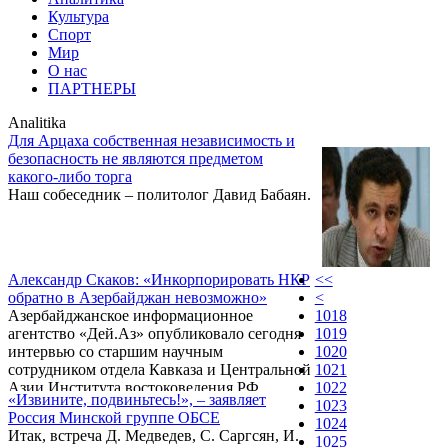
Культура
Спорт
Мир
О нас
ПАРТНЕРЫ
Analitika
Для Арцаха собственная независимость и
безопасность не являются предметом
какого-либо торга
Наш собеседник – политолог Давид Бабаян.
Александр Скаков: «Инкорпорировать НКР
<<
обратно в Азербайджан невозможно»
<
Азербайджанское информационное
1018
агентство «Дей.Аз» опубликовало сегодня
1019
интервью со старшим научным
1020
сотрудником отдела Кавказа и Центральной
1021
Азии Института востоковедения РФ
1022
«Извините, подвиньтесь!», – заявляет
Александром Скаковым. Однако, данное
1023
Россия Минской группе ОБСЕ
интервью в азербайджанском СМИ вышло в
1024
Итак, встреча Д. Медведев, С. Саргсян, И.
варианте, отличающемся от оригинала.
1025