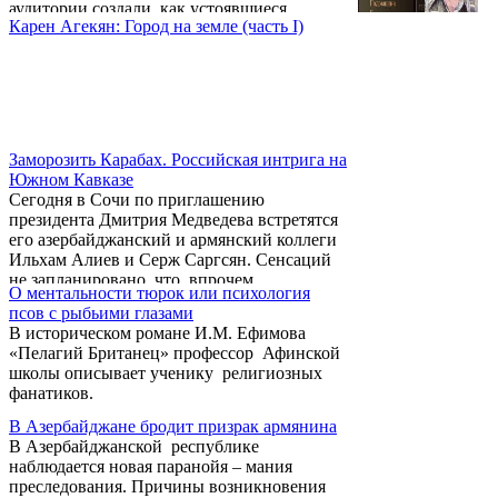
аудитории создали, как устоявшиеся
уступки и в первую очередь вывести свои
Карен Агекян: Город на земле (часть I)
штампы, так и полный разброд мнений о
войска из граничащих с Ираном трех
сути как слов, так и процессов. В самом
районов. На фоне ...
деле, не мудрено, так как отказ от
информирования общества и закулисная
дипломатия создали у армянского общества
свой язык (а возможно и несколько языков в
зависимости от сегмента общества) для
Заморозить Карабах. Российская интрига на
описания процессов, и язык этот зачастую
Южном Кавказе
не имеет ничего ...
Сегодня в Сочи по приглашению
президента Дмитрия Медведева встретятся
его азербайджанский и армянский коллеги
Ильхам Алиев и Серж Саргсян. Сенсаций
не запланировано, что, впрочем,
О ментальности тюрок или психология
согласуется с планами всех вовлеченных в
псов с рыбьими глазами
процесс урегулирования сторон.
В историческом романе И.М. Ефимова
«Пелагий Британец» профессор Афинской
школы описывает ученику религиозных
фанатиков.
В Азербайджане бродит призрак армянина
В Азербайджанской республике
наблюдается новая паранойя – мания
преследования. Причины возникновения