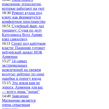
поколения: технологии,
которые работают на уют
18:30
Ремонт кухни под
ключ: как формируется
комфортное пространство
16:51
Судебный фарс дал
трещину: Судья по делу
Католикоса Всех Армян
взял самоотвод
16:11
Спорт под каблуком
власти: Пашинян готовит
рейдерский захват НОК
Армении
15:27
14 самых
экстремальных
развлечений на свежем
воздухе: рейтинг по цене
ошибки и порогу входа
15:15
Эта земля вам не
дорога, Армения для вас
— всего лишь "хопан"
14:49
Заявление
Матвиенко является
очень серьезным