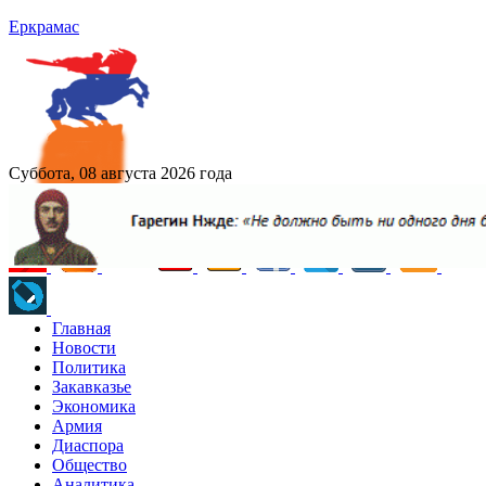
Еркрамас
Суббота, 08 августа 2026 года
Главная
Новости
Политика
Закавказье
Экономика
Армия
Диаспора
Общество
Аналитика