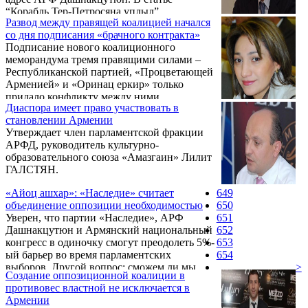
“Корабль Тер-Петросяна уплыл”
Развод между правящей коалицией начался
(американский вариант поговорки “поезд
со дня подписания «брачного контракта»
уже ушел”) редактор английской версии
Подписание нового коалиционного
газеты Ара Хачатурян припоминает былые
меморандума тремя правящими силами –
“заслуги” экс-президента, ныне вставшего в
Республиканской партией, «Процветающей
позу демократа-моралиста.
Арменией» и «Оринац еркир» только
придало конфликту между ними
Диаспора имеет право участвовать в
андерграундный характер и лишь еще
становлении Армении
больше усилило разногласия между этими
Утверждает член парламентской фракции
силами. Такое мнение в беседе с
АРФД, руководитель культурно-
корреспондентом Новости Армении -
образовательного союза «Амазгаин» Лилит
NEWS.am выразил глава Армянского
ГАЛСТЯН.
центра стратегических и национальных
исследований Ричард Киракосян.
«Айоц ашхар»: «Наследие» считает
649
объединение оппозиции необходимостью
650
Уверен, что партии «Наследие», АРФ
651
Дашнакцутюн и Армянский национальный
652
конгресс в одиночку смогут преодолеть 5%-
653
ый барьер во время парламентских
654
выборов. Другой вопрос: сможем ли мы
>
Создание оппозиционной коалиции в
сохранить эти квоты? Об этом в беседе с
противовес властной не исключается в
изданием заявил руководитель
Армении
парламентской фракции партии «Наследие»