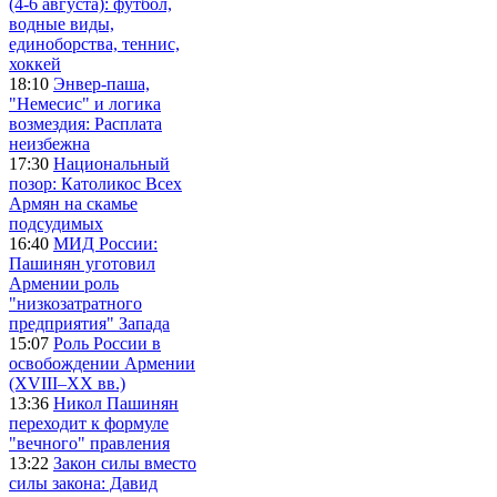
(4-6 августа): футбол,
водные виды,
единоборства, теннис,
хоккей
18:10
Энвер-паша,
"Немесис" и логика
возмездия: Расплата
неизбежна
17:30
Национальный
позор: Католикос Всех
Армян на скамье
подсудимых
16:40
МИД России:
Пашинян уготовил
Армении роль
"низкозатратного
предприятия" Запада
15:07
Роль России в
освобождении Армении
(XVIII–XX вв.)
13:36
Никол Пашинян
переходит к формуле
"вечного" правления
13:22
Закон силы вместо
силы закона: Давид