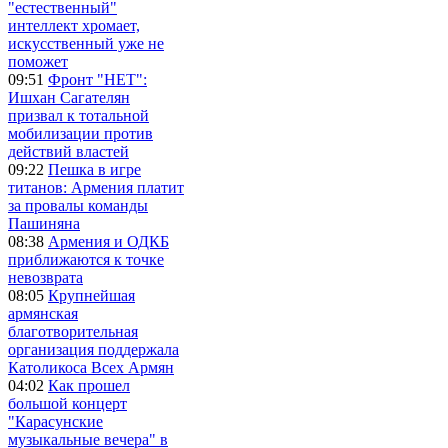
"естественный"
интеллект хромает,
искусственный уже не
поможет
09:51
Фронт "НЕТ":
Ишхан Сагателян
призвал к тотальной
мобилизации против
действий властей
09:22
Пешка в игре
титанов: Армения платит
за провалы команды
Пашиняна
08:38
Армения и ОДКБ
приближаются к точке
невозврата
08:05
Крупнейшая
армянская
благотворительная
организация поддержала
Католикоса Всех Армян
04:02
Как прошел
большой концерт
"Карасунские
музыкальные вечера" в