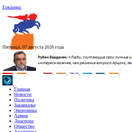
Еркрамас
Пятница, 07 августа 2026 года
Главная
Новости
Политика
Закавказье
Экономика
Армия
Диаспора
Общество
Аналитика