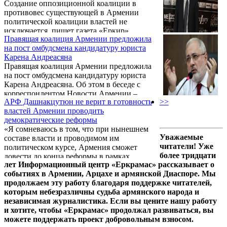
Создание оппозиционной коалиции в
Степан Сафарян.
противовес существующей в Армении
политической коалиции властей не
исключается, пишет газета «Еркир»
Правящая коалиция Армении предложила
(Страна).
на пост омбудсмена кандидатуру юриста
Карена Андреасяна
Правящая коалиция Армении предложила
на пост омбудсмена кандидатуру юриста
Карена Андреасяна. Об этом в беседе с
корреспондентом Новости Армении –
АРФ Дашнакцутюн не верит в готовность
>>
NEWS.am сообщил пресс-секретарь
властей Армении проводить
Республиканской партии Армении Эдуард
демократические реформы
Шармазанов.
«Я сомневаюсь в том, что при нынешнем
Уважаемые
составе власти и проводимом им
читатели! Уже
политическом курсе, Армения сможет
более тридцати
довести до конца реформы в рамках
лет Информационный центр «Еркрамас» рассказывает о
обязательств перед европейскими
событиях в Армении, Арцахе и армянской Диаспоре. Мы
структурами», - заявил на пресс-
продолжаем эту работу благодаря поддержке читателей,
конференции 23 февраля глава фракции
которым небезразличны судьба армянского народа и
партии АРФ Дашнакцутюн Ваан
независимая журналистика. Если вы цените нашу работу
Ованнисян.
и хотите, чтобы «Еркрамас» продолжал развиваться, вы
можете поддержать проект добровольным взносом.