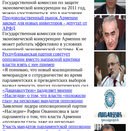
Государственной комиссии по защите
экономической конкуренции на 2011 год,
можно удостовериться, что в настоящее
Продовольственный рынок Армении
время в 7 из 12 изученных рынков Армении
закрыт для новых инвесторов - депутат от
наблюдается высокая концентрация, в
АРФД
частности, на рынке сахара 100%, между
Государственная комиссия по защите
тем, наличие монополий запрещается
экономической конкуренции Армении не
законами и Конституцией, заявил с трибуны
может работать эффективно в условиях
парламента депутат от АРФ Дашнакцутюн
нынешней экономической системы. Как
Арцвик Минасян.
Республиканская партия советует
сообщает корреспондент ИА REGNUM, об
оппозиции вместо напрасной критики
этом в ходе обсуждения в парламенте
власти взять с нее пример
страны отчета по программе деятельности
«Я понимаю, что новый коалиционный
комиссии в 2010 году заявил депутат
меморандум о сотрудничестве во время
фракции АРФ "Дашнакцутюн" Ара Нранян.
парламентских и президентских выборов
В связи с этим он напомнил о демпинговом
вызвал ревность других политических сил,
прессинге и дальнейшем росте цен на яйца
«Дашнакцутюн» разделяет мнение
но вместо того, чтобы напрасно ревновать,
в Армении перед Новым годом. По его
«Наследия» о том, что власти «положили
было бы лучше, если бы они взяли с нас
словам, одной из главных причин
глаз» на несколько мандатов оппозиции
пример»,- заявил в беседе с
подобного скачка стало ...
Заявление лидера оппозиционной партии
корреспондентом Новости Армении-
«Наследие» Рафии Ованнисяна в зале
NEWS.am глава фракции Республиканской
парламента о том, что власти Армении
партии Галуст Саакян, комментируя
«положили глаз» даже на несколько
озвученную в зале заседаний парламента
Участь мандатов парламентской оппозиции
мандатов оппозиции, вполне резонное и
резкую критику в адрес коалиционного