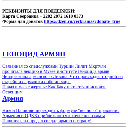
РЕКВИЗИТЫ ДЛЯ ПОДДЕРЖКИ:
Карта Сбербанка – 2202 2072 1610 0373
Форма для донатов
https://dzen.ru/yerkramas?donate=true
ГЕНОЦИД АРМЯН
Связанная со спецслужбами Турции Лилит Мкртчян
прочитала лекцию в Музее-институте Геноцида армян
Четыре этапа армянского Ливана: Что происходит с одной из
старейших армянских общин мира
Палач в маске жертвы: Как Баку пытается присвоить
Освенцим
Армия
Никол Пашинян переходит к формуле "вечного" правления
Армения и ОДКБ приближаются к точке невозврата
Пашинян, ты предал солдат, армию и страну!