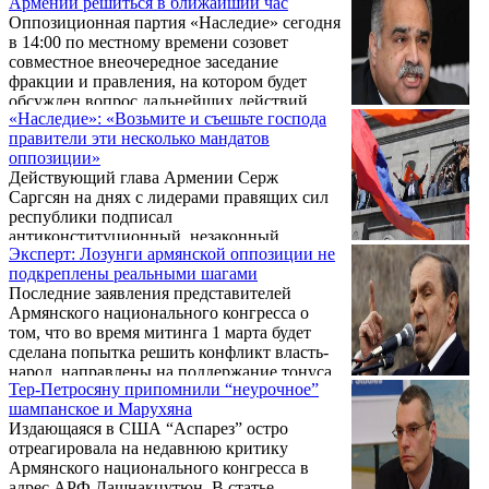
Армении решиться в ближайший час
реалистичное, заявил в беседе с
меморандума со стороны лидера
Оппозиционная партия «Наследие» сегодня
корреспондентом Новости Армении-
оппозиционной партии «Наследие» ...
в 14:00 по местному времени созовет
NEWS.am глава фракции партии АРФ
совместное внеочередное заседание
«Дашнакцутюн» Ваан Ованнисян, после
фракции и правления, на котором будет
того, как поговорил со своими коллегами из
обсужден вопрос дальнейших действий
«Наследия», покинувшими в знак протеста
«Наследие»: «Возьмите и съешьте господа
партий.
зал заседаний парламента.
правители эти несколько мандатов
оппозиции»
Действующий глава Армении Серж
Саргсян на днях с лидерами правящих сил
республики подписал
антиконституционный, незаконный
Эксперт: Лозунги армянской оппозиции не
меморандум, целью которого является
подкреплены реальными шагами
преждевременное выдвижение собственной
Последние заявления представителей
кандидатуры на президентских выборах в
Армянского национального конгресса о
обход всяким законам. С таким заявлением
том, что во время митинга 1 марта будет
в начале заседания Национального
сделана попытка решить конфликт власть-
собрания Армении выступил лидер
народ, направлены на поддержание тонуса
оппозиционной партии «Наследие» Раффи
Тер-Петросяну припомнили “неурочное”
оппозиционного электората. Такое мнение
Ованнисян.
шампанское и Марухяна
в беседе с корреспондентом Новости
Издающаяся в США “Аспарез” остро
Армении - NEWS.am выразил эксперт Иван
отреагировала на недавнюю критику
Гарибян.
Армянского национального конгресса в
адрес АРФ Дашнакцутюн. В статье