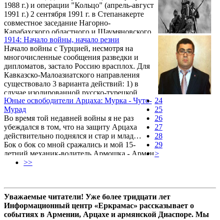
1988 г.) и операции "Кольцо" (апрель-август
1991 г.) 2 сентября 1991 г. в Степанакерте
совместное заседание Нагорно-
Карабахского областного и Шаумяновского
1914: Начало войны, начало резни
районного Советов приняло постановление
Начало войны с Турцией, несмотря на
о провозглашении Нагорно-Карабахской
многочисленные сообщения разведки и
Республики. В ее состав вошли территории
дипломатов, застало Россию врасплох. Для
НКАО и Шаумяновского района. 25
Кавказско-Малоазиатского направления
сентября по Степанакерту из Шуши уже
существовало 3 варианта действий: 1) в
велся ракетный обстрел из установки
случае изолированной русско-турецкой
"Алазань". После развала СССР
Юные освободители Арцаха: Мурка - Чуто-
24
войны Кавказский Военный округ,
руководство РА с самых высоких мировых
Мурад
25
состоявший в мирное время из трех
трибун периодически ...
Во время той недавней войны я не раз
26
корпусов — I-го, II-го и III-го Кавказских
убеждался в том, что на защиту Арцаха
27
Армейских, усиливался на 4−5 корпусов и
действительно поднялся и стар и млад…
28
выполнял задачи наступательного
Бок о бок со мной сражались и мой 15-
29
характера; 2) в случае одновременной
летний механик-водитель Армошка - Армен
>
войны с германо-австрийской коалицией из
Арутюнян, и погибший вместе с Шагеном
>>
округа изымался ...
Мегряном его 16-летний племянник Айк, и
16-летний сын моего лучшего друга Борика
– Сережка Бабаджанян (Сынок), и
Уважаемые читатели! Уже более тридцати лет
"настоящий шаумяновец", 17-летний Чуто -
Информационный центр «Еркрамас» рассказывает о
Мурад Петросян.
событиях в Армении, Арцахе и армянской Диаспоре. Мы