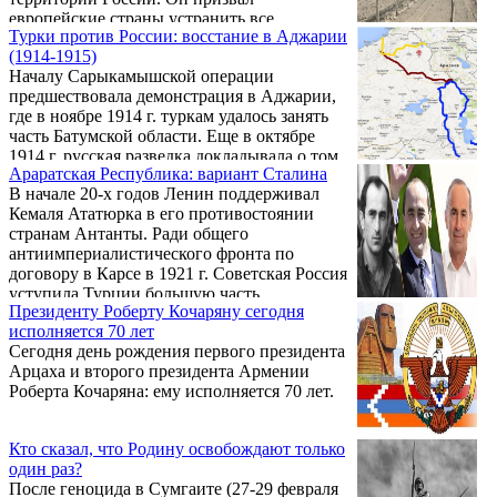
европейские страны устранить все
Турки против России: восстание в Аджарии
препятствия для Украины в связи с ударами
(1914-1915)
по России. Очевидно, что новая эскалация
Началу Сарыкамышской операции
усилит позиции Зеленского и продлит его
предшествовала демонстрация в Аджарии,
пребывание на посту президента Украины,
где в ноябре 1914 г. туркам удалось занять
хотя срок президентства давно истек.
часть Батумской области. Еще в октябре
Именно по этой причине глава офиса
1914 г. русская разведка докладывала о том,
президента Андрей Ермак и министр
Араратская Республика: вариант Сталина
что турецкое правительство начало
обороны Рустем Умеров представили
В начале 20-х годов Ленин поддерживал
собирать отряды добровольцев для
действующей администрации США список
Кемаля Ататюрка в его противостоянии
вторжения в Аджарию, для чего местная
...
странам Антанты. Ради общего
администрация пошла даже на
антиимпериалистического фронта по
освобождение годных к службе арестантов.
договору в Карсе в 1921 г. Советская Россия
Они вооружались и включались в «шайку
уступила Турции большую часть
Аслан-бека Абашидзе» — представителя
Президенту Роберту Кочаряну сегодня
территории Армении. К концу 30-х гг.
местного владельческого рода.
исполняется 70 лет
отношения двух стран изменились.
Сегодня день рождения первого президента
Интересно в этом плане выражение
Арцаха и второго президента Армении
Сталина, сказанное им в ноябре 1940 г.
Роберта Кочаряна: ему исполняется 70 лет.
генеральному секретарю исполкома
Коминтерна Г.Димитрову: «Мы турок
выгоним в Азию. Какая это Турция? Там
Кто сказал, что Родину освобождают только
два миллиона грузин, полтора миллиона
один раз?
армян, ...
После геноцида в Сумгаите (27-29 февраля