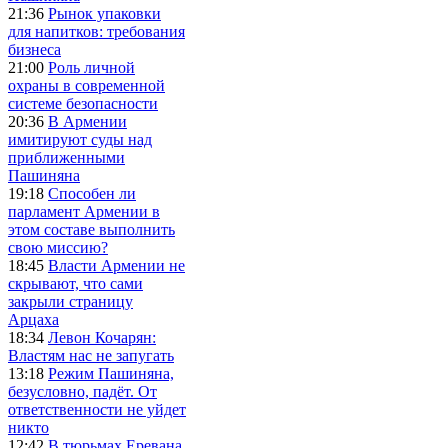
21:36
Рынок упаковки
для напитков: требования
бизнеса
21:00
Роль личной
охраны в современной
системе безопасности
20:36
В Армении
имитируют суды над
приближенными
Пашиняна
19:18
Способен ли
парламент Армении в
этом составе выполнить
свою миссию?
18:45
Власти Армении не
скрывают, что сами
закрыли страницу
Арцаха
18:34
Левон Кочарян:
Властям нас не запугать
13:18
Режим Пашиняна,
безусловно, падёт. От
ответственности не уйдет
никто
12:42
В тюрьмах Еревана