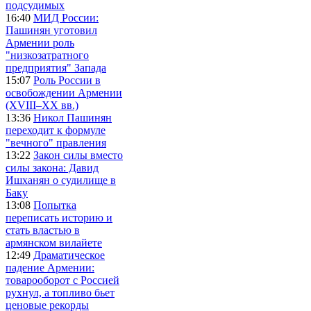
подсудимых
16:40
МИД России:
Пашинян уготовил
Армении роль
"низкозатратного
предприятия" Запада
15:07
Роль России в
освобождении Армении
(XVIII–XX вв.)
13:36
Никол Пашинян
переходит к формуле
"вечного" правления
13:22
Закон силы вместо
силы закона: Давид
Ишханян о судилище в
Баку
13:08
Попытка
переписать историю и
стать властью в
армянском вилайете
12:49
Драматическое
падение Армении:
товарооборот с Россией
рухнул, а топливо бьет
ценовые рекорды