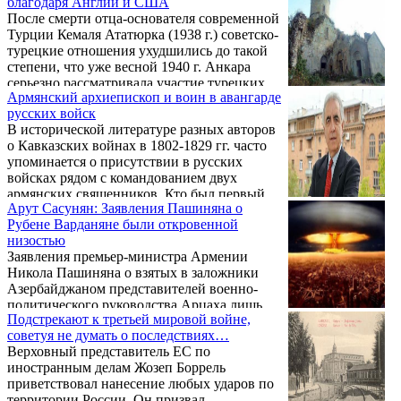
благодаря Англии и США
расположенного в 125 километрах западнее
После смерти отца-основателя современной
Москвы.
Турции Кемаля Ататюрка (1938 г.) советско-
турецкие отношения ухудшились до такой
степени, что уже весной 1940 г. Анкара
серьезно рассматривала участие турецких
Армянский архиепископ и воин в авангарде
войск во вторжении британо-французского
русских войск
корпуса в Закавказье.
В исторической литературе разных авторов
о Кавказских войнах в 1802-1829 гг. часто
упоминается о присутствии в русских
войсках рядом с командованием двух
армянских священников. Кто был первый,
Арут Сасунян: Заявления Пашиняна о
понятно - будущий Католикос Нерсес V
Рубене Варданяне были откровенной
Аштаракеци. Второй менее известен, хотя
низостью
внес большой вклад в события того
Заявления премьер-министра Армении
периода, способствуя возрождению
Никола Пашиняна о взятых в заложники
Армении. Это архиепископ Григорий
Азербайджаном представителей военно-
Манучарян, родившийся и выросший в селе
политического руководства Арцаха лишь
Ахум Шамшадильского уезда.
Подстрекают к третьей мировой войне,
усугубляют их положение. Об этом заявил
советуя не думать о последствиях…
издатель и редактор газеты «The California
Верховный представитель ЕС по
Courier» Арут Сасунян.
иностранным делам Жозеп Боррель
приветствовал нанесение любых ударов по
территории России. Он призвал