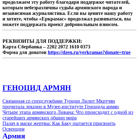
продолжаем эту работу благодаря поддержке читателей,
которым небезразличны судьба армянского народа и
независимая журналистика. Если вы цените нашу работу
и хотите, чтобы «Еркрамас» продолжал развиваться, вы
можете поддержать проект добровольным взносом.
РЕКВИЗИТЫ ДЛЯ ПОДДЕРЖКИ:
Карта Сбербанка – 2202 2072 1610 0373
Форма для донатов
https://dzen.ru/yerkramas?donate=true
ГЕНОЦИД АРМЯН
Связанная со спецслужбами Турции Лилит Мкртчян
прочитала лекцию в Музее-институте Геноцида армян
Четыре этапа армянского Ливана: Что происходит с одной из
старейших армянских общин мира
Палач в маске жертвы: Как Баку пытается присвоить
Освенцим
Армия