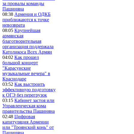
за провалы команды
Пашиняна
08:38
Армения и ОДКБ
приближаются к точке
невозврата
08:05
Крупнейшая
армянская
благотворительная
организация поддержала
Католикоса Всех Армян
04:02
Как прошел
большой концерт
"Карасунские
музыкальные вечера" в
Краснодаре
03:52
Как выстроить
эффективную подготовку
к ОГЭ без перегрузок
03:15
Кабинет застоя или
Управленческая кома
правительства Пашиняна
02:48
Цифровая
капитуляция Армении
или "Троянский конь" от
Пашиняна