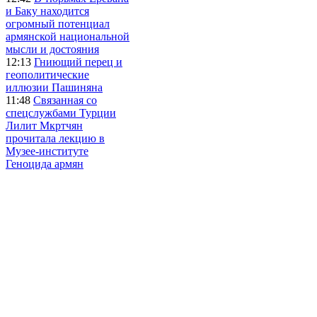
и Баку находится
огромный потенциал
армянской национальной
мысли и достояния
12:13
Гниющий перец и
геополитические
иллюзии Пашиняна
11:48
Связанная со
спецслужбами Турции
Лилит Мкртчян
прочитала лекцию в
Музее-институте
Геноцида армян