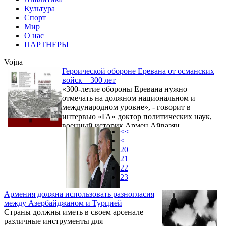
Культура
Спорт
Мир
О нас
ПАРТНЕРЫ
Vojna
Героической обороне Еревана от османских
войск – 300 лет
«300-летие обороны Еревана нужно
отмечать на должном национальном и
международном уровне», - говорит в
интервью «ГА» доктор политических наук,
военный историк Армен Айвазян.
<<
<
20
21
22
23
Армения должна использовать разногласия
между Азербайджаном и Турцией
Страны должны иметь в своем арсенале
различные инструменты для