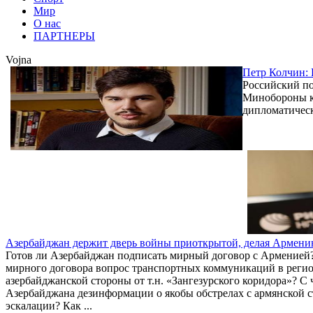
Мир
О нас
ПАРТНЕРЫ
Vojna
Петр Колчин:
Российский п
Минобороны ка
дипломатичес
Азербайджан держит дверь войны приоткрытой, делая Армени
Готов ли Азербайджан подписать мирный договор с Арменией? 
мирного договора вопрос транспортных коммуникаций в регион
азербайджанской стороны от т.н. «Зангезурского коридора»? С
Азербайджана дезинформации о якобы обстрелах с армянской с
эскалации? Как ...