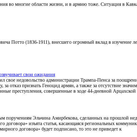
ния во многие области жизни, и в армию тоже. Ситуация в Кавк
вича Потто (1836-1911), внесшего огромный вклад в изучение л
озвучивает свои ожидания
л свое недовольство администрации Трампа-Пенса за поощрен
 за отказ признать Геноцид армян, а также за отсутствие значи
енные преступления, совершенные в ходе 44-дневной Арцахской
бым поручениям Эльчина Амирбекова, сделанных на прошлой нед
ого договора» изъята статья, касающаяся региональных коммуни
 «мирного договора» будет подписано, то это не приведет к