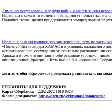
Армению могут вовлечь в чужую войну, а власти заняты велос
Израиль, а с какого-то момента и Запад могут попытаться испо
Подобной точки зрения придерживается зампред партии “Армя
Израиль проявлял конкретную заинтересованность по части о
«После убийства лидера ХАМАС и в условиях ожидаемого после
активизировались обсуждения относительно расположении сек
Арцаха и о том, что они таят в себе реальные угрозы», – пишет
оппозиционной фракции «Честь имею» Национального Собран
хотите, чтобы «Еркрамас» продолжал развиваться, вы мож
РЕКВИЗИТЫ ДЛЯ ПОДДЕРЖКИ:
Карта Сбербанка – 2202 2072 1610 0373
Форма для донатов
https://dzen.ru/yerkramas?donate=true