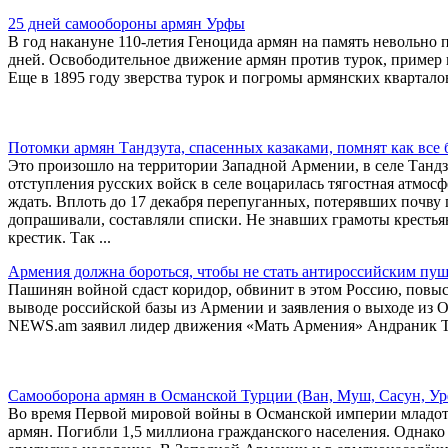
25 дней самообороны армян Урфы
В год накануне 110-летия Геноцида армян на память невольно п
дней. Освободительное движение армян против турок, пример г
Еще в 1895 году зверства турок и погромы армянских квартал
Потомки армян Тандзута, спасенных казаками, помнят как все
Это произошло на территории Западной Армении, в селе Тандзу
отступления русских войск в селе воцарилась тягостная атмос
ждать. Вплоть до 17 декабря перепуганных, потерявших почву 
допрашивали, составляли списки. Не знавших грамоты крестья
крестик. Так ...
Армения должна бороться, чтобы не стать антироссийским пу
Пашинян войной сдаст коридор, обвинит в этом Россию, повыс
выводе российской базы из Армении и заявления о выходе из 
NEWS.am заявил лидер движения «Мать Армения» Андраник Т
Самооборона армян в Османской Турции (Ван, Муш, Сасун, Урфа
Во время Первой мировой войны в Османской империи младот
армян. Погибли 1,5 миллиона гражданского населения. Однако 