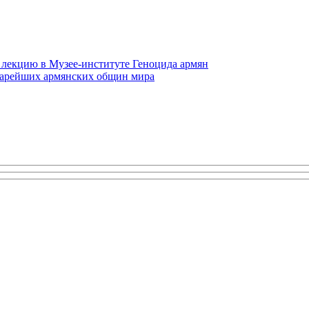
 лекцию в Музее-институте Геноцида армян
старейших армянских общин мира