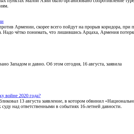
ных пунктах Малой Азии было организовано сопротивление тур
иям.
ии
ротив Армении, скорее всего пойдут на прорыв коридора, при 
). Надо чётко понимать, что лишившись Арцаха, Армения потеря
о Западом и давно. Об этом сегодня, 16 августа, заявила
у войне 2020 года?
бликовал 13 августа заявление, в котором обвинил «Национальн
 суду над ответственными в событиях 16-летней давности.