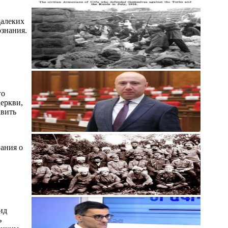
далеких
ознания.
го
церкви,
авить
ания о
ид
ь