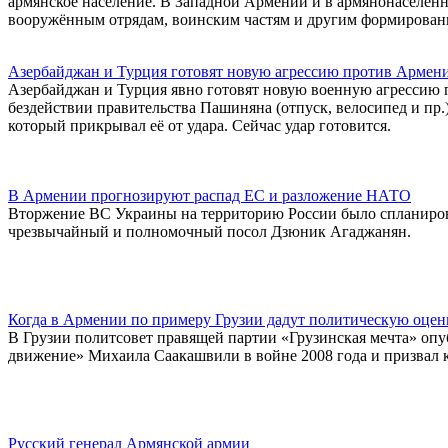
армянское население. В Западной Армении и в армянонаселён
вооружённым отрядам, воинским частям и другим формирован
Азербайджан и Турция готовят новую агрессию против Армен
Азербайджан и Турция явно готовят новую военную агрессию п
бездействии правительства Пашиняна (отпуск, велосипед и пр.
который прикрывал её от удара. Сейчас удар готовится.
В Армении прогнозируют распад ЕС и разложение НАТО
Вторжение ВС Украины на территорию России было спланирован
чрезвычайный и полномочный посол Дзюник Агаджанян.
Когда в Армении по примеру Грузии дадут политическую оценк
В Грузии политсовет правящей партии «Грузинская мечта» опу
движение» Михаила Саакашвили в войне 2008 года и призвал к
Русский генерал Армянской армии