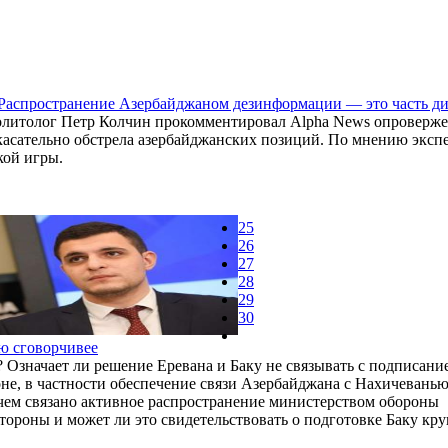
 Распространение Азербайджаном дезинформации — это часть д
олитолог Петр Колчин прокомментировал Alpha News опроверже
сательно обстрела азербайджанских позиций. По мнению экспе
кой игры.
25
26
27
28
29
30
ю сговорчивее
Означает ли решение Еревана и Баку не связывать с подписани
е, в частности обеспечение связи Азербайджана с Нахичеванью
 чем связано активное распространение министерством обороны
тороны и может ли это свидетельствовать о подготовке Баку кр