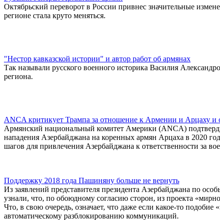
Октябрьский переворот в России привнес значительные измене
регионе стала круто меняться.
"Нестор кавказской истории" и автор работ об армянах
Так называли русского военного историка Василия Александро
региона.
ANCA критикует Трампа за отношение к Армении и Арцаху и 
Армянский национальный комитет Америки (ANCA) подтверди
нападения Азербайджана на коренных армян Арцаха в 2020 году,
шагов для привлечения Азербайджана к ответственности за во
Поддержку 2018 года Пашиняну больше не вернуть
Из заявлений представителя президента Азербайджана по осо
узнали, что, по обоюдному согласию сторон, из проекта «мирн
Что, в свою очередь, означает, что даже если какое-то подобие
автоматическому разблокированию коммуникаций.