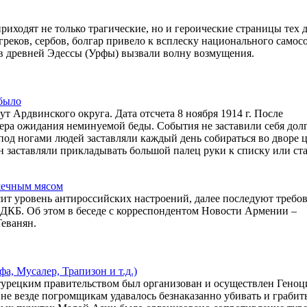
риходят не только трагические, но и героические страницы тех 
реков, сербов, болгар привело к всплеску национального самос
ов древней Эдессы (Урфы) вызвали волну возмущения.
 было
т Ардвинского округа. Дата отсчета 8 ноября 1914 г. После
фера ожидания неминуемой беды. События не заставили себя дол
под ногами людей заставляли каждый день собираться во дворе 
н заставляли прикладывать большой палец руки к списку или ст
шечным мясом
ит уровень антироссийских настроений, далее последуют требов
ОДКБ. Об этом в беседе с корреспондентом Новости Армении –
еванян.
, Мусалер, Трапизон и т.д.)
урецким правительством был организован и осуществлен Геноц
не везде погромщикам удавалось безнаказанно убивать и грабит