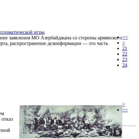
ипломатической игры
<<
ние заявления МО Азербайджана со стороны армянского
<
рта, распространение дезинформации — это часть
21
22
23
24
>
>>
ем
 отказ
упной