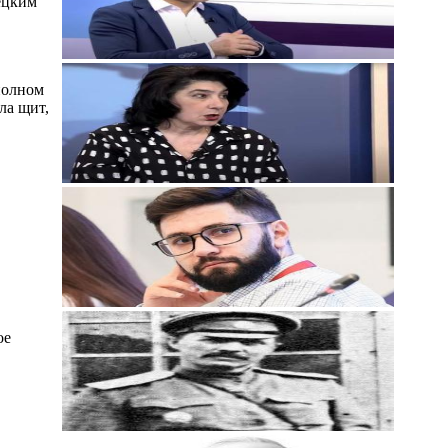
ецким
полном
ла щит,
ое