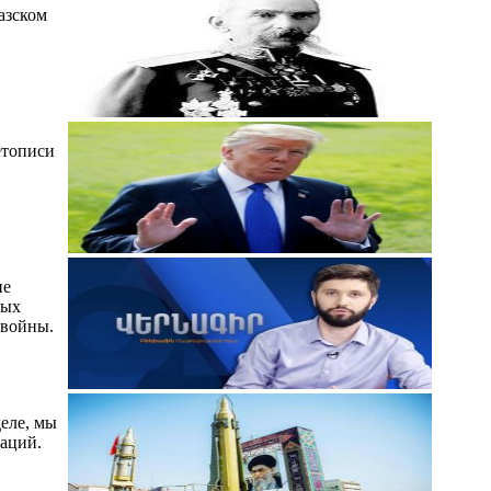
азском
етописи
ие
мых
 войны.
еле, мы
каций.