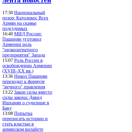
17:30
Национальный
позор: Католикос Всех
Армян на скамье
подсудимых
16:40
МИД России:
Пашинян уготовил
Армении роль
"низкозатратного
предприятия" Запада
15:07
Роль России в
освобождении Армении
(XVIII–XX вв.)
13:36
Никол Пашинян
переходит к формуле
"вечного" правления
13:22
Закон силы вместо
силы закона: Давид
Ишханян о судилище в
Баку
13:08
Попытка
переписать историю и
стать властью в
армянском вилайете