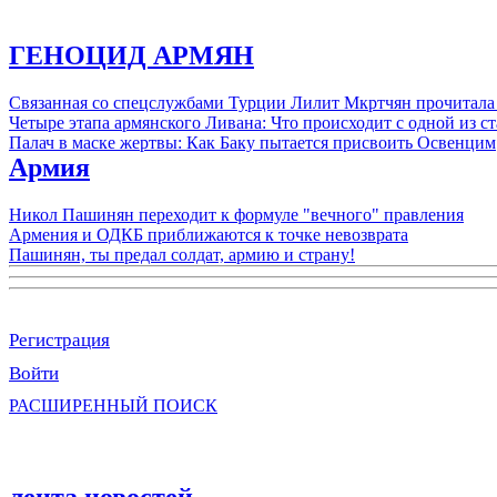
ГЕНОЦИД АРМЯН
Связанная со спецслужбами Турции Лилит Мкртчян прочитала
Четыре этапа армянского Ливана: Что происходит с одной из 
Палач в маске жертвы: Как Баку пытается присвоить Освенцим
Армия
Никол Пашинян переходит к формуле "вечного" правления
Армения и ОДКБ приближаются к точке невозврата
Пашинян, ты предал солдат, армию и страну!
Регистрация
Войти
РАСШИРЕННЫЙ ПОИСК
лента новостей