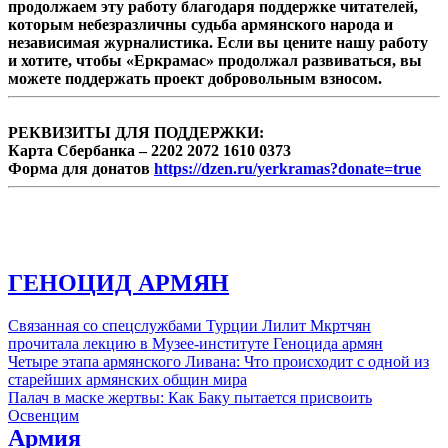
продолжаем эту работу благодаря поддержке читателей,
которым небезразличны судьба армянского народа и
независимая журналистика. Если вы цените нашу работу
и хотите, чтобы «Еркрамас» продолжал развиваться, вы
можете поддержать проект добровольным взносом.
РЕКВИЗИТЫ ДЛЯ ПОДДЕРЖКИ:
Карта Сбербанка – 2202 2072 1610 0373
Форма для донатов
https://dzen.ru/yerkramas?donate=true
ГЕНОЦИД АРМЯН
Связанная со спецслужбами Турции Лилит Мкртчян
прочитала лекцию в Музее-институте Геноцида армян
Четыре этапа армянского Ливана: Что происходит с одной из
старейших армянских общин мира
Палач в маске жертвы: Как Баку пытается присвоить
Освенцим
Армия