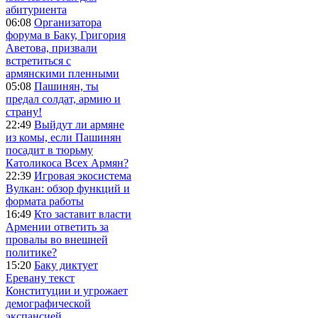
абитуриента
06:08
Организатора
форума в Баку, Григория
Аветова, призвали
встретиться с
армянскими пленными
05:08
Пашинян, ты
предал солдат, армию и
страну!
22:49
Выйдут ли армяне
из комы, если Пашинян
посадит в тюрьму
Католикоса Всех Армян?
22:39
Игровая экосистема
Вулкан: обзор функций и
формата работы
16:49
Кто заставит власти
Армении ответить за
провалы во внешней
политике?
15:20
Баку диктует
Еревану текст
Конституции и угрожает
демографической
экспансией