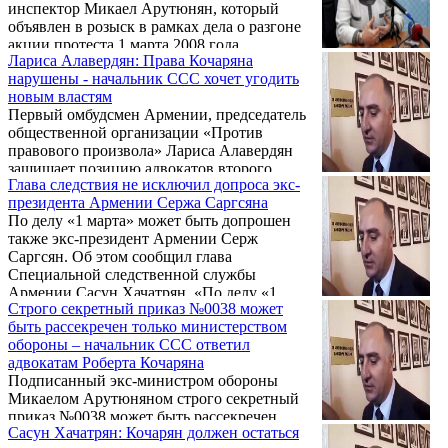
инспектор Микаел Арутюнян, который
объявлен в розыск в рамках дела о разгоне
акции протеста 1 марта 2008 года,
Лариса Алавердян: Права Кочаряна
находится в Москве. Как утверждают
нарушены - начальник ССС хочет угодить
хорошо информированные источники,
новым властям
армянские правоохранители знают его
Первый омбудсмен Армении, председатель
местонахождение, однако не могут
общественной организации «Против
арестовать. Дело в том, что Микаел
правового произвола» Лариса Алавердян
Арутюнян является гражданином РФ и есть
защищает позицию адвокатов второго
подозрения, что официальная Москва не
Глава следствия не исключил допроса экс-
президента Армении Роберта Кочаряна и
разрешает арестовать его. Кстати,
президента Армении Сержа Саргсяна
утверждает, что правовые процессы в
начальник Специальной следственной ...
По делу «1 марта» может быть допрошен
отношении экс-президента – незаконные.
также экс-президент Армении Серж
Саргсян. Об этом сообщил глава
Специальной следственной службы
Армении Сасун Хачатрян. «По делу «1
Строго секретный приказ №0038 может
марта» будут допрошены те лица, которые
быть рассекречен только министерством
могут иметь информацию», — сказал
обороны – начальник ССС ответил
Хачатрян.
адвокатам Роберта Кочаряна
Подписанный экс-министром обороны
Микаелом Арутюняном строго секретный
приказ №0038 может быть рассекречен
Сасун Хачатрян: Кочарян должен остаться
только министерством обороны Армении,