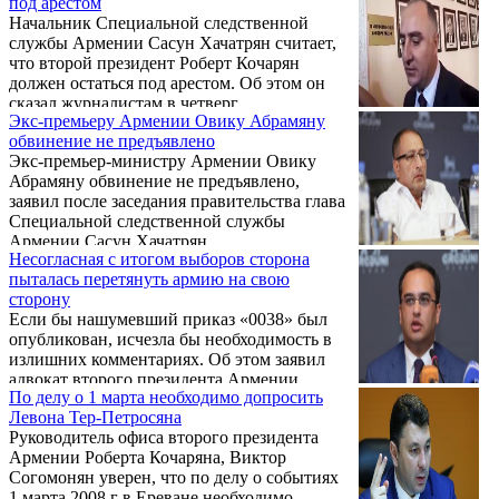
под арестом
заявил сегодня на брифинге после
Начальник Специальной следственной
заседания правительства начальник
службы Армении Сасун Хачатрян считает,
Специальной следственной службы (ССС)
что второй президент Роберт Кочарян
Армении Сасун Хачатрян, касаясь
должен остаться под арестом. Об этом он
заявления адвокатов второго президента
сказал журналистам в четверг.
Армении Роберта Кочаряна о том, что
Экс-премьеру Армении Овику Абрамяну
следственный орган должен рассекретить
обвинение не предъявлено
секретный приказ.
Экс-премьер-министру Армении Овику
Абрамяну обвинение не предъявлено,
заявил после заседания правительства глава
Специальной следственной службы
Армении Сасун Хачатрян.
Несогласная с итогом выборов сторона
пыталась перетянуть армию на свою
сторону
Если бы нашумевший приказ «0038» был
опубликован, исчезла бы необходимость в
излишних комментариях. Об этом заявил
адвокат второго президента Армении
По делу о 1 марта необходимо допросить
Роберта Кочаряна, Айк Алумян, в интервью
Левона Тер-Петросяна
Yerevan Today.
Руководитель офиса второго президента
Армении Роберта Кочаряна, Виктор
Согомонян уверен, что по делу о событиях
1 марта 2008 г в Ереване необходимо