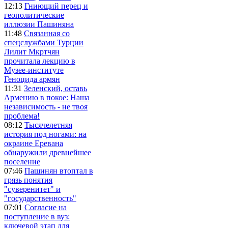
12:13
Гниющий перец и
геополитические
иллюзии Пашиняна
11:48
Связанная со
спецслужбами Турции
Лилит Мкртчян
прочитала лекцию в
Музее-институте
Геноцида армян
11:31
Зеленский, оставь
Армению в покое: Наша
независимость - не твоя
проблема!
08:12
Тысячелетняя
история под ногами: на
окраине Еревана
обнаружили древнейшее
поселение
07:46
Пашинян втоптал в
грязь понятия
"суверенитет" и
"государственность"
07:01
Согласие на
поступление в вуз:
ключевой этап для