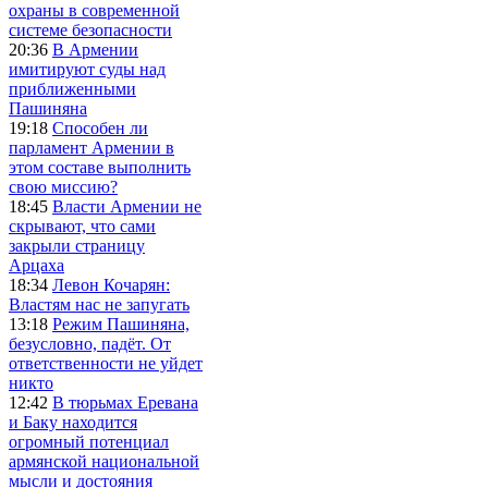
охраны в современной
системе безопасности
20:36
В Армении
имитируют суды над
приближенными
Пашиняна
19:18
Способен ли
парламент Армении в
этом составе выполнить
свою миссию?
18:45
Власти Армении не
скрывают, что сами
закрыли страницу
Арцаха
18:34
Левон Кочарян:
Властям нас не запугать
13:18
Режим Пашиняна,
безусловно, падёт. От
ответственности не уйдет
никто
12:42
В тюрьмах Еревана
и Баку находится
огромный потенциал
армянской национальной
мысли и достояния