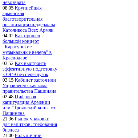
невозврата
08:05
Крупнейшая
армянская
благотворительная
организация поддержала
Католикоса Всех Армян
04:02
Как прошел
большой концерт
"Карасунские
музыкальные вечера" в
Краснодаре
03:52
Как выстроить
эффективную подготовку
к ОГЭ без перегрузок
03:15
Кабинет застоя или
Управленческая кома
правительства Пашиняна
02:48
Цифровая
капитуляция Армении
или "Троянский конь" от
Пашиняна
21:36
Рынок упаковки
для напитков: требования
бизнеса
21:00
Роль личной