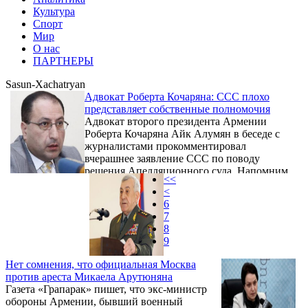
Культура
Спорт
Мир
О нас
ПАРТНЕРЫ
Sasun-Xachatryan
Адвокат Роберта Кочаряна: ССС плохо
представляет собственные полномочия
Адвокат второго президента Армении
Роберта Кочаряна Айк Алумян в беседе с
журналистами прокомментировал
вчерашнее заявление ССС по поводу
решения Апелляционного суда. Напомним,
<<
что суд освободил Роберта Кочаряна из-под
<
ареста на основании неприкосновенности
6
экс-президента. Специальная следственная
7
служба расценила решение
8
Апелляционного суда как незаконное.
9
Нет сомнения, что официальная Москва
против ареста Микаела Арутюняна
Газета «Грапарак» пишет, что экс-министр
обороны Армении, бывший военный