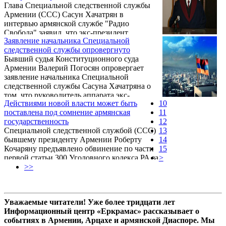
Глава Специальной следственной службы
Армении (ССС) Сасун Хачатрян в
интервью армянской службе "Радио
Свобода" заявил, что экс-президент
Заявление начальника Специальной
Армении Роберт Кочарян не имел права
следственной службы опровергнуто
вводить режим чрезвычайного положения
Бывший судья Конституционного суда
посредством указа.
Армении Валерий Погосян опровергает
заявление начальника Специальной
следственной службы Сасуна Хачатряна о
том, что руководитель аппарата экс-
Действиями новой власти может быть
10
президента Армении Армен Геворкян
поставлена под сомнение армянская
11
пытался оказать на него давление через
государственность
12
брата.
Специальной следственной службой (ССС)
13
бывшему президенту Армении Роберту
14
Кочаряну предъявлено обвинение по части
15
первой статьи 300 Уголовного кодекса РА за
>
то, что он по предварительному сговору с
>>
иными лицами сверг конституционный
строй Армении. Суд общей юрисдикции
города Еревана 27 июля т.г. удовлетворил
Уважаемые читатели! Уже более тридцати лет
ходатайство ССС об избрании в отношении
Информационный центр «Еркрамас» рассказывает о
Роберта Кочаряна меры пресечения в виде
событиях в Армении, Арцахе и армянской Диаспоре. Мы
лишения свободы на 2 месяца.