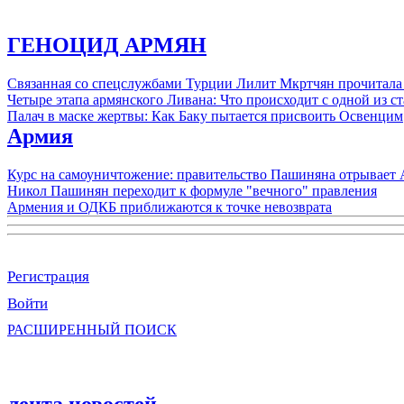
ГЕНОЦИД АРМЯН
Связанная со спецслужбами Турции Лилит Мкртчян прочитала
Четыре этапа армянского Ливана: Что происходит с одной из 
Палач в маске жертвы: Как Баку пытается присвоить Освенцим
Армия
Курс на самоуничтожение: правительство Пашиняна отрывает
Никол Пашинян переходит к формуле "вечного" правления
Армения и ОДКБ приближаются к точке невозврата
Регистрация
Войти
РАСШИРЕННЫЙ ПОИСК
лента новостей