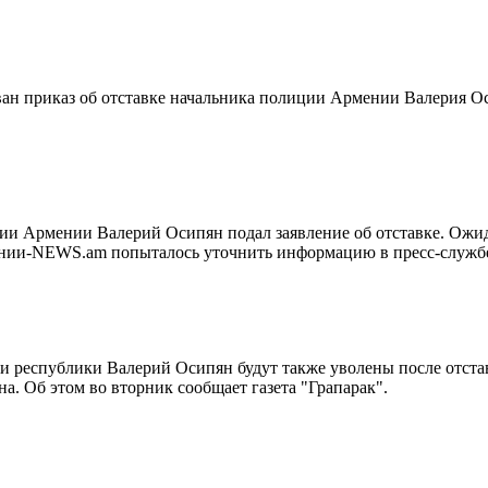
ован приказ об отставке начальника полиции Армении Валерия О
 Армении Валерий Осипян подал заявление об отставке. Ожид
мении-NEWS.am попыталось уточнить информацию в пресс-служб
 республики Валерий Осипян будут также уволены после отста
. Об этом во вторник сообщает газета "Грапарак".