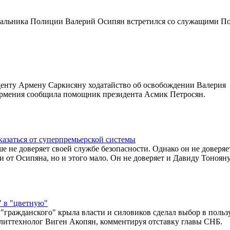
чальника Полиции Валерий Осипян встретился со служащими П
нту Армену Саркисяну ходатайство об освобождении Валерия
Армения сообщила помощник президента Асмик Петросян.
казаться от суперпремьерской системы
 не доверяет своей службе безопасности. Однако он не доверяе
и от Осипяна, но и этого мало. Он не доверяет и Давиду Тонояну
 в "цветную"
ражданского" крыла власти и силовиков сделал выбор в польз
политтехнолог Виген Акопян, комментируя отставку главы СНБ.