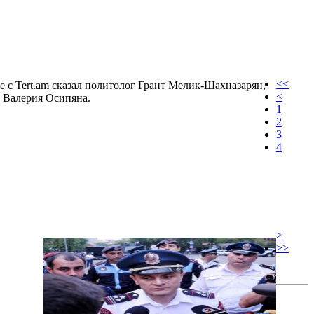
<<
е с Tert.am сказал политолог Грант Мелик-Шахназарян,
<
 Валерия Осипяна.
1
2
3
4
>
>>