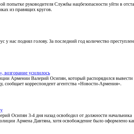
ой попытке руководителя Службы нацбезопасности уйти в отст
ках из правящих кругов.
с у нас поднял голову. За последний год количество преступле
», возгорание усилилось
иции Армении Валерий Осипян, который распорядился вывести 
у, сообщает корреспондент агентства «Новости-Армения».
ку
ерий Осипян 3-4 дня назад освободил от должности начальника
олиции Армена Давтяна, хотя освобождение было оформлено ка