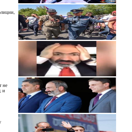
олиции,
т не
, и
у