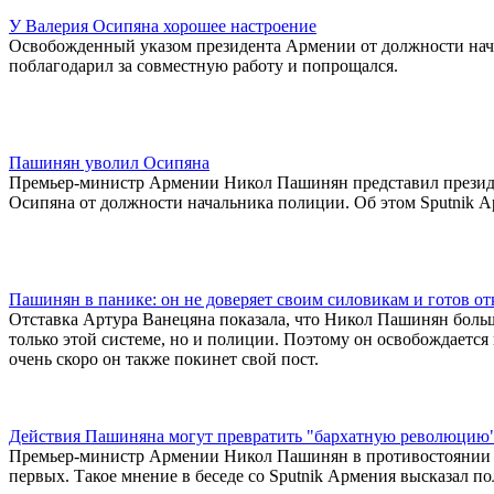
У Валерия Осипяна хорошее настроение
Освобожденный указом президента Армении от должности на
поблагодарил за совместную работу и попрощался.
Пашинян уволил Осипяна
Премьер-министр Армении Никол Пашинян представил президе
Осипяна от должности начальника полиции. Об этом Sputnik 
Пашинян в панике: он не доверяет своим силовикам и готов от
Отставка Артура Ванецяна показала, что Никол Пашинян больше
только этой системе, но и полиции. Поэтому он освобождается 
очень скоро он также покинет свой пост.
Действия Пашиняна могут превратить "бархатную революцию"
Премьер-министр Армении Никол Пашинян в противостоянии "г
первых. Такое мнение в беседе со Sputnik Армения высказал 