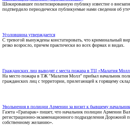
Шокировавшее политизированную публику известие о внезапн
подтвердило периодически публикуемые нами сведения об утеч
Уголовщина утверждается
С тревогой вынуждены констатировать, что криминальный виру
резко возросло, причем практически во всех формах и видах.
Гражданских лиц выводят с места пожара в ТЦ «Малатия Молл
На место пожара в ТЖ "Малатия Молл" прибыл начальник пол
гражданских лиц с территории, прилегающей к горящему склад
Увольнения в полиции Армении за визит к бывшему начальни
Газета «Грапарак» пишет, что начальник полиции Армении Вал
регистрационно-экзаменационного подразделения Дорожной п
собственному желанию».