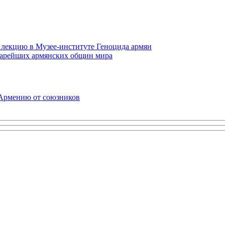
 лекцию в Музее-институте Геноцида армян
старейших армянских общин мира
 Армению от союзников