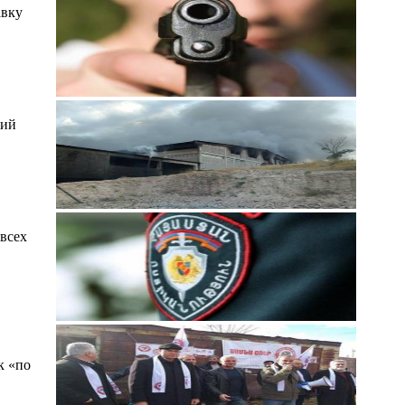
авку
ний
всех
к «по