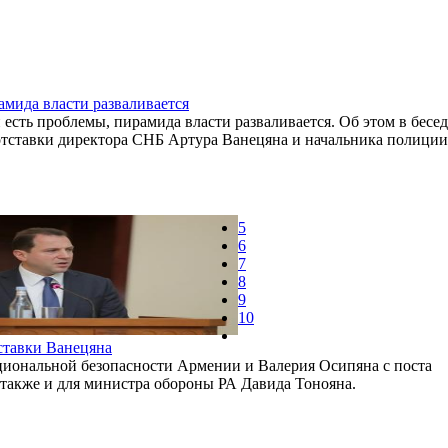
мида власти разваливается
 есть проблемы, пирамида власти разваливается. Об этом в бесед
тставки директора СНБ Артура Ванецяна и начальника полиции
5
6
7
8
9
10
ставки Ванецяна
иональной безопасности Армении и Валерия Осипяна с поста
также и для министра обороны РА Давида Тонояна.