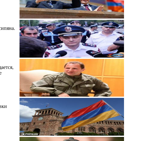
сипяна.
ается,
е
вки