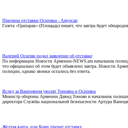
Причина отставки Осипяна - Амулсар
Газета «Грапарак» (Площадь) пишет, что завтра будет обнарод
Валерий Осипян подал заявление об отставке
По информации Новости Армении-NEWS.am начальник полиции
что официально об этом будет объявлено завтра. Новости Ар
полиции, однако звонки остались без ответа.
Вслед за Ванецяном уволят Тонояна и Осипяна
Министр обороны Армении Давид Тоноян и начальник полиции
директора Службы национальной безопасности Артура Ванецяна
Желтая карта, или Кому прочат отставку