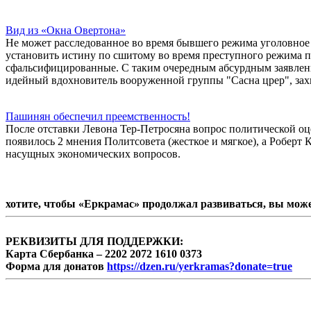
Вид из «Окна Овертона»
Не может расследованное во время бывшего режима уголовное 
установить истину по сшитому во время преступного режима 
сфальсифицированные. С таким очередным абсурдным заявлени
идейный вдохновитель вооруженной группы "Сасна црер", зах
Пашинян обеспечил преемственность!
После отставки Левона Тер-Петросяна вопрос политической оце
появилось 2 мнения Политсовета (жесткое и мягкое), а Роберт
насущных экономических вопросов.
хотите, чтобы «Еркрамас» продолжал развиваться, вы мож
РЕКВИЗИТЫ ДЛЯ ПОДДЕРЖКИ:
Карта Сбербанка – 2202 2072 1610 0373
Форма для донатов
https://dzen.ru/yerkramas?donate=true