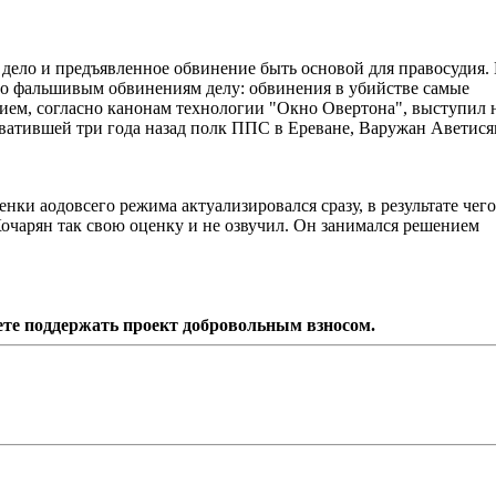
дело и предъявленное обвинение быть основой для правосудия. 
по фальшивым обвинениям делу: обвинения в убийстве самые
ем, согласно канонам технологии "Окно Овертона", выступил 
ватившей три года назад полк ППС в Ереване, Варужан Аветися
нки аодовсего режима актуализировался сразу, в результате чего
 Кочарян так свою оценку и не озвучил. Он занимался решением
ете поддержать проект добровольным взносом.