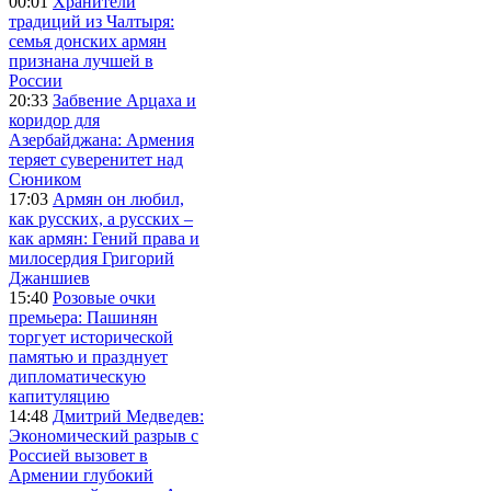
00:01
Хранители
традиций из Чалтыря:
семья донских армян
признана лучшей в
России
20:33
Забвение Арцаха и
коридор для
Азербайджана: Армения
теряет суверенитет над
Сюником
17:03
Армян он любил,
как русских, а русских –
как армян: Гений права и
милосердия Григорий
Джаншиев
15:40
Розовые очки
премьера: Пашинян
торгует исторической
памятью и празднует
дипломатическую
капитуляцию
14:48
Дмитрий Медведев:
Экономический разрыв с
Россией вызовет в
Армении глубокий