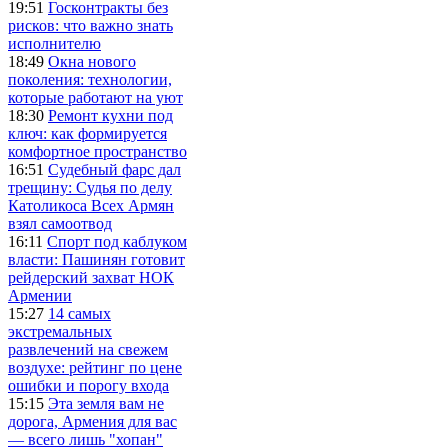
19:51
Госконтракты без
рисков: что важно знать
исполнителю
18:49
Окна нового
поколения: технологии,
которые работают на уют
18:30
Ремонт кухни под
ключ: как формируется
комфортное пространство
16:51
Судебный фарс дал
трещину: Судья по делу
Католикоса Всех Армян
взял самоотвод
16:11
Спорт под каблуком
власти: Пашинян готовит
рейдерский захват НОК
Армении
15:27
14 самых
экстремальных
развлечений на свежем
воздухе: рейтинг по цене
ошибки и порогу входа
15:15
Эта земля вам не
дорога, Армения для вас
— всего лишь "хопан"