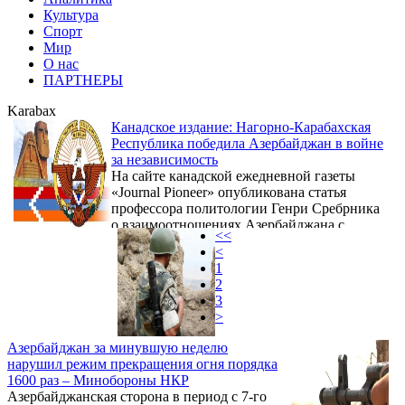
Культура
Спорт
Мир
О нас
ПАРТНЕРЫ
Karabax
Канадское издание: Нагорно-Карабахская
Республика победила Азербайджан в войне
за независимость
На сайте канадской ежедневной газеты
«Journal Pioneer» опубликована статья
профессора политологии Генри Сребрника
о взаимоотношениях Азербайджана с
<<
Арменией, Ираном и Израилем, в которой
<
отмечается, что Нагорно-Карабахская
1
автономная область (4400 кв. км.), более
2
чем на три четверти населенная
3
этническими армянами, вошла в состав
>
Азербайджана только в период его
советизации. После распада СССР в 1991
Азербайджан за минувшую неделю
году парламент Азербайджана отменил
нарушил режим прекращения огня порядка
автономный статус региона. А между тем
1600 раз – Минобороны НКР
армянское население, которое ...
Азербайджанская сторона в период с 7-го