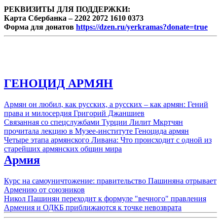
РЕКВИЗИТЫ ДЛЯ ПОДДЕРЖКИ:
Карта Сбербанка – 2202 2072 1610 0373
Форма для донатов
https://dzen.ru/yerkramas?donate=true
ГЕНОЦИД АРМЯН
Армян он любил, как русских, а русских – как армян: Гений
права и милосердия Григорий Джаншиев
Связанная со спецслужбами Турции Лилит Мкртчян
прочитала лекцию в Музее-институте Геноцида армян
Четыре этапа армянского Ливана: Что происходит с одной из
старейших армянских общин мира
Армия
Курс на самоуничтожение: правительство Пашиняна отрывает
Армению от союзников
Никол Пашинян переходит к формуле "вечного" правления
Армения и ОДКБ приближаются к точке невозврата