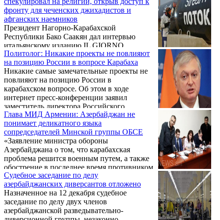
спекулировал на религии, открыв доступ к
азербайджанское агентство АПА во лжи.
фронту для чеченских джихадистов и
афганских наемников
Президент Нагорно-Карабахской
Республики Бако Саакян дал интервью
итальянскому изданию IL GIORNO.
Политолог: Никакие проекты не повлияют
на позицию России в вопросе Карабаха
Никакие самые замечательные проекты не
повлияют на позицию России в
карабахском вопросе. Об этом в ходе
интернет пресс-конференции заявил
заместитель директора Российского
Глава МИД Армении: Азербайджан не
института стратегических исследований
понимает деликатного языка
(РИСИ) Григорий Тищенко, отвечая на
сопредседателей Минской группы ОБСЕ
вопрос корреспондента Новости Армении –
«Заявление министра обороны
NEWS.am, насколько вероятно
Азербайджана о том, что карабахская
использование «Газпромом»
проблема решится военным путем, а также
Трансанатолийского газопровода (TANAP –
обострение в последнее время противником
Азербайджан – Турция – Европа) для
Судебное заседание по делу
ситуации еще раз подтверждают:
поставок на юг Европы российского газа,
азербайджанских диверсантов отложено
Азербайджан не понимает языка
который планировалось транспортировать
Назначенное на 12 декабря судебное
сопредседателей Минской группы ОБСЕ»,
по «Южному ...
заседание по делу двух членов
– заявил сегодня министр иностранных дел
азербайджанской разведывательно-
Армении Эдвард Налбандян на совместной
диверсионной группы, незаконно