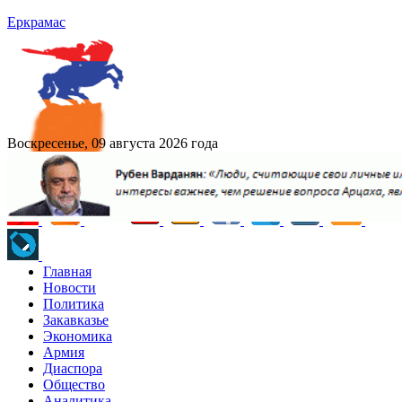
Еркрамас
Воскресенье, 09 августа 2026 года
Главная
Новости
Политика
Закавказье
Экономика
Армия
Диаспора
Общество
Аналитика