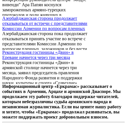
вивенди" Ара Папян коснулся
замороженных армяно-турецких
протоколов и роли живущих в
Азербайджанская сторона продолжает
Азербайджане национальных меньшинств в
отказываться от встречи с представителями
деле принуждения этой страны к миру на
Комиссии Армении по вопросам пленных
карабахском фронте.
Азербайджанская сторона пока продолжает
отказываться принять участие во встрече с
представителями Комиссии Армении по
вопросам пленных, заложников и без вести
Реконструкция гостиницы «Двин» в
пропавших. Об этом в беседе с
Ереване начнется через три месяца
корреспондентом Новости Армении -
Реконструкция гостиницы «Двин» в
NEWS.am сообщил руководитель Рабочей
армянской столице начнется через три
группы Комиссии Армении по вопросам
месяца, заявил председатель правления
пленных, заложников и без вести
Народного Фонда развития и поддержки
пропавших Армен Каприелян. «Армянская
науки, культуры и спорта «Созвездие»
сторона не оставляет попыток провести
Информационный центр «Еркрамас» рассказывает о
Артак Товмасян в ходе пресс-конференции,
такую встречу. Однако по сей день нет
событиях в Армении, Арцахе и армянской Диаспоре. Мы
приуроченной к благотворительному
положительного результата», - подчеркнул
продолжаем эту работу благодаря поддержке читателей,
концерту Иосифа Кобзона в Ереване.
он.
которым небезразличны судьба армянского народа и
независимая журналистика. Если вы цените нашу работу
и хотите, чтобы «Еркрамас» продолжал развиваться, вы
можете поддержать проект добровольным взносом.