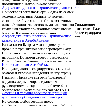
пресс-конференции с главой МИД Латвии
проникших в Нагорно-Карабахскую
Эдгарсом Ринкевичсом, комментируя
Арцахские куртки на европейском рынке
>>
Республику, отложено.
заявление главы Минобороны
Общество "Грэйт партнерс" - одна из самых
Азербайджана.
молодых компаний Арцаха. В момент
создания (3-4 месяца назад) ответственные
Уважаемые
лица объявили, что основными заказчиками
читатели! Уже
компании станут признанные итальянские
более тридцати
бренды. Казавшаяся невероятной
Азербайджанский пленник. Приключение
лет
перспектива сегодня воплотилась в
казахстанца в Азербайджане
реальность. И это только начало, говорят
Казахстанец Байрам Азизов двое суток
представители компании.
прожил в транзитной зоне аэропорта Баку.
В ночь на четверг он наконец-то вернулся
на родину. Во время своего путешествия
Байрам фотографировал на айфон все, что с
Иран опасен для Азербайджана
ним происходило. Эти снимки со своими
Иран уже давно ассоциируется с атомной
комментариями он передал редакции
бомбой и угрозой нападения на эту страну
Voxpopuli.kz:
Израиля. Накануне встречи "шестерки"
ведущих держав мира с иранским
руководством по ядерной проблеме был
обнародован очередной доклад МАГАТЭ,
Лезгины и талыши рассказали принцип
отмечает радиостанция «Голос России».
действия азербайджанских снайперов
На состоявшейся сегодня пресс-
конференции руководитель центра "Модус