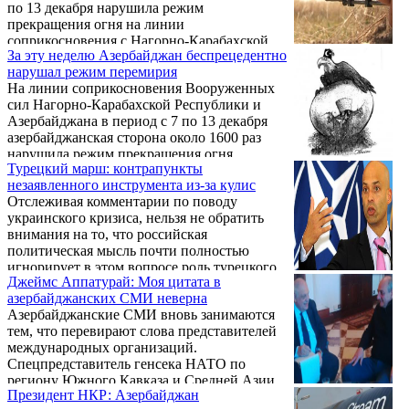
по 13 декабря нарушила режим
прекращения огня на линии
соприкосновения с Нагорно-Карабахской
За эту неделю Азербайджан беспрецедентно
Республикой порядка 1600 раз, сообщили
нарушал режим перемирия
агентству «Новости-Армения» в пресс-
На линии соприкосновения Вооруженных
службе Минобороны НКР.
сил Нагорно-Карабахской Республики и
Азербайджана в период с 7 по 13 декабря
азербайджанская сторона около 1600 раз
нарушила режим прекращения огня.
Турецкий марш: контрапункты
незаявленного инструмента из-за кулис
Отслеживая комментарии по поводу
украинского кризиса, нельзя не обратить
внимания на то, что российская
политическая мысль почти полностью
игнорирует в этом вопросе роль турецкого
Джеймс Аппатурай: Моя цитата в
фактора, в то время как на определенном
азербайджанских СМИ неверна
этапе он может сыграть весьма
Азербайджанские СМИ вновь занимаются
существенную роль – недаром киевская
тем, что перевирают слова представителей
администрация вдруг воспылала любовью к
международных организаций.
татарам и так носится с их "законными
Спецпредставитель генсека НАТО по
представителями".
региону Южного Кавказа и Средней Азии
Президент НКР: Азербайджан
Джеймс Аппатурай уличил