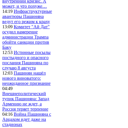
внутренний кризис. А
может, и что похуже…
14:19
Инфраструктурные
авантюры Пашиняна
ведут его режим к краху
13:09
Комитет "Ай Дат"
осудил намерение
администрации Трампа
обойти санкции против
Баку
12:53
Истинные посылы
постыдного и опасного
послания Пашиняна по
случаю 8 августа
12:03
Пашинян нашёл
нового виноватого:
неожиданное признание
04:49
Внешнеполитический
тупик Пашиняна: Запад
Армению не ждет, а
Россия теряет терпение
04:16
Война Пашиняна с
Арцахом идет даже на
стадионах