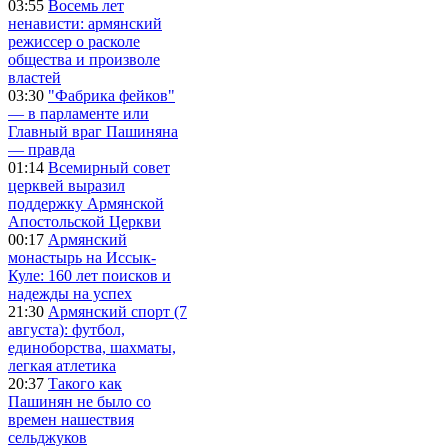
03:55
Восемь лет
ненависти: армянский
режиссер о расколе
общества и произволе
властей
03:30
"Фабрика фейков"
— в парламенте или
Главный враг Пашиняна
— правда
01:14
Всемирный совет
церквей выразил
поддержку Армянской
Апостольской Церкви
00:17
Армянский
монастырь на Иссык-
Куле: 160 лет поисков и
надежды на успех
21:30
Армянский спорт (7
августа): футбол,
единоборства, шахматы,
легкая атлетика
20:37
Такого как
Пашинян не было со
времен нашествия
сельджуков