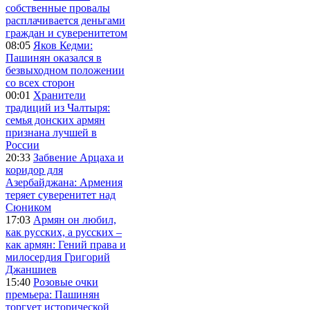
собственные провалы
расплачивается деньгами
граждан и суверенитетом
08:05
Яков Кедми:
Пашинян оказался в
безвыходном положении
со всех сторон
00:01
Хранители
традиций из Чалтыря:
семья донских армян
признана лучшей в
России
20:33
Забвение Арцаха и
коридор для
Азербайджана: Армения
теряет суверенитет над
Сюником
17:03
Армян он любил,
как русских, а русских –
как армян: Гений права и
милосердия Григорий
Джаншиев
15:40
Розовые очки
премьера: Пашинян
торгует исторической