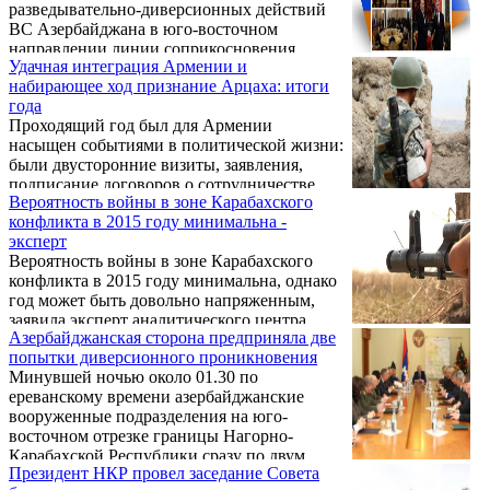
разведывательно-диверсионных действий
ВС Азербайджана в юго-восточном
направлении линии соприкосновения
Удачная интеграция Армении и
карабахских и азербайджанских сил перед
набирающее ход признание Арцаха: итоги
передовыми подразделениями Армии
года
обороны Нагорно-Карабахской Республики
Проходящий год был для Армении
была поставлена задача обследовать всю
насыщен событиями в политической жизни:
передовую. Об этом сообщает пресс-служба
были двусторонние визиты, заявления,
Минобороны НКР.
подписание договоров о сотрудничестве.
Вероятность войны в зоне Карабахского
«Арменпресс» выделил наиболее важные
конфликта в 2015 году минимальна -
события в области внешней политики.
эксперт
Вероятность войны в зоне Карабахского
конфликта в 2015 году минимальна, однако
год может быть довольно напряженным,
заявила эксперт аналитического центра
Азербайджанская сторона предприняла две
прикладной политики и исследований
попытки диверсионного проникновения
«Айацк» Эрмине Мхитарян.
Минувшей ночью около 01.30 по
ереванскому времени азербайджанские
вооруженные подразделения на юго-
восточном отрезке границы Нагорно-
Карабахской Республики сразу по двум
Президент НКР провел заседание Совета
направлениям предприняли попытки