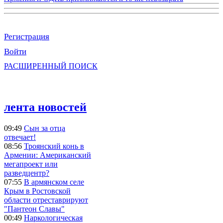
Регистрация
Войти
РАСШИРЕННЫЙ ПОИСК
лента новостей
09:49
Сын за отца
отвечает!
08:56
Троянский конь в
Армении: Американский
мегапроект или
разведцентр?
07:55
В армянском селе
Крым в Ростовской
области отреставрируют
"Пантеон Славы"
00:49
Наркологическая