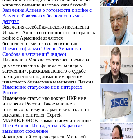
мирного решения нагорно-карабахской
Заявления Алиева о готовности к войне с
проблемы. Об этом говорится в заявлении
Арменией являются беспочвенными -
глав государств ОДКБ по итогам заседания
депутат
Совета коллективной безопасности
Заявления азербайджанского президента
организации, прошедшего в Москве 23
Ильхама Алиева о готовности его страны к
декабря.
войне с Арменией являются
беспочвенными, сказал во вторник
Премьера фильма “Левон Айрапетян.
журналистам председатель постоянной
Свобода в заточении” (видео)
комиссии НС Армении по вопросам науки,
Накануне в Москве состоялась премьера
образования, культуры, молодежи и спорта
документального фильма «Свобода в
Артак Давтян, подводя итоги 2014 года.
заточении», рассказывающего о судьбе
находящегося под домашним арестом
известного бизнесмена и мецената Левона
Изменение статус-кво не в интересах
Айрапетяна. Зрителю открывается его
России
жизнь, мировоззрение и реализованные
Изменение статус-кво вокруг НКР не в
инициативы. В фильме проливается свет на
интересах России. Такое мнение в
некоторые аспекты уголовного дела, по
интервью одному из армянских изданий
которому проходит Левон Айрапетян. Об
высказал политолог Сергей
отношении к нему в ленте высказываются
МАРКЕДОНОВ, комментируя известное
представители российской политической и
Пьер Андрю: Инциденты в Карабахе
заявление замминистра иностранных дел
культурной элиты, в том числе министр
вызывают сожаление
Азербайджана по поводу того, что
иностранных ...
Французский сопредседатель Минской
российско-турецкое сотрудничество