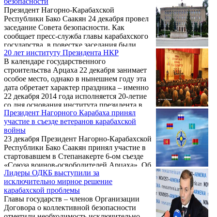
безопасности
разведывательно-диверсионного
Президент Нагорно-Карабахской
проникновения.
Республики Бако Саакян 24 декабря провел
заседание Совета безопасности. Как
сообщает пресс-служба главы карабахского
государства, в повестке заседания были
20 лет институту Президента НКР
вопросы, касающиеся мероприятий по
В календаре государственного
организации боевого дежурства и
строительства Арцаха 22 декабря занимает
совершенствования инженерных
особое место, однако в нынешнем году эта
сооружений, хода и результатов
дата обретает характер праздника – именно
Телемарафона-2014 и намеченных к
22 декабря 2014 года исполняется 20-летие
реализации мероприятий.
со дня основания института президента в
Президент Нагорного Карабаха принял
НКР.
участие в съезде ветеранов карабахской
войны
23 декабря Президент Нагорно-Карабахской
Республики Бако Саакян принял участие в
стартовавшем в Степанакерте 6-ом съезде
«Союза воинов-освободителей Арцаха». Об
Лидеры ОДКБ выступили за
этом ИА REGNUM сообщили в пресс-
исключительно мирное решение
службе главы НКР.
карабахской проблемы
Главы государств – членов Организации
Договора о коллективной безопасности
отметили необходимость исключительно