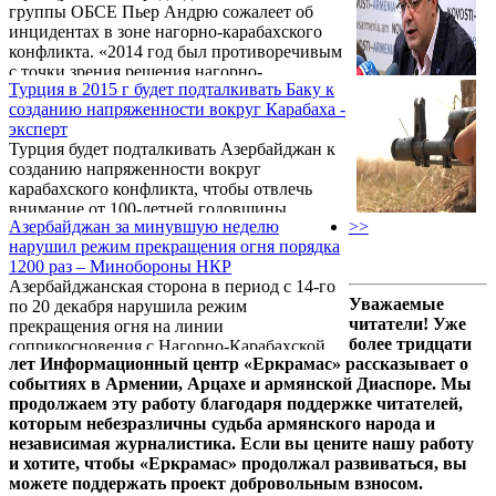
группы ОБСЕ Пьер Андрю сожалеет об
выгодно Азербайджану, потому что Россия -
инцидентах в зоне нагорно-карабахского
член Минской группы ОБСЕ, а Турция
конфликта. «2014 год был противоречивым
граничит с Арменией.
с точки зрения решения нагорно-
Турция в 2015 г будет подталкивать Баку к
карабахского конфликта», - заявил
созданию напряженности вокруг Карабаха -
сопредседатель в интервью АПА.
эксперт
Турция будет подталкивать Азербайджан к
созданию напряженности вокруг
карабахского конфликта, чтобы отвлечь
внимание от 100-летней годовщины
Азербайджан за минувшую неделю
>>
Геноцида армян, сказал на пресс-
нарушил режим прекращения огня порядка
конференции в понедельник председатель
1200 раз – Минобороны НКР
общественной организации «Европейская
Азербайджанская сторона в период с 14-го
интеграция» Карен Бекарян.
Уважаемые
по 20 декабря нарушила режим
читатели! Уже
прекращения огня на линии
более тридцати
соприкосновения с Нагорно-Карабахской
лет Информационный центр «Еркрамас» рассказывает о
Республикой порядка 1200 раз, сообщили
событиях в Армении, Арцахе и армянской Диаспоре. Мы
агентству «Новости-Армения» в пресс-
продолжаем эту работу благодаря поддержке читателей,
службе Минобороны НКР.
которым небезразличны судьба армянского народа и
независимая журналистика. Если вы цените нашу работу
и хотите, чтобы «Еркрамас» продолжал развиваться, вы
можете поддержать проект добровольным взносом.