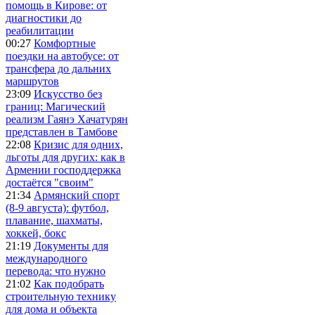
помощь в Кирове: от
диагностики до
реабилитации
00:27
Комфортные
поездки на автобусе: от
трансфера до дальних
маршрутов
23:09
Искусство без
границ: Магический
реализм Гаянэ Хачатурян
представлен в Тамбове
22:08
Кризис для одних,
льготы для других: как в
Армении господдержка
достаётся "своим"
21:34
Армянский спорт
(8-9 августа): футбол,
плавание, шахматы,
хоккей, бокс
21:19
Документы для
международного
перевода: что нужно
21:02
Как подобрать
строительную технику
для дома и объекта