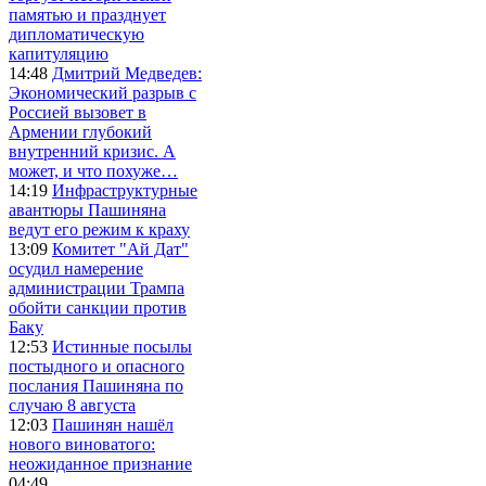
памятью и празднует
дипломатическую
капитуляцию
14:48
Дмитрий Медведев:
Экономический разрыв с
Россией вызовет в
Армении глубокий
внутренний кризис. А
может, и что похуже…
14:19
Инфраструктурные
авантюры Пашиняна
ведут его режим к краху
13:09
Комитет "Ай Дат"
осудил намерение
администрации Трампа
обойти санкции против
Баку
12:53
Истинные посылы
постыдного и опасного
послания Пашиняна по
случаю 8 августа
12:03
Пашинян нашёл
нового виноватого:
неожиданное признание
04:49