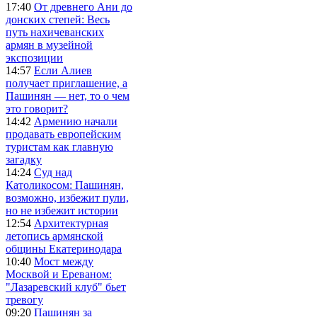
17:40
От древнего Ани до
донских степей: Весь
путь нахичеванских
армян в музейной
экспозиции
14:57
Если Алиев
получает приглашение, а
Пашинян — нет, то о чем
это говорит?
14:42
Армению начали
продавать европейским
туристам как главную
загадку
14:24
Суд над
Католикосом: Пашинян,
возможно, избежит пули,
но не избежит истории
12:54
Архитектурная
летопись армянской
общины Екатеринодара
10:40
Мост между
Москвой и Ереваном:
"Лазаревский клуб" бьет
тревогу
09:20
Пашинян за