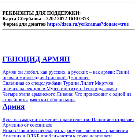
РЕКВИЗИТЫ ДЛЯ ПОДДЕРЖКИ:
Карта Сбербанка – 2202 2072 1610 0373
Форма для донатов
https://dzen.ru/yerkramas?donate=true
ГЕНОЦИД АРМЯН
Армян он любил, как русских, а русских – как армян: Гений
права и милосердия Григорий Джаншиев
Связанная со спецслужбами Турции Лилит Мкртчян
прочитала лекцию в Музее-институте Геноцида армян
Четыре этапа армянского Ливана: Что происходит с одной из
старейших армянских общин мира
Армия
Курс на самоуничтожение: правительство Пашиняна отрывает
Армению от союзников
Никол Пашинян переходит к формуле "вечного" правления
Армения и ОДКБ приближаются к точке невозврата