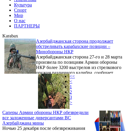
Культура
Спорт
Мир
О нас
ПАРТНЕРЫ
Karabax
Азербайджанская сторона продолжает
обстреливать карабахские позиции –
Минобороны НКР
Азербайджанская сторона 27-го и 28 марта
произвела по позициям Армии обороны
НКР более 3200 выстрелов из стрелкового
оружия различного калибра, сообщает
<<
пресс-служба Министерства обороны НКР.
<
1
2
3
>
Саперы Армии обороны НКР обезвредили
все заложенные диверсантами ВС
Азербайджана мины
Ночью 25 декабря после обезвреживания