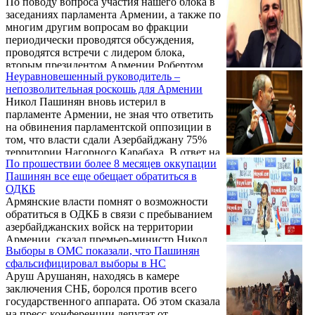
По поводу вопроса участия нашего блока в
Борьба должна быть продолжена и в
заседаниях парламента Армении, а также по
Арцахе, и в Армении. Присоединяйтесь!» -
многим другим вопросам во фракции
написал Кочарян в своем телеграм-канале.
периодически проводятся обсуждения,
проводятся встречи с лидером блока,
вторым президентом Армении Робертом
Неуравновешенный руководитель –
Кочаряном. Об этом в беседе с
непозволительная роскошь для Армении
корреспондентом Новости Армении –
Никол Пашинян вновь истерил в
NEWS.am 7 сентября заявила депутат от
парламенте Армении, не зная что ответить
блока «Армения» Агнесса Хамоян.
на обвинения парламентской оппозиции в
том, что власти сдали Азербайджану 75%
территории Нагорного Карабаха. В ответ на
По прошествии более 8 месяцев оккупации
реплику депутата от "Айастан" Рипсиме
Пашинян все еще обещает обратиться в
Стамбулян о сдаче 75% территорий он
ОДКБ
официально потребовал от оппозиционных
Армянские власти помнят о возможности
фракций заявить, для них город Кубатлы –
обратиться в ОДКБ в связи с пребыванием
это Кубатлы или Санасар (армянское
азербайджанских войск на территории
название).
Армении, сказал премьер-министр Никол
Выборы в ОМС показали, что Пашинян
Пашинян в ходе правительственного часа в
сфальсифицировал выборы в НС
парламенте.
Аруш Арушанян, находясь в камере
заключения СНБ, боролся против всего
государственного аппарата. Об этом сказала
на пресс-конференции депутат от