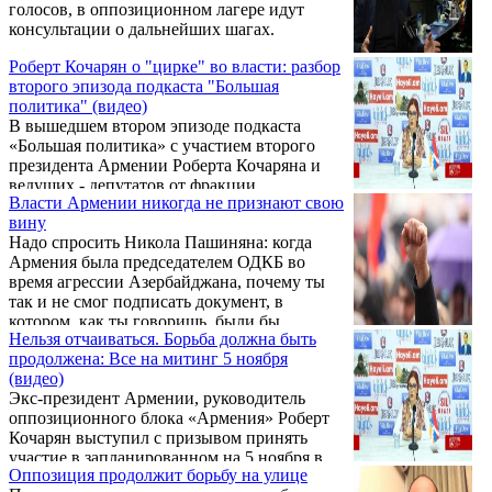
голосов, в оппозиционном лагере идут
консультации о дальнейших шагах.
Роберт Кочарян о "цирке" во власти: разбор
второго эпизода подкаста "Большая
политика" (видео)
В вышедшем втором эпизоде подкаста
«Большая политика» с участием второго
президента Армении Роберта Кочаряна и
ведущих - депутатов от фракции
Власти Армении никогда не признают свою
«Армения» Агнессы Хамоян и Анны
вину
Григорян, были затронуты ключевые
Надо спросить Никола Пашиняна: когда
вопросы национальной безопасности,
Армения была председателем ОДКБ во
внешней политики и экономического
время агрессии Азербайджана, почему ты
состояния страны. Участники обсудили
так и не смог подписать документ, в
фундаментальную дилемму «мир или
котором, как ты говоришь, были бы
война», которая остается краеугольным
Нельзя отчаиваться. Борьба должна быть
политические оценки действий
камнем политического дискурса Армении с
продолжена: Все на митинг 5 ноября
Азербайджана и превентивные меры? Об
момента обретения независимости.
(видео)
этом в беседе с журналистами 24 ноября
Экс-президент Армении, руководитель
заявила депутат от блока «Армения»
оппозиционного блока «Армения» Роберт
Агнесса Хамоян.
Кочарян выступил с призывом принять
участие в запланированном на 5 ноября в
Оппозиция продолжит борьбу на улице
Ереване митинге. «Нельзя отчаиваться.