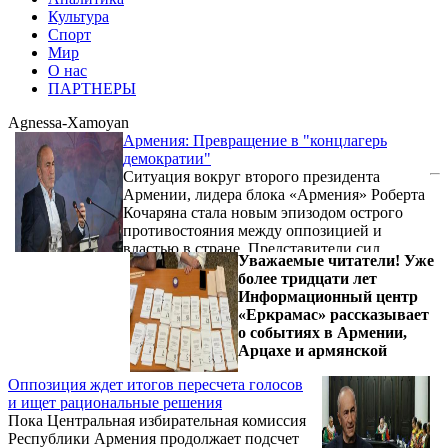
Культура
Спорт
Мир
О нас
ПАРТНЕРЫ
Agnessa-Xamoyan
Армения: Превращение в "концлагерь
демократии"
Ситуация вокруг второго президента
Армении, лидера блока «Армения» Роберта
Кочаряна стала новым эпизодом острого
противостояния между оппозицией и
властью в стране. Представители сил
Уважаемые читатели! Уже
правопорядка в аэропорту «Звартноц» не
более тридцати лет
позволили Кочаряну покинуть Армению,
Информационный центр
несмотря на заранее распространенное
«Еркрамас» рассказывает
сообщение о его трехдневной частной
о событиях в Армении,
поездке. В оппозиции этот шаг расценили
Арцахе и армянской
как незаконный запрет, политическое
давление и попытку представить личный
Оппозиция ждет итогов пересчета голосов
визит как «побег».
и ищет рациональные решения
Пока Центральная избирательная комиссия
Республики Армения продолжает подсчет