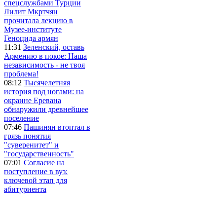
спецслужбами Турции
Лилит Мкртчян
прочитала лекцию в
Музее-институте
Геноцида армян
11:31
Зеленский, оставь
Армению в покое: Наша
независимость - не твоя
проблема!
08:12
Тысячелетняя
история под ногами: на
окраине Еревана
обнаружили древнейшее
поселение
07:46
Пашинян втоптал в
грязь понятия
"суверенитет" и
"государственность"
07:01
Согласие на
поступление в вуз:
ключевой этап для
абитуриента