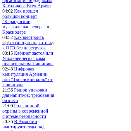
организация поддержала
Католикоса Всех Армян
04:02
Как прошел
большой концерт
"Карасунские
музыкальные вечера" в
Краснодаре
03:52
Как выстроить
эффективную подготовку
к ОГЭ без перегрузок
03:15
Кабинет застоя или
Управленческая кома
правительства Пашиняна
02:48
Цифровая
капитуляция Армении
или "Троянский конь" от
Пашиняна
21:36
Рынок упаковки
для напитков: требования
бизнеса
21:00
Роль личной
охраны в современной
системе безопасности
20:36
В Армении
имитируют суды над