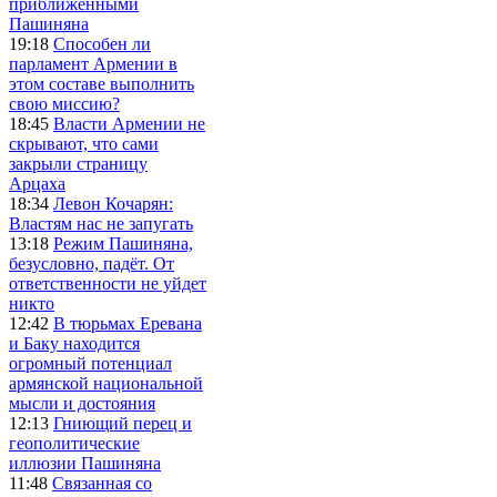
приближенными
Пашиняна
19:18
Способен ли
парламент Армении в
этом составе выполнить
свою миссию?
18:45
Власти Армении не
скрывают, что сами
закрыли страницу
Арцаха
18:34
Левон Кочарян:
Властям нас не запугать
13:18
Режим Пашиняна,
безусловно, падёт. От
ответственности не уйдет
никто
12:42
В тюрьмах Еревана
и Баку находится
огромный потенциал
армянской национальной
мысли и достояния
12:13
Гниющий перец и
геополитические
иллюзии Пашиняна
11:48
Связанная со