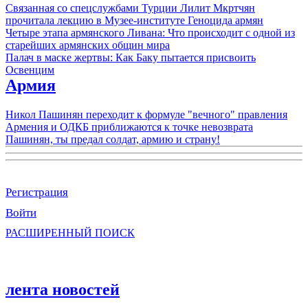
Связанная со спецслужбами Турции Лилит Мкртчян
прочитала лекцию в Музее-институте Геноцида армян
Четыре этапа армянского Ливана: Что происходит с одной из
старейших армянских общин мира
Палач в маске жертвы: Как Баку пытается присвоить
Освенцим
Армия
Никол Пашинян переходит к формуле "вечного" правления
Армения и ОДКБ приближаются к точке невозврата
Пашинян, ты предал солдат, армию и страну!
Регистрация
Войти
РАСШИРЕННЫЙ ПОИСК
лента новостей