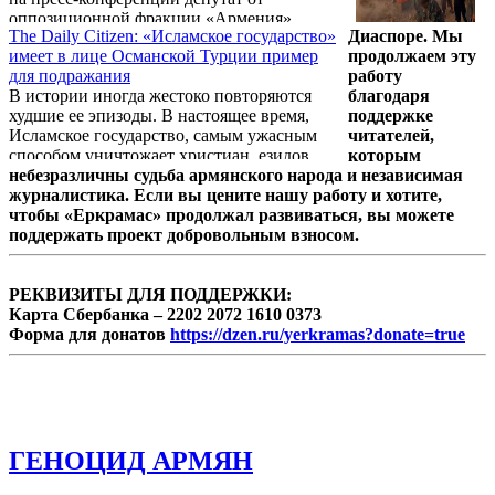
оппозиционной фракции «Армения»
The Daily Citizen: «Исламское государство»
Диаспоре. Мы
Агнесса Хамоян.
имеет в лице Османской Турции пример
продолжаем эту
для подражания
работу
В истории иногда жестоко повторяются
благодаря
худшие ее эпизоды. В настоящее время,
поддержке
Исламское государство, самым ужасным
читателей,
способом уничтожает христиан, езидов,
которым
шиитов и алевитов. Это повторение
небезразличны судьба армянского народа и независимая
событий вековой давности. Об этом в
журналистика. Если вы цените нашу работу и хотите,
статье под названием «Letter: Not
чтобы «Еркрамас» продолжал развиваться, вы можете
ancient»(«Письмо: не старое»),
поддержать проект добровольным взносом.
опубликованной в издании «The Daily
Citizen» пишет Инна Мей Феинли.
РЕКВИЗИТЫ ДЛЯ ПОДДЕРЖКИ:
Карта Сбербанка – 2202 2072 1610 0373
Форма для донатов
https://dzen.ru/yerkramas?donate=true
ГЕНОЦИД АРМЯН