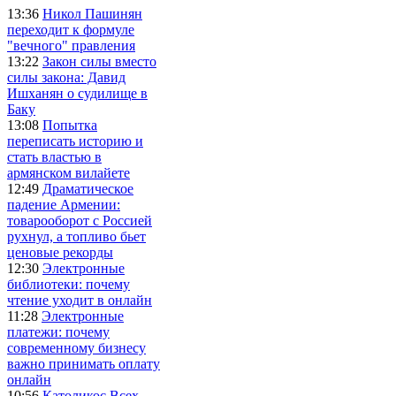
13:36
Никол Пашинян
переходит к формуле
"вечного" правления
13:22
Закон силы вместо
силы закона: Давид
Ишханян о судилище в
Баку
13:08
Попытка
переписать историю и
стать властью в
армянском вилайете
12:49
Драматическое
падение Армении:
товарооборот с Россией
рухнул, а топливо бьет
ценовые рекорды
12:30
Электронные
библиотеки: почему
чтение уходит в онлайн
11:28
Электронные
платежи: почему
современному бизнесу
важно принимать оплату
онлайн
10:56
Католикос Всех