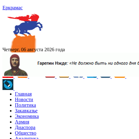
Еркрамас
Четверг, 06 августа 2026 года
Главная
Новости
Политика
Закавказье
Экономика
Армия
Диаспора
Общество
Аналитика