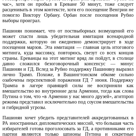
час», хотя он пробыл в Ереване 50 минут, тоже следует
расценивать в этом контексте, хотя его посещение Венгрии не
помогло Виктору Орбану. Орбан после посещения Рубио
выборы проиграл.
Пашинян понимает, что от поствыборных возмущений его
может спасти лишь убедительная имитация всенародной
поддержки, которую он ежедневно демонстрирует в ходе
посещения марзов. Эта имитация — главная цель итогового
митинга, куда массовку, повторюсь, свезут со всех концов
страны. Ереванцы на этот митинг вряд ли пойдут, в столице
давно сложился безоговорочный консенсус — минус
Пашинян и ГД. Вслед за Рубио поддержку Пашиняну выразил
лично Трамп. Похоже, в Вашингтонском обкоме сильно
озабочены перспективой поражения ГД 7 июня. Поддержку
Трампа в лагере правящей силы не восприняли как
вмешательство во внутренние дела Армении, тогда как слова
Путина о том, что «в Армении у нас много друзей», агитпроп
режима представил исключительно под соусом вмешательства
и гибридной угрозы.
Пашинян хочет убедить представителей аккредитованных в
РА иностранных дипломатических миссий, что большая часть
избирателей готова проголосовать за ГД, а противниками его
партии являются только шпионы Путина и секретные