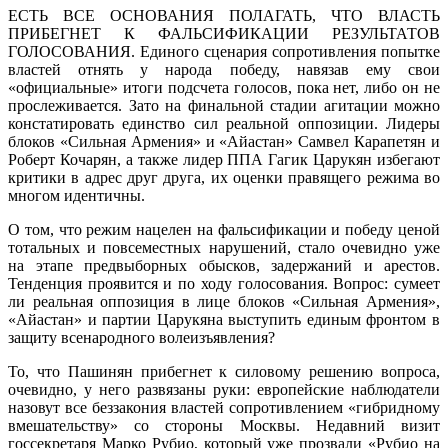
ЕСТЬ ВСЕ ОСНОВАНИЯ ПОЛАГАТЬ, ЧТО ВЛАСТЬ
ПРИБЕГНЕТ К ФАЛЬСИФИКАЦИИ РЕЗУЛЬТАТОВ
ГОЛОСОВАНИЯ. Единого сценария сопротивления попытке
властей отнять у народа победу, навязав ему свои
«официальные» итоги подсчета голосов, пока нет, либо он не
прослеживается. Зато на финальной стадии агитации можно
констатировать единство сил реальной оппозиции. Лидеры
блоков «Сильная Армения» и «Айастан» Самвел Карапетян и
Роберт Кочарян, а также лидер ППА Гагик Царукян избегают
критики в адрес друг друга, их оценки правящего режима во
многом идентичны.
О том, что режим нацелен на фальсификации и победу ценой
тотальных и повсеместных нарушений, стало очевидно уже
на этапе предвыборных обысков, задержаний и арестов.
Тенденция проявится и по ходу голосования. Вопрос: сумеет
ли реальная оппозиция в лице блоков «Сильная Армения»,
«Айастан» и партии Царукяна выступить единым фронтом в
защиту всенародного волеизъявления?
То, что Пашинян прибегнет к силовому решению вопроса,
очевидно, у него развязаны руки: европейские наблюдатели
назовут все беззакония властей сопротивлением «гибридному
вмешательству» со стороны Москвы. Недавний визит
госсекретаря Марко Рубио, который уже прозвали «Рубио на