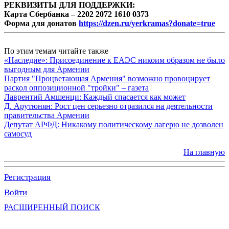
РЕКВИЗИТЫ ДЛЯ ПОДДЕРЖКИ:
Карта Сбербанка – 2202 2072 1610 0373
Форма для донатов
https://dzen.ru/yerkramas?donate=true
По этим темам читайте также
«Наследие»: Присоединение к ЕАЭС никоим образом не было
выгодным для Армении
Партия "Процветающая Армения" возможно провоцирует
раскол оппозиционной "тройки" – газета
Лаврентий Амшенци: Каждый спасается как может
Д. Арутюнян: Рост цен серьезно отразился на деятельности
правительства Армении
Депутат АРФД: Никакому политическому лагерю не дозволен
самосуд
На главную
Регистрация
Войти
РАСШИРЕННЫЙ ПОИСК