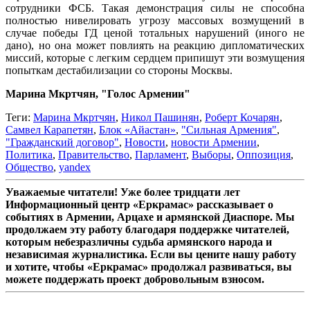
сотрудники ФСБ. Такая демонстрация силы не способна
полностью нивелировать угрозу массовых возмущений в
случае победы ГД ценой тотальных нарушений (иного не
дано), но она может повлиять на реакцию дипломатических
миссий, которые с легким сердцем припишут эти возмущения
попыткам дестабилизации со стороны Москвы.
Марина Мкртчян, "Голос Армении"
Теги:
Марина Мкртчян
,
Никол Пашинян
,
Роберт Кочарян
,
Самвел Карапетян
,
Блок «Айастан»
,
"Сильная Армения"
,
"Гражданский договор"
,
Новости
,
новости Армении
,
Политика
,
Правительство
,
Парламент
,
Выборы
,
Оппозиция
,
Общество
,
yandex
Уважаемые читатели! Уже более тридцати лет
Информационный центр «Еркрамас» рассказывает о
событиях в Армении, Арцахе и армянской Диаспоре. Мы
продолжаем эту работу благодаря поддержке читателей,
которым небезразличны судьба армянского народа и
независимая журналистика. Если вы цените нашу работу
и хотите, чтобы «Еркрамас» продолжал развиваться, вы
можете поддержать проект добровольным взносом.