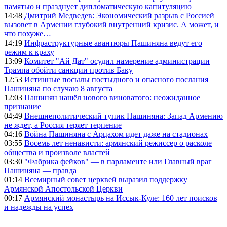
памятью и празднует дипломатическую капитуляцию
14:48
Дмитрий Медведев: Экономический разрыв с Россией
вызовет в Армении глубокий внутренний кризис. А может, и
что похуже…
14:19
Инфраструктурные авантюры Пашиняна ведут его
режим к краху
13:09
Комитет "Ай Дат" осудил намерение администрации
Трампа обойти санкции против Баку
12:53
Истинные посылы постыдного и опасного послания
Пашиняна по случаю 8 августа
12:03
Пашинян нашёл нового виноватого: неожиданное
признание
04:49
Внешнеполитический тупик Пашиняна: Запад Армению
не ждет, а Россия теряет терпение
04:16
Война Пашиняна с Арцахом идет даже на стадионах
03:55
Восемь лет ненависти: армянский режиссер о расколе
общества и произволе властей
03:30
"Фабрика фейков" — в парламенте или Главный враг
Пашиняна — правда
01:14
Всемирный совет церквей выразил поддержку
Армянской Апостольской Церкви
00:17
Армянский монастырь на Иссык-Куле: 160 лет поисков
и надежды на успех