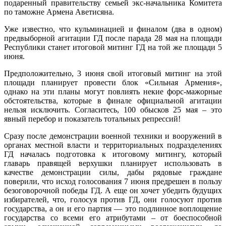
подаренный правительству семьей экс-начальника Комитета
по таможне Армена Аветисяна.
Уже известно, что кульминацией и финалом (два в одном)
предвыборной агитации ГД после парада 28 мая на площади
Республики станет итоговой митинг ГД на той же площади 5
июня.
Предположительно, 3 июня свой итоговый митинг на этой
площади планирует провести блок «Сильная Армения»,
однако на эти планы могут повлиять некие форс-мажорные
обстоятельства, которые в финале официальной агитации
нельзя исключить. Согласитесь, 100 обысков 25 мая – это
явный перебор и показатель тотальных репрессий!
Сразу после демонстрации военной техники и вооружений в
органах местной власти и территориальных подразделениях
ГД началась подготовка к итоговому митингу, который
главарь правящей верхушки планирует использовать в
качестве демонстрации силы, дабы рядовые граждане
поверили, что исход голосования 7 июня предрешен в пользу
безоговорочной победы ГД. А еще он хочет убедить будущих
избирателей, что, голосуя против ГД, они голосуют против
государства, а он и его партия — это подлинное воплощение
государства со всеми его атрибутами – от боеспособной