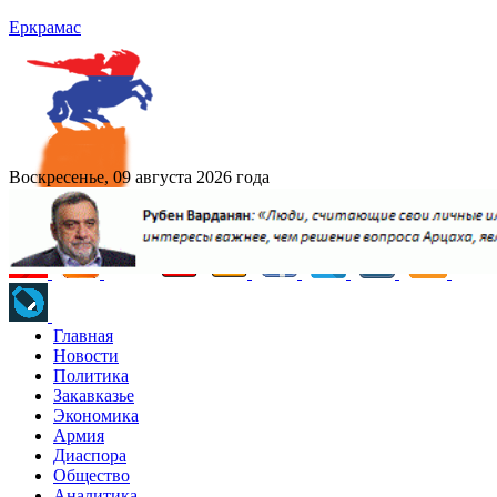
Еркрамас
Воскресенье, 09 августа 2026 года
Главная
Новости
Политика
Закавказье
Экономика
Армия
Диаспора
Общество
Аналитика