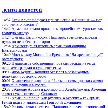
лента новостей
14:57
Если Алиев получает приглашение, а Пашинян — нет,
то о чем это говорит?
14:42
Армению начали продавать европейским туристам как
главную загадку
14:24
Суд над Католикосом: Пашинян, возможно, избежит
пули, но не избежит истории
12:54
Архитектурная летопись армянской общины
Екатеринодара
10:40
Мост между Москвой и Ереваном: "Лазаревский клуб"
бьет тревогу
09:20
Пашинян за собственные провалы расплачивается
деньгами граждан и суверенитетом
08:05
Яков Кедми: Пашинян оказался в безвыходном
положении со всех сторон
00:01
Хранители традиций из Чалтыря: семья донских армян
признана лучшей в России
20:33
Забвение Арцаха и коридор для Азербайджана: Армения
теряет суверенитет над Сюником
17:03
Армян он любил, как русских, а русских – как армян:
Гений права и милосердия Григорий Джаншиев
15:40
Розовые очки премьера: Пашинян торгует исторической