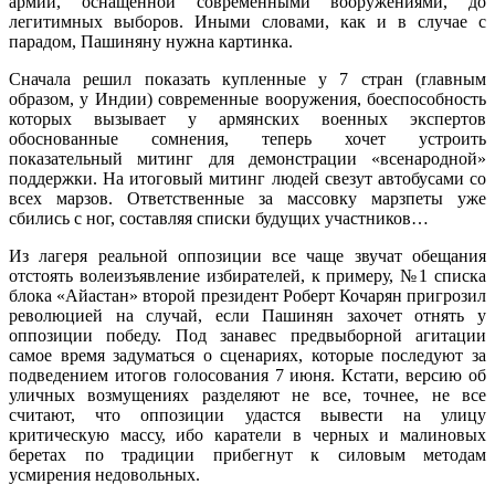
армии, оснащенной современными вооружениями, до
легитимных выборов. Иными словами, как и в случае с
парадом, Пашиняну нужна картинка.
Сначала решил показать купленные у 7 стран (главным
образом, у Индии) современные вооружения, боеспособность
которых вызывает у армянских военных экспертов
обоснованные сомнения, теперь хочет устроить
показательный митинг для демонстрации «всенародной»
поддержки. На итоговый митинг людей свезут автобусами со
всех марзов. Ответственные за массовку марзпеты уже
сбились с ног, составляя списки будущих участников…
Из лагеря реальной оппозиции все чаще звучат обещания
отстоять волеизъявление избирателей, к примеру, №1 списка
блока «Айастан» второй президент Роберт Кочарян пригрозил
революцией на случай, если Пашинян захочет отнять у
оппозиции победу. Под занавес предвыборной агитации
самое время задуматься о сценариях, которые последуют за
подведением итогов голосования 7 июня. Кстати, версию об
уличных возмущениях разделяют не все, точнее, не все
считают, что оппозиции удастся вывести на улицу
критическую массу, ибо каратели в черных и малиновых
беретах по традиции прибегнут к силовым методам
усмирения недовольных.