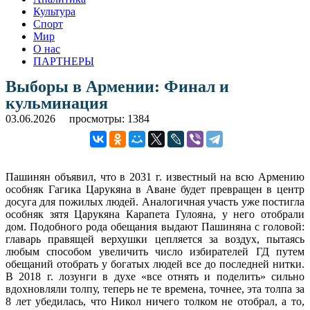
Культура
Спорт
Мир
О нас
ПАРТНЕРЫ
Выборы в Армении: Финал и
кульминация
03.06.2026
просмотры: 1384
Пашинян объявил, что в 2031 г. известный на всю Армению
особняк Гагика Царукяна в Аване будет превращен в центр
досуга для пожилых людей. Аналогичная участь уже постигла
особняк зятя Царукяна Карапета Гулояна, у него отобрали
дом. Подобного рода обещания выдают Пашиняна с головой:
главарь правящей верхушки цепляется за воздух, пытаясь
любым способом увеличить число избирателей ГД путем
обещаний отобрать у богатых людей все до последней нитки.
В 2018 г. лозунги в духе «все отнять и поделить» сильно
вдохновляли толпу, теперь не те времена, точнее, эта толпа за
8 лет убедилась, что Никол ничего толком не отобрал, а то,