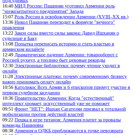
подсудимых
16:40
МИД России: Пашинян уготовил Армении роль
"низкозатратного предприятия" Запада
15:07
Роль России в освобождении Армении (XVIII–XX вв.)
13:36
Никол Пашинян переходит к формуле "вечного"
правления
13:22
Закон силы вместо силы закона: Давид Ишханян о
судилище в Баку
13:08
Попытка переписать историю и стать властью в
армянском вилайете
12:49
Драматическое падение Армении: товарооборот с
Россией рухнул, а топливо бьет ценовые рекорды
12:30
Электронные библиотеки: почему чтение уходит в
онлайн
11:28
Электронные платежи: почему современному бизнесу
важно принимать оплату онлайн
10:56
Католикос Всех Армян и 6 епископов примут участие в
первом судебном заседании
10:36
Правительство Армении: Когда "естественный"
интеллект хромает, искусственный уже не поможет
09:51
Фронт "НЕТ": Ишхан Сагателян призвал к тотальной
мобилизации против действий властей
09:22
Пешка в игре титанов: Армения платит за провалы
команды Пашиняна
08:38
Армения и ОДКБ приближаются к точке невозврата