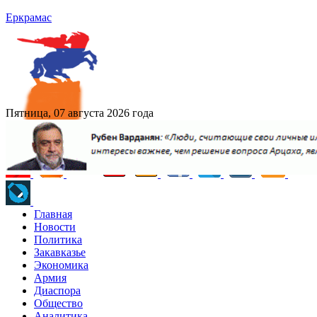
Еркрамас
Пятница, 07 августа 2026 года
Главная
Новости
Политика
Закавказье
Экономика
Армия
Диаспора
Общество
Аналитика