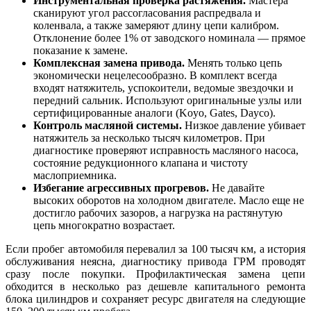
Инструментальная проверка растяжения.
Мастера
сканируют угол рассогласования распредвала и
коленвала, а также замеряют длину цепи калибром.
Отклонение более 1% от заводского номинала — прямое
показание к замене.
Комплексная замена привода.
Менять только цепь
экономически нецелесообразно. В комплект всегда
входят натяжитель, успокоители, ведомые звездочки и
передний сальник. Используют оригинальные узлы или
сертифицированные аналоги (Koyo, Gates, Dayco).
Контроль масляной системы.
Низкое давление убивает
натяжитель за несколько тысяч километров. При
диагностике проверяют исправность масляного насоса,
состояние редукционного клапана и чистоту
маслоприемника.
Избегание агрессивных прогревов.
Не давайте
высоких оборотов на холодном двигателе. Масло еще не
достигло рабочих зазоров, а нагрузка на растянутую
цепь многократно возрастает.
Если пробег автомобиля перевалил за 100 тысяч км, а история
обслуживания неясна, диагностику привода ГРМ проводят
сразу после покупки. Профилактическая замена цепи
обходится в несколько раз дешевле капитального ремонта
блока цилиндров и сохраняет ресурс двигателя на следующие