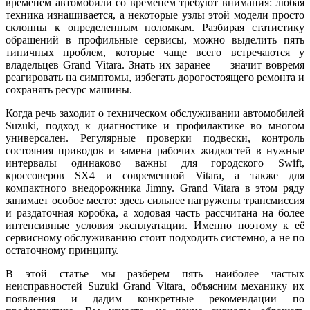
временем автомобили со временем требуют внимания: любая
техника изнашивается, а некоторые узлы этой модели просто
склонны к определенным поломкам. Разбирая статистику
обращений в профильные сервисы, можно выделить пять
типичных проблем, которые чаще всего встречаются у
владельцев Grand Vitara. Знать их заранее — значит вовремя
реагировать на симптомы, избегать дорогостоящего ремонта и
сохранять ресурс машины.
Когда речь заходит о техническом обслуживании автомобилей
Suzuki, подход к диагностике и профилактике во многом
универсален. Регулярные проверки подвески, контроль
состояния приводов и замена рабочих жидкостей в нужные
интервалы одинаково важны для городского Swift,
кроссоверов SX4 и современной Vitara, а также для
компактного внедорожника Jimny. Grand Vitara в этом ряду
занимает особое место: здесь сильнее нагружены трансмиссия
и раздаточная коробка, а ходовая часть рассчитана на более
интенсивные условия эксплуатации. Именно поэтому к её
сервисному обслуживанию стоит подходить системно, а не по
остаточному принципу.
В этой статье мы разберем пять наиболее частых
неисправностей Suzuki Grand Vitara, объясним механику их
появления и дадим конкретные рекомендации по