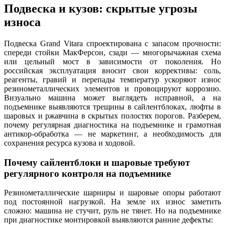
Подвеска и кузов: скрытые угрозы
износа
Подвеска Grand Vitara спроектирована с запасом прочности:
спереди стойки МакФерсон, сзади — многорычажная схема
или цельный мост в зависимости от поколения. Но
российская эксплуатация вносит свои коррективы: соль,
реагенты, гравий и перепады температур ускоряют износ
резинометаллических элементов и провоцируют коррозию.
Визуально машина может выглядеть исправной, а на
подъемнике выявляются трещины в сайлентблоках, люфты в
шаровых и ржавчина в скрытых полостях порогов. Разберем,
почему регулярная диагностика на подъемнике и грамотная
антикор-обработка — не маркетинг, а необходимость для
сохранения ресурса кузова и ходовой.
Почему сайлентблоки и шаровые требуют
регулярного контроля на подъемнике
Резинометаллические шарниры и шаровые опоры работают
под постоянной нагрузкой. На земле их износ заметить
сложно: машина не стучит, руль не тянет. Но на подъемнике
при диагностике монтировкой выявляются ранние дефекты: