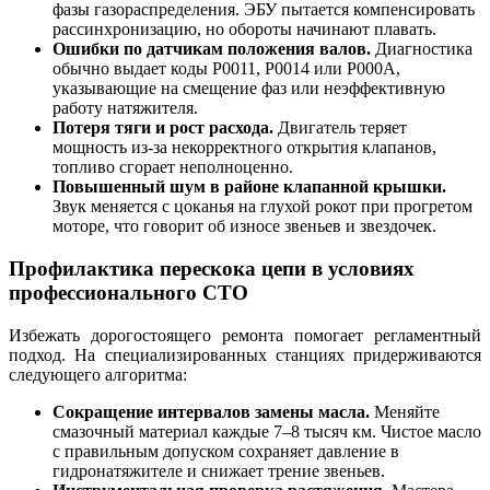
фазы газораспределения. ЭБУ пытается компенсировать
рассинхронизацию, но обороты начинают плавать.
Ошибки по датчикам положения валов.
Диагностика
обычно выдает коды P0011, P0014 или P000A,
указывающие на смещение фаз или неэффективную
работу натяжителя.
Потеря тяги и рост расхода.
Двигатель теряет
мощность из-за некорректного открытия клапанов,
топливо сгорает неполноценно.
Повышенный шум в районе клапанной крышки.
Звук меняется с цоканья на глухой рокот при прогретом
моторе, что говорит об износе звеньев и звездочек.
Профилактика перескока цепи в условиях
профессионального СТО
Избежать дорогостоящего ремонта помогает регламентный
подход. На специализированных станциях придерживаются
следующего алгоритма:
Сокращение интервалов замены масла.
Меняйте
смазочный материал каждые 7–8 тысяч км. Чистое масло
с правильным допуском сохраняет давление в
гидронатяжителе и снижает трение звеньев.