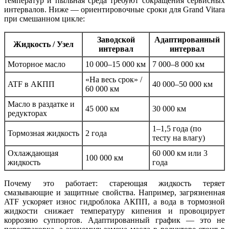
температур и пыльная среда требуют сокращения сервисных
интервалов. Ниже — ориентировочные сроки для Grand Vitara
при смешанном цикле:
Заводской
Адаптированный
Жидкость / Узел
интервал
интервал
Моторное масло
10 000–15 000 км
7 000–8 000 км
«На весь срок» /
ATF в АКПП
40 000–50 000 км
60 000 км
Масло в раздатке и
45 000 км
30 000 км
редукторах
1–1,5 года (по
Тормозная жидкость
2 года
тесту на влагу)
Охлаждающая
60 000 км или 3
100 000 км
жидкость
года
Почему это работает: стареющая жидкость теряет
смазывающие и защитные свойства. Например, загрязненная
ATF ускоряет износ гидроблока АКПП, а вода в тормозной
жидкости снижает температуру кипения и провоцирует
коррозию суппортов. Адаптированный график — это не