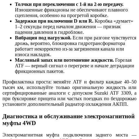
Толчки при переключении с 1-й на 2-ю передачу.
Изношенные фрикционы не обеспечивают плавного
сцепления, особенно на прогретой коробке.
Задержки при включении D или R.
Коробка «думает»
1–2 секунды перед началом движения — признак
падения давления в гидроблоке.
Вибрация под нагрузкой.
Если при разгоне чувствуется
дрожь, вероятно, блокировка гидротрансформатора
работает некорректно из-за загрязнения канала или
износа накладок.
Масляный запах или потемнение жидкости.
Горелая
ATF — верный сигнал о перегреве и начале деградации
фрикционных пакетов.
Профилактика проста: меняйте ATF и фильтр каждые 40–50
тысяч км, используйте только оригинальную жидкость или
сертифицированные аналоги с допуском Suzuki ATF 3309, а
при буксировке прицепа или частых поездках по бездорожью
установите дополнительный радиатор охлаждения АКПП.
Диагностика и обслуживание электромагнитной
муфты 4WD
Электромагнитная муфта подключения заднего моста —