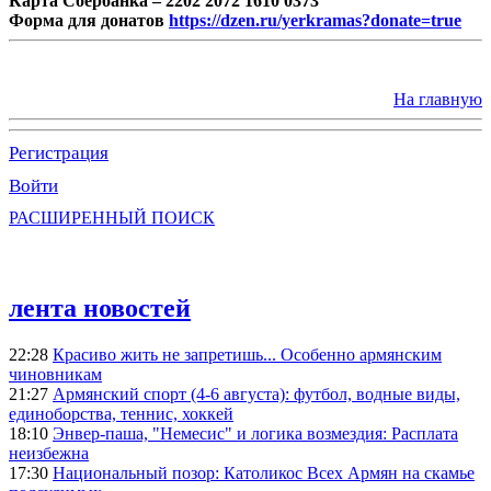
Карта Сбербанка – 2202 2072 1610 0373
Форма для донатов
https://dzen.ru/yerkramas?donate=true
На главную
Регистрация
Войти
РАСШИРЕННЫЙ ПОИСК
лента новостей
22:28
Красиво жить не запретишь... Особенно армянским
чиновникам
21:27
Армянский спорт (4-6 августа): футбол, водные виды,
единоборства, теннис, хоккей
18:10
Энвер-паша, "Немесис" и логика возмездия: Расплата
неизбежна
17:30
Национальный позор: Католикос Всех Армян на скамье