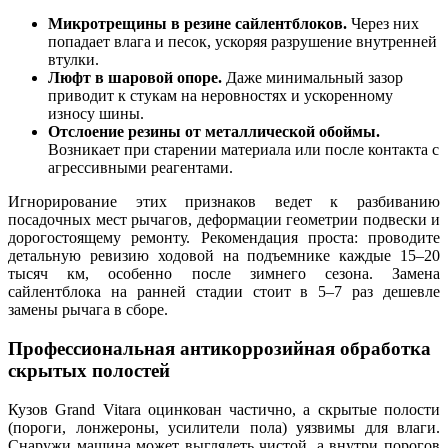
Микротрещины в резине сайлентблоков.
Через них
попадает влага и песок, ускоряя разрушение внутренней
втулки.
Люфт в шаровой опоре.
Даже минимальный зазор
приводит к стукам на неровностях и ускоренному
износу шины.
Отслоение резины от металлической обоймы.
Возникает при старении материала или после контакта с
агрессивными реагентами.
Игнорирование этих признаков ведет к разбиванию
посадочных мест рычагов, деформации геометрии подвески и
дорогостоящему ремонту. Рекомендация проста: проводите
детальную ревизию ходовой на подъемнике каждые 15–20
тысяч км, особенно после зимнего сезона. Замена
сайлентблока на ранней стадии стоит в 5–7 раз дешевле
замены рычага в сборе.
Профессиональная антикоррозийная обработка
скрытых полостей
Кузов Grand Vitara оцинкован частично, а скрытые полости
(пороги, лонжероны, усилители пола) уязвимы для влаги.
Снаружи машина может выглядеть чистой, а внутри порогов