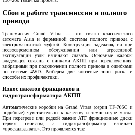
150–200 тысяч км пробега.
Сбои в работе трансмиссии и полного
привода
Трансмиссия Grand Vitara — это связка классического
автомата Aisin и фирменной системы полного привода с
электромагнитной муфтой. Конструкция надежная, но при
несвоевременном обслуживании или агрессивной
эксплуатации узлы начинают сдавать. Основные жалобы
владельцев связаны с пинками АКПП при переключениях,
вибрациями при подключении полного привода и ошибками
по системе 4WD. Разберем две ключевые зоны риска и
способы их профилактики.
Износ пакетов фрикционов и
гидротрансформатора АКПП
Автоматические коробки на Grand Vitara (серии TF-70SC и
подобные) чувствительны к качеству и температуре масла.
При перегреве или редкой замене ATF фрикционные диски
теряют свойства, а гидротрансформатор начинает
«проскальзывать». Это проявляется так: