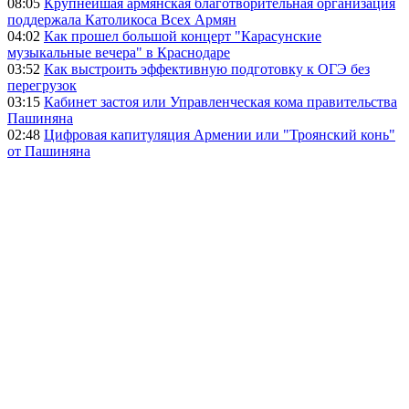
08:05
Крупнейшая армянская благотворительная организация
поддержала Католикоса Всех Армян
04:02
Как прошел большой концерт "Карасунские
музыкальные вечера" в Краснодаре
03:52
Как выстроить эффективную подготовку к ОГЭ без
перегрузок
03:15
Кабинет застоя или Управленческая кома правительства
Пашиняна
02:48
Цифровая капитуляция Армении или "Троянский конь"
от Пашиняна