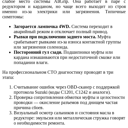
слабое место системы AllGrip. Она работает в паре с
редуктором и карданом, но чаще всего выходит из строя
именно из-за электрики или загрязнения. Типичные
симптомы:
Загорается лампочка 4WD.
Система переходит в
аварийный режим и отключает полный привод.
Рывки при подключении заднего моста.
Муфта
срабатывает рывками из-за износа контактной группы
или загрязнения соленоида.
Посторонний гул сзади.
Подшипники муфты или
кардана изнашиваются при недостаточной смазке или
попадании влаги.
На профессиональном СТО диагностику проводят в три
этапа:
Считывание ошибок через OBD-сканер с поддержкой
протокола Suzuki (коды C1201, C1242 и аналоги).
Проверка сопротивления обмотки муфты и целостности
проводки — окисление разъемов под днищем частая
причина сбоев.
Визуальный осмотр сальников и состояния масла в
редукторе: эмульсия или металлическая стружка говорят
о необходимости ремонта.