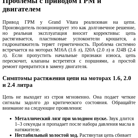
Проблемы с приводом ГРМ и
двигателем
Привод ГРМ у Grand Vitara реализован на цепи.
Производитель позиционирует это как долговечное решение,
но реальная эксплуатация вносит коррективы: цепь
растягивается, пластиковые успокоители крошатся, а
гидронатяжитель теряет герметичность. Проблема системно
встречается на моторах M16A (1.6 л), J20A (2.0 л) и J24B (2.4
л). Если пропустить начальные признаки износа, цепь
перескочит, клапаны встретятся с поршнями, а простой
ремонт превратится в замену двигателя.
Симптомы растяжения цепи на моторах 1.6, 2.0
и 2.4 литра
Цепь не выходит из строя мгновенно. Она подает четкие
сигналы задолго до критического состояния. Обращайте
внимание на следующие проявления:
Металлический лязг при холодном пуске.
Звук длится
1–3 секунды и пропадает после набора давления масла в
натяжителе.
Нестабильный холостой ход.
Растянутая цепь сбивает