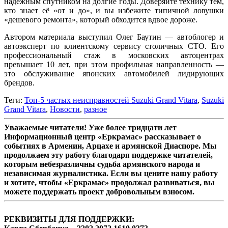
надежным спутником на долгие годы. Доверяйте технику тем,
кто знает её «от и до», и вы избежите типичной ловушки
«дешевого ремонта», который обходится вдвое дороже.
Автором материала выступил Олег Баутин — автоблогер и
автоэксперт по клиентскому сервису столичных СТО. Его
профессиональный стаж в московских автоцентрах
превышает 10 лет, при этом профильная направленность —
это обслуживание японских автомобилей лидирующих
брендов.
Теги:
Топ-5 частых неисправностей Suzuki Grand Vitara
,
Suzuki
Grand Vitara
,
Новости
,
разное
Уважаемые читатели! Уже более тридцати лет
Информационный центр «Еркрамас» рассказывает о
событиях в Армении, Арцахе и армянской Диаспоре. Мы
продолжаем эту работу благодаря поддержке читателей,
которым небезразличны судьба армянского народа и
независимая журналистика. Если вы цените нашу работу
и хотите, чтобы «Еркрамас» продолжал развиваться, вы
можете поддержать проект добровольным взносом.
РЕКВИЗИТЫ ДЛЯ ПОДДЕРЖКИ: