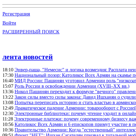
Регистрация
Войти
РАСШИРЕННЫЙ ПОИСК
лента новостей
18:10
Энвер-паша, "Немесис" и логика возмездия: Расплата не
17:30
Национальный позор: Католикос Всех Армян на скамье 
16:40
МИД России: Пашинян уготовил Армении роль "низкозат
15:07
Роль России в освобождении Армении (XVIII–XX вв.)
13:36
Никол Пашинян переходит к формуле "вечного" правлен
13:22
Закон силы вместо силы закона: Давид Ишханян о судили
13:08
Попытка переписать историю и стать властью в армянско
12:49
Драматическое падение Армении: товарооборот с Россией
12:30
Электронные библиотеки: почему чтение уходит в онлай
11:28
Электронные платежи: почему современному бизнесу ва
10:56
Католикос Всех Армян и 6 епископов примут участие в п
10:36
Правительство Армении: Когда "естественный" интеллек
09:51
Фронт "НЕТ": Ишхан Сагателян призвал к тотальной моб