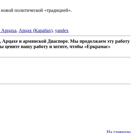
т новой политической «традицией».
 Арцаха
,
Арцах (Карабах)
,
yandex
 Арцахе и армянской Диаспоре. Мы продолжаем эту работу
ы цените нашу работу и хотите, чтобы «Еркрамас»
На главную