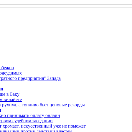
избежна
подсудимых
ратного предприятия" Запада
ия
ще в Баку
м вилайете
 рухнул, а топливо бьет ценовые рекорды
н
жно принимать оплату онлайн
ервом судебном заседании
т хромает, искусственный уже не поможет
илизации против действий властей