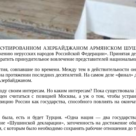
УПИРОВАННОМ АЗЕРБАЙДЖАНОМ АРМЯНСКОМ ШУШИ СОСТ
ожению нерусских народов Российской Федерации». Принятая де
екратить принудительное вовлечение представителей националь
бытия, совпавшие по времени. Между тем в действительности о
на протяжении последних десятилетий. На самом деле «финал» до
 Азербайджаном.
угоду своим интересам. Но каким интересам? Пока существовал
ен считаться с позицией Москвы, а уж о том, чтобы устраи
ицию России как государства, способного повлиять на оконча
была, есть и будет Турция. «Одна нация — два государства»
ние «Шушинской декларации», заточенность на достижение общ
м, с которым было необходимо сохранять рабочие отношения до т