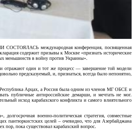
ОЯЛАСЬ международная конференция, посвященная
кларация содержит призывы к Москве «признать исторические
ных меньшинств в войну против Украины».
ни отражают один и тот же процесс — завершение той модели
вольно предсказуемый, и, признаться, всегда было непонятно,
а Республика Арцах, а Россия была одним из членов МГ ОБСЕ и
вать публичные антироссийские демарши, и мечтать не мог.
тельный исход карабахского конфликта и самого влиятельного
, долгосрочная военно-политическая стратегия, совместные
их пантюркистских целей – очевидно, что для Азербайджана
ех пор, пока существовал карабахский вопрос.