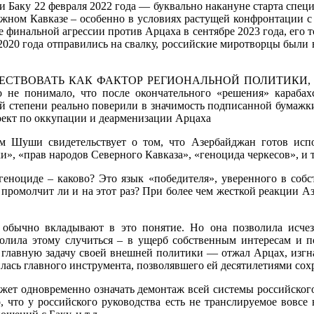
аку 22 февраля 2022 года — буквально накануне старта специ
ном Кавказе – особенно в условиях растущей конфронтации с 
финальной агрессии против Арцаха в сентябре 2023 года, его т
 2020 года отправились на свалку, российские миротворцы были
ВАТЬ КАК ФАКТОР РЕГИОНАЛЬНОЙ ПОЛИТИКИ, вместе с 
о не понимало, что после окончательного «решения» карабахс
ой степени реально поверили в значимость подписанной бумажк
роект по оккупации и деарменизации Арцаха
 Шуши свидетельствует о том, что Азербайджан готов испол
, «прав народов Северного Кавказа», «геноцида черкесов», и т
еноциде – каково? Это язык «победителя», уверенного в собс
промолчит ли и на этот раз? При более чем жесткой реакции 
 обычно вкладывают в это понятие. Но она позволила исчез
олила этому случиться – в ущерб собственным интересам и 
 главную задачу своей внешней политики — отжал Арцах, изгнав
лась главного инструмента, позволявшего ей десятилетиями сохр
жет одновременно означать демонтаж всей системы российског
 что у российского руководства есть не транслируемое вовсе 