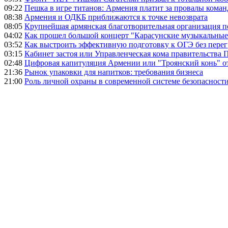
09:22
Пешка в игре титанов: Армения платит за провалы ком
08:38
Армения и ОДКБ приближаются к точке невозврата
08:05
Крупнейшая армянская благотворительная организация 
04:02
Как прошел большой концерт "Карасунские музыкальные 
03:52
Как выстроить эффективную подготовку к ОГЭ без перег
03:15
Кабинет застоя или Управленческая кома правительства
02:48
Цифровая капитуляция Армении или "Троянский конь" 
21:36
Рынок упаковки для напитков: требования бизнеса
21:00
Роль личной охраны в современной системе безопасност