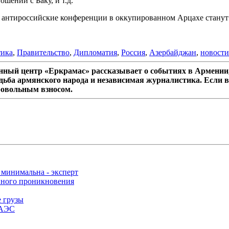
шений с Баку, и т.д.
то антироссийские конференции в оккупированном Арцахе стану
ика
,
Правительство
,
Дипломатия
,
Россия
,
Азербайджан
,
новости
ный центр «Еркрамас» рассказывает о событиях в Армении,
дьба армянского народа и независимая журналистика. Если в
ровольным взносом.
 минимальна - эксперт
нного проникновения
е грузы
ЕАЭС