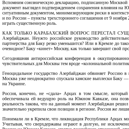
Вспомним союзническую декларацию, подписанную Москвой и Б
документ выглядел подтверждением сохранения влияния на Юж
ситуативным документом, минимизирующим риски в контексте 
и по России – пункты трехстороннего соглашения от 9 ноября
играть существенную роль.
КАК ТОЛЬКО КАРАБАХСКИЙ ВОПРОС ПЕРЕСТАЛ СУЩЕСТВО
Азербайджан. Неужто российское руководство действительн
партнерства для Баку резко уменьшится? Или в Кремле до так
очевидное? Баку «кинет» Москву, как только завершит свой п
Сегодняшняя антироссийская конференция в оккупированном
чувствительных для Москвы тем вроде «колониальной политики»
Геноцидальное государство Азербайджан обвиняет Россию в г
Москва уже неоднократно спускала хамские выплески Баку — 
на Украине.
Россия, конечно, не «сдала» Арцах в том смысле, который
обеспечивала ей ведущую роль на Южном Кавказе, она позв
реальность такова, что на данный момент Азербайджан решил
значительно укрепила свои позиции в регионе. Россия же лиши
Понимали ли в Кремле, что ликвидация Республики Арцах мо
Учитывая, что сверхдержавы играют в долгую, не исключено,