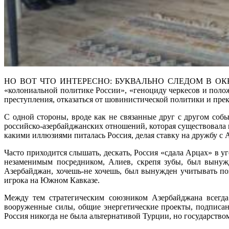
НО ВОТ ЧТО ИНТЕРЕСНО: БУКВАЛЬНО СЛЕДОМ В ОКК
«колониальной политике России», «геноциду черкесов и пол
преступления, отказаться от шовинистической политики и пр
С одной стороны, вроде как не связанные друг с другом со
российско-азербайджанских отношений, которая существовала 
какими иллюзиями питалась Россия, делая ставку на дружбу с
Часто приходится слышать, дескать, Россия «сдала Арцах» в 
незаменимым посредником, Алиев, скрепя зубы, был вынужд
Азербайджан, хочешь-не хочешь, был вынужден учитывать поз
игрока на Южном Кавказе.
Между тем стратегическим союзником Азербайджана всегда 
вооруженные силы, общие энергетические проекты, подписа
Россия никогда не была альтернативой Турции, но государство