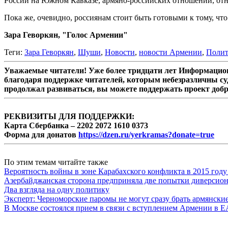
России на Южном Кавказе, армяно-российских отношений, отно
Пока же, очевидно, россиянам стоит быть готовыми к тому, ч
Зара Геворкян, "Голос Армении"
Теги:
Зара Геворкян
,
Шуши
,
Новости
,
новости Армении
,
Полит
Уважаемые читатели! Уже более тридцати лет Информацион
благодаря поддержке читателей, которым небезразличны су
продолжал развиваться, вы можете поддержать проект доб
РЕКВИЗИТЫ ДЛЯ ПОДДЕРЖКИ:
Карта Сбербанка – 2202 2072 1610 0373
Форма для донатов
https://dzen.ru/yerkramas?donate=true
По этим темам читайте также
Вероятность войны в зоне Карабахского конфликта в 2015 году
Азербайджанская сторона предприняла две попытки диверсио
Два взгляда на одну политику
Эксперт: Черноморские паромы не могут сразу брать армянски
В Москве состоялся прием в связи с вступлением Армении в 