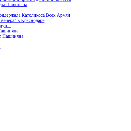
анды Пашиняна
поддержала Католикоса Всех Армян
вечера" в Краснодаре
рузок
 Пашиняна
от Пашиняна
и