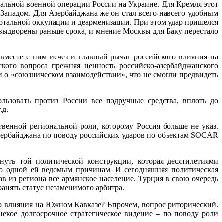
альной военной операции России на Украине. Для Кремля этот
Западом. Для Азербайджана же он стал всего-навсего удобным
отальной оккупации и деарменизации. При этом удар пришелся
 выдворены раньше срока, и мнение Москвы для Баку перестало
ним исчез и главный рычаг российского влияния на
кого вопроса прежняя ценность российско-азербайджанского
и о «союзническом взаимодействии», что не смогли предвидеть
ьзовать против России все подручные средства, вплоть до
.д.
твенной региональной роли, которому Россия больше не указ.
Азербайджана по поводу российских ударов по объектам SOCAR
нуть той политической конструкции, которая десятилетиями
по одной ей ведомым причинам. И сегодняшняя политическая
 из региона все армянское население. Турция в свою очередь
анять статус незаменимого арбитра.
о влияния на Южном Кавказе? Впрочем, вопрос риторический.
некое долгосрочное стратегическое видение – по поводу роли