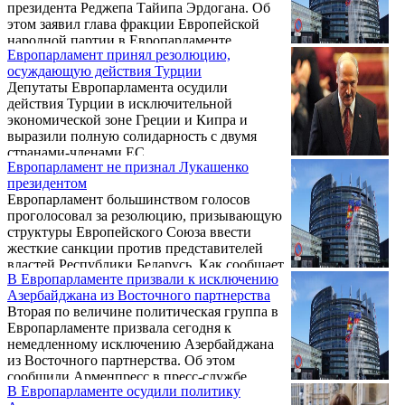
президента Реджепа Тайипа Эрдогана. Об
этом заявил глава фракции Европейской
народной партии в Европарламенте
Европарламент принял резолюцию,
Манфред Вебер. «Европа должна
осуждающую действия Турции
объединиться и послать Эрдогану четкий
Депутаты Европарламента осудили
сигнал о том, что мы хотим партнерства, но,
действия Турции в исключительной
ему необходимо прекратить свое
экономической зоне Греции и Кипра и
агрессивное поведение», - сказал Вебер в
выразили полную солидарность с двумя
интервью Bloomberg.
странами-членами ЕС.
Европарламент не признал Лукашенко
президентом
Европарламент большинством голосов
проголосовал за резолюцию, призывающую
структуры Европейского Союза ввести
жесткие санкции против представителей
властей Республики Беларусь. Как сообщает
В Европарламенте призвали к исключению
DW, резолюцию о ситуации в Республике
Азербайджана из Восточного партнерства
Беларусь на пленарном заседании в
Вторая по величине политическая группа в
Брюсселе поддержали 574 евродепутата, 37
Европарламенте призвала сегодня к
депутатов проголосовали против, еще 82
немедленному исключению Азербайджана
воздержались.
из Восточного партнерства. Об этом
сообщили Арменпресс в пресс-службе
В Европарламенте осудили политику
действующей в Брюсселе