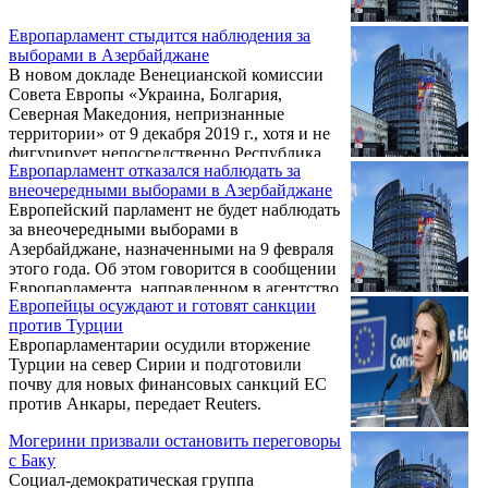
Европарламент стыдится наблюдения за
выборами в Азербайджане
В новом докладе Венецианской комиссии
Совета Европы «Украина, Болгария,
Северная Македония, непризнанные
территории» от 9 декабря 2019 г., хотя и не
фигурирует непосредственно Республика
Европарламент отказался наблюдать за
Арцах, зафиксирован основной системно-
внеочередными выборами в Азербайджане
методологический вывод: «Право на
Европейский парламент не будет наблюдать
свободные и справедливые выборы
за внеочередными выборами в
является одним из важнейших
Азербайджане, назначенными на 9 февраля
политических прав человека», а «выборы,
этого года. Об этом говорится в сообщении
организуемые на избирательном участке,
Европарламента, направленном в агентство
входящем в территорию за пределами
Европейцы осуждают и готовят санкции
Turan.
международно признанных границ, могут
против Турции
тем не менее представлять собою ...
Европарламентарии осудили вторжение
Турции на север Сирии и подготовили
почву для новых финансовых санкций ЕС
против Анкары, передает Reuters.
Могерини призвали остановить переговоры
с Баку
Социал-демократическая группа