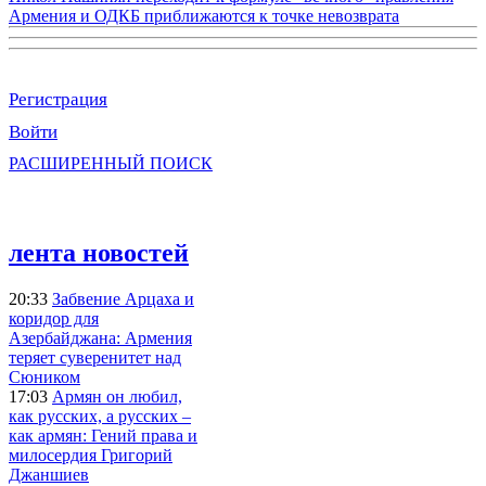
Армения и ОДКБ приближаются к точке невозврата
Регистрация
Войти
РАСШИРЕННЫЙ ПОИСК
лента новостей
20:33
Забвение Арцаха и
коридор для
Азербайджана: Армения
теряет суверенитет над
Сюником
17:03
Армян он любил,
как русских, а русских –
как армян: Гений права и
милосердия Григорий
Джаншиев