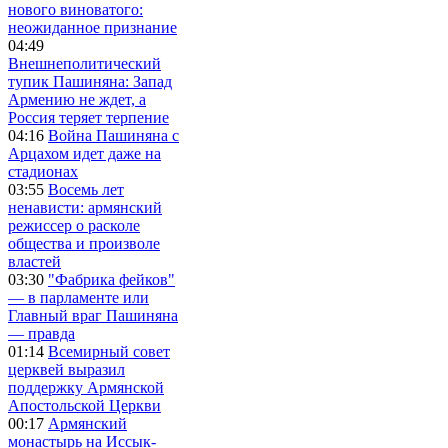
нового виноватого:
неожиданное признание
04:49
Внешнеполитический
тупик Пашиняна: Запад
Армению не ждет, а
Россия теряет терпение
04:16
Война Пашиняна с
Арцахом идет даже на
стадионах
03:55
Восемь лет
ненависти: армянский
режиссер о расколе
общества и произволе
властей
03:30
"Фабрика фейков"
— в парламенте или
Главный враг Пашиняна
— правда
01:14
Всемирный совет
церквей выразил
поддержку Армянской
Апостольской Церкви
00:17
Армянский
монастырь на Иссык-