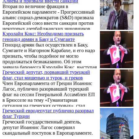
Алиева и призвали ввести санкции
неправительственной организации
Вторая по величине фракция в
«Европейские друзья Армении» (EuFoA).
Европейском парламенте - Прогрессивный
альянс социал-демократов (S&D) призвала
Европейский союз ввести санкции против
некоторых азербайджанских чиновников.
Кэролайн Кокс: Необходимо признать
«Учитывая серьезность ситуации с правами
геноцид армян в Баку и Сумгаите
человека в Азербайджане, мы призываем
Геноцид армян был осуществлен в Баку,
Европейский Союз ввести адресные
Сумгаите и Нагорном Карабахе, и его надо
санкции против должностных лиц
признать, чтобы подобное не могло
Азербайджана, ответственных за репрессии
продолжаться безнаказанно. Об этом
против оппозиции и гражданского
заявила баронесса Кэролайн Кокс, выступая
общества в Азербайджане», - говорится в
Греческий депутат, порвавший турецкий
в ходе конференции под названием
заявлении. Фракция также заявила, что
флаг, стал мишенью и турок, и греков
«Забытые беженцы: что случилось с
недопустимо, чтобы президент ...
Член Европарламента от Греции Иоаннис
бакинскими армянами?», которая прошла в
Лагос, публично разорвавший турецкий
Европейском парламенте 5 февраля.
флаг на сессии Генеральной Ассамблеи ЕП
в Брюсселе на тему «Гуманитарная
ситуация на греческих островах», стал
Греческий евродепутат публично разорвал
мишенью гнева не только турок, но и
флаг Турции
греков. .
Греческий государственный деятель,
депутат Иоаннис Лагос совершил
скандальный поступок в Европарламенте.