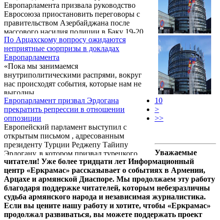
Европарламента призвала руководство
Евросоюза приостановить переговоры с
правительством Азербайджана после
массового насилия полиции в Баку 19-20
По Арцахскому вопросу ожидаются
октября и обвинений в адрес миссии
неприятные сюрпризы в докладах
Евросоюза о причастности к беспорядкам,
Европарламента
сообщает News.am.
«Пока мы занимаемся
внутриполитическими распрями, вокруг
нас происходят события, которые нам не
выгодны.
Европарламент призвал Эрдогана
10
прекратить репрессии в отношении
>
оппозиции
>>
Европейский парламент выступил с
открытым письмом , адресованным
президенту Турции Реджепу Тайипу
Уважаемые
Эрдогану, в котором призвал турецкого
читатели! Уже более тридцати лет Информационный
лидера прекратить преследовать оппозицию
центр «Еркрамас» рассказывает о событиях в Армении,
страны.
Арцахе и армянской Диаспоре. Мы продолжаем эту работу
благодаря поддержке читателей, которым небезразличны
судьба армянского народа и независимая журналистика.
Если вы цените нашу работу и хотите, чтобы «Еркрамас»
продолжал развиваться, вы можете поддержать проект