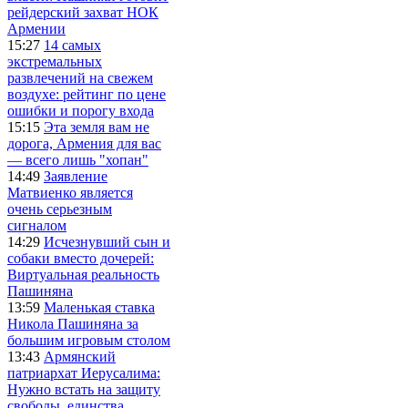
рейдерский захват НОК
Армении
15:27
14 самых
экстремальных
развлечений на свежем
воздухе: рейтинг по цене
ошибки и порогу входа
15:15
Эта земля вам не
дорога, Армения для вас
— всего лишь "хопан"
14:49
Заявление
Матвиенко является
очень серьезным
сигналом
14:29
Исчезнувший сын и
собаки вместо дочерей:
Виртуальная реальность
Пашиняна
13:59
Маленькая ставка
Никола Пашиняна за
большим игровым столом
13:43
Армянский
патриархат Иерусалима:
Нужно встать на защиту
свободы, единства,