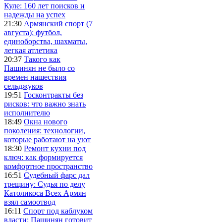
Куле: 160 лет поисков и
надежды на успех
21:30
Армянский спорт (7
августа): футбол,
единоборства, шахматы,
легкая атлетика
20:37
Такого как
Пашинян не было со
времен нашествия
сельджуков
19:51
Госконтракты без
рисков: что важно знать
исполнителю
18:49
Окна нового
поколения: технологии,
которые работают на уют
18:30
Ремонт кухни под
ключ: как формируется
комфортное пространство
16:51
Судебный фарс дал
трещину: Судья по делу
Католикоса Всех Армян
взял самоотвод
16:11
Спорт под каблуком
власти: Пашинян готовит