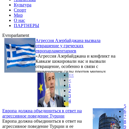
Культура
Спорт
Мир
О нас
ПАРТНЕРЫ
Evroparlament
Агрессия Азербайджана вызвала
отвращение у греческих
европарламентариев
«Агрессия Азербайджана и конфликт на
Кавказе шокировали нас и вызвали
отвращение, особенно в связи с
применением силы против мирных
<<
жителей и провокационным
<
вмешательством Турции.
1
2
3
4
5
Европа должна объединиться в ответ на
6
агрессивное поведение Турции
7
Европа должна объединиться в ответ на
8
агрессивное поведение Турции и ее
9