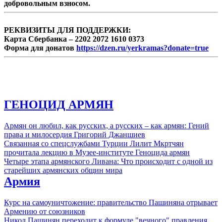
добровольным взносом.
РЕКВИЗИТЫ ДЛЯ ПОДДЕРЖКИ:
Карта Сбербанка – 2202 2072 1610 0373
Форма для донатов
https://dzen.ru/yerkramas?donate=true
ГЕНОЦИД АРМЯН
Армян он любил, как русских, а русских – как армян: Гений
права и милосердия Григорий Джаншиев
Связанная со спецслужбами Турции Лилит Мкртчян
прочитала лекцию в Музее-институте Геноцида армян
Четыре этапа армянского Ливана: Что происходит с одной из
старейших армянских общин мира
Армия
Курс на самоуничтожение: правительство Пашиняна отрывает
Армению от союзников
Никол Пашинян переходит к формуле "вечного" правления