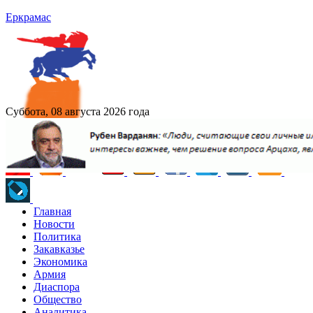
Еркрамас
Суббота, 08 августа 2026 года
Главная
Новости
Политика
Закавказье
Экономика
Армия
Диаспора
Общество
Аналитика