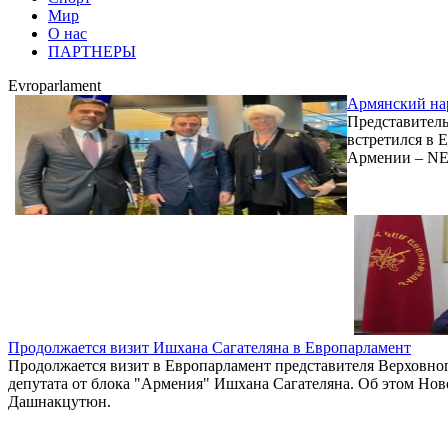
Мир
О нас
ПАРТНЕРЫ
Evroparlament
Армянский нар
Представител
встретился в 
Армении – NE
Продолжается визит Ишхана Сагателяна в Европарламент
Продолжается визит в Европарламент представителя Верховн
депутата от блока "Армения" Ишхана Сагателяна. Об этом Н
Дашнакцутюн.