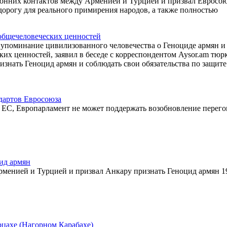
оронних контактов между Арменией и Турцией и призвал Евросо
дорогу для реального примирения народов, а также полностью
 общечеловеческих ценностей
 упоминание цивилизованного человечества о Геноциде армян и
ких ценностей, заявил в беседе с корреспондентом Aysor.am тюр
знать Геноцид армян и соблюдать свои обязательства по защите
ндартов Евросоюза
 с ЕС, Европарламент не может поддержать возобновление перего
ид армян
менией и Турцией и призвал Анкару признать Геноцид армян 1
рцахе (Нагорном Карабахе)