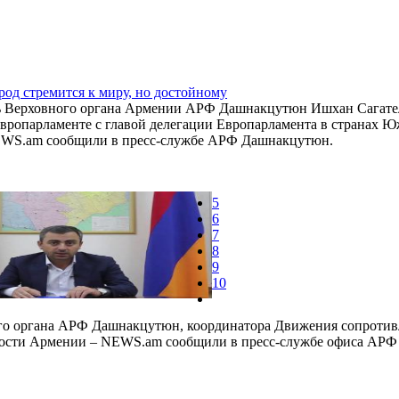
од стремится к миру, но достойному
ь Верховного органа Армении АРФ Дашнакцутюн Ишхан Сагателя
Европарламенте с главой делегации Европарламента в странах
WS.am сообщили в пресс-службе АРФ Дашнакцутюн.
5
6
7
8
9
10
ого органа АРФ Дашнакцутюн, координатора Движения сопротив
овости Армении – NEWS.am сообщили в пресс-службе офиса АРФ