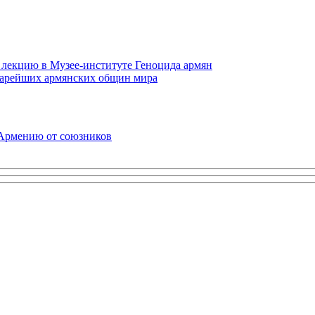
 лекцию в Музее-институте Геноцида армян
старейших армянских общин мира
 Армению от союзников