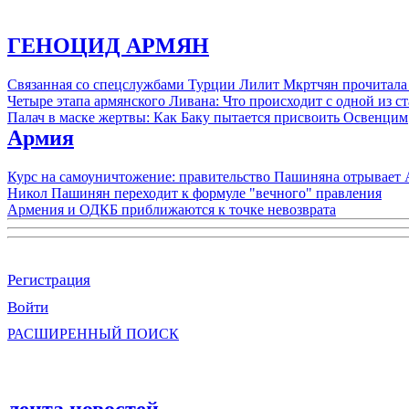
ГЕНОЦИД АРМЯН
Связанная со спецслужбами Турции Лилит Мкртчян прочитала
Четыре этапа армянского Ливана: Что происходит с одной из 
Палач в маске жертвы: Как Баку пытается присвоить Освенцим
Армия
Курс на самоуничтожение: правительство Пашиняна отрывает
Никол Пашинян переходит к формуле "вечного" правления
Армения и ОДКБ приближаются к точке невозврата
Регистрация
Войти
РАСШИРЕННЫЙ ПОИСК
лента новостей