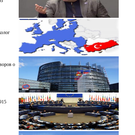
юз
колог
воров о
915