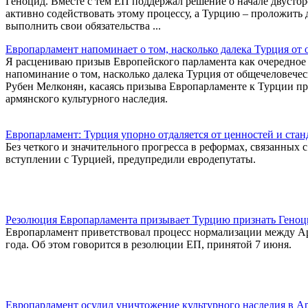
Геноцид. Вместе с тем ЕП поддержал решение о начале двуст
активно содействовать этому процессу, а Турцию – проложить 
выполнить свои обязательства ...
Европарламент напоминает о том, насколько далека Турция от
Я расцениваю призыв Европейского парламента как очередное
напоминание о том, насколько далека Турция от общечеловечес
Рубен Мелконян, касаясь призыва Европарламенте к Турции при
армянского культурного наследия.
Европарламент: Турция упорно отдаляется от ценностей и ста
Без четкого и значительного прогресса в реформах, связанных
вступлении с Турцией, предупредили евродепутаты.
Резолюция Европарламента призывает Турцию признать Геноц
Европарламент приветствовал процесс нормализации между Ар
года. Об этом говорится в резолюции ЕП, принятой 7 июня.
Европарламент осудил уничтожение культурного наследия в А