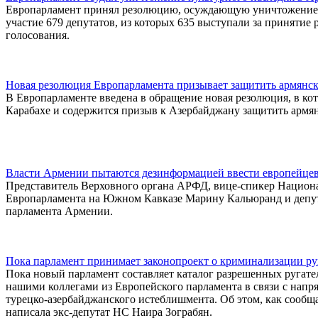
Европарламент принял резолюцию, осуждающую уничтожение к
участие 679 депутатов, из которых 635 выступали за принятие 
голосования.
Новая резолюция Европарламента призывает защитить армянск
В Европарламенте введена в обращение новая резолюция, в ко
Карабахе и содержится призыв к Азербайджану защитить армян
Власти Армении пытаются дезинформацией ввести европейцев
Представитель Верховного органа АРФД, вице-спикер Национа
Европарламента на Южном Кавказе Марину Кальюранд и депута
парламента Армении.
Пока парламент принимает законопроект о криминализации ру
Пока новый парламент составляет каталог разрешенных ругате
нашими коллегами из Европейского парламента в связи с нап
турецко-азербайджанского истеблишмента. Об этом, как сообщ
написала экс-депутат НС Наира Зограбян.