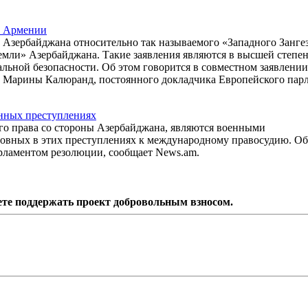
и Армении
й Азербайджана относительно так называемого «Западного Занге
мли» Азербайджана. Такие заявления являются в высшей степе
ьной безопасности. Об этом говорится в совместном заявлении
 Марины Калюранд, постоянного докладчика Европейского пар
енных преступлениях
о права со стороны Азербайджана, являются военными
новных в этих преступлениях к международному правосудию. Об
ламентом резолюции, сообщает News.am.
ете поддержать проект добровольным взносом.