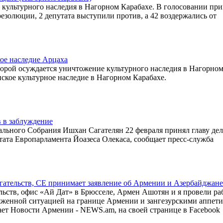
ультурного наследия в Нагорном Карабахе. В голосовании пр
резолюции, 2 депутата выступили против, а 42 воздержались от
ое наследие Арцаха
торой осуждается уничтожение культурного наследия в Нагорно
ское культурное наследие в Нагорном Карабахе.
 в заблуждение
льного Собрания Ишхан Сагателян 22 февраля принял главу де
та Европарламента Йоазеса Олекаса, сообщает пресс-служба
гательств, СЕ принимает заявление об Армении и Азербайджане
льств, офис «Ай Дат» в Брюсселе, Армен Ашотян и я провели ра
ряженной ситуацией на границе Армении и зангезурскими аппет
ает Новости Армении - NEWS.am, на своей странице в Facebook