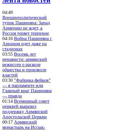
04:49
Внешнеполитический
тупик Пашиняна: Запад
Армению не ждет, а
Россия теряет терпение
04:16
Война Пашиняна с
Арцахом идет даже на
стадионах
03:55
Восемь лет
ненависти: армянский
режиссер о расколе
общества и произволе
властей
03:30
"Фабрика фейков"
— в парламенте или
Главный враг Пашиняна
— правда
01:14
Всемирный совет
церквей выразил
поддержку Армянской
Апостольской Церкви
00:17
Армянский
монастырь на Иссык-