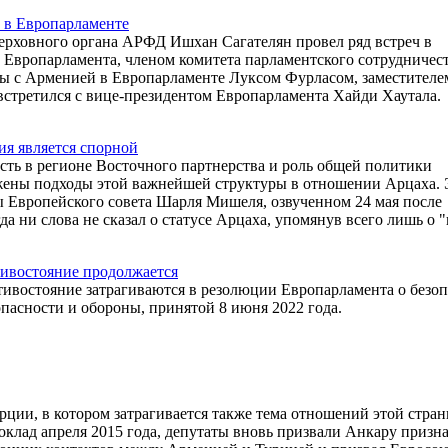
ч в Европарламенте
ерховного органа АРФД Ишхан Сагателян провел ряд встреч в
и Европарламента, членом комитета парламентского сотрудничес
 с Арменией в Европарламенте Луксом Фурласом, заместителе
встретился с вице-президентом Европарламента Хайди Хаутала.
ия является спорной
ть в регионе Восточного партнерства и роль общей политики
ажены подходы этой важнейшей структуры в отношении Арцаха. 
вы Европейского совета Шарля Мишеля, озвученном 24 мая после
а ни слова не сказал о статусе Арцаха, упомянув всего лишь о 
тивостояние продолжается
тивостояние затрагиваются в резолюции Европарламента о безо
пасности и обороны, принятой 8 июня 2022 года.
ции, в котором затрагивается также тема отношений этой стран
оклад апреля 2015 года, депутаты вновь призвали Анкару призн