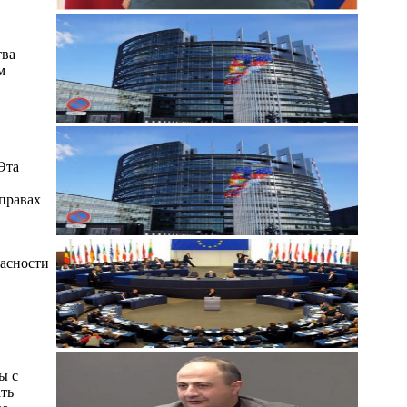
тва
м
Эта
"правах
пасности
ы с
ать