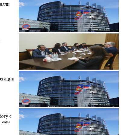
иняли
м
легации
боту с
итами