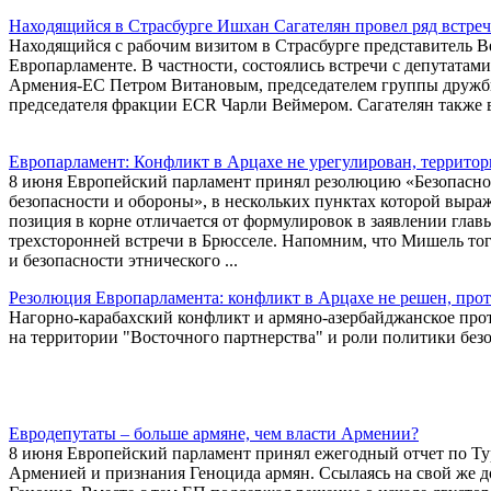
Находящийся в Страсбурге Ишхан Сагателян провел ряд встре
Находящийся с рабочим визитом в Страсбурге представитель В
Европарламенте. В частности, состоялись встречи с депутатам
Армения-ЕС Петром Витановым, председателем группы дружбы
председателя фракции ECR Чарли Веймером. Сагателян также 
Европарламент: Конфликт в Арцахе не урегулирован, территор
8 июня Европейский парламент принял резолюцию «Безопаснос
безопасности и обороны», в нескольких пунктах которой выр
позиция в корне отличается от формулировок в заявлении гла
трехсторонней встречи в Брюсселе. Напомним, что Мишель тогд
и безопасности этнического ...
Резолюция Европарламента: конфликт в Арцахе не решен, про
Нагорно-карабахский конфликт и армяно-азербайджанское про
на территории "Восточного партнерства" и роли политики безо
Евродепутаты – больше армяне, чем власти Армении?
8 июня Европейский парламент принял ежегодный отчет по Тур
Арменией и признания Геноцида армян. Ссылаясь на свой же д