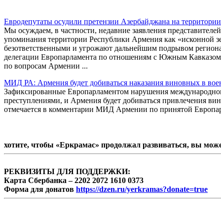
Евродепутаты осудили претензии Азербайджана на территори
Мы осуждаем, в частности, недавние заявления представителе
упоминания территории Республики Армения как «исконной зе
безответственными и угрожают дальнейшим подрывом регионал
делегации Европарламента по отношениям с Южным Кавказом
по вопросам Армении ...
МИД РА: Армения будет добиваться наказания виновных в во
Зафиксированные Европарламентом нарушения международног
преступлениями, и Армения будет добиваться привлечения ви
отмечается в комментарии МИД Армении по принятой Европар
хотите, чтобы «Еркрамас» продолжал развиваться, вы мож
РЕКВИЗИТЫ ДЛЯ ПОДДЕРЖКИ:
Карта Сбербанка – 2202 2072 1610 0373
Форма для донатов
https://dzen.ru/yerkramas?donate=true