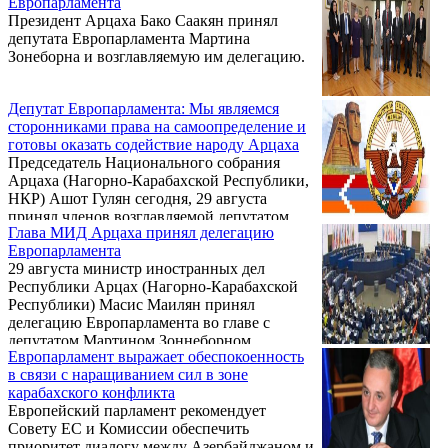
Европарламента
Южного Кавказа (Закавказья). В то же
Президент Арцаха Бако Саакян принял
время мужественная оборона армян
депутата Европарламента Мартина
меликств гористой Хамсы, т.е. всех
Зонеборна и возглавляемую им делегацию.
меликств, позволяла им на протяжении
веков сохранять определенную
политическую самостоятельность. А всех
Депутат Европарламента: Мы являемся
меликств, по свидетельству грузинского
сторонниками права на самоопределение и
царя Ираклия II, было семь: пять
готовы оказать содействие народу Арцаха
внутренних ...
Председатель Национального собрания
Арцаха (Нагорно-Карабахской Республики,
НКР) Ашот Гулян сегодня, 29 августа
принял членов возглавляемой депутатом
Глава МИД Арцаха принял делегацию
Европарламента Мартином Зонеборном
Европарламента
делегации, прибывшей в Арцах в
29 августа министр иностранных дел
сопровождении председателя комитета Ай
Республики Арцах (Нагорно-Карабахской
Дата Европы Гаспара Карапетяна и
Республики) Масис Маилян принял
исполнительного директора комиссии
делегацию Европарламента во главе с
Эгине Эвинян. Подробности сообщает
депутатом Мартином Зоннеборном.
пресс-служба парламента НКР.
Европарламент выражает обеспокоенность
в связи с наращиванием сил в зоне
карабахского конфликта
Европейский парламент рекомендует
Совету ЕС и Комиссии обеспечить
приоритет диалогу между Азербайджаном и