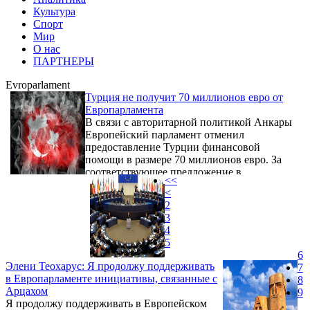
Культура
Спорт
Мир
О нас
ПАРТНЕРЫ
Evroparlament
Турция не получит 70 миллионов евро от
Европарламента
В связи с авторитарной политикой Анкары
Европейский парламент отменил
предоставление Турции финансовой
помощи в размере 70 миллионов евро. За
соответствующее предложение в
<<
Страсбурге проголосовали 544 депутата, 28
<
были против, еще 74 воздержались.
2
3
4
5
6
Элени Теохарус: Я продолжу поддерживать
7
в Европарламенте инициативы, связанные с
8
Арцахом
9
Я продолжу поддерживать в Европейском