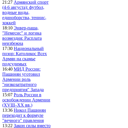
21:27
Армянский спорт
(4-6 августа): футбол,
водные виды,
единоборства, теннис,
хоккей
18:10
Энвер-паша,
"Немесис" и логика
возмездия: Расплата
неизбежна
17:30
Национальный
позор: Католикос Всех
Армян на скамье
подсудимых
16:40
МИД России:
Пашинян уготовил
Армении роль
"низкозатратного
предприятия" Запада
15:07
Роль России в
освобождении Армении
(XVIII–XX вв.)
13:36
Никол Пашинян
переходит к формуле
"вечного" правления
13:22
Закон силы вместо