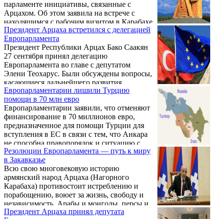
парламенте инициативы, связанные с
Арцахом. Об этом заявила на встрече с
находящимся с рабочим визитом в Карабахе
Президент Арцаха встретился с делегацией
спикером парламента Армении Ара
Европарламента
Баблояном в Степанакерте 28 сентября
Президент Республики Арцах Бако Саакян
депутат Европарламента Элени Теохарус,
27 сентября принял делегацию
которая прибыла в Карабах с членами
Европарламента во главе с депутатом
парламента Кипра Йоргосем Пердикисом и
Элени Теохарус. Были обсуждены вопросы,
Микаисом Гиоргаласом.
касающиеся дальнейшего развития
Европарламентарии лишили Турцию
сотрудничества с Европарламентом.
помощи в 70 млн евро
Европарламентарии заявили, что отменяют
финансирование в 70 миллионов евро,
предназначенное для помощи Турции для
вступления в ЕС в связи с тем, что Анкара
не способна правопорядок и ситуацию с
Резолюции Европарламента — путь к миру
правами человека, передает AP.
в Закавказье
Всю свою многовековую историю
армянский народ Арцаха (Нагорного
Карабаха) противостоит истреблению и
порабощению, воюет за жизнь, свободу и
независимость. Арабы и монголы, персы и
Президент Арцаха принял депутата
турки захватывали равнинные области