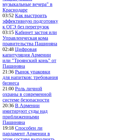
музыкальные вечера" в
Краснодаре
03:52
Как выстроить
эффективную подготовку
к ОГЭ без перегрузок
03:15
Кабинет застоя или
Управленческая кома
правительства Пашиняна
02:48
Цифровая
капитуляция Армении
или "Троянский конь" от
Пашиняна
21:36
Рынок упаковки
для напитков: требования
бизнеса
21:00
Роль личной
охраны в современной
системе безопасности
20:36
В Армении
имитируют суды над
приближенными
Пашиняна
19:18
Способен ли
парламент Армении в
этом составе выполнить