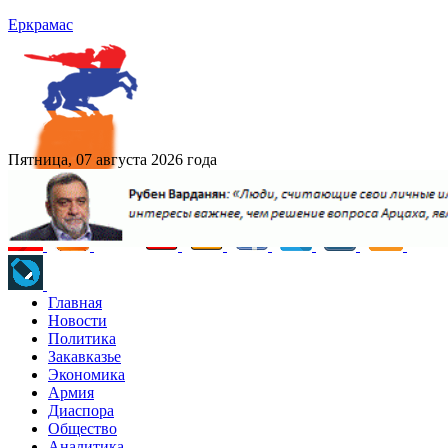
Еркрамас
Пятница, 07 августа 2026 года
Главная
Новости
Политика
Закавказье
Экономика
Армия
Диаспора
Общество
Аналитика