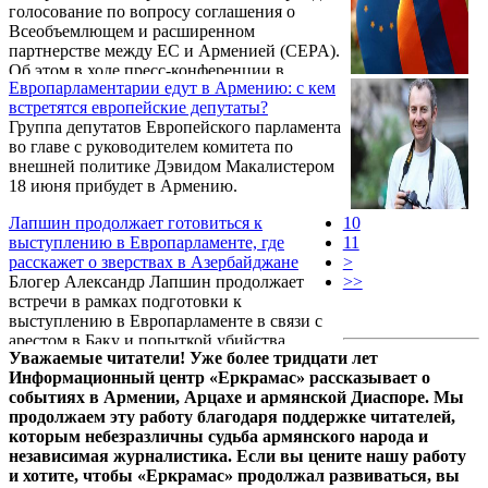
голосование по вопросу соглашения о
запись на своей странице в Facebook
Всеобъемлющем и расширенном
оставил руководитель делегации Армении в
партнерстве между ЕС и Арменией (CEPA).
ассамблее Евронест Армен Ашотян.
Об этом в ходе пресс-конференции в
Европарламентарии едут в Армению: с кем
Ереване 18 июня заявил председатель
встретятся европейские депутаты?
Комитета Европейского парламента по
Группа депутатов Европейского парламента
иностранным делам Дэвид Макаллистер.
во главе с руководителем комитета по
внешней политике Дэвидом Макалистером
18 июня прибудет в Армению.
Лапшин продолжает готовиться к
10
выступлению в Европарламенте, где
11
расскажет о зверствах в Азербайджане
>
Блогер Александр Лапшин продолжает
>>
встречи в рамках подготовки к
выступлению в Европарламенте в связи с
арестом в Баку и попыткой убийства.
Уважаемые читатели! Уже более тридцати лет
Информационный центр «Еркрамас» рассказывает о
событиях в Армении, Арцахе и армянской Диаспоре. Мы
продолжаем эту работу благодаря поддержке читателей,
которым небезразличны судьба армянского народа и
независимая журналистика. Если вы цените нашу работу
и хотите, чтобы «Еркрамас» продолжал развиваться, вы