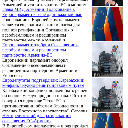
Арменией и усилить участие ЕС в мирном
Глава МИД Армении: Голосование в
разрешении нагорно-карабахского
Европарламенте - еще один важный шаг
конфликта в соответствии с Основными
Голосование в Европейском парламенте
принципами ОБСЕ 2009 года. Об этом
является еще одним важным шагом для
говорится в документе, содержащем
полной ратификации Соглашения о
рекомендации по переговорам по
всеобъемлющем и расширенном
Всеобъемлющему соглашению ЕС-
партнерстве между Арменией и
Азербайджан.
Европарламент одобрил Соглашение о
Европейским союзом. Об этом в своем
всеобъемлющем и расширенном
микроблоге в Twitter написал глава МИД
партнерстве Армения-ЕС
Армении Зограб Мнацаканян.
Европейский парламент одобрил
Соглашение о всеобъемлющем и
расширенном партнёрстве Армении и
Евросоюза.
Евродепутаты подтвердили: Карабахский
конфликт нужно решить правовым путем
Карабахский конфликт должен быть решен
на основе международного права. Об этом
говорится в докладе "Роль ЕС в
противостоянии объемам безопасности в
странах Восточного партнерства". Сегодня
Нет препятствий для ратификации
этот доклад приняла комиссия по
соглашения ЕС-Армения
политическим вопросам парламентской
В Европейском парламенте 4 июля пройдет
ассамблеи Евронест. Соответствующую