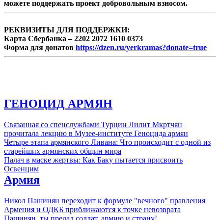
можете поддержать проект добровольным взносом.
РЕКВИЗИТЫ ДЛЯ ПОДДЕРЖКИ:
Карта Сбербанка – 2202 2072 1610 0373
Форма для донатов
https://dzen.ru/yerkramas?donate=true
ГЕНОЦИД АРМЯН
Связанная со спецслужбами Турции Лилит Мкртчян
прочитала лекцию в Музее-институте Геноцида армян
Четыре этапа армянского Ливана: Что происходит с одной из
старейших армянских общин мира
Палач в маске жертвы: Как Баку пытается присвоить
Освенцим
Армия
Никол Пашинян переходит к формуле "вечного" правления
Армения и ОДКБ приближаются к точке невозврата
Пашинян, ты предал солдат, армию и страну!