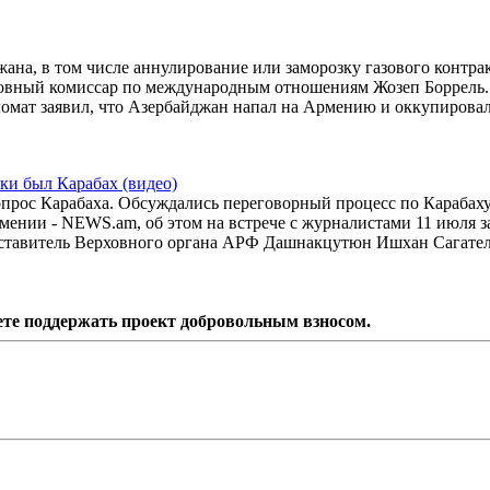
ана, в том числе аннулирование или заморозку газового контра
рховный комиссар по международным отношениям Жозеп Боррель
омат заявил, что Азербайджан напал на Армению и оккупирова
ки был Карабах (видео)
опрос Карабаха. Обсуждались переговорный процесс по Карабаху
ении - NEWS.am, об этом на встрече с журналистами 11 июля з
ставитель Верховного органа АРФ Дашнакцутюн Ишхан Сагател
ете поддержать проект добровольным взносом.