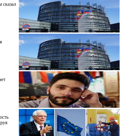
 сказал
я
ает
ость
ируя