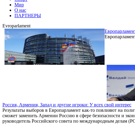
Мир
О нас
ПАРТНЕРЫ
Evroparlament
Европарламен
Европарламент
Россия, Армения, Запад и другие игроки: У всех свой интерес
Результаты выборов в Европарламент как-то повлияют на пол
сможет заменить Армении Россию в сфере безопасности и эк
руководитель Российского совета по международным делам (