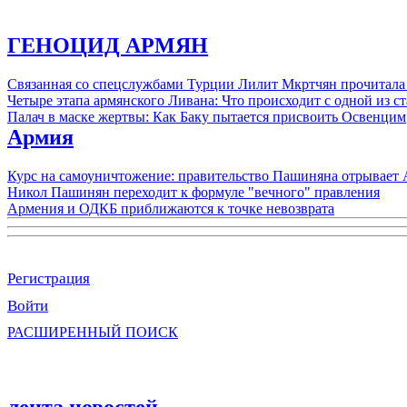
ГЕНОЦИД АРМЯН
Связанная со спецслужбами Турции Лилит Мкртчян прочитала
Четыре этапа армянского Ливана: Что происходит с одной из 
Палач в маске жертвы: Как Баку пытается присвоить Освенцим
Армия
Курс на самоуничтожение: правительство Пашиняна отрывает
Никол Пашинян переходит к формуле "вечного" правления
Армения и ОДКБ приближаются к точке невозврата
Регистрация
Войти
РАСШИРЕННЫЙ ПОИСК
лента новостей