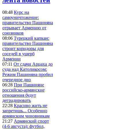
08:48
Курс на
самоуничтожение:
правительство Пашиняна
отрывает Армению от
союзников
08:06
Турецкий капкан:
правительство Пашиняна
строит коридоры для
соседей в ущерб
Армении
07:11
От сдачи Арцаха до
суда над Католикосом:
Режим Пашиняна пробил
очередное дно
06:28
При Пашиняне
российско-армянские
отношения будут
деградировать
22:28
Красиво жить не
запретишь... Особенно
армянским чиновникам
21:27
Армянский спорт
(4-6 августа): футбол,