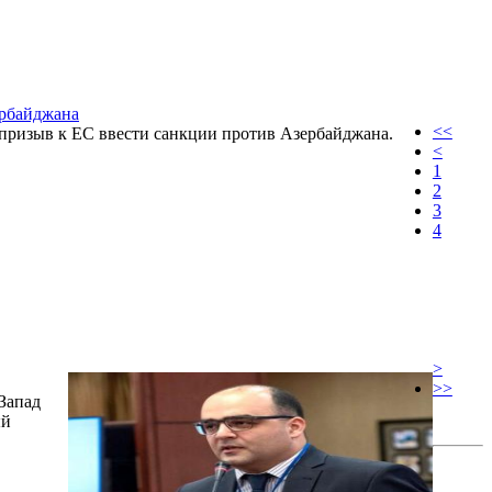
ербайджана
<<
 призыв к ЕС ввести санкции против Азербайджана.
<
1
2
3
4
>
>>
Запад
ый