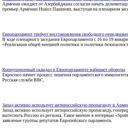
Армения ожидает от Азербайджана согласия начать делимитац
премьер Армении Никол Пашинян, выступая на пленарном засе
Европарламент требует восстановления свободного передвиже
В ходе пленарного заседания Европарламента с 16 по 19 январ
«Реализация общей внешней политики и политики безопасности:
Коррупционный скандал в Европарламенте набирает обороты
Евросоюз начнет процесс лишения парламентского иммунитета
Русская служба ВВС.
Запад активно использует антироссийскую пропаганду в Арме
Запад активно использует антироссийскую пропаганду, генери
вытеснить Россию из региона. Такое мнение в интервью «Spu
заявление группы депутатов Европейского парламента.