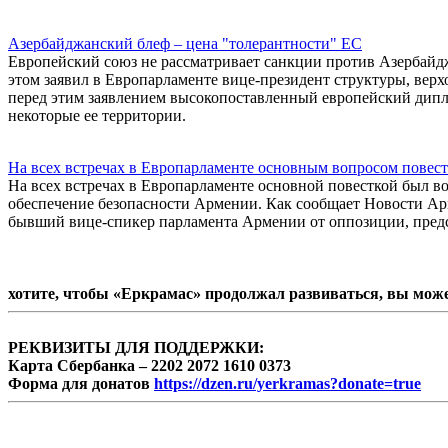
Азербайджанский блеф – цена "толерантности" ЕС
Европейский союз не рассматривает санкции против Азербайдж
этом заявил в Европарламенте вице-президент структуры, ве
перед этим заявлением высокопоставленный европейский дипл
некоторые ее территории.
На всех встречах в Европарламенте основным вопросом повест
На всех встречах в Европарламенте основной повесткой был в
обеспечение безопасности Армении. Как сообщает Новости Арм
бывший вице-спикер парламента Армении от оппозиции, пред
хотите, чтобы «Еркрамас» продолжал развиваться, вы мож
РЕКВИЗИТЫ ДЛЯ ПОДДЕРЖКИ:
Карта Сбербанка – 2202 2072 1610 0373
Форма для донатов
https://dzen.ru/yerkramas?donate=true