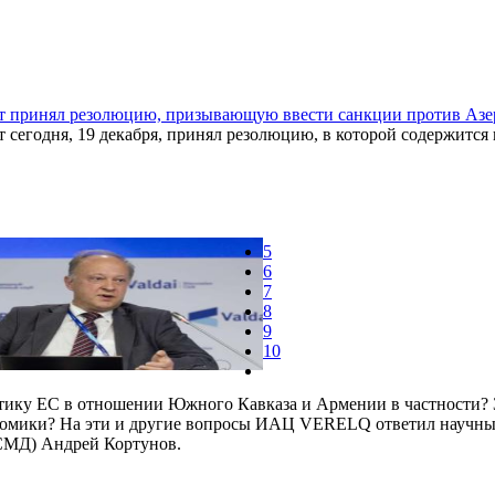
т принял резолюцию, призывающую ввести санкции против Аз
 сегодня, 19 декабря, принял резолюцию, в которой содержится
5
6
7
8
9
10
итику ЕС в отношении Южного Кавказа и Армении в частности? 
ономики? На эти и другие вопросы ИАЦ VERELQ ответил научн
РСМД) Андрей Кортунов.