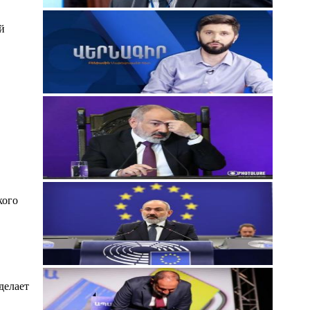
й
кого
делает