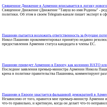
Священное Движение в Армении вписывается в логику нового
Священное Движение (Движение "Тавуш во имя Родины" - ред
политики. Об этом в своем Telegram-канале пишет эксперт в сф
Пашинян пытается возложить ответственность за будущие поте
Никол Пашинян прокомментировал принятую недавно резолюци
предоставления Армении статуса кандидата в члены ЕС.
Пашинян приведет Армению в Европу, как колонию НАТО или
Последние заявления премьер-министра Армении Никола Пашин
крена в политике правительства Пашиняна, комментируют раз
Пашинян в Европе хвастается фальшивой демократией в Арме
Независимо от того, нравится мне премьер-министр Армении или
что-то правильно, и критикую, когда он делает что-то неправил