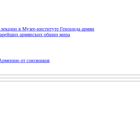
 лекцию в Музее-институте Геноцида армян
старейших армянских общин мира
 Армению от союзников