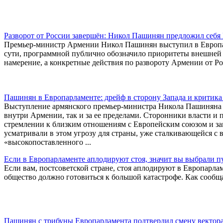
Разворот от России завершён: Никол Пашинян предложил себя
Премьер-министр Армении Никол Пашинян выступил в Европарл
сути, программной публично обозначило приоритеты внешней 
намерение, а конкретные действия по развороту Армении от Ро
Пашинян в Европарламенте: дрейф в сторону Запада и критика 
Выступление армянского премьер-министра Никола Пашиняна 
внутри Армении, так и за ее пределами. Сторонники власти и
стремлении к близким отношениям с Европейским союзом и зам
усматривали в этом угрозу для страны, уже сталкивающейся с в
«высокопоставленного ...
Если в Европарламенте аплодируют стоя, значит вы выбрали п
Если вам, постсоветской стране, стоя аплодируют в Европарла
общество должно готовиться к большой катастрофе. Как сооб
Пашинян с трибуны Европарламента подтвердил смену вектор