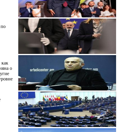
 по
 как
няна о
ругие
уровне
е