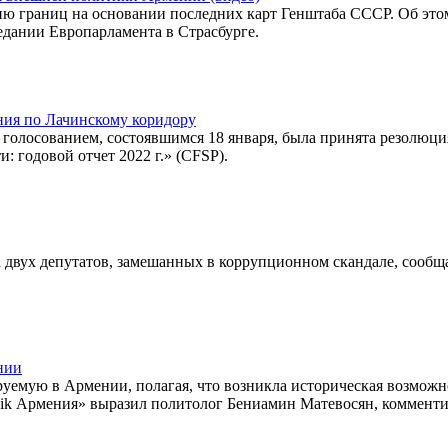
ию границ на основании последних карт Генштаба СССР. Об этом
дании Европарламента в Страсбурге.
ния по Лачинскому коридору
я голосованием, состоявшимся 18 января, была принята резолюци
 годовой отчет 2022 г.» (CFSP).
 двух депутатов, замешанных в коррупционном скандале, сообщ
нии
руемую в Армении, полагая, что возникла историческая возможн
tnik Армения» выразил политолог Бениамин Матевосян, коммент