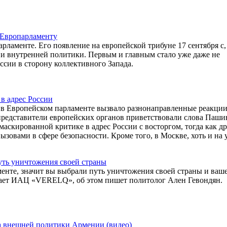
 Европарламенту
аменте. Его появление на европейской трибуне 17 сентября с,
и внутренней политики. Первым и главным стало уже даже не
ссии в сторону коллективного Запада.
в адрес России
в Европейском парламенте вызвало разнонаправленные реакции
 представители европейских органов приветствовали слова Паши
аскированной критике в адрес России с восторгом, тогда как д
ызовами в сфере безопасности. Кроме того, в Москве, хоть и на 
уть уничтожения своей страны
менте, значит вы выбрали путь уничтожения своей страны и ваш
щает ИАЦ «VERELQ», об этом пишет политолог Ален Гевондян.
а внешней политики Армении (видео)